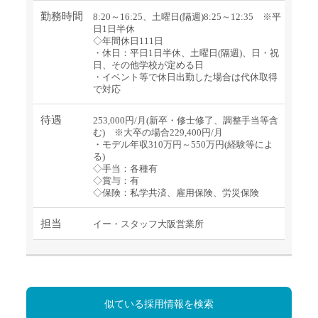
勤務時間
8:20～16:25、土曜日(隔週)8:25～12:35 ※平
日1日半休
◇年間休日111日
・休日：平日1日半休、土曜日(隔週)、日・祝
日、その他学校が定める日
・イベント等で休日出勤した場合は代休取得
で対応
待遇
253,000円/月(新卒・修士修了、調整手当等含
む) ※大卒の場合229,400円/月
・モデル年収310万円～550万円(経験等によ
る)
◇手当：各種有
◇賞与：有
◇保険：私学共済、雇用保険、労災保険
担当
イー・スタッフ大阪営業所
似ている採用情報を検索