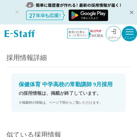
教員採用情
採用情報
05/27UP
教育の仕事を
EWORK
もっと知りたい
報のイー・
保健体育 中学高校の常勤講師 9月採用
ログイン
スタッフ
TOP
採用情報詳細
保健体育 中学高校の常勤講師 9月採用
の採用情報は、掲載が終了しています。
※掲載時の情報は、ページ下部からご覧いただけます。
似ている採用情報