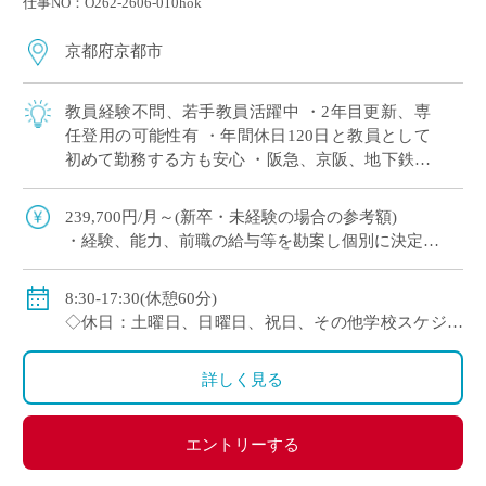
仕事NO：O262-2606-010hok
京都府京都市
教員経験不問、若手教員活躍中 ・2年目更新、専
任登用の可能性有 ・年間休日120日と教員として
初めて勤務する方も安心 ・阪急、京阪、地下鉄と
三路線からアクセス可 （西宮や奈良、滋賀など近
隣他府県からも1時間程度で通勤可） […]
239,700円/月～(新卒・未経験の場合の参考額)
・経験、能⼒、前職の給与等を勘案し個別に決定
＜年収モデル例＞
・450万円／経験3年：30歳（⽉給24万1300円＋賞与＋
8:30-17:30(休憩60分)
他⼿当）
◇休日：土曜日、日曜日、祝日、その他学校スケジュ
・500万円／経験6年：33歳（⽉給24万7900円＋賞与＋
ールによる
他⼿当
・年間休日120日のシフト制
詳しく見る
◇賞与：有
◇手当：通勤手当、役職手当、住宅手当等
エントリーする
◇保険：私学共済、雇用保険、労災保険