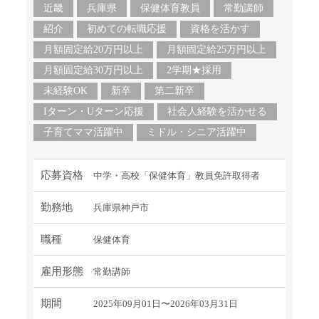
近畿
兵庫県
保健体育教員
常勤講師
紹介
初めての転職応援
資格を活かす
月額固定給20万円以上
月額固定給25万円以上
月額固定給30万円以上
2学期★採用
未経験OK
新卒
第二新卒
Iターン・Uターン応援
社会人経験を活かせる
子育てママ活躍中
ミドル・シニア活躍中
応募資格
中学・高校「保健体育」教員免許取得者
勤務地
兵庫県神戸市
職種
保健体育
雇用形態
常勤講師
期間
2025年09月01日〜2026年03月31日