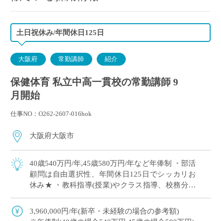
土日祝休み/年間休日125日
大阪府
常勤講師
紹介
保健体育 私立中高一貫校の常勤講師 9
月開始
仕事NO：O262-2607-016hok
大阪府大阪市
40歳540万円/年,45歳580万円/年など年俸制 ・部活
顧問は自由選択性、年間休日125日でシッカリお
休み★ ・教科指導(授業)やクラス指導、校務分掌
に注力できます！ ・新卒や社会人からのキャリア
チェンジなど教員初め […]
3,960,000円/年(新卒・未経験の場合の参考額)