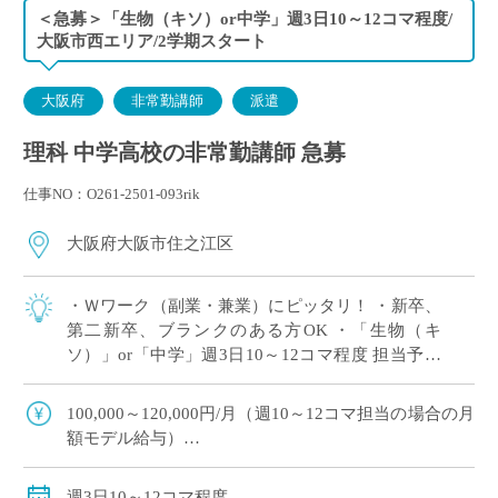
＜急募＞「生物（キソ）or中学」週3日10～12コマ程度/
大阪市西エリア/2学期スタート
大阪府
非常勤講師
派遣
理科 中学高校の非常勤講師 急募
仕事NO：O261-2501-093rik
大阪府大阪市住之江区
・Ｗワーク（副業・兼業）にピッタリ！ ・新卒、
第二新卒、ブランクのある方OK ・「生物（キ
ソ）」or「中学」週3日10～12コマ程度 担当予定
※ご希望のコマ数・日数・曜日等ございました
ら、調整OK！ ※扶養内希望の相談 […]
100,000～120,000円/月（週10～12コマ担当の場合の月
額モデル給与）
交通費：別途全額支給
※ご勤務スタート時期によって、初月の給与は日割計
週3日10～12コマ程度