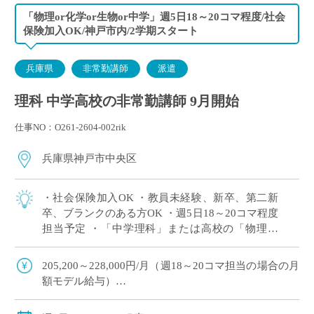
「物理or化学or生物or中学」週5日18～20コマ程度/社会
保険加入OK/神戸市内/2学期スタート
兵庫県
非常勤講師
派遣
理科 中学高校の非常勤講師 9月開始
仕事NO：O261-2604-002rik
兵庫県神戸市中央区
・社会保険加入OK ・教員未経験、新卒、第二新
卒、ブランクのある方OK ・週5日18～20コマ程度
担当予定 ・「中学理科」または高校の「物理」
or「化学」or「生物」の中で、ご希望科目の相談
OK ・2学期スタートですが […]
205,200～228,000円/月（週18～20コマ担当の場合の月
額モデル給与）
交通費：別途全額支給
週18コマ以上担当で、社会保険加入