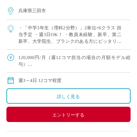
兵庫県三田市
・「中学3年生（理科2分野）」2単位×6クラス 担
当予定 ・週3日OK！ ・教員未経験、新卒、第二
新卒、大学院生、ブランクのある方にピッタリ！
・労務環境や生徒層において評判の良い学校です
※広大なキャンパスでしっかり授 […]
120,000円/月（週12コマ担当の場合の月額モデル給
与）
交通費：別途全額支給
※ご勤務スタート時期によって、初月の給与は日割計
週3～4日 12コマ程度
算になります。
詳しく見る
エントリーする