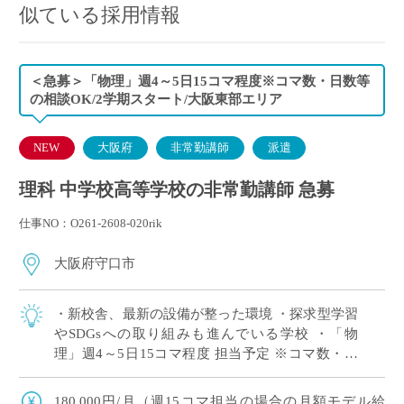
似ている採用情報
＜急募＞「物理」週4～5日15コマ程度※コマ数・日数等
の相談OK/2学期スタート/大阪東部エリア
NEW
大阪府
非常勤講師
派遣
理科 中学校高等学校の非常勤講師 急募
仕事NO：O261-2608-020rik
大阪府守口市
・新校舎、最新の設備が整った環境 ・探求型学習
やSDGsへの取り組みも進んでいる学校 ・「物
理」週4～5日15コマ程度 担当予定 ※コマ数・日
数等の相談OK ・大阪府東エリアの私立中高一貫
校にて、理科の非常勤講師で勤務い […]
180,000円/月（週15コマ担当の場合の月額モデル給