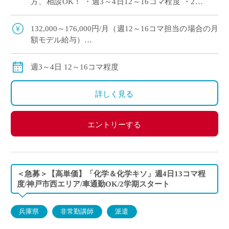
方、相談OK！ ・週3～4日12～16コマ程度 ・2学
期スタート予定 ・滋賀県草津市エリアの私立高等
学校にて、理科の非常勤講 […]
132,000～176,000円/月（週12～16コマ担当の場合の月
額モデル給与）
※ご勤務スタート時期によって、初月の給与は日割計
算になります。
週3～4日 12～16コマ程度
交通費：別途全額支給
※車通勤の場合、弊社規定による支給になります。
詳しく見る
エントリーする
＜急募＞【高単価】「化学＆化学キソ」週4日13コマ程
度/神戸市西エリア/車通勤OK/2学期スタート
兵庫県
非常勤講師
派遣