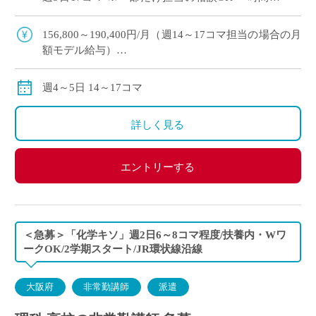
の相談OK ・大阪市内エリアの私立高校にて、理
科の非常勤講師で勤務 […]
156,800～190,400円/月（週14～17コマ担当の場合の月
額モデル給与）
交通費:別途支給
※月の途中からご勤務開始の場合は、日割計算になり
週4～5日 14～17コマ
ます。
詳しく見る
エントリーする
＜急募＞「化学キソ」週2日6～8コマ程度/扶養内・Wワ
ークOK/2学期スタート/JR環状線沿線
大阪府
非常勤講師
派遣