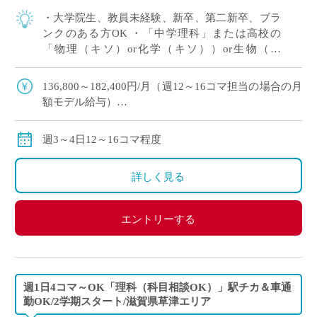
・大学院生、教員未経験、新卒、第二新卒、ブラ
ンクのある方OK ・「中学理科」または高校の
「物理（キソ）or化学（キソ））or生物（キ
ソ）」の中でご希望をおっしゃってください！ 、
週3～4日12～16コマ程度の中で相談OK […]
136,800～182,400円/月（週12～16コマ担当の場合の月
額モデル給与）
交通費：別途全額支給
※ご勤務スタート時期によって、初月の給与は日割計
週3～4日12～16コマ程度
算になります。
詳しく見る
エントリーする
週1日4コマ～OK「理科（科目相談OK）」駅チカ＆車通
勤OK/2学期スタート/滋賀県草津エリア