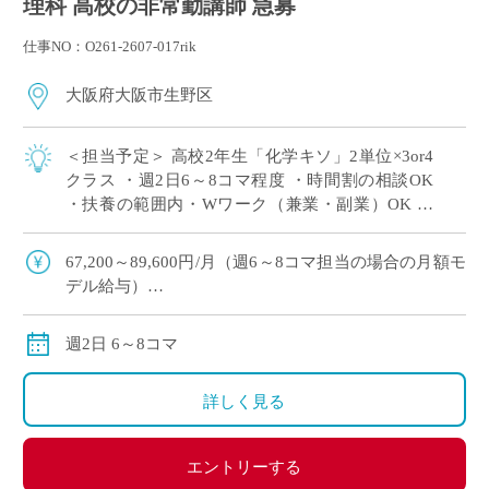
理科 高校の非常勤講師 急募
仕事NO：O261-2607-017rik
大阪府大阪市生野区
＜担当予定＞ 高校2年生「化学キソ」2単位×3or4
クラス ・週2日6～8コマ程度 ・時間割の相談OK
・扶養の範囲内・Wワーク（兼業・副業）OK ・
大阪市内エリアの私立高校にて、理科の非常勤講
師で勤務いただける方を募集 […]
67,200～89,600円/月（週6～8コマ担当の場合の月額モ
デル給与）
交通費:別途支給
※月の途中からご勤務開始の場合は、日割計算になり
週2日 6～8コマ
ます。
詳しく見る
エントリーする