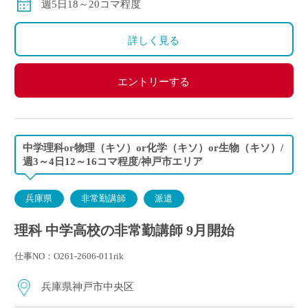
週5日18～20コマ程度
※ご勤務スタート時期によって、初月の給与は日割計
算になります。
詳しく見る
エントリーする
中学理科or物理（キソ）or化学（キソ）or生物（キソ）/
週3～4日12～16コマ程度/神戸市エリア
兵庫県
非常勤講師
派遣
理科 中学高校の非常勤講師 9月開始
仕事NO：O261-2606-011rik
兵庫県神戸市中央区