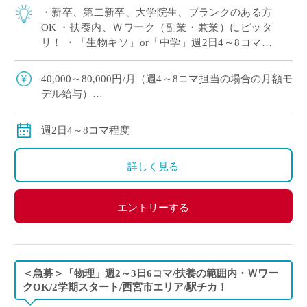
・新卒、第二新卒、大学院生、ブランクのある方
OK ・扶養内、Ｗワーク（副業・兼業）にピッタ
リ！ ・「生物キソ」or「中学」週2日4～8コマ程
度 担当予定 ・大阪市内の中高一貫校にて、理科
の非常勤講師で勤務いただける方を募 […]
40,000～80,000円/月（週4～8コマ担当の場合の月額モ
デル給与）
交通費：別途全額支給
※ご勤務スタート時期によって、初月の給与は日割計
週2日4～8コマ程度
算になります。
詳しく見る
エントリーする
＜急募＞「物理」週2～3日6コマ/扶養の範囲内・Ｗワー
クOK/2学期スタート/西宮市エリア/駅チカ！