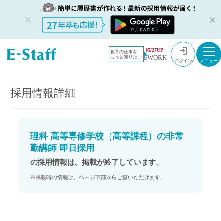
教員採用情
採用情報
05/27UP
教育の仕事を
EWORK
もっと知りたい
報のイー・
理科 高等専修学校（高等課程）の非常勤講師 即日採用
ログイン
スタッフ
TOP
採用情報詳細
理科 高等専修学校（高等課程）の非常
勤講師 即日採用
の採用情報は、掲載が終了しています。
※掲載時の情報は、ページ下部からご覧いただけます。