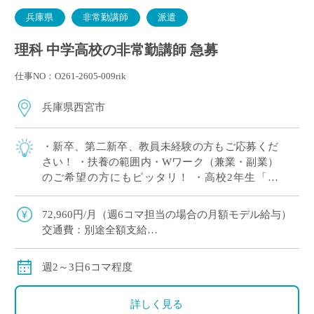
兵庫県
非常勤講師
派遣
理科 中学高校の非常勤講師 急募
仕事NO：O261-2605-009rik
兵庫県西宮市
・新卒、第二新卒、教員未経験の方もご応募くだ
さい！ ・扶養の範囲内・Wワーク（兼業・副業）
のご希望の方にもピッタリ！ ・高校2年生「物
理」3単位×2クラス 担当予定！ ※週2日相談可 ・2
学期スタート ・兵庫県西宮市エリ […]
72,960円/月（週6コマ担当の場合の月額モデル給与）
交通費：別途全額支給
※ただし、月の途中からご勤務開始の場合は、日割計
算になります
週2～3日6コマ程度
詳しく見る