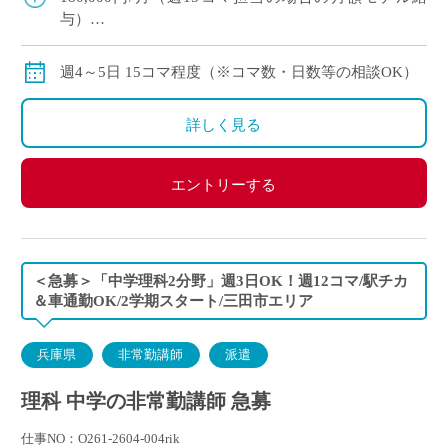
与）
交通費：別途全額支給
※月の途中からご勤務開始の場合は、日割計算になり
週4～5日 15コマ程度（※コマ数・日数等の相談OK）
ます。
詳しく見る
エントリーする
＜急募＞「中学理科2分野」週3日OK！週12コマ/駅チカ
＆車通勤OK/2学期スタート/三田市エリア
兵庫県
非常勤講師
派遣
理科 中学の非常勤講師 急募
仕事NO：O261-2604-004rik