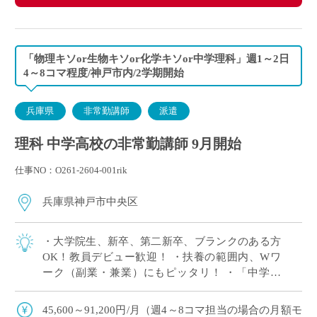
「物理キソor生物キソor化学キソor中学理科」週1～2日
4～8コマ程度/神戸市内/2学期開始
兵庫県
非常勤講師
派遣
理科 中学高校の非常勤講師 9月開始
仕事NO：O261-2604-001rik
兵庫県神戸市中央区
・大学院生、新卒、第二新卒、ブランクのある方
OK！教員デビュー歓迎！ ・扶養の範囲内、Wワ
ーク（副業・兼業）にもピッタリ！ ・「中学理
科」または高校の「物理キソor化学キソor生物キ
ソ」のいずれか1科目が担当できればOK […]
45,600～91,200円/月（週4～8コマ担当の場合の月額モ