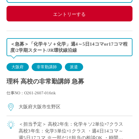
エントリーする
＜急募＞「化学キソ＋化学」週4～5日14コマor17コマ程
度/2学期スタート/JR環状線沿線
大阪府
非常勤講師
派遣
理科 高校の非常勤講師 急募
仕事NO：O261-2607-016rik
大阪府大阪市生野区
＜担当予定＞ 高校2年生：化学キソ2単位×7クラス
高校3年生：化学3単位×1クラス ・週4日14コマ～
週5日17コマ ※一部だけ担当の相談OK ・時間割