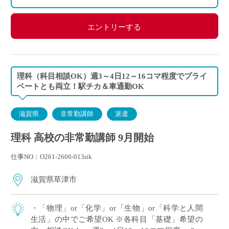
エントリーする
理科（科目相談OK）週3～4日12～16コマ程度でプライ
ベートとも両立！駅チカ＆車通勤OK
滋賀県
非常勤講師
派遣
理科 高校の非常勤講師 9月開始
仕事NO：O261-2606-013rik
滋賀県草津市
・「物理」or「化学」or「生物」or「科学と人間
生活」の中でご希望OK ※各科目「基礎」希望の