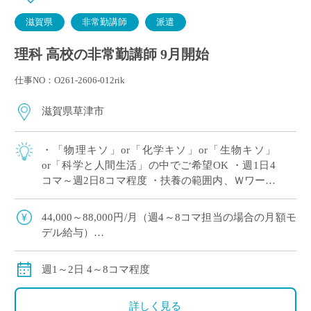
滋賀県
非常勤講師
派遣
理科 高校の非常勤講師 9月開始
仕事NO：O261-2606-012rik
滋賀県草津市
・「物理キソ」or「化学キソ」or「生物キソ」
or「科学と人間生活」の中でご希望OK ・週1日4
コマ～週2日8コマ程度 ・扶養の範囲内、Ｗワーク
（副業・兼業）OK ・滋賀県草津市エリアの私立
高等学校にて、理科の非常勤講師 […]
44,000～88,000円/月（週4～8コマ担当の場合の月額モ
デル給与）
※ご勤務スタート時期によって、初月の給与は日割計
算になります。
週1～2日 4～8コマ程度
交通費：別途全額支給
※車通勤の場合、弊社規定による支給になります。
詳しく見る