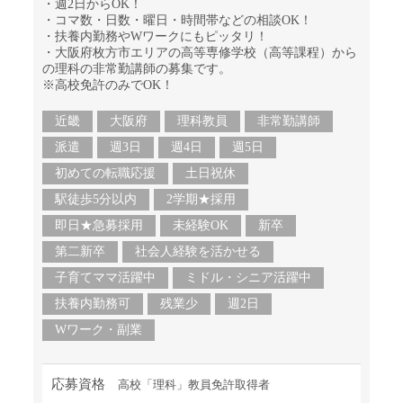
・週2日からOK！
・コマ数・日数・曜日・時間帯などの相談OK！
・扶養内勤務やWワークにもピッタリ！
・大阪府枚方市エリアの高等専修学校（高等課程）から
の理科の非常勤講師の募集です。
※高校免許のみでOK！
近畿
大阪府
理科教員
非常勤講師
派遣
週3日
週4日
週5日
初めての転職応援
土日祝休
駅徒歩5分以内
2学期★採用
即日★急募採用
未経験OK
新卒
第二新卒
社会人経験を活かせる
子育てママ活躍中
ミドル・シニア活躍中
扶養内勤務可
残業少
週2日
Wワーク・副業
応募資格
高校「理科」教員免許取得者