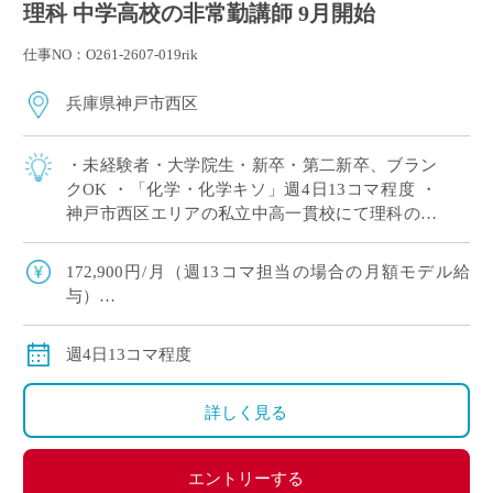
理科 中学高校の非常勤講師 9月開始
仕事NO：O261-2607-019rik
兵庫県神戸市西区
・未経験者・大学院生・新卒・第二新卒、ブラン
クOK ・「化学・化学キソ」週4日13コマ程度 ・
神戸市西区エリアの私立中高一貫校にて理科の非
常勤講師で勤務いただける方を募集します。 ※高
校免許のみOK
172,900円/月（週13コマ担当の場合の月額モデル給
与）
交通費：別途全額支給
週4日13コマ程度
詳しく見る
エントリーする