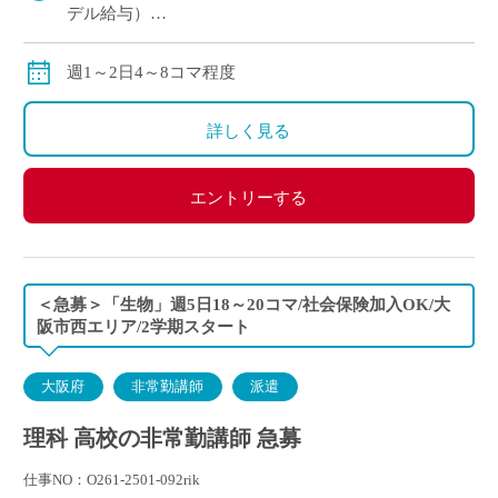
デル給与）
交通費：別途全額支給
※ご勤務スタート時期によって、初月の給与は日割計
週1～2日4～8コマ程度
算になります。
詳しく見る
エントリーする
＜急募＞「生物」週5日18～20コマ/社会保険加入OK/大
阪市西エリア/2学期スタート
大阪府
非常勤講師
派遣
理科 高校の非常勤講師 急募
仕事NO：O261-2501-092rik