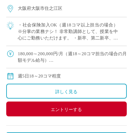
大阪府大阪市住之江区
・社会保険加入OK（週18コマ以上担当の場合）
※分掌の業務ナシ！ 非常勤講師として、授業を中
心にご勤務いただけます。 ・新卒、第二新卒、ブ
ランクのある方OK ・「生物」週5日18～20コマ程
度 担当予定 ・2学期スター […]
180,000～200,000円/月（週18～20コマ担当の場合の月
額モデル給与）
交通費：別途全額支給
※週18コマ以上担当の場合、社会保険加入
週5日18～20コマ程度
※ご勤務スタート時期によって、初月の給与は日割計
算になります。
詳しく見る
エントリーする