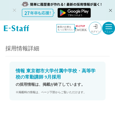
教員採用情
採用情報
05/27UP
教育の仕事を
EWORK
もっと知りたい
報のイー・
情報 東京都市大学付属中学校・高等学校の常勤講師 9月採用
ログイン
スタッフ
TOP
採用情報詳細
情報 東京都市大学付属中学校・高等学
校の常勤講師 9月採用
の採用情報は、掲載が終了しています。
※掲載時の情報は、ページ下部からご覧いただけます。