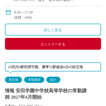
●通勤手当：実費支給（上限：50,000円）
8:20～17:20
●その他手当：扶養手当・職務手当・役職手当
休憩：60分
●賞与：学院規定による
●昇給：学院規定による
詳しく見る
●保険等：私学共済、労災保険、雇用保険
エントリーする
23区内3駅利用可能、最寄り駅徒歩6分の好立地
東京都
常勤講師
紹介
情報 安田学園中学校高等学校の常勤講
師 2027年4月開始
仕事NO：T272-2606-280jou