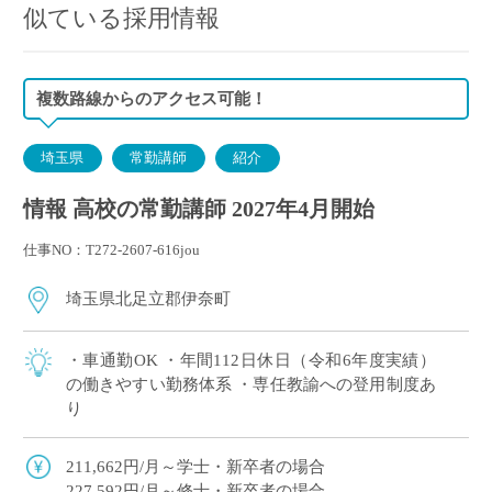
似ている採用情報
複数路線からのアクセス可能！
埼玉県
常勤講師
紹介
情報 高校の常勤講師 2027年4月開始
仕事NO：T272-2607-616jou
埼玉県北足立郡伊奈町
・車通勤OK ・年間112日休⽇（令和6年度実績）
の働きやすい勤務体系 ・専任教諭への登用制度あ
り
211,662円/月～学士・新卒者の場合
227,592円/月～修士・新卒者の場合