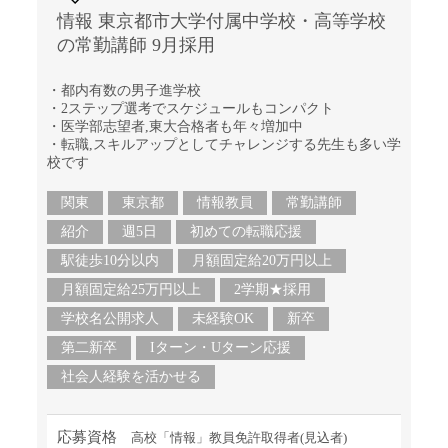
情報 東京都市大学付属中学校・高等学校
の常勤講師 9月採用
・都内有数の男子進学校
・2ステップ選考でスケジュールもコンパクト
・医学部志望者,東大合格者も年々増加中
・転職,スキルアップとしてチャレンジする先生も多い学
校です
関東
東京都
情報教員
常勤講師
紹介
週5日
初めての転職応援
駅徒歩10分以内
月額固定給20万円以上
月額固定給25万円以上
2学期★採用
学校名公開求人
未経験OK
新卒
第二新卒
Iターン・Uターン応援
社会人経験を活かせる
応募資格
高校「情報」教員免許取得者(見込者)