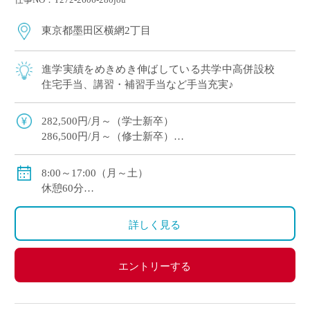
東京都墨田区横網2丁目
進学実績をめきめき伸ばしている共学中高併設校
住宅手当、講習・補習手当など手当充実♪
282,500円/月～（学士新卒）
286,500円/月～（修士新卒）
住宅手当・超過手当・講習補習手当有
賞与年2回（実績/年間5.2ヶ月+100,000円※新規採用者/
8:00～17:00（月～土）
年間3.53ヶ月）
休憩60分
週休2日
変形労働時間制
詳しく見る
エントリーする