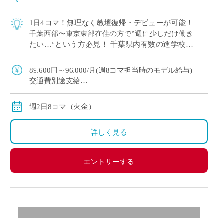
1日4コマ！無理なく教壇復帰・デビューが可能！
千葉西部〜東京東部在住の方で”週に少しだけ働き
たい…”という方必見！ 千葉県内有数の進学校で
ありながら、穏やかで丁寧な教育が特徴の学校で
す 授業準備 […]
89,600円～96,000/月(週8コマ担当時のモデル給与)
交通費別途支給
※12月や年明けも月額固定で安定収入
週2日8コマ（火金）
詳しく見る
エントリーする