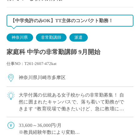
【中学免許のみOK】TT主体のコンパクト勤務！
神奈川県
非常勤講師
派遣
家庭科 中学の非常勤講師 9月開始
仕事NO：T261-2607-472kat
神奈川県川崎市多摩区
大学付属の伝統ある女子校からの非常勤募集！ 自
然に囲まれたキャンパスで、落ち着いて勤務がで
きます “教育現場で働きたいけど、急に教壇に立
つのは不安…”という方におすすめの求人です
〈担当詳細〉 ・ […]
33,600～36,000円/月
※教員経験年数により変動
※交通費別途支給