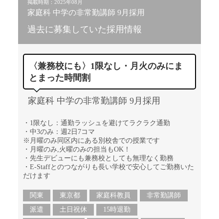
掲載時期：2025年08月
家庭科 中学の非常勤講師 9月採用
過去に募集していた採用情報
〈兼務校にも〉1限なし・月火のみにま
とまった時間割
家庭科 中学の非常勤講師 9月採用
・1限なし：通勤ラッシュを避けてラクラク通勤
・中3のみ：週2日7コマ
※月曜のみ同区内にある別校舎での授業です
・月曜のみ,火曜のみの担当もOK！
・先生デビューにも兼務校としても無理なく勤務
・E-Staffとのつながりも長い学校で安心してご勤務いた
だけます
関東
東京都
家庭科教員
非常勤講師
派遣
土日祝休
15時退勤