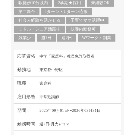
駅徒歩10分以内
2学期★採用
未経験OK
第二新卒
Iターン・Uターン応援
社会人経験を活かせる
子育てママ活躍中
ミドル・シニア活躍中
扶養内勤務可
残業少
週1日
週2日
Wワーク・副業
応募資格
中学「家庭科」教員免許取得者
勤務地
東京都中野区
職種
家庭科
雇用形態
非常勤講師
期間
2025年09月01日〜2026年03月31日
勤務時間
週2日(月火)7コマ