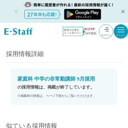
教員採用情
採用情報
05/27UP
教育の仕事を
EWORK
もっと知りたい
報のイー・
家庭科 中学の非常勤講師 9月採用
ログイン
スタッフ
TOP
採用情報詳細
家庭科 中学の非常勤講師 9月採用
の採用情報は、掲載が終了しています。
※掲載時の情報は、ページ下部からご覧いただけます。
似ている採用情報