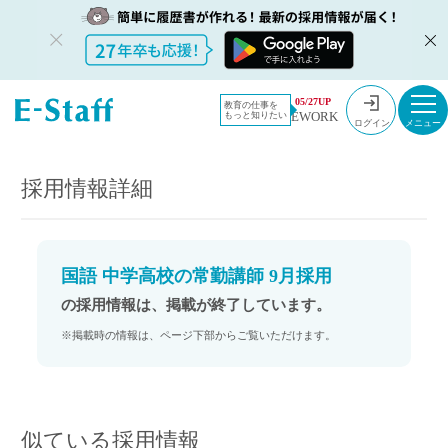
教員採用情
採用情報
05/27UP
教育の仕事を
EWORK
もっと知りたい
報のイー・
国語 中学高校の常勤講師 9月採用
ログイン
スタッフ
TOP
採用情報詳細
国語 中学高校の常勤講師 9月採用
の採用情報は、掲載が終了しています。
※掲載時の情報は、ページ下部からご覧いただけます。
似ている採用情報