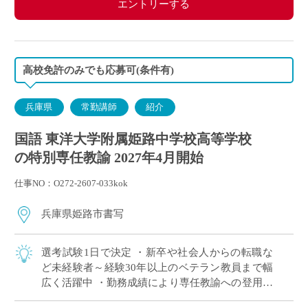
エントリーする
高校免許のみでも応募可(条件有)
兵庫県
常勤講師
紹介
国語 東洋大学附属姫路中学校高等学校
の特別専任教諭 2027年4月開始
仕事NO：O272-2607-033kok
兵庫県姫路市書写
選考試験1日で決定 ・新卒や社会人からの転職な
ど未経験者～経験30年以上のベテラン教員まで幅
広く活躍中 ・勤務成績により専任教諭への登用あ
り ・e-learningなどICTの導入にも積極的、国際交