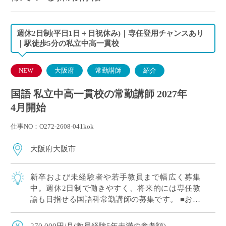
週休2日制(平日1日＋日祝休み)｜専任登用チャンスあり
｜駅徒歩5分の私立中高一貫校
NEW
大阪府
常勤講師
紹介
国語 私立中高一貫校の常勤講師 2027年
4月開始
仕事NO：O272-2608-041kok
大阪府大阪市
新卒および未経験者や若手教員まで幅広く募集
中。週休2日制で働きやすく、将来的には専任教
諭も目指せる国語科常勤講師の募集です。 ■おす
すめポイント 新卒および未経験者や若手教員歓
迎。教育への意欲を重視した採用です。 平日1