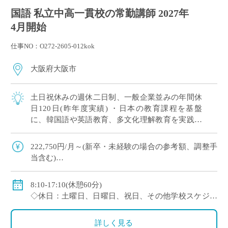
国語 私立中高一貫校の常勤講師 2027年
4月開始
仕事NO：O272-2605-012kok
大阪府大阪市
土日祝休みの週休二日制、一般企業並みの年間休
日120日(昨年度実績) ・日本の教育課程を基盤
に、韓国語や英語教育、多文化理解教育を実践す
る韓国系国際教育校です ・日本国内にいながら、
多様な文化や言語、価値観に触れられる教 […]
222,750円/月～(新卒・未経験の場合の参考額、調整手
当含む)
※モデル給：教員経験5年の場合274,780円/月、10年の
場合337,700円/月
8:10-17:10(休憩60分)
◇賞与：有(約3.5ヶ月分 ※初年度のみ1.5ヶ月分)
◇休日：土曜日、日曜日、祝日、その他学校スケジュ
◇手当：家族手当、担任手当、部活手当など
ールによる
◇保険：私学共済、雇用保険、労災保険
※昨年度実績：年間休日120日
詳しく見る