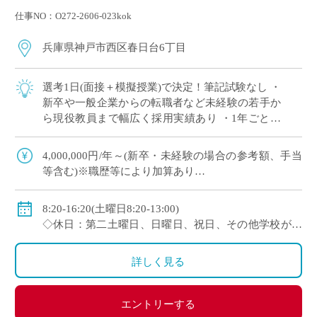
仕事NO：O272-2606-023kok
兵庫県神戸市西区春日台6丁目
選考1日(面接＋模擬授業)で決定！筆記試験なし ・
新卒や一般企業からの転職者など未経験の若手か
ら現役教員まで幅広く採用実績あり ・1年ごとに
契約更新、専任教諭への登用チャンスあり 全国大
会で活躍する運動部を多数擁しながら […]
4,000,000円/年～(新卒・未経験の場合の参考額、手当
等含む)※職歴等により加算あり
◇年収モデル(参考)
・30歳(教諭・配偶者あり)：約660万円
8:20-16:20(土曜日8:20-13:00)
・40歳(教諭・配偶者及び子２人)：約860万円
◇休日：第二土曜日、日曜日、祝日、その他学校が定
・50歳(教諭・配偶者及び子２人)：約940万円
める日
◇手当：各種手当有
詳しく見る
◇賞与：有(過去実績3.55ヶ月分＋30万円)
◇保険：私学共済、雇用保険、労災保険
エントリーする