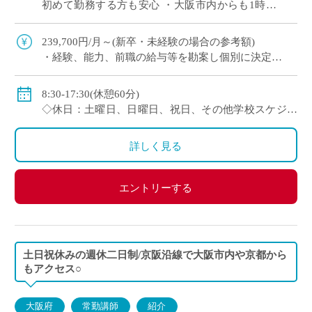
初めて勤務する方も安心 ・大阪市内からも1時間
程度で通勤可（最寄駅から徒歩すぐ） 通信制高校
では、一人ひとりの個性や目標に合わ […]
239,700円/月～(新卒・未経験の場合の参考額)
・経験、能⼒、前職の給与等を勘案し個別に決定
＜年収モデル例＞
・450万円／経験3年：30歳（⽉給24万1300円＋賞与＋
8:30-17:30(休憩60分)
他⼿当）
◇休日：土曜日、日曜日、祝日、その他学校スケジュ
・500万円／経験6年：33歳（⽉給24万7900円＋賞与＋
ールによる
他⼿当
・年間休日120日のシフト制
詳しく見る
◇賞与：有
◇手当：通勤手当、役職手当、住宅手当等
エントリーする
◇保険：私学共済、雇用保険、労災保険
土日祝休みの週休二日制/京阪沿線で大阪市内や京都から
もアクセス○
大阪府
常勤講師
紹介