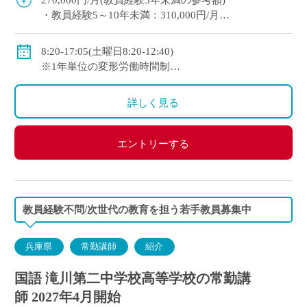
270,000円/月(教員経験5年未満の参考額)
[…]
・教員経験5～10年未満：310,000円/月
・教員経験10年以上：350,000円/月
◇手当：各種有
8:20-17:05(土曜日8:20-12:40)
◇賞与：有
※1年単位の変形労働時間制
◇保険：私学共済、雇用保険、労災保険
◇休日：週休二日制(平日1日＋日曜日・祝日)、その他
学校の定める休日
詳しく見る
エントリーする
教員経験不問/次世代の教育を担う若手教員募集中
兵庫県
常勤講師
紹介
国語 滝川第二中学校高等学校の常勤講
師 2027年4月開始