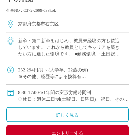
仕事NO：O272-2608-038kok
京都府京都市右京区
新卒・第二新卒をはじめ、教員未経験の方も歓迎
しています。 これから教員としてキャリアを築き
たい方に適した環境です。 ■勤務環境 ・土日祝休
みの週休二日制 ・授業準備や自己研鑽の時間を確
保しやすい勤務体制 ■教育の特徴 ・ […]
232,294円/月～(大学卒、22歳の例)
※その他、経歴等による換算有
◇手当：通勤手当、残業手当
◇賞与：有
8:30-17:00※1年間の変形労働時間制
◇保険：私学共済、雇用保険、労災保険
◇休日：週休二日制(土曜日、日曜日)、祝日、その他
学校の定める休日
詳しく見る
エントリーする