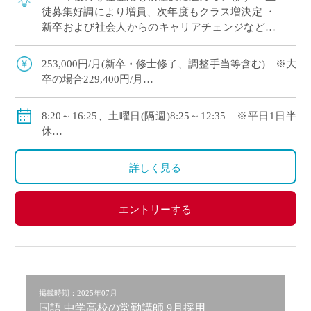
徒募集好調により増員、次年度もクラス増決定 ・
新卒および社会人からのキャリアチェンジなど未
経験者も積極的に採用中 ・モデル年収310万円～
550万円(ご経験等による) ・神 […]
253,000円/月(新卒・修士修了、調整手当等含む) ※大
卒の場合229,400円/月
・モデル年収310万円～550万円(経験等による)
◇手当：各種有
8:20～16:25、土曜日(隔週)8:25～12:35 ※平日1日半
◇賞与：有
休
◇保険：私学共済、雇用保険、労災保険
◇年間休日111日
・休日：平日1日半休、土曜日(隔週)、日・祝日、その
詳しく見る
他学校が定める日
・イベント等で休日出勤した場合は代休取得で対応
エントリーする
掲載時期：2025年07月
国語 中学高校の常勤講師 9月採用