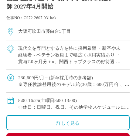
師 2027年4月開始
仕事NO：O272-2607-031kok
大阪府吹田市藤白台5丁目
現代文を専門とする方を特に採用希望 ・新卒や未
経験者～ベテラン教員まで幅広く採用実績あり ・
賞与7.0ヶ月分＋α、関西トップクラスの好待遇 ・
人物重視(面接と模擬授業で選考、筆記試験なし)
・1クラス30名の少人数授業、 […]
230,609円/月～(新卒採用時の参考額)
※専任教諭登用後のモデル給(30歳：600万円/年、35
歳：700万円/年)
◇賞与：有(7.0ヶ月分＋α ※過去実績)
8:00-16:25(土曜日8:00-13:00)
◇手当：各種有
◇休日：日曜日、祝日、その他学校スケジュールによ
◇保険：私学共済、雇用保険、労災保険
る
詳しく見る