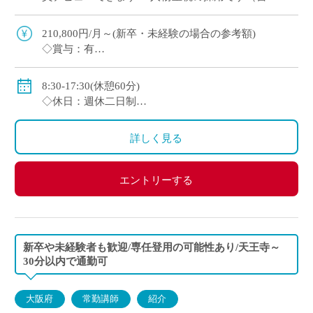
選考＋面接のみ） ・週休2日制（月曜日または土
曜日＋日曜、祝日休み） ・2～3年後を […]
210,800円/月～(新卒・未経験の場合の参考額)
◇賞与：有
◇手当：各種有
◇保険：私学共済、雇用保険、労災保険
8:30-17:30(休憩60分)
◇休日：週休二日制
・月曜日または土曜日のうち1日(担当コースによる)、
日曜日、祝日、その他学校スケジュールによる
詳しく見る
エントリーする
新卒や未経験者も歓迎/専任登用の可能性あり/天王寺～
30分以内で通勤可
大阪府
常勤講師
紹介