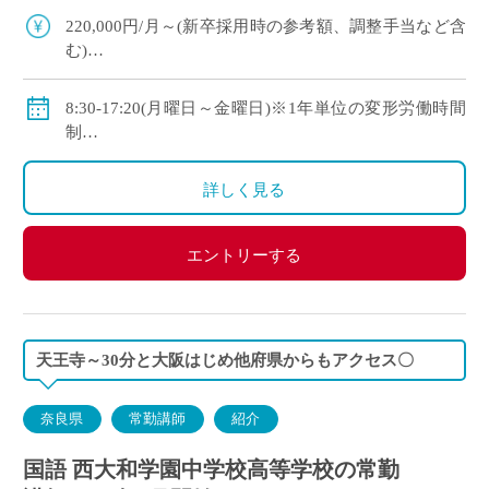
す ・新卒や社会人からのキャリアチェン […]
220,000円/月～(新卒採用時の参考額、調整手当など含
む)
◇手当：各種有
◇賞与：有
8:30-17:20(月曜日～金曜日)※1年単位の変形労働時間
◇保険：私学共済、雇用保険、労災保険
制
◇休日：年間120日程度
・土曜日、日曜日、祝日、その他学校スケジュールに
詳しく見る
よる
エントリーする
天王寺～30分と大阪はじめ他府県からもアクセス〇
奈良県
常勤講師
紹介
国語 西大和学園中学校高等学校の常勤