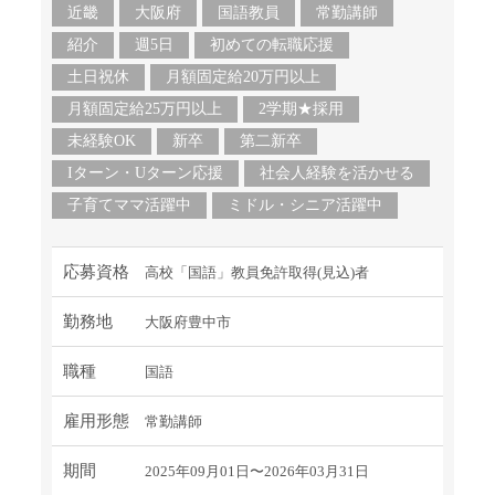
近畿
大阪府
国語教員
常勤講師
紹介
週5日
初めての転職応援
土日祝休
月額固定給20万円以上
月額固定給25万円以上
2学期★採用
未経験OK
新卒
第二新卒
Iターン・Uターン応援
社会人経験を活かせる
子育てママ活躍中
ミドル・シニア活躍中
応募資格
高校「国語」教員免許取得(見込)者
勤務地
大阪府豊中市
職種
国語
雇用形態
常勤講師
期間
2025年09月01日〜2026年03月31日