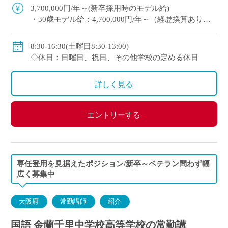
流にも注力 ※高校免許 […]
3,700,000円/年～(新卒採用時のモデル給)
・30歳モデル給：4,700,000円/年～（経歴換算あり）
・専任教諭のモデル給：24歳520万円/年、30歳630万
円/年程度
8:30-16:30(土曜日8:30-13:00)
※上記以外に補習手当、特殊業務手当、通勤手当、入
◇休日：日曜日、祝日、その他学校の定める休日
試手当、クラブ活動手当を支給
※勤続1年以上の場合は退職金あり
詳しく見る
◇保険：私学共済、雇用保険、労災保険
エントリーする
専任登用を見据えたポジション/新卒～ベテラン問わず幅
広く募集中
大阪府
常勤講師
紹介
国語 金蘭千里中学校高等学校の常勤講