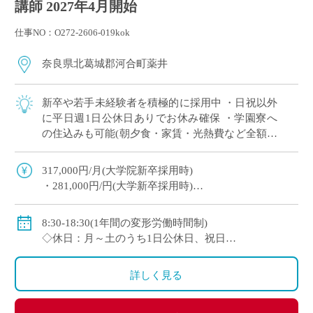
講師 2027年4月開始
仕事NO：O272-2606-019kok
奈良県北葛城郡河合町薬井
新卒や若手未経験者を積極的に採用中 ・日祝以外
に平日週1日公休日ありでお休み確保 ・学園寮へ
の住込みも可能(朝夕食・家賃・光熱費など全額学
園負担) ※単身者に限る。若手教員の経済的・生
活的な自立を全面的にバックアップ ・ […]
317,000円/月(大学院新卒採用時)
・281,000円/円(大学新卒採用時)
◇賞与：有(6ヶ月分※初年度は4ヶ月分)
◇手当：各種有
8:30-18:30(1年間の変形労働時間制)
・通勤手当：上限50,000円)
◇休日：月～土のうち1日公休日、祝日
・住居手当：賃貸の場合は上限27,000円)
・その他、夏季や年末年始、春季休暇、他学校スケ
・休日出勤：9,000円/日
ジュールによる
詳しく見る
・その他、扶養等の諸手当が条件に応じて支給あり
◇保険：私学共済、雇用保険など