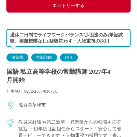
エントリーする
週休二日制でライフワークバランス〇/面接のみ(筆記試
験、模擬授業なし)/経験問わず・人物重視の採用
滋賀県
常勤講師
紹介
国語 私立高等学校の常勤講師 2027年4
月開始
仕事NO：O272-2607-030kok
滋賀県草津市
教員未経験や第二新卒、異業種からの転職も応募
歓迎 ・初年度は副担任からスタート！安心して教
員デビューできます ・人物重視の採用です（書類