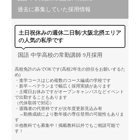
過去に募集していた採用情報
土日祝休みの週休二日制/大阪北摂エリア
の人気の私学です
国語 中学高校の常勤講師 9月採用
高校免許のみでOKです(高校2年生の担任をお願いするた
め)
・進学コースはじめ複数のコース編成の学校です
・新卒～ベテランまで幅広く採用実績があります
・土曜日お休みですがオープンキャンパスなどイベント
で出勤することもあります
（代休取得で対応）
・退職者の代替枠ですが次年度更新見込み有
→勤務成績により数年後の専任登用の可能性もありま
す
※他教科でも募集中！掲載教科以外でもご相談可能で
す！