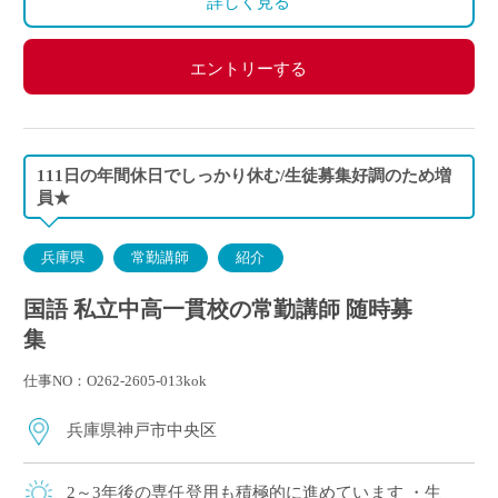
詳しく見る
エントリーする
111日の年間休日でしっかり休む/生徒募集好調のため増
員★
兵庫県
常勤講師
紹介
国語 私立中高一貫校の常勤講師 随時募
集
仕事NO：O262-2605-013kok
兵庫県神戸市中央区
2～3年後の専任登用も積極的に進めています ・生