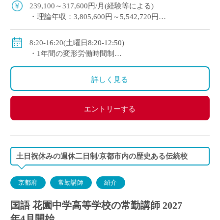
安に専任教諭への登用チャンスあり 京 […]
239,100～317,600円/月(経験等による)
・理論年収：3,805,600円～5,542,720円
◇賞与：有(昨年度実績3.4か月分＋125,000円)
◇手当：各種有(例：担任手当30,800～34,200円/月)
8:20-16:20(土曜日8:20-12:50)
◇保険：私学共済、雇用保険、労災保険
・1年間の変形労働時間制
◇休日：第2土曜日、日曜日、祝日、その他学校スケ
ジュールによる
詳しく見る
エントリーする
土日祝休みの週休二日制/京都市内の歴史ある伝統校
京都府
常勤講師
紹介
国語 花園中学高等学校の常勤講師 2027
年4月開始