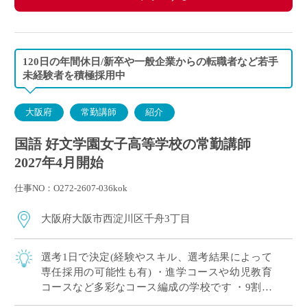
120日の年間休日/新卒や一般企業からの転職者など若手
未経験者を積極採用中
大阪府
常勤講師
紹介
国語 好文学園女子高等学校の常勤講師
2027年4月開始
仕事NO：O272-2607-036kok
大阪府大阪市西淀川区千舟3丁目
選考1日で決定(経験やスキル、選考結果によって
専任採用の可能性も有) ・進学コースや幼児教育
コースなど多彩なコース編成の学校です ・9割以
上の生徒が大学や短大、専門学校に進学していま