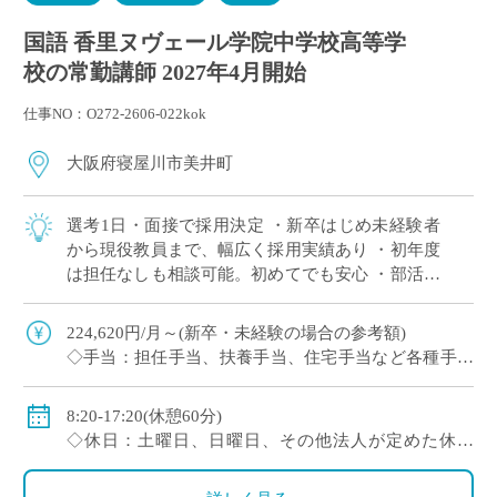
国語 香里ヌヴェール学院中学校高等学
校の常勤講師 2027年4月開始
仕事NO：O272-2606-022kok
大阪府寝屋川市美井町
選考1日・面接で採用決定 ・新卒はじめ未経験者
から現役教員まで、幅広く採用実績あり ・初年度
は担任なしも相談可能。初めてでも安心 ・部活は
複数人で担当が原則。1人顧問はほぼない(特に運
動部系)など負担軽減 ・将来的に専任 […]
224,620円/月～(新卒・未経験の場合の参考額)
◇手当：担任手当、扶養手当、住宅手当など各種手当
あり
◇賞与：有
8:20-17:20(休憩60分)
◇保険：私学共済、雇用保険、労災保険
◇休日：土曜日、日曜日、その他法人が定めた休日
(8/9～18、12/29～1/4)
・イベント等で休日出勤した場合は振替休日あり