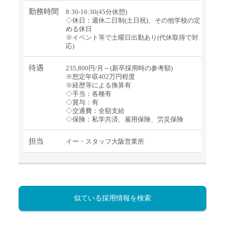
勤務時間
8:30-16:30(45分休憩)
◇休日：週休二日制(土日祝)、その他学校の定
める休日
※イベント等で土曜日出勤あり(代休取得で対
応)
待遇
235,800円/月～(新卒採用時の参考額)
※想定年収402万円程度
※経歴等による換算有
◇手当：各種有
◇賞与：有
◇交通費：全額支給
◇保険：私学共済、雇用保険、労災保険
担当
イー・スタッフ大阪営業所
似ている採用情報を検索