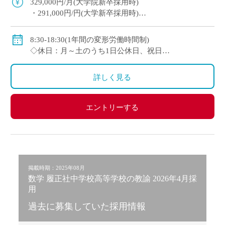
329,000円/月(大学院新卒採用時)
・291,000円/円(大学新卒採用時)
◇賞与：有(6ヶ月分※初年度は4ヶ月分)
◇手当：各種有
8:30-18:30(1年間の変形労働時間制)
・通勤手当：上限50,000円)
◇休日：月～土のうち1日公休日、祝日
・住居手当：賃貸の場合は上限27,000円)
・その他、夏季や年末年始、春季休暇、他学校スケ
・休日出勤：9,000円/日
ジュールによる
詳しく見る
・その他、扶養等の諸手当が条件に応じて支給あり
◇保険：私学共済、雇用保険など
エントリーする
掲載時期：2025年08月
数学 履正社中学校高等学校の教諭 2026年4月採
用
過去に募集していた採用情報