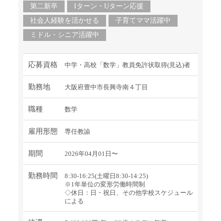
第二新卒
Iターン・Uターン応援
社会人経験を活かせる
子育てママ活躍中
ミドル・シニア活躍中
応募資格
中学・高校「数学」教員免許状取得(見込)者
勤務地
大阪府豊中市長興寺南４丁目
職種
数学
雇用形態
専任教諭
期間
2026年04月01日〜
勤務時間
8:30-16:25(土曜日8:30-14:25)
※1年単位の変形労働時間制
◇休日：日・祝日、その他学校スケジュール
による