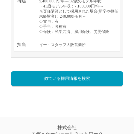
待遇
5,400,000円/年～(32歳のモデル年収)
・41歳モデル年収：7,180,000円/年～
※専任講師として採用された場合(新卒や担任
未経験者)：240,000円/月～
◇賞与：有
◇手当：各種有
◇保険：私学共済、雇用保険、労災保険
担当
イー・スタッフ大阪営業所
似ている採用情報を検索
株式会社
エデュケーショナルネットワーク