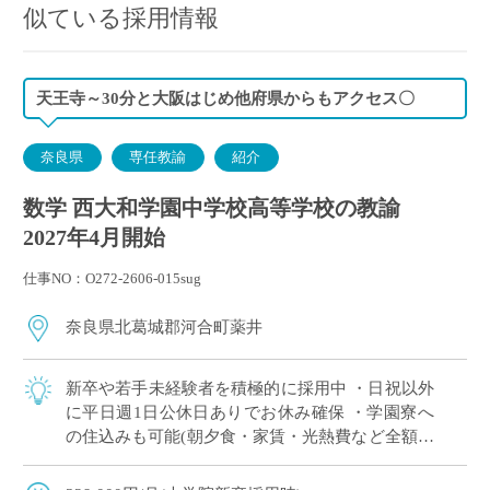
似ている採用情報
天王寺～30分と大阪はじめ他府県からもアクセス〇
奈良県
専任教諭
紹介
数学 西大和学園中学校高等学校の教諭
2027年4月開始
仕事NO：O272-2606-015sug
奈良県北葛城郡河合町薬井
新卒や若手未経験者を積極的に採用中 ・日祝以外
に平日週1日公休日ありでお休み確保 ・学園寮へ
の住込みも可能(朝夕食・家賃・光熱費など全額学
園負担) ※単身者に限る。若手教員の経済的・生
活的な自立を全面的にバックアップ ・ […]