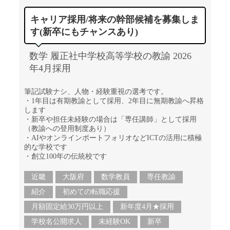
キャリア採用/将来の幹部候補を募集しま
す(新卒にもチャンスあり)
数学 履正社中学校高等学校の教諭 2026
年4月採用
筆記試験ナシ、人物・経験重視の選考です。
・1年目は有期教諭として採用、2年目に無期教諭へ昇格
します
・新卒や担任未経験の場合は「専任講師」として採用
（教諭への登用制度あり）
・AIやオンラインポートフォリオなどICTの活用に積極
的な学校です
・創立100年の伝統校です
近畿
大阪府
数学教員
専任教諭
紹介
初めての転職応援
月額固定給30万円以上
新年度4月★採用
学校名公開求人
未経験OK
新卒