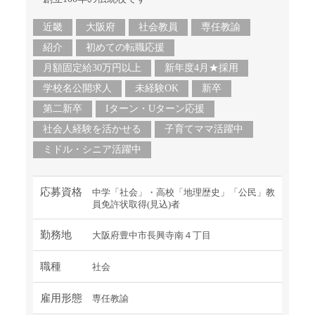
近畿
大阪府
社会教員
専任教諭
紹介
初めての転職応援
月額固定給30万円以上
新年度4月★採用
学校名公開求人
未経験OK
新卒
第二新卒
Iターン・Uターン応援
社会人経験を活かせる
子育てママ活躍中
ミドル・シニア活躍中
応募資格
中学「社会」・高校「地理歴史」「公民」教
員免許状取得(見込)者
勤務地
大阪府豊中市長興寺南４丁目
職種
社会
雇用形態
専任教諭