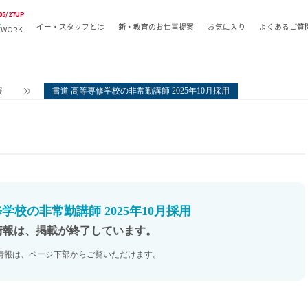
05/27UP
イー・スタッフとは
新・教育のお仕事提案
お気に入り
よくあるご質
EWORK
教員の採用
採用形態
採用
専任教諭
教育関
報
書道 高等専修学校の非常勤講師 2025年10月採用
常勤講師
教員か
非常勤講師
月額固
常勤職員
業務委
非常勤職員
自社採
アルバイト・パート
月額固
その他
月額固
学校の非常勤講師 2025年10月採用
正社員
駅徒歩
情報は、掲載が終了しています。
契約社員
駅徒歩
情報は、ページ下部からご覧いただけます。
英語力
資格を
AMの