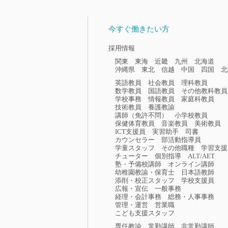
今すぐ働きたい方
採用情報
関東
東海
近畿
九州
北海道
沖縄県
東北
信越
中国
四国
北
英語教員
社会教員
理科教員
数学教員
国語教員
その他教科教員
学校事務
情報教員
家庭科教員
技術教員
養護教諭
講師（免許不問）
小学校教員
保健体育教員
音楽教員
美術教員
ICT支援員
実習助手
司書
カウンセラー
部活動指導員
学童スタッフ
その他職種
学習支援
チューター
個別指導
ALT/AET
塾・予備校講師
オンライン講師
幼稚園教諭・保育士
日本語教師
添削・校正スタッフ
学校支援員
広報・宣伝
一般事務
経理・会計事務
総務・人事事務
管理・運営
営業職
こども支援スタッフ
専任教諭
常勤講師
非常勤講師