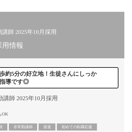
15時
土日祝
初めて
学生O
師 2025年10月採用
週6日
採用情報
週5日
週4日
週3日
歩約5分の好立地！生徒さんにしっか
3学期
指導です◎
1学期
新年度
師 2025年10月採用
2学期
即日★
OK
学校名
紹介
員
非常勤講師
派遣
初めての転職応援