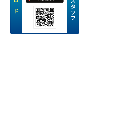
定派遣
OK
卒
ン・Uターン応援
経験を活かせる
ママ活躍中
・シニア活躍中
勤務可
時間以内
ク・副業
み