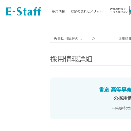
教育の仕事を
採用情報
登録の流れとメリット
もっと知りたい
EWORK TOP
コラム
地域
教科
関東
英語教員
教員採用情報のイ
採用情
東海
社会教員
ー・スタッフ TOP
近畿
理科教員
採用情報詳細
九州
数学教員
北海道
国語教員
沖縄県
その他教科教員
東北
学校事務
書道 高等専修
信越
情報教員
の採用
中国
家庭科教員
※掲載時の
四国
技術教員
北陸
養護教諭
講師（免許不問）