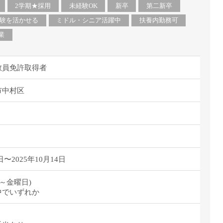
派遣
2学期★採用
未経験OK
新卒
第二新卒
紹介予
験を活かせる
ミドル・シニア活躍中
扶養内勤務可
士
未経験
業
新卒
フ
第二新
教員免許取得者
Iター
社会人
市中村区
子育て
ミドル
扶養内
残業少
日〜2025年10月14日
1日4
フ
週1日
0(月～金曜日)
週2日
中でいずれか
Wワー
夕方の