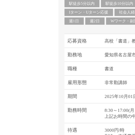
塾・予備校講師
駅徒歩5分以内
駅徒歩10分以内
オンライン講師
Iターン・Uターン応援
社会人経
幼稚園教諭・保育
週1日
週2日
Wワーク・副
日本語教師
添削・校正スタッ
応募資格
高校「書道」
学校支援員
広報・宣伝
勤務地
愛知県名古屋
一般事務
職種
書道
経理・会計事務
総務・人事事務
雇用形態
非常勤講師
管理・運営
期間
2025年10月01
営業職
こども支援スタッ
勤務時間
8:30～17:0
上記お時間の
待遇
3000円/時