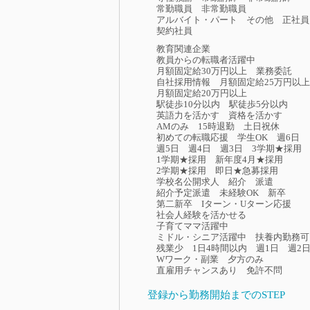
常勤職員
非常勤職員
アルバイト・パート
その他
正社員
契約社員
教育関連企業
教員からの転職者活躍中
月額固定給30万円以上
業務委託
自社採用情報
月額固定給25万円以上
月額固定給20万円以上
駅徒歩10分以内
駅徒歩5分以内
英語力を活かす
資格を活かす
AMのみ
15時退勤
土日祝休
初めての転職応援
学生OK
週6日
週5日
週4日
週3日
3学期★採用
1学期★採用
新年度4月★採用
2学期★採用
即日★急募採用
学校名公開求人
紹介
派遣
紹介予定派遣
未経験OK
新卒
第二新卒
Iターン・Uターン応援
社会人経験を活かせる
子育てママ活躍中
ミドル・シニア活躍中
扶養内勤務可
残業少
1日4時間以内
週1日
週2
Wワーク・副業
夕方のみ
直雇用チャンスあり
免許不問
登録から勤務開始までのSTEP