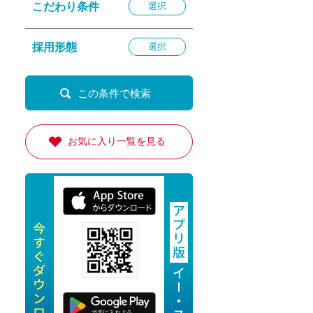
こだわり条件
選択
退勤
休
採用形態
選択
の転職応援
K
お気に入り一覧を見る
★採用
★採用
4月★採用
★採用
急募採用
公開求人