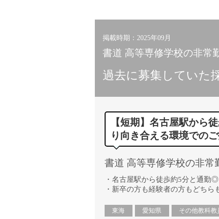
小学校教員
保健体育教員
音楽教員
掲載時期：2025年09月
美術教員
書道 高等専修学校の非常勤講
ICT支援員
過去に募集していた
実習助手
司書
カウンセラー
【短期】名古屋駅から徒
部活動指導員
り向き合える環境でのご
学童スタッフ
その他職種
書道 高等専修学校の非常勤講
学習支援
チューター
・名古屋駅から徒歩約5分と通勤◎
・新卒の方も経験者の方もどちらも
個別指導
ALT/AET
東海
愛知県
その他教科教