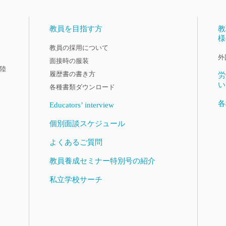
教員を目指す方
教
様
教員の採用について
外
面接時の服装
陸
履歴書の書き方
労
い
各種書類ダウンロード
各
Educators’ interview
個別面談スケジュール
よくあるご質問
教員養成セミナー特別号の紹介
私立学校サーチ