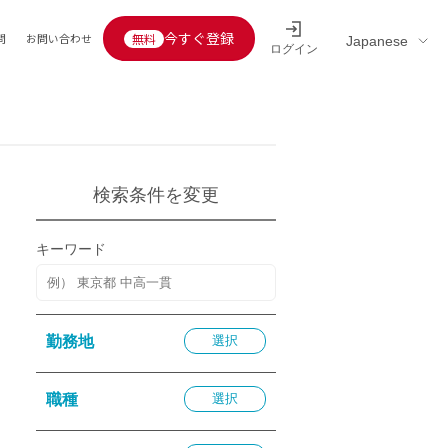
今すぐ登録
問
お問い合わせ
ログイン
Educators’ interview
採用情報一覧
区分
連企業
らの転職者活躍中
定給30万円以上
検索条件を変更
託
用情報
キーワード
定給25万円以上
定給20万円以上
10分以内
勤務地
選択
5分以内
を活かす
職種
選択
活かす
み