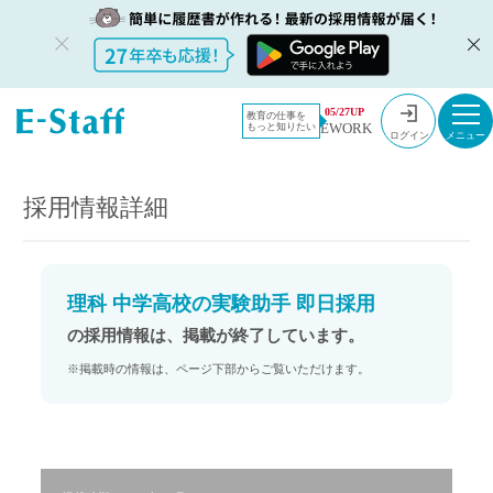
教員採用情
採用情報
05/27UP
教育の仕事を
EWORK
もっと知りたい
報のイー・
理科 中学高校の実験助手 即日採用
ログイン
スタッフ
TOP
採用情報詳細
理科 中学高校の実験助手 即日採用
の採用情報は、掲載が終了しています。
※掲載時の情報は、ページ下部からご覧いただけます。