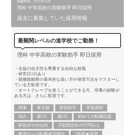
掲載時期：2025年10月
理科 中学高校の実験助手 即日採用
過去に募集していた採用情報
最難関レベルの進学校でご勤務！
理科 中学高校の実験助手 即日採用
・生徒の自主性を尊重する自由な校風
・研究日1日あり
・顕微鏡観察の基本的な扱い方や保管方法をマスターし
ている方歓迎です。
・オートクレーブを使うことができる方、培養の経験が
ある方は、さらに歓迎です。
関東
東京都
実習助手
常勤講師
紹介
週5日
週6日
初めての転職応援
駅徒歩10分以内
月額固定給20万円以上
教員からの転職者活躍中
2学期★採用