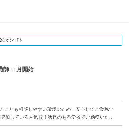
15時
土日祝
初めて
学生O
週6日
室のオシゴト
週5日
週4日
週3日
師 11月開始
3学期
1学期
新年度
2学期
即日★
たことも相談しやすい環境のため、安心してご勤務い
学校名
が増加している人気校！活気のある学校でご勤務いただ
紹介
クのある方や養護教諭未経験の方、 看護師 […]