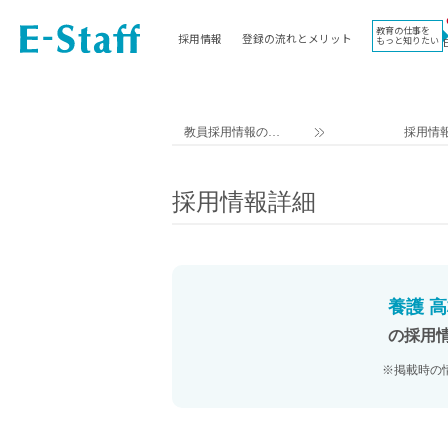
教育の仕事を
採用情報
登録の流れとメリット
もっと知りたい
EWORK TOP
コラム
地域
教科
関東
英語教員
教員採用情報のイ
採用情
東海
社会教員
ー・スタッフ TOP
近畿
理科教員
採用情報詳細
九州
数学教員
北海道
国語教員
沖縄県
その他教科教員
東北
学校事務
養護 高
信越
情報教員
の採用
中国
家庭科教員
※掲載時の
四国
技術教員
北陸
養護教諭
講師（免許不問）