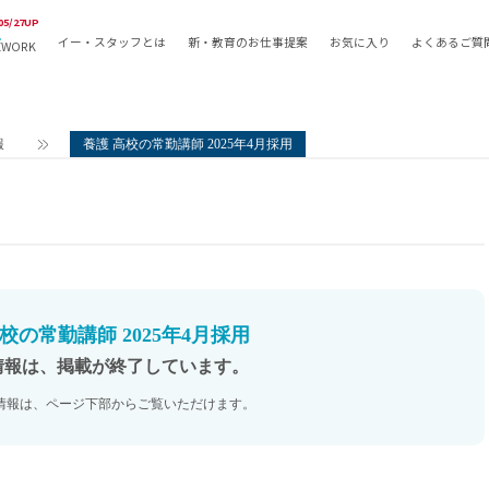
05/27UP
イー・スタッフとは
新・教育のお仕事提案
お気に入り
よくあるご質
EWORK
教員の採用
採用形態
採用
専任教諭
教育関
報
養護 高校の常勤講師 2025年4月採用
常勤講師
教員か
非常勤講師
月額固
常勤職員
業務委
非常勤職員
自社採
アルバイト・パート
月額固
その他
月額固
校の常勤講師 2025年4月採用
正社員
駅徒歩
情報は、掲載が終了しています。
契約社員
駅徒歩
情報は、ページ下部からご覧いただけます。
英語力
資格を
AMの