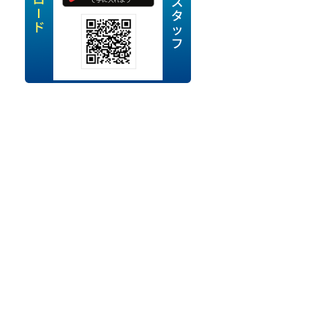
定派遣
OK
卒
ン・Uターン応援
経験を活かせる
ママ活躍中
・シニア活躍中
勤務可
時間以内
ク・副業
み