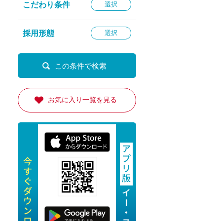
こだわり条件
選択
退勤
休
採用形態
選択
の転職応援
K
お気に入り一覧を見る
★採用
★採用
4月★採用
★採用
急募採用
公開求人