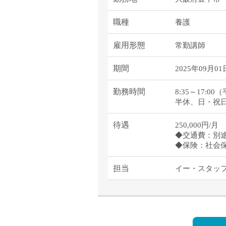
職種
養護
雇用形態
常勤講師
期間
2025年09月01
勤務時間
8:35～17:
半休、日・祝
待遇
250,000円/月
◆交通費：別
◆保険：社会
担当
イー・スタッ