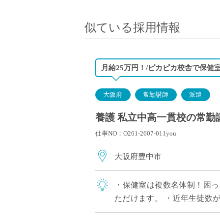
小学校教員
保健体育教員
似ている採用情報
音楽教員
美術教員
ICT支援員
月給25万円！/ピカピカ校舎で保健
実習助手
司書
大阪府
常勤講師
派遣
カウンセラー
養護 私立中高一貫校の常勤講
部活動指導員
仕事NO：O261-2607-011you
学童スタッフ
その他職種
大阪府豊中市
学習支援
チューター
・保健室は複数名体制！困っ
個別指導
ただけます。 ・近年生徒数
ALT/AET
けます。 ・経験不問！ブラン