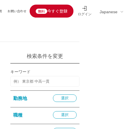
今すぐ登録
問
お問い合わせ
ログイン
Educators’ interview
採用情報一覧
区分
連企業
らの転職者活躍中
定給30万円以上
検索条件を変更
託
用情報
キーワード
定給25万円以上
定給20万円以上
10分以内
勤務地
選択
5分以内
を活かす
職種
選択
活かす
み