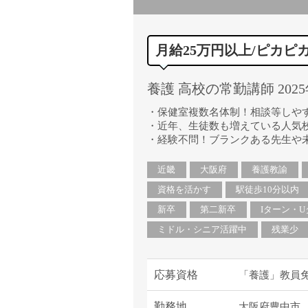
月給25万円以上/ピカピ
養護 高校の常勤講師 202
・保健室複数名体制！相談等しや
・近年、生徒数も増えている人気
・経験不問！ブランクある先生や
近畿
大阪府
養護教諭
資格を活かす
駅徒歩10分以内
新卒
第二新卒
Iターン・
ミドル・シニア活躍中
残業少
応募資格
「養護」教員免
勤務地
大阪府豊中市