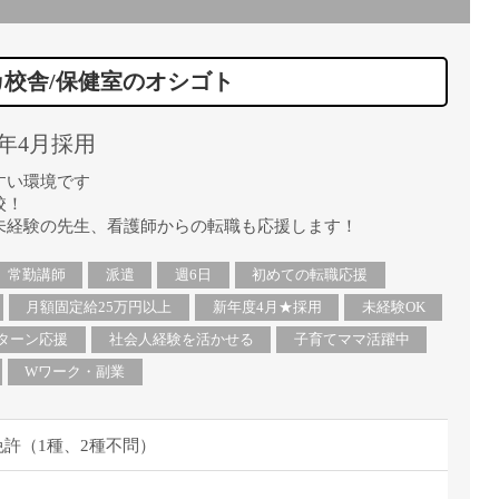
直雇用
免許不
カ校舎/保健室のオシゴト
5年4月採用
すい環境です
校！
未経験の先生、看護師からの転職も応援します！
常勤講師
派遣
週6日
初めての転職応援
月額固定給25万円以上
新年度4月★採用
未経験OK
Uターン応援
社会人経験を活かせる
子育てママ活躍中
Wワーク・副業
許（1種、2種不問）