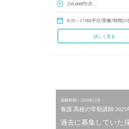
塾・予備校講師
250,000円/月
オンライン講師
◆交通費：別途全額支給
幼稚園教諭・保育
◆保険：社会保険完備
8:35～17:00(平日/実働7時間2
日本語教師
8:35～13:00(土曜日/実働4時
添削・校正スタッ
※平日いずれか1日は半休で
詳しく見る
学校支援員
週6日(月～土)勤務
広報・宣伝
一般事務
経理・会計事務
総務・人事事務
管理・運営
営業職
掲載時期：2024年12月
こども支援スタッ
養護 高校の常勤講師 202
過去に募集していた