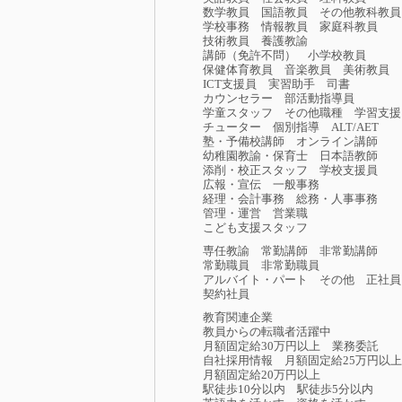
数学教員
国語教員
その他教科教員
学校事務
情報教員
家庭科教員
技術教員
養護教諭
講師（免許不問）
小学校教員
保健体育教員
音楽教員
美術教員
ICT支援員
実習助手
司書
カウンセラー
部活動指導員
学童スタッフ
その他職種
学習支援
チューター
個別指導
ALT/AET
塾・予備校講師
オンライン講師
幼稚園教諭・保育士
日本語教師
添削・校正スタッフ
学校支援員
広報・宣伝
一般事務
経理・会計事務
総務・人事事務
管理・運営
営業職
こども支援スタッフ
専任教諭
常勤講師
非常勤講師
常勤職員
非常勤職員
アルバイト・パート
その他
正社員
契約社員
教育関連企業
教員からの転職者活躍中
月額固定給30万円以上
業務委託
自社採用情報
月額固定給25万円以上
月額固定給20万円以上
駅徒歩10分以内
駅徒歩5分以内