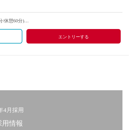
派遣
紹介予
士
未経験
5分/休憩60分)
新卒
間25分/休憩ナシ)
フ
第二新
す。
エントリーする
Iター
社会人
子育て
ミドル
扶養内
残業少
1日4
フ
週1日
5年4月採用
週2日
Wワー
採用情報
夕方の