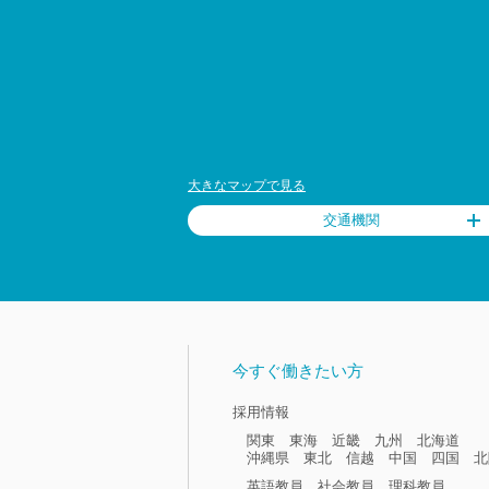
大きなマップで見る
交通機関
今すぐ働きたい方
採用情報
関東
東海
近畿
九州
北海道
沖縄県
東北
信越
中国
四国
北
英語教員
社会教員
理科教員