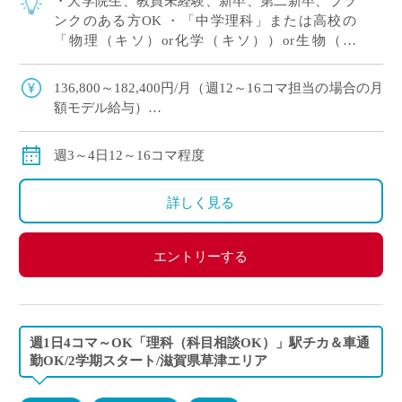
・大学院生、教員未経験、新卒、第二新卒、ブラ
ンクのある方OK ・「中学理科」または高校の
「物理（キソ）or化学（キソ））or生物（キ
ソ）」の中でご希望をおっしゃってください！ 、
週3～4日12～16コマ程度の中で相談OK […]
136,800～182,400円/月（週12～16コマ担当の場合の月
額モデル給与）
交通費：別途全額支給
※ご勤務スタート時期によって、初月の給与は日割計
週3～4日12～16コマ程度
算になります。
詳しく見る
エントリーする
週1日4コマ～OK「理科（科目相談OK）」駅チカ＆車通
勤OK/2学期スタート/滋賀県草津エリア