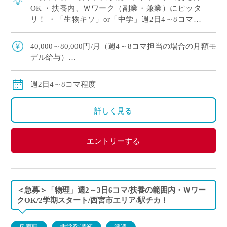
OK ・扶養内、Ｗワーク（副業・兼業）にピッタ
リ！ ・「生物キソ」or「中学」週2日4～8コマ程
度 担当予定 ・大阪市内の中高一貫校にて、理科
の非常勤講師で勤務いただける方を募 […]
40,000～80,000円/月（週4～8コマ担当の場合の月額モ
デル給与）
交通費：別途全額支給
※ご勤務スタート時期によって、初月の給与は日割計
週2日4～8コマ程度
算になります。
詳しく見る
エントリーする
＜急募＞「物理」週2～3日6コマ/扶養の範囲内・Ｗワー
クOK/2学期スタート/西宮市エリア/駅チカ！