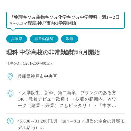
「物理キソor生物キソor化学キソor中学理科」週1～2日
4～8コマ程度/神戸市内/2学期開始
兵庫県
非常勤講師
派遣
理科 中学高校の非常勤講師 9月開始
仕事NO：O261-2604-001rik
兵庫県神戸市中央区
・大学院生、新卒、第二新卒、ブランクのある方
OK！教員デビュー歓迎！ ・扶養の範囲内、Wワ
ーク（副業・兼業）にもピッタリ！ ・「中学理
科」または高校の「物理キソor化学キソor生物キ
ソ」のいずれか1科目が担当できればOK […]
45,600～91,200円/月（週4～8コマ担当の場合の月額モ
デル給与）