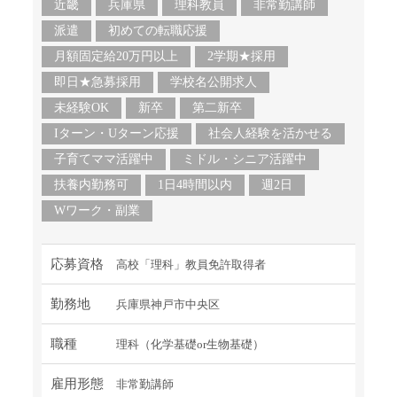
近畿
兵庫県
理科教員
非常勤講師
派遣
初めての転職応援
月額固定給20万円以上
2学期★採用
即日★急募採用
学校名公開求人
未経験OK
新卒
第二新卒
Iターン・Uターン応援
社会人経験を活かせる
子育てママ活躍中
ミドル・シニア活躍中
扶養内勤務可
1日4時間以内
週2日
Wワーク・副業
応募資格
高校「理科」教員免許取得者
勤務地
兵庫県神戸市中央区
職種
理科（化学基礎or生物基礎）
雇用形態
非常勤講師