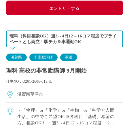
エントリーする
理科（科目相談OK）週3～4日12～16コマ程度でプライ
ベートとも両立！駅チカ＆車通勤OK
滋賀県
非常勤講師
派遣
理科 高校の非常勤講師 9月開始
仕事NO：O261-2606-013rik
滋賀県草津市
・「物理」or「化学」or「生物」or「科学と人間
生活」の中でご希望OK ※各科目「基礎」希望の
方、相談OK！ ・週3～4日12～16コマ程度 ・2学