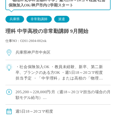
保険加入OK/神戸市内/2学期スタート
兵庫県
非常勤講師
派遣
理科 中学高校の非常勤講師 9月開始
仕事NO：O261-2604-002rik
兵庫県神戸市中央区
・社会保険加入OK ・教員未経験、新卒、第二新
卒、ブランクのある方OK ・週5日18～20コマ程度
担当予定 ・「中学理科」または高校の「物理」
or「化学」or「生物」の中で、ご希望科目の相談
OK ・2学期スタートですが […]
205,200～228,000円/月（週18～20コマ担当の場合の月
額モデル給与）
交通費：別途全額支給
週18コマ以上担当で、社会保険加入
週5日18～20コマ程度
※ご勤務スタート時期によって、初月の給与は日割計