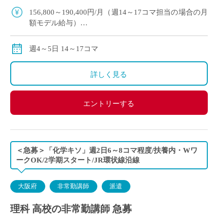
科の非常勤講師で勤務 […]
156,800～190,400円/月（週14～17コマ担当の場合の月
額モデル給与）
交通費:別途支給
※月の途中からご勤務開始の場合は、日割計算になり
週4～5日 14～17コマ
ます。
詳しく見る
エントリーする
＜急募＞「化学キソ」週2日6～8コマ程度/扶養内・Wワ
ークOK/2学期スタート/JR環状線沿線
大阪府
非常勤講師
派遣
理科 高校の非常勤講師 急募