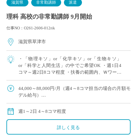
滋賀県
非常勤講師
派遣
理科 高校の非常勤講師 9月開始
仕事NO：O261-2606-012rik
滋賀県草津市
・「物理キソ」or「化学キソ」or「生物キソ」
or「科学と人間生活」の中でご希望OK ・週1日4
コマ～週2日8コマ程度 ・扶養の範囲内、Ｗワーク
（副業・兼業）OK ・滋賀県草津市エリアの私立
高等学校にて、理科の非常勤講師 […]
44,000～88,000円/月（週4～8コマ担当の場合の月額モ
デル給与）
※ご勤務スタート時期によって、初月の給与は日割計
算になります。
週1～2日 4～8コマ程度
交通費：別途全額支給
※車通勤の場合、弊社規定による支給になります。
詳しく見る