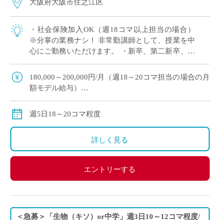
大阪府大阪市住之江区
・社会保険加入OK（週18コマ以上担当の場合）
※分掌の業務ナシ！ 非常勤講師として、授業を中
心にご勤務いただけます。 ・新卒、第二新卒、ブ
ランクのある方OK ・「生物」週5日18～20コマ程
度 担当予定 ・2学期スター […]
180,000～200,000円/月（週18～20コマ担当の場合の月
額モデル給与）
交通費：別途全額支給
※週18コマ以上担当の場合、社会保険加入
週5日18～20コマ程度
※ご勤務スタート時期によって、初月の給与は日割計
算になります。
詳しく見る
エントリーする
＜急募＞「生物（キソ）or中学」週3日10～12コマ程度/