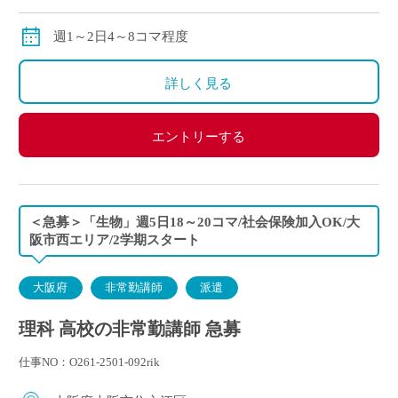
交通費：別途全額支給
※ご勤務スタート時期によって、初月の給与は日割計
週1～2日4～8コマ程度
算になります。
詳しく見る
エントリーする
＜急募＞「生物」週5日18～20コマ/社会保険加入OK/大
阪市西エリア/2学期スタート
大阪府
非常勤講師
派遣
理科 高校の非常勤講師 急募
仕事NO：O261-2501-092rik