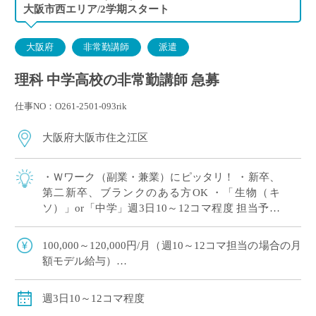
大阪市西エリア/2学期スタート
大阪府
非常勤講師
派遣
理科 中学高校の非常勤講師 急募
仕事NO：O261-2501-093rik
大阪府大阪市住之江区
・Ｗワーク（副業・兼業）にピッタリ！ ・新卒、
第二新卒、ブランクのある方OK ・「生物（キ
ソ）」or「中学」週3日10～12コマ程度 担当予定
※ご希望のコマ数・日数・曜日等ございました
ら、調整OK！ ※扶養内希望の相談 […]
100,000～120,000円/月（週10～12コマ担当の場合の月
額モデル給与）
交通費：別途全額支給
※ご勤務スタート時期によって、初月の給与は日割計
週3日10～12コマ程度
算になります。