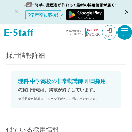
教員採用情
採用情報
05/27UP
教育の仕事を
EWORK
もっと知りたい
報のイー・
理科 中学高校の非常勤講師 即日採用
ログイン
スタッフ
TOP
採用情報詳細
理科 中学高校の非常勤講師 即日採用
の採用情報は、掲載が終了しています。
※掲載時の情報は、ページ下部からご覧いただけます。
似ている採用情報