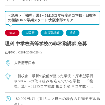
＜急募＞「物理」週4～5日15コマ程度※コマ数・日数等
の相談OK/2学期スタート/大阪東部エリア
NEW
大阪府
非常勤講師
派遣
理科 中学校高等学校の非常勤講師 急募
仕事NO：O261-2608-020rik
大阪府守口市
・新校舎、最新の設備が整った環境 ・探求型学習
やSDGsへの取り組みも進んでいる学校 ・「物
理」週4～5日15コマ程度 担当予定 ※コマ数・日
数等の相談OK ・大阪府東エリアの私立中高一貫
校にて、理科の非常勤講師で勤務い […]
180,000円/月（週15コマ担当の場合の月額モデル給
与）