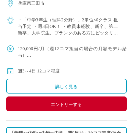
兵庫県三田市
・「中学3年生（理科2分野）」2単位×6クラス 担
当予定 ・週3日OK！ ・教員未経験、新卒、第二
新卒、大学院生、ブランクのある方にピッタリ！
・労務環境や生徒層において評判の良い学校です
※広大なキャンパスでしっかり授 […]
120,000円/月（週12コマ担当の場合の月額モデル給
与）
交通費：別途全額支給
※ご勤務スタート時期によって、初月の給与は日割計
週3～4日 12コマ程度
算になります。
詳しく見る
エントリーする
「物理or化学or生物or中学」週5日18～20コマ程度/社会