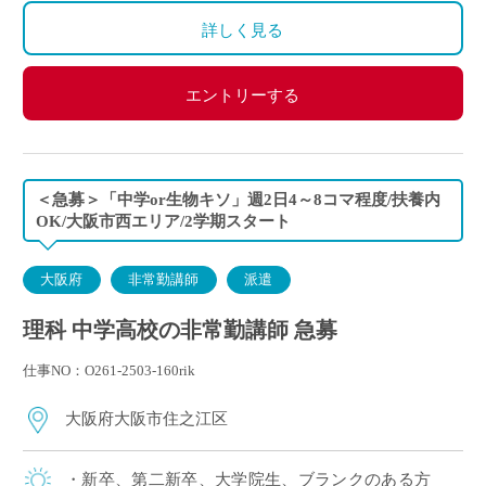
詳しく見る
エントリーする
＜急募＞「中学or生物キソ」週2日4～8コマ程度/扶養内
OK/大阪市西エリア/2学期スタート
大阪府
非常勤講師
派遣
理科 中学高校の非常勤講師 急募
仕事NO：O261-2503-160rik
大阪府大阪市住之江区
・新卒、第二新卒、大学院生、ブランクのある方