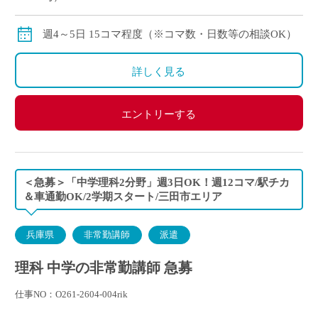
交通費：別途全額支給
※月の途中からご勤務開始の場合は、日割計算になり
週4～5日 15コマ程度（※コマ数・日数等の相談OK）
ます。
詳しく見る
エントリーする
＜急募＞「中学理科2分野」週3日OK！週12コマ/駅チカ
＆車通勤OK/2学期スタート/三田市エリア
兵庫県
非常勤講師
派遣
理科 中学の非常勤講師 急募
仕事NO：O261-2604-004rik