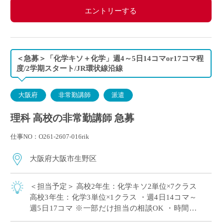
エントリーする
＜急募＞「化学キソ＋化学」週4～5日14コマor17コマ程
度/2学期スタート/JR環状線沿線
大阪府
非常勤講師
派遣
理科 高校の非常勤講師 急募
仕事NO：O261-2607-016rik
大阪府大阪市生野区
＜担当予定＞ 高校2年生：化学キソ2単位×7クラス
高校3年生：化学3単位×1クラス ・週4日14コマ～
週5日17コマ ※一部だけ担当の相談OK ・時間割
の相談OK ・大阪市内エリアの私立高校にて、理