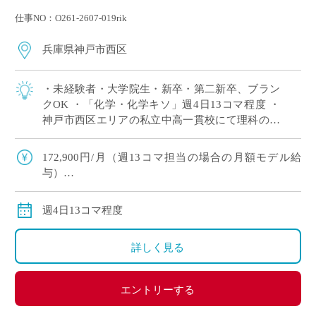
仕事NO：O261-2607-019rik
兵庫県神戸市西区
・未経験者・大学院生・新卒・第二新卒、ブラン
クOK ・「化学・化学キソ」週4日13コマ程度 ・
神戸市西区エリアの私立中高一貫校にて理科の非
常勤講師で勤務いただける方を募集します。 ※高
校免許のみOK
172,900円/月（週13コマ担当の場合の月額モデル給
与）
交通費：別途全額支給
週4日13コマ程度
詳しく見る
エントリーする