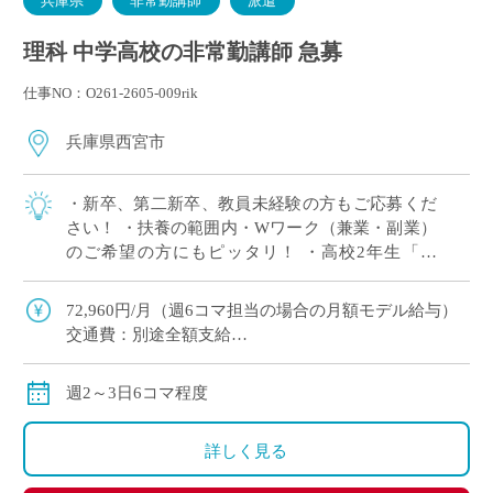
兵庫県
非常勤講師
派遣
理科 中学高校の非常勤講師 急募
仕事NO：O261-2605-009rik
兵庫県西宮市
・新卒、第二新卒、教員未経験の方もご応募くだ
さい！ ・扶養の範囲内・Wワーク（兼業・副業）
のご希望の方にもピッタリ！ ・高校2年生「物
理」3単位×2クラス 担当予定！ ※週2日相談可 ・2
学期スタート ・兵庫県西宮市エリ […]
72,960円/月（週6コマ担当の場合の月額モデル給与）
交通費：別途全額支給
※ただし、月の途中からご勤務開始の場合は、日割計
算になります
週2～3日6コマ程度
詳しく見る