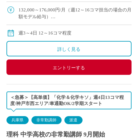
期スタート予定 ・滋賀県草津市エリアの私立高等
学校にて、理科の非常勤講 […]
132,000～176,000円/月（週12～16コマ担当の場合の月
額モデル給与）
※ご勤務スタート時期によって、初月の給与は日割計
算になります。
週3～4日 12～16コマ程度
交通費：別途全額支給
※車通勤の場合、弊社規定による支給になります。
詳しく見る
エントリーする
＜急募＞【高単価】「化学＆化学キソ」週4日13コマ程
度/神戸市西エリア/車通勤OK/2学期スタート
兵庫県
非常勤講師
派遣
理科 中学高校の非常勤講師 9月開始