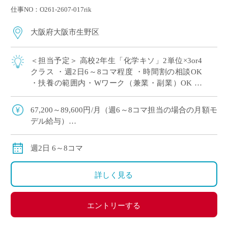
仕事NO：O261-2607-017rik
大阪府大阪市生野区
＜担当予定＞ 高校2年生「化学キソ」2単位×3or4
クラス ・週2日6～8コマ程度 ・時間割の相談OK
・扶養の範囲内・Wワーク（兼業・副業）OK ・
大阪市内エリアの私立高校にて、理科の非常勤講
師で勤務いただける方を募集 […]
67,200～89,600円/月（週6～8コマ担当の場合の月額モ
デル給与）
交通費:別途支給
※月の途中からご勤務開始の場合は、日割計算になり
週2日 6～8コマ
ます。
詳しく見る
エントリーする