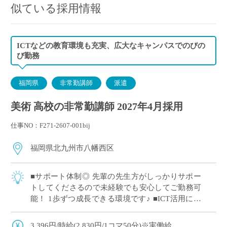
似ている採用情報
ICTなどの教育環境も充実、広大なキャンパスでのびの
び勤務
福岡県
非常勤講師
派遣
美術 高校の非常勤講師 2027年4月採用
仕事NO：F271-2607-001bij
福岡県北九州市八幡西区
■サポート体制◎ 先輩の先生方がしっかりサポー
トしてくださるので未経験でも安心してご勤務可
能！ 1歩ずつ成長できる環境です♪ ■ICT活用によ
る負担軽減 自動採点のシステムなどを導入されて
いて、先生方の日々の作業の負担軽 […]
3,396円/時給(2,830円/1コマ50分)※実働給