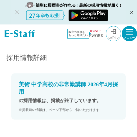
教員採用情
採用情報
05/27UP
教育の仕事を
EWORK
もっと知りたい
報のイー・
美術 中学高校の非常勤講師 2026年4月採用
ログイン
スタッフ
TOP
採用情報詳細
美術 中学高校の非常勤講師 2026年4月採
用
の採用情報は、掲載が終了しています。
※掲載時の情報は、ページ下部からご覧いただけます。