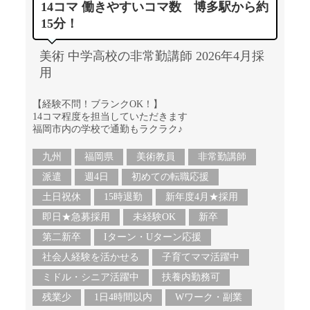
14コマ 働きやすいコマ数 博多駅から約
15分！
美術 中学高校の非常勤講師 2026年4月採
用
【経験不問！ブランクOK！】
14コマ程度を担当していただきます
福岡市内の学校で通勤もラクラク♪
九州
福岡県
美術教員
非常勤講師
派遣
週4日
初めての転職応援
土日祝休
15時退勤
新年度4月★採用
即日★急募採用
未経験OK
新卒
第二新卒
Iターン・Uターン応援
社会人経験を活かせる
子育てママ活躍中
ミドル・シニア活躍中
扶養内勤務可
残業少
1日4時間以内
Wワーク・副業