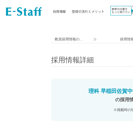
教育の仕事を
採用情報
登録の流れとメリット
もっと知りたい
EWORK TOP
コラム
地域
教科
関東
英語教員
教員採用情報のイ
採用情
東海
社会教員
ー・スタッフ TOP
近畿
理科教員
採用情報詳細
九州
数学教員
北海道
国語教員
沖縄県
その他教科教員
東北
学校事務
理科 早稲田佐賀中
信越
情報教員
の採用
中国
家庭科教員
※掲載時の
四国
技術教員
北陸
養護教諭
講師（免許不問）