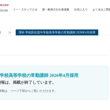
05/27UP
イー・スタッフとは
新・教育のお仕事提案
お気に入り
よくあるご質
EWORK
教員の採用
採用形態
採用
専任教諭
教育関
報
理科 早稲田佐賀中学校高等学校の常勤講師 2026年4月採用
常勤講師
教員か
非常勤講師
月額固
常勤職員
業務委
非常勤職員
自社採
アルバイト・パート
月額固
その他
月額固
学校高等学校の常勤講師 2026年4月採用
正社員
駅徒歩
情報は、掲載が終了しています。
契約社員
駅徒歩
情報は、ページ下部からご覧いただけます。
英語力
資格を
AMの