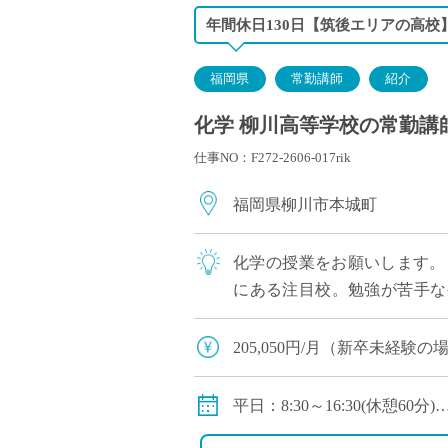
55歳：約530,000円
年間休日130日【筑後エリアの高
福岡県
常勤講師
紹介
化学 柳川高等学校の常勤講師 
仕事NO：F272-2606-017rik
福岡県柳川市本城町
化学の授業をお願いします。
にある注目校。勉強が苦手な
生徒さんまで様々な生徒さんが
205,050円/月（新卒未経験の場
賞与：2か月
保険：私学共済 社会保険、
平日：8:30～16:30(休憩60分)
手当：扶養手当
オープンキャンパスや行事等