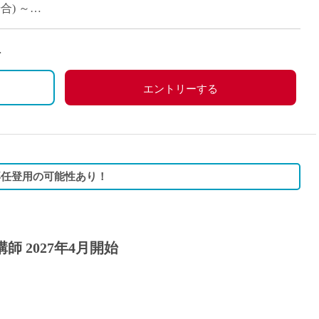
合) ～
労災保険、雇用保険
で土曜勤務の場合は振替休日
エントリーする
・専任登用の可能性あり！
 2027年4月開始