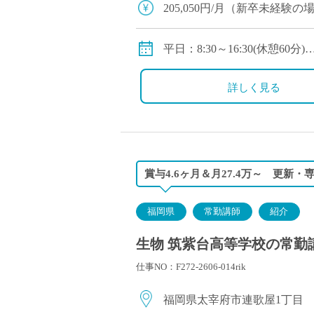
205,050円/月（新卒未経験の場
賞与：2か月
保険：私学共済 社会保険、
平日：8:30～16:30(休憩60分)
手当：扶養手当
オープンキャンパスや行事等
詳しく見る
◇モデル月収(調整金含む）
35歳：約330,000円
45歳：約430,000円
55歳：約530,000円
賞与4.6ヶ月＆月27.4万～ 更新
福岡県
常勤講師
紹介
生物 筑紫台高等学校の常勤講師
仕事NO：F272-2606-014rik
福岡県太宰府市連歌屋1丁目