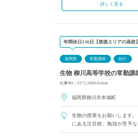
詳しく見る
◇モデル月収(調整金含む）
35歳：約330,000円
45歳：約430,000円
55歳：約530,000円
年間休日130日【筑後エリアの高
福岡県
常勤講師
紹介
生物 柳川高等学校の常勤講師 
仕事NO：F272-2606-018rik
福岡県柳川市本城町
生物の授業をお願いします。
にある注目校。勉強が苦手な
生徒さんまで様々な生徒さんが