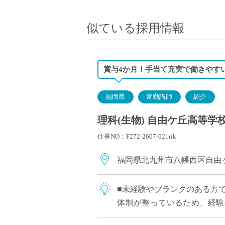
小学校教員
保健体育教員
似ている採用情報
音楽教員
美術教員
ICT支援員
賞与4か月！手当て充実で働きやす
実習助手
司書
福岡県
常勤講師
紹介
カウンセラー
理科(生物) 自由ケ丘高等学校
部活動指導員
仕事NO：F272-2607-021rik
学童スタッフ
その他職種
福岡県北九州市八幡西区自由
学習支援
チューター
■未経験やブランクのある方
個別指導
体制が整っているため、経験
ALT/AET
可能です！ ICT活用により業