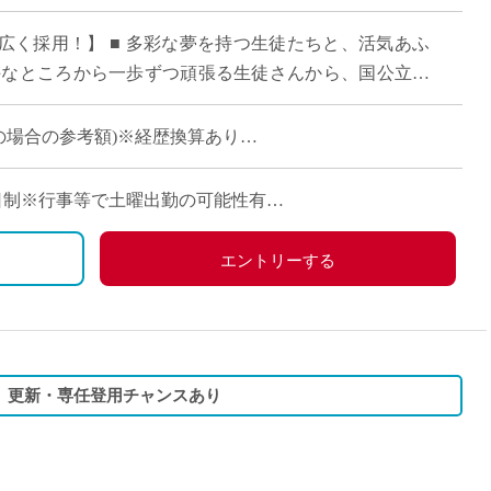
直雇用
広く採用！】 ■ 多彩な夢を持つ生徒たちと、活気あふ
免許不
手なところから一歩ずつ頑張る生徒さんから、国公立大
向かう生徒さんまで、多様な生徒さんが通 […]
経験の場合の参考額)※経歴換算あり
通勤の場合：最大31,700円)
住宅手当、扶養手当、特別扶養手当、主任手当、管理職手
週休2日制※行事等で土曜出勤の可能性有
エントリーする
当含む)
当含む)
校】更新・専任登用チャンスあり