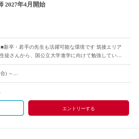
2027年4月開始
 ■新卒・若手の先生も活躍可能な環境です 筑後エリア
生徒さんから、国公立大学進学に向けて勉強している
勉強する学校です。コースクラスによって、 […]
合) ～
労災保険、雇用保険
で土曜勤務の場合は振替休日
エントリーする