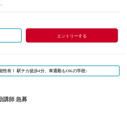
派遣
紹介予
目夏季賞与は基本給×2.0か月÷3
士
未経験
、扶養手当 、調整手当、担任手当、部活動手当
新卒
フ
第二新
エントリーする
Iター
社会人
子育て
日・祝日、その他学校スケジュールによる
ミドル
能性有！ 駅チカ徒歩4分、車通勤もOKの学校♪
扶養内
残業少
1日4
勤講師 急募
フ
週1日
週2日
Wワー
夕方の