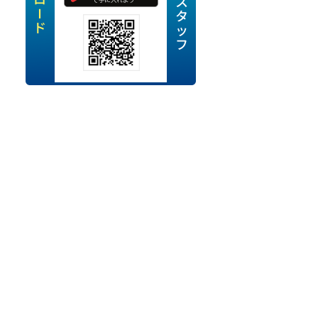
定派遣
OK
卒
ン・Uターン応援
経験を活かせる
ママ活躍中
・シニア活躍中
勤務可
時間以内
ク・副業
み