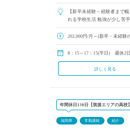
【新卒未経験～経験者まで幅
れる学校生活 勉強が少し苦
学への進学を目指して日々机に
202,000円/月～(新卒・未
◇手当：交通費全額支給(自動車
時間外労働手当、調整手当、
8：15～17：15(平日) 
当
8：15～12：15(土曜日)
◇賞与：3.2か月
1コマ45分
詳しく見る
◇モデル月収
30歳の方：311,000円/月(諸手
40歳の方：381,000円/月(諸手
年間休日130日【筑後エリアの高
福岡県
常勤講師
紹介