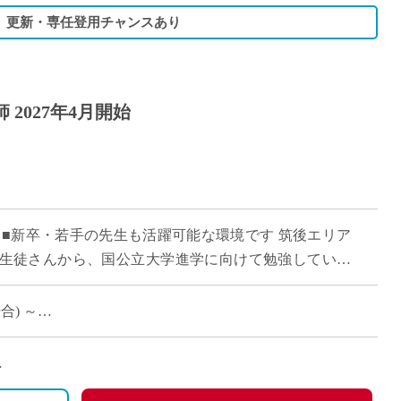
校】更新・専任登用チャンスあり
2027年4月開始
 ■新卒・若手の先生も活躍可能な環境です 筑後エリア
生徒さんから、国公立大学進学に向けて勉強している
勉強する学校です。コースクラスによって、 […]
合) ～
労災保険、雇用保険
で土曜勤務の場合は振替休日