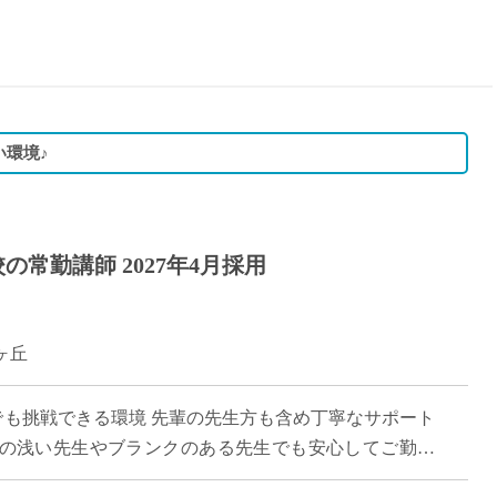
15時
土日祝
初めて
学生O
週6日
い環境♪
週5日
週4日
週3日
の常勤講師 2027年4月採用
3学期
1学期
新年度
ヶ丘
2学期
即日★
でも挑戦できる環境 先輩の先生方も含め丁寧なサポート
学校名
の浅い先生やブランクのある先生でも安心してご勤務
紹介
務の効率化も目指しており、システムの使 […]