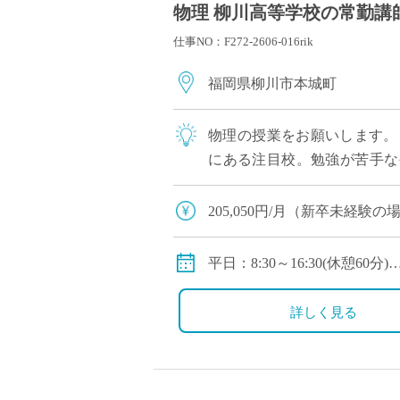
物理 柳川高等学校の常勤講師 
仕事NO：F272-2606-016rik
福岡県柳川市本城町
物理の授業をお願いします。
にある注目校。勉強が苦手な
生徒さんまで様々な生徒さんが
205,050円/月（新卒未経験の場
賞与：2か月
保険：私学共済 社会保険、
平日：8:30～16:30(休憩60分)
手当：扶養手当
オープンキャンパスや行事等
詳しく見る
◇モデル月収(調整金含む）
35歳：約330,000円
45歳：約430,000円