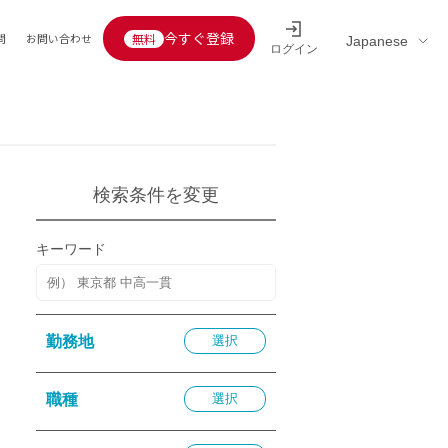
今すぐ登録
問
お問い合わせ
ログイン
Educators’ interview
採用情報一覧
区分
連企業
らの転職者活躍中
定給30万円以上
検索条件を変更
託
用情報
キーワード
定給25万円以上
定給20万円以上
10分以内
勤務地
選択
5分以内
を活かす
職種
選択
活かす
み