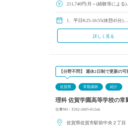
塾・予備校講師
211,740円/月～(経験等による)
オンライン講師
◇賞与：有(4.0か月分) ※1年
幼稚園教諭・保育
◇手当：通勤手当、住宅手当
1、平日8:25-16:55(休憩45分)
日本語教師
◇モデル年収
2、8:25ｰ18:10(休憩60分)
添削・校正スタッ
・1年目：約350万
3、8:25ｰ14:55(休憩45分)
詳しく見る
学校支援員
・3年目：約440万
1～3の交替勤務制
・10年目：約520万
広報・宣伝
土曜日8:25-12:55(休憩なし)
一般事務
年間変形労働時間制
◇休日：第2・第4土曜日、
経理・会計事務
【分野不問】 週休2日制で更新の可
総務・人事事務
管理・運営
佐賀県
常勤講師
紹介
営業職
理科 佐賀学園高等学校の常
こども支援スタッ
仕事NO：F262-2605-012rik
佐賀県佐賀市駅前中央２丁目