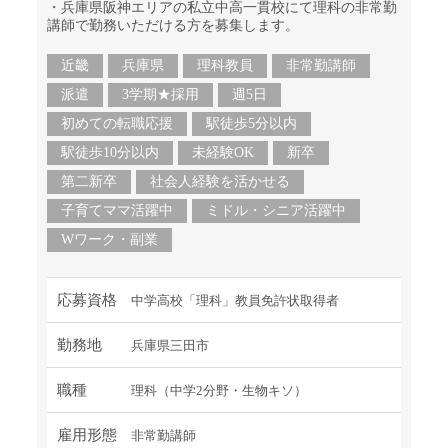
・兵庫県阪神エリアの私立中高一貫校にて理科の非常勤
講師で勤務いただける方を募集します。
近畿
兵庫県
理科教員
非常勤講師
派遣
3学期★採用
週5日
初めての転職応援
駅徒歩5分以内
駅徒歩10分以内
未経験OK
新卒
第二新卒
社会人経験を活かせる
子育てママ活躍中
ミドル・シニア活躍中
Wワーク・副業
応募資格
中学高校「理科」教員免許状取得者
勤務地
兵庫県三田市
職種
理科（中学2分野・生物キソ）
雇用形態
非常勤講師