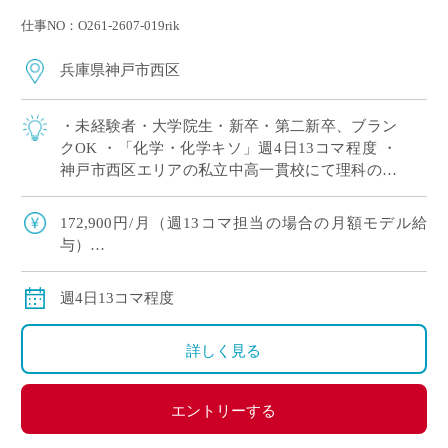
仕事NO：O261-2607-019rik
兵庫県神戸市西区
・未経験者・大学院生・新卒・第二新卒、ブラン
クOK ・「化学・化学キソ」週4日13コマ程度 ・
神戸市西区エリアの私立中高一貫校にて理科の非
常勤講師で勤務いただける方を募集します。 ※高
校免許のみOK
172,900円/月（週13コマ担当の場合の月額モデル給
与）
交通費：別途全額支給
週4日13コマ程度
詳しく見る
エントリーする