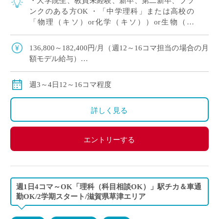
・大学院生、教員未経験、新卒、第二新卒、ブラ
ンクのある方OK ・「中学理科」または高校の
「物理（キソ）or化学（キソ））or生物（キ
ソ）」の中でご希望をおっしゃってください！ 、
週3～4日12～16コマ程度の中で相談OK […]
136,800～182,400円/月（週12～16コマ担当の場合の月
額モデル給与）
交通費：別途全額支給
※ご勤務スタート時期によって、初月の給与は日割計
週3～4日12～16コマ程度
算になります。
詳しく見る
エントリーする
週1日4コマ～OK「理科（科目相談OK）」駅チカ＆車通
勤OK/2学期スタート/滋賀県草津エリア