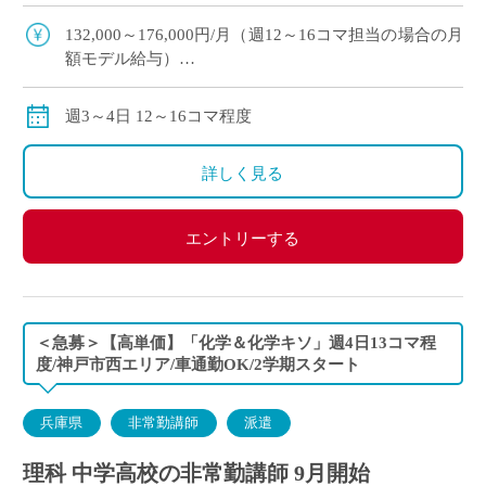
期スタート予定 ・滋賀県草津市エリアの私立高等
学校にて、理科の非常勤講 […]
132,000～176,000円/月（週12～16コマ担当の場合の月
額モデル給与）
※ご勤務スタート時期によって、初月の給与は日割計
算になります。
週3～4日 12～16コマ程度
交通費：別途全額支給
※車通勤の場合、弊社規定による支給になります。
詳しく見る
エントリーする
＜急募＞【高単価】「化学＆化学キソ」週4日13コマ程
度/神戸市西エリア/車通勤OK/2学期スタート
兵庫県
非常勤講師
派遣
理科 中学高校の非常勤講師 9月開始