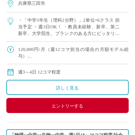
兵庫県三田市
・「中学3年生（理科2分野）」2単位×6クラス 担
当予定 ・週3日OK！ ・教員未経験、新卒、第二
新卒、大学院生、ブランクのある方にピッタリ！
・労務環境や生徒層において評判の良い学校です
※広大なキャンパスでしっかり授 […]
120,000円/月（週12コマ担当の場合の月額モデル給
与）
交通費：別途全額支給
※ご勤務スタート時期によって、初月の給与は日割計
週3～4日 12コマ程度
算になります。
詳しく見る
エントリーする
「物理or化学or生物or中学」週5日18～20コマ程度/社会