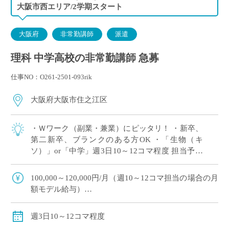
大阪市西エリア/2学期スタート
大阪府
非常勤講師
派遣
理科 中学高校の非常勤講師 急募
仕事NO：O261-2501-093rik
大阪府大阪市住之江区
・Ｗワーク（副業・兼業）にピッタリ！ ・新卒、
第二新卒、ブランクのある方OK ・「生物（キ
ソ）」or「中学」週3日10～12コマ程度 担当予定
※ご希望のコマ数・日数・曜日等ございました
ら、調整OK！ ※扶養内希望の相談 […]
100,000～120,000円/月（週10～12コマ担当の場合の月
額モデル給与）
交通費：別途全額支給
※ご勤務スタート時期によって、初月の給与は日割計
週3日10～12コマ程度
算になります。