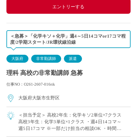
エントリーする
＜急募＞「化学キソ＋化学」週4～5日14コマor17コマ程
度/2学期スタート/JR環状線沿線
大阪府
非常勤講師
派遣
理科 高校の非常勤講師 急募
仕事NO：O261-2607-016rik
大阪府大阪市生野区
＜担当予定＞ 高校2年生：化学キソ2単位×7クラス
高校3年生：化学3単位×1クラス ・週4日14コマ～
週5日17コマ ※一部だけ担当の相談OK ・時間割
の相談OK ・大阪市内エリアの私立高校にて、理