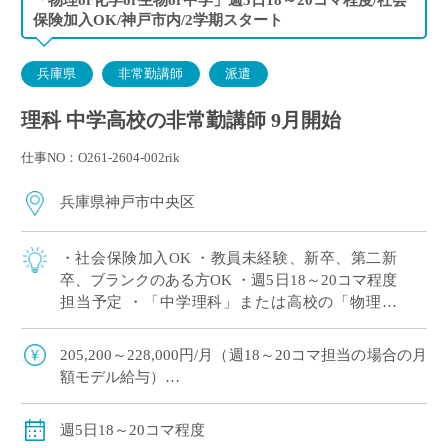
保険加入OK/神戸市内/2学期スタート
兵庫県
非常勤講師
派遣
理科 中学高校の非常勤講師 9月開始
仕事NO：O261-2604-002rik
兵庫県神戸市中央区
・社会保険加入OK ・教員未経験、新卒、第二新
卒、ブランクのある方OK ・週5日18～20コマ程度
担当予定 ・「中学理科」または高校の「物理」
or「化学」or「生物」の中で、ご希望科目の相談
OK ・2学期スタートですが […]
205,200～228,000円/月（週18～20コマ担当の場合の月
額モデル給与）
交通費：別途全額支給
週18コマ以上担当で、社会保険加入
週5日18～20コマ程度
※ご勤務スタート時期によって、初月の給与は日割計