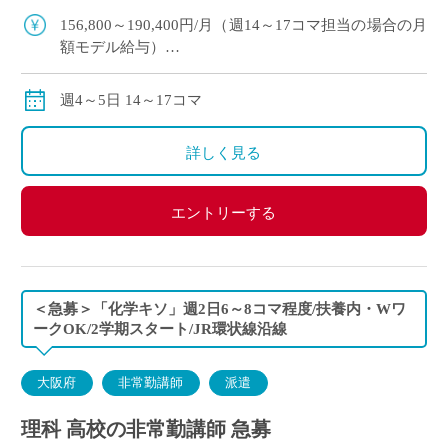
科の非常勤講師で勤務 […]
156,800～190,400円/月（週14～17コマ担当の場合の月
額モデル給与）
交通費:別途支給
※月の途中からご勤務開始の場合は、日割計算になり
週4～5日 14～17コマ
ます。
詳しく見る
エントリーする
＜急募＞「化学キソ」週2日6～8コマ程度/扶養内・Wワ
ークOK/2学期スタート/JR環状線沿線
大阪府
非常勤講師
派遣
理科 高校の非常勤講師 急募