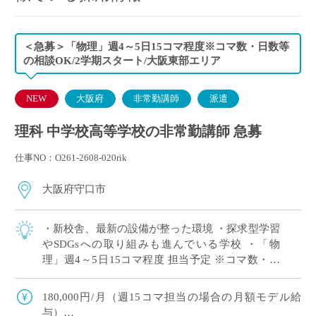
＜急募＞「物理」週4～5日15コマ程度※コマ数・日数等
の相談OK/2学期スタート/大阪東部エリア
NEW
大阪府
非常勤講師
派遣
理科 中学校高等学校の非常勤講師 急募
仕事NO：O261-2608-020rik
大阪府守口市
・新校舎、最新の設備が整った環境 ・探求型学習
やSDGsへの取り組みも進んでいる学校 ・「物
理」週4～5日15コマ程度 担当予定 ※コマ数・日
数等の相談OK ・大阪府東エリアの私立中高一貫
校にて、理科の非常勤講師で勤務い […]
180,000円/月（週15コマ担当の場合の月額モデル給
与）