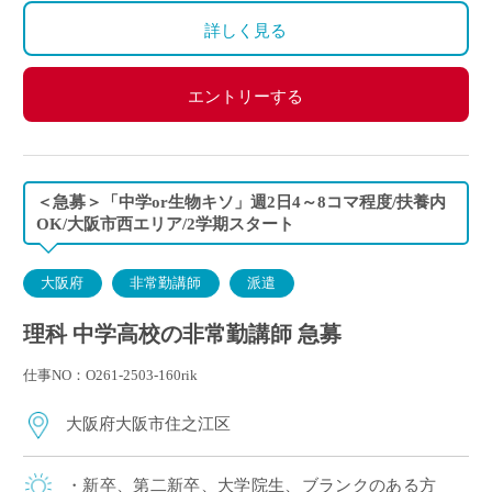
詳しく見る
エントリーする
＜急募＞「中学or生物キソ」週2日4～8コマ程度/扶養内
OK/大阪市西エリア/2学期スタート
大阪府
非常勤講師
派遣
理科 中学高校の非常勤講師 急募
仕事NO：O261-2503-160rik
大阪府大阪市住之江区
・新卒、第二新卒、大学院生、ブランクのある方