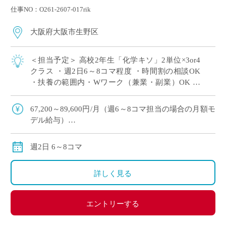
仕事NO：O261-2607-017rik
大阪府大阪市生野区
＜担当予定＞ 高校2年生「化学キソ」2単位×3or4
クラス ・週2日6～8コマ程度 ・時間割の相談OK
・扶養の範囲内・Wワーク（兼業・副業）OK ・
大阪市内エリアの私立高校にて、理科の非常勤講
師で勤務いただける方を募集 […]
67,200～89,600円/月（週6～8コマ担当の場合の月額モ
デル給与）
交通費:別途支給
※月の途中からご勤務開始の場合は、日割計算になり
週2日 6～8コマ
ます。
詳しく見る
エントリーする