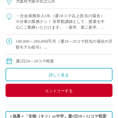
大阪府大阪市住之江区
・社会保険加入OK（週18コマ以上担当の場合）
※分掌の業務ナシ！ 非常勤講師として、授業を中
心にご勤務いただけます。 ・新卒、第二新卒、ブ
ランクのある方OK ・「生物」週5日18～20コマ程
度 担当予定 ・2学期スター […]
180,000～200,000円/月（週18～20コマ担当の場合の月
額モデル給与）
交通費：別途全額支給
※週18コマ以上担当の場合、社会保険加入
週5日18～20コマ程度
※ご勤務スタート時期によって、初月の給与は日割計
算になります。
詳しく見る
エントリーする
＜急募＞「生物（キソ）or中学」週3日10～12コマ程度/