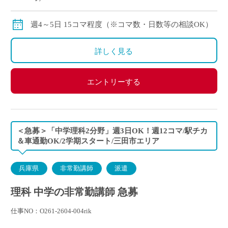
交通費：別途全額支給
※月の途中からご勤務開始の場合は、日割計算になり
週4～5日 15コマ程度（※コマ数・日数等の相談OK）
ます。
詳しく見る
エントリーする
＜急募＞「中学理科2分野」週3日OK！週12コマ/駅チカ
＆車通勤OK/2学期スタート/三田市エリア
兵庫県
非常勤講師
派遣
理科 中学の非常勤講師 急募
仕事NO：O261-2604-004rik