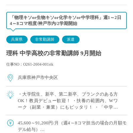
「物理キソor生物キソor化学キソor中学理科」週1～2日
4～8コマ程度/神戸市内/2学期開始
兵庫県
非常勤講師
派遣
理科 中学高校の非常勤講師 9月開始
仕事NO：O261-2604-001rik
兵庫県神戸市中央区
・大学院生、新卒、第二新卒、ブランクのある方
OK！教員デビュー歓迎！ ・扶養の範囲内、Wワ
ーク（副業・兼業）にもピッタリ！ ・「中学理
科」または高校の「物理キソor化学キソor生物キ
ソ」のいずれか1科目が担当できればOK […]
45,600～91,200円/月（週4～8コマ担当の場合の月額モ
デル給与）