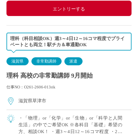
エントリーする
理科（科目相談OK）週3～4日12～16コマ程度でプライ
ベートとも両立！駅チカ＆車通勤OK
滋賀県
非常勤講師
派遣
理科 高校の非常勤講師 9月開始
仕事NO：O261-2606-013rik
滋賀県草津市
・「物理」or「化学」or「生物」or「科学と人間
生活」の中でご希望OK ※各科目「基礎」希望の
方、相談OK！ ・週3～4日12～16コマ程度 ・2学