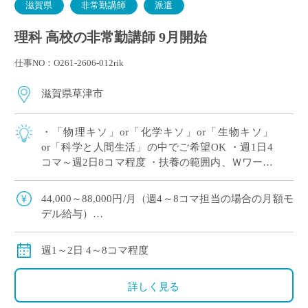
滋賀県
非常勤講師
派遣
理科 高校の非常勤講師 9月開始
仕事NO：O261-2606-012rik
滋賀県草津市
・「物理キソ」or「化学キソ」or「生物キソ」
or「科学と人間生活」の中でご希望OK ・週1日4
コマ～週2日8コマ程度 ・扶養の範囲内、Ｗワーク
（副業・兼業）OK ・滋賀県草津市エリアの私立
高等学校にて、理科の非常勤講師 […]
44,000～88,000円/月（週4～8コマ担当の場合の月額モ
デル給与）
※ご勤務スタート時期によって、初月の給与は日割計
算になります。
週1～2日 4～8コマ程度
交通費：別途全額支給
※車通勤の場合、弊社規定による支給になります。
詳しく見る