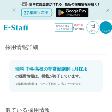
教員採用情
採用情報
05/27UP
教育の仕事を
EWORK
もっと知りたい
報のイー・
理科 中学高校の非常勤講師 1月採用
ログイン
スタッフ
TOP
採用情報詳細
理科 中学高校の非常勤講師 1月採用
の採用情報は、掲載が終了しています。
※掲載時の情報は、ページ下部からご覧いただけます。
似ている採用情報