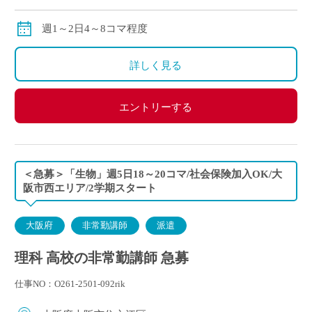
交通費：別途全額支給
※ご勤務スタート時期によって、初月の給与は日割計
週1～2日4～8コマ程度
算になります。
詳しく見る
エントリーする
＜急募＞「生物」週5日18～20コマ/社会保険加入OK/大
阪市西エリア/2学期スタート
大阪府
非常勤講師
派遣
理科 高校の非常勤講師 急募
仕事NO：O261-2501-092rik