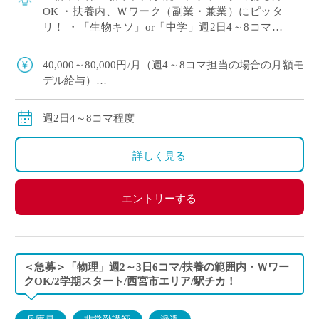
OK ・扶養内、Ｗワーク（副業・兼業）にピッタ
リ！ ・「生物キソ」or「中学」週2日4～8コマ程
度 担当予定 ・大阪市内の中高一貫校にて、理科
の非常勤講師で勤務いただける方を募 […]
40,000～80,000円/月（週4～8コマ担当の場合の月額モ
デル給与）
交通費：別途全額支給
※ご勤務スタート時期によって、初月の給与は日割計
週2日4～8コマ程度
算になります。
詳しく見る
エントリーする
＜急募＞「物理」週2～3日6コマ/扶養の範囲内・Ｗワー
クOK/2学期スタート/西宮市エリア/駅チカ！