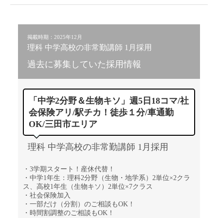
掲載時期：2025年12月
理科 中学高校の非常勤講師 1月採用
過去に募集していた採用情報
「中学2分野＆生物キソ」週5日18コマ/社
会保険アリ/駅チカ！徒歩１分/車通勤
OK/三田市エリア
理科 中学高校の非常勤講師 1月採用
・3学期スタート！産休代替！
・中学1年生：理科2分野（生物・地学系）2単位×2クラ
ス、高校1年生（生物キソ）2単位×7クラス
・社会保険加入
・一部だけ（分割）のご相談もOK！
・時間割調整のご相談もOK！