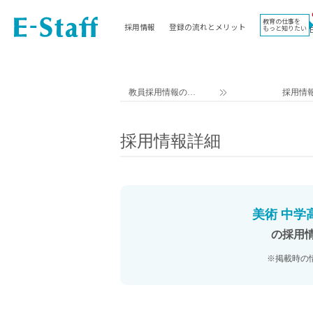
教育の仕事を
採用情報
登録の流れとメリット
もっと知りたい
EWORK TOP
コラム
地域
教科
関東
英語教員
教員採用情報のイ
採用情
東海
社会教員
ー・スタッフ TOP
近畿
理科教員
採用情報詳細
九州
数学教員
北海道
国語教員
沖縄県
その他教科教員
東北
学校事務
美術 中学
信越
情報教員
の採用
中国
家庭科教員
※掲載時の
四国
技術教員
北陸
養護教諭
講師（免許不問）