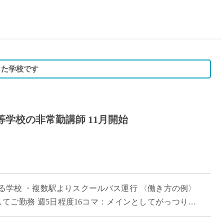
15時
土日祝
初めて
学生O
週6日
した学校です
週5日
週4日
週3日
等学校の非常勤講師 11月開始
3学期
1学期
新年度
2学期
即日★
る学校 ・複数駅よりスクールバス運行 〈働き方の例〉
学校名
してご勤務 週5日程度16コマ：メインとしてがっつりご
紹介