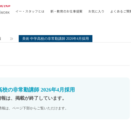
05/27UP
イー・スタッフとは
新・教育のお仕事提案
お気に入り
よくあるご質
EWORK
教員の採用
採用形態
採用
専任教諭
教育関
報
美術 中学高校の非常勤講師 2026年4月採用
常勤講師
教員か
非常勤講師
月額固
常勤職員
業務委
非常勤職員
自社採
アルバイト・パート
月額固
その他
月額固
高校の非常勤講師 2026年4月採用
正社員
駅徒歩
情報は、掲載が終了しています。
契約社員
駅徒歩
情報は、ページ下部からご覧いただけます。
英語力
資格を
AMの