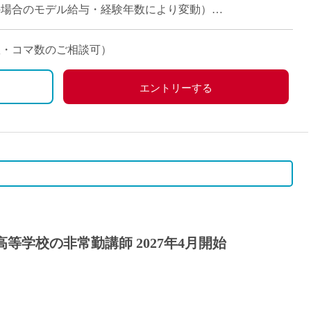
派遣
マ担当の場合のモデル給与・経験年数により変動）
紹介予
士
未経験
日数・コマ数のご相談可）
新卒
よる
フ
第二新
エントリーする
Iター
社会人
子育て
ミドル
扶養内
残業少
1日4
等学校の非常勤講師 2027年4月開始
フ
週1日
週2日
Wワー
夕方の