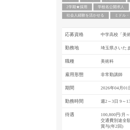
2学期★採用
学校名公開求人
社会人経験を活かせる
ミドル・
応募資格
中学高校「美
勤務地
埼玉県さいた
職種
美術科
雇用形態
非常勤講師
期間
2026年04月01
勤務時間
週2～3日 9～1
待遇
100,800円/月～
交通費別途全
賞与(年2回)