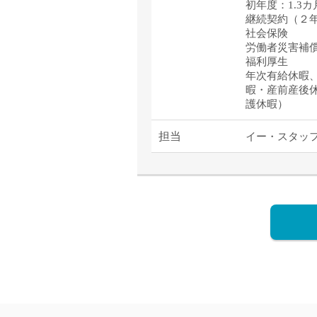
初年度：1.3カ
継続契約（２年目
社会保険
労働者災害補
福利厚生
年次有給休暇
暇・産前産後
護休暇）
担当
イー・スタッ