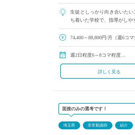
生徒としっかり向き合いたい
ち着いた学校で、指導がしや
74,400～88,800円/月（
99,200～118,400円/月
別途通勤手当
週2日程度6～8コマ程度
勤務曜日、日数、コマ数につ
詳しく見る
面接のみの選考です！
埼玉県
非常勤講師
紹介