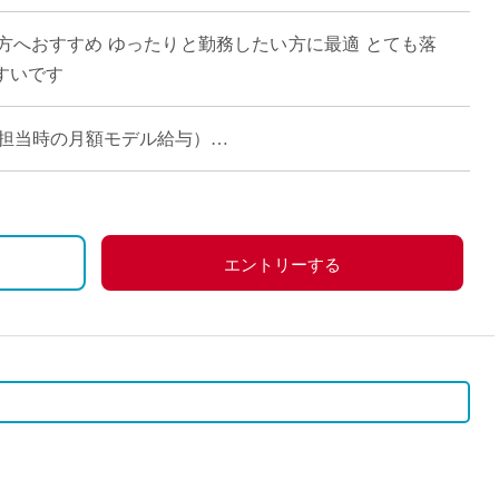
直雇用
方へおすすめ ゆったりと勤務したい方に最適 とても落
免許不
すいです
週6コマ担当時の月額モデル給与）
（週8コマ担当時の月額モデル給与）
いてのご希望お伺いしています。
エントリーする