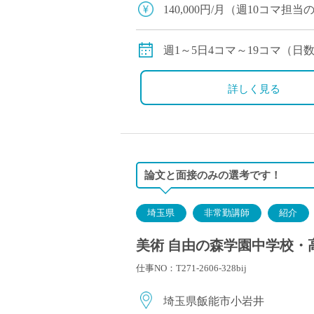
塾・予備校講師
140,000円/月（週10コ
オンライン講師
交通費：有り
幼稚園教諭・保育
賞与：無し
週1～5日4コマ～19コマ（
日本語教師
昇給：有り、年1回の査定に
添削・校正スタッ
その他保険：労災保険
詳しく見る
学校支援員
広報・宣伝
一般事務
経理・会計事務
論文と面接のみの選考です！
総務・人事事務
管理・運営
埼玉県
非常勤講師
紹介
営業職
美術 自由の森学園中学校・高
こども支援スタッ
仕事NO：T271-2606-328bij
埼玉県飯能市小岩井