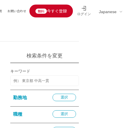
今すぐ登録
問
お問い合わせ
ログイン
Educators’ interview
採用情報一覧
区分
連企業
らの転職者活躍中
定給30万円以上
検索条件を変更
託
用情報
キーワード
定給25万円以上
定給20万円以上
10分以内
勤務地
選択
5分以内
を活かす
職種
選択
活かす
み