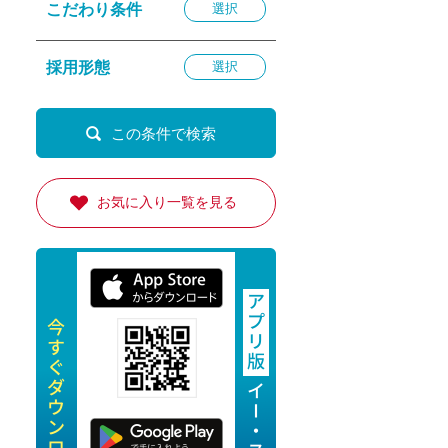
こだわり条件
選択
退勤
休
採用形態
選択
の転職応援
K
お気に入り一覧を見る
★採用
★採用
4月★採用
★採用
急募採用
公開求人