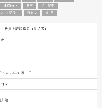
未経験OK
新卒
第二新卒
シニア活躍中
残業少
週2日
術」教員免許取得者（見込者）
ま市
日〜2027年03月31日
3コマ
額支給