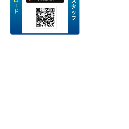
定派遣
OK
卒
ン・Uターン応援
経験を活かせる
ママ活躍中
・シニア活躍中
勤務可
時間以内
ク・副業
み