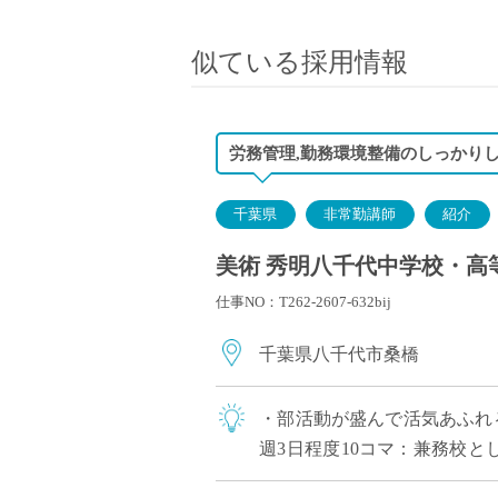
小学校教員
保健体育教員
似ている採用情報
音楽教員
美術教員
ICT支援員
労務管理,勤務環境整備のしっかり
実習助手
司書
千葉県
非常勤講師
紹介
カウンセラー
美術 秀明八千代中学校・高
部活動指導員
仕事NO：T262-2607-632bij
学童スタッフ
その他職種
千葉県八千代市桑橋
学習支援
チューター
・部活動が盛んで活気あふれ
個別指導
週3日程度10コマ：兼務校と
ALT/AET
勤務