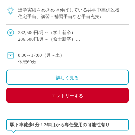
進学実績をめきめき伸ばしている共学中高併設校
住宅手当、講習・補習手当など手当充実♪
282,500円/月～（学士新卒）
286,500円/月～（修士新卒）
住宅手当・超過手当・講習補習手当有
賞与年2回（実績/年間5.2ヶ月+100,000円※新規採用者/
8:00～17:00（月～土）
年間3.53ヶ月）
休憩60分
週休2日
変形労働時間制
詳しく見る
エントリーする
駅下車徒歩1分！2年目から専任登用の可能性有り