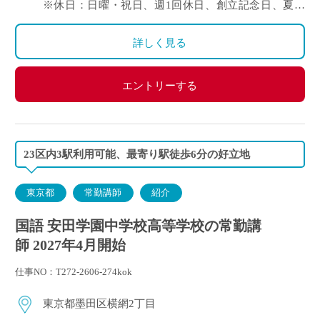
※休日：日曜・祝日、週1回休日、創立記念日、夏季
【モデル給与】35歳：月給 418,370円（基本給386,300
休暇、年末年始休暇等
円） 年収7,106,000円程度
※年間休日数126日（令和8年度）
詳しく見る
・通勤手当：有り（5万円まで）
・その他手当：有り
・賞与：有り(年3回・令和7年度 5.40ヶ月)
エントリーする
・昇給：有り
・保険など：日本私立学校振興・共済事業団（健康保
険・厚生年金）、雇用保険、労災保険
23区内3駅利用可能、最寄り駅徒歩6分の好立地
東京都
常勤講師
紹介
国語 安田学園中学校高等学校の常勤講
師 2027年4月開始
仕事NO：T272-2606-274kok
東京都墨田区横網2丁目