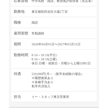
応募資格
中学高校「国語」教員免許取得者（見込者）
勤務地
東京都世田谷区大蔵2丁目
職種
国語
雇用形態
常勤講師
期間
2026年04月01日〜2027年03月31日
勤務時間
8:10～18:10(平日）
8:10～18:10(土曜）
休日:日曜・祝祭日・月曜から土曜の内1日
待遇
220,000円/月～（新卒未経験の場合）
※職歴換算あり
※各種手当あり
私学共済加入
担当
イー・スタッフ東京営業所