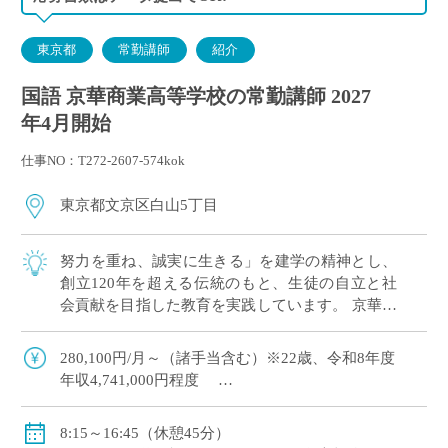
東京都
常勤講師
紹介
国語 京華商業高等学校の常勤講師 2027
年4月開始
仕事NO：T272-2607-574kok
東京都文京区白山5丁目
努力を重ね、誠実に生きる」を建学の精神とし、
創立120年を超える伝統のもと、生徒の自立と社
会貢献を目指した教育を実践しています。 京華商
業は高校学校単独でございますが、併設校への異
動可能性があるため、中学国語免許も必須 […]
280,100円/月～（諸手当含む）※22歳、令和8年度
年収4,741,000円程度
【モデル給与】30歳：月給 353,010円（基本給324,700
8:15～16:45（休憩45分）
円） 年収5,989,000円程度