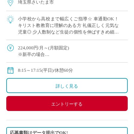
埼玉県さいたま市
小学校から高校まで幅広くご指導☆ 車通勤OK！
キリスト教教育に理解のある方 礼儀正しく元気な
児童◎ 少人数制など生徒の個性を伸ばすきめ細や
かな教育を実施
224,000円/月～(月額固定)
※新卒の場合
※その他手当・賞与あり♪保険完備◎
8:15～17:15(平日)/休憩60分
詳しく見る
エントリーする
応募書類はデータ提出でOK!