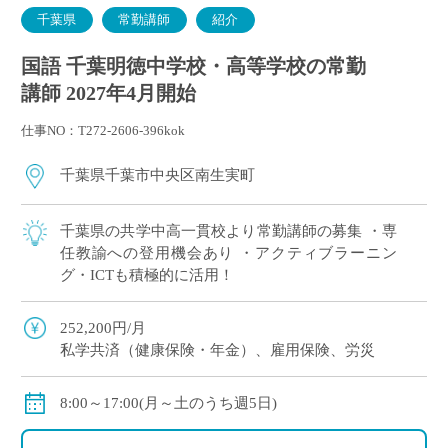
千葉県
常勤講師
紹介
国語 千葉明徳中学校・高等学校の常勤
講師 2027年4月開始
仕事NO：T272-2606-396kok
千葉県千葉市中央区南生実町
千葉県の共学中高一貫校より常勤講師の募集 ・専
任教諭への登用機会あり ・アクティブラーニン
グ・ICTも積極的に活用！
252,200円/月
私学共済（健康保険・年金）、雇用保険、労災
8:00～17:00(月～土のうち週5日)