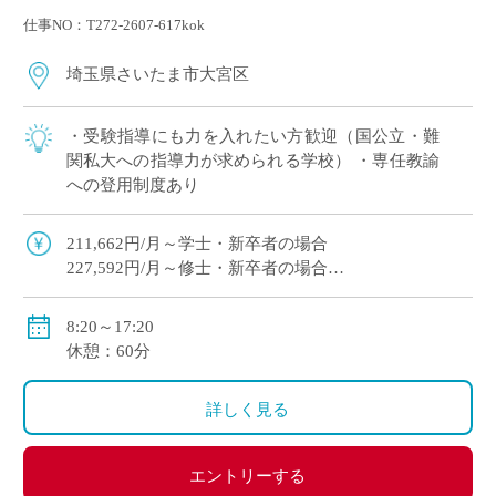
仕事NO：T272-2607-617kok
埼玉県さいたま市大宮区
・受験指導にも力を入れたい方歓迎（国公立・難
関私大への指導力が求められる学校） ・専任教諭
への登用制度あり
211,662円/月～学士・新卒者の場合
227,592円/月～修士・新卒者の場合
●通勤手当：実費支給（上限：50,000円）
8:20～17:20
●その他手当：扶養手当・職務手当・役職手当
休憩：60分
●賞与：学院規定による
●昇給：学院規定による
詳しく見る
●保険等：私学共済、労災保険、雇用保険
エントリーする