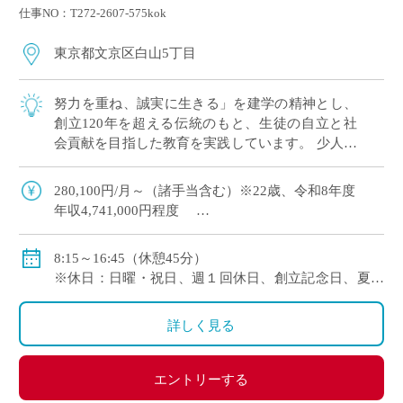
仕事NO：T272-2607-575kok
東京都文京区白山5丁目
努力を重ね、誠実に生きる」を建学の精神とし、
創立120年を超える伝統のもと、生徒の自立と社
会貢献を目指した教育を実践しています。 少人数
指導による一人ひとりの学力に適したきめ細やか
な指導を実施し、 高校ではそれぞれの志 […]
280,100円/月～（諸手当含む）※22歳、令和8年度
年収4,741,000円程度
【モデル給与】30歳：月給 353,010円（基本給324,700
8:15～16:45（休憩45分）
円） 年収5,989,000円程度
※休日：日曜・祝日、週１回休日、創立記念日、夏季
【モデル給与】35歳：月給 418,370円（基本給386,300
休暇、年末年始休暇等
円） 年収7,106,000円程度
※年間休日数126日（令和8年度）
詳しく見る
・通勤手当：有り（5万円まで）
・その他手当：有り
・賞与：有り(年3回・令和7年度 5.40ヶ月)
エントリーする
・昇給：有り