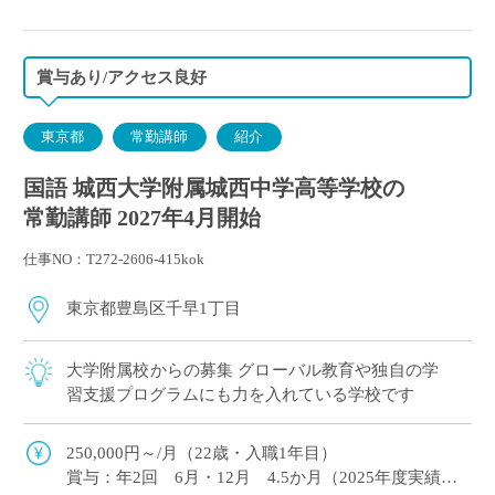
・保険など：日本私立学校振興・共済事業団（健康保
険・厚生年金）、雇用保険、労災保険
賞与あり/アクセス良好
東京都
常勤講師
紹介
国語 城西大学附属城西中学高等学校の
常勤講師 2027年4月開始
仕事NO：T272-2606-415kok
東京都豊島区千早1丁目
大学附属校からの募集 グローバル教育や独自の学
習支援プログラムにも力を入れている学校です
250,000円～/月（22歳・入職1年目）
賞与：年2回 6月・12月 4.5か月（2025年度実績）