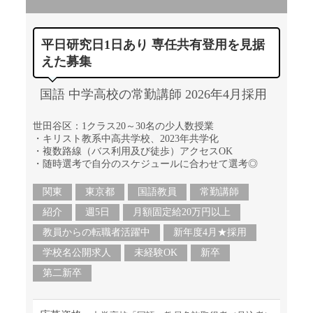
平日研究日1日あり 専任共有登用を見据
えた募集
国語 中学高校の常勤講師 2026年4月採用
世田谷区：1クラス20～30名の少人数授業
・キリスト教系中高共学校、2023年共学化
・複数路線（バス利用及び徒歩）アクセスOK
・随時選考で自分のスケジュールに合わせて選考◎
関東
東京都
国語教員
常勤講師
紹介
週5日
月額固定給20万円以上
教員からの転職者活躍中
新年度4月★採用
学校名公開求人
未経験OK
新卒
第二新卒