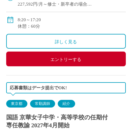
227,592円/月～修士・新卒者の場合
●通勤手当：実費支給（上限：50,000円）
8:20～17:20
●その他手当：扶養手当・職務手当・役職手当
休憩：60分
●賞与：学院規定による
●昇給：学院規定による
詳しく見る
●保険等：私学共済、労災保険、雇用保険
エントリーする
応募書類はデータ提出でOK!
東京都
常勤講師
紹介
国語 京華女子中学・高等学校の任期付
専任教諭 2027年4月開始