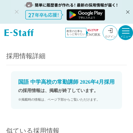
教員採用情
採用情報
05/27UP
教育の仕事を
EWORK
もっと知りたい
報のイー・
国語 中学高校の常勤講師 2026年4月採用
ログイン
スタッフ
TOP
採用情報詳細
国語 中学高校の常勤講師 2026年4月採用
の採用情報は、掲載が終了しています。
※掲載時の情報は、ページ下部からご覧いただけます。
似ている採用情報