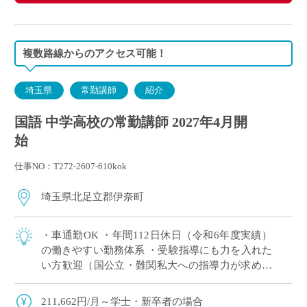
複数路線からのアクセス可能！
埼玉県
常勤講師
紹介
国語 中学高校の常勤講師 2027年4月開
始
仕事NO：T272-2607-610kok
埼玉県北足立郡伊奈町
・車通勤OK ・年間112日休⽇（令和6年度実績）
の働きやすい勤務体系 ・受験指導にも力を入れた
い方歓迎（国公立・難関私大への指導力が求めら
れる学校） ・専任教諭への登用制度あり
211,662円/月～学士・新卒者の場合