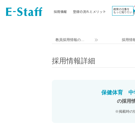
教育の仕事を
採用情報
登録の流れとメリット
もっと知りたい
EWORK TOP
コラム
地域
教科
関東
英語教員
教員採用情報のイ
採用情
東海
社会教員
ー・スタッフ TOP
近畿
理科教員
採用情報詳細
九州
数学教員
北海道
国語教員
沖縄県
その他教科教員
東北
学校事務
保健体育 中学
信越
情報教員
の採用
中国
家庭科教員
※掲載時の
四国
技術教員
北陸
養護教諭
講師（免許不問）