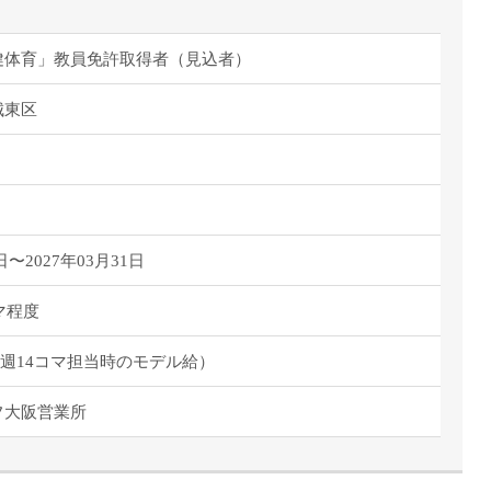
健体育」教員免許取得者（見込者）
城東区
日〜2027年03月31日
マ程度
/月（週14コマ担当時のモデル給）
フ大阪営業所