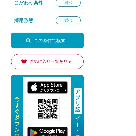
こだわり条件
選択
退勤
休
採用形態
選択
の転職応援
K
お気に入り一覧を見る
★採用
★採用
4月★採用
★採用
急募採用
公開求人