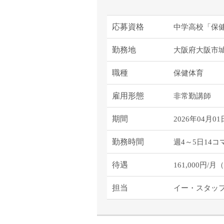
応募資格
中学高校「保
勤務地
大阪府大阪市
職種
保健体育
雇用形態
非常勤講師
期間
2026年04月01
勤務時間
週4～5日14コ
待遇
161,000円
担当
イー・スタッ