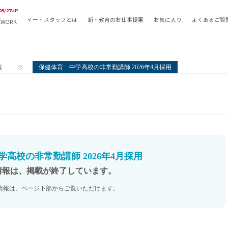
05/27UP
イー・スタッフとは
新・教育のお仕事提案
お気に入り
よくあるご質
EWORK
教員の採用
採用形態
採用
専任教諭
教育関
報
保健体育 中学高校の非常勤講師 2026年4月採用
常勤講師
教員か
非常勤講師
月額固
常勤職員
業務委
非常勤職員
自社採
アルバイト・パート
月額固
その他
月額固
高校の非常勤講師 2026年4月採用
正社員
駅徒歩
情報は、掲載が終了しています。
契約社員
駅徒歩
情報は、ページ下部からご覧いただけます。
英語力
資格を
AMの