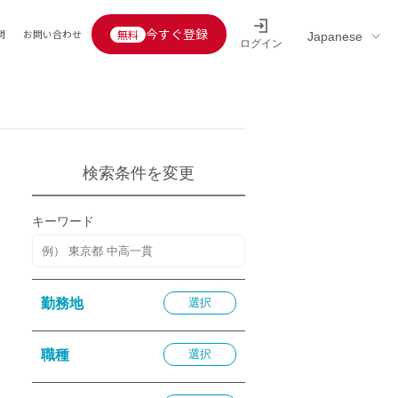
今すぐ登録
問
お問い合わせ
ログイン
Educators’ interview
採用情報一覧
区分
連企業
らの転職者活躍中
定給30万円以上
検索条件を変更
託
用情報
キーワード
定給25万円以上
定給20万円以上
10分以内
勤務地
選択
5分以内
を活かす
職種
選択
活かす
み