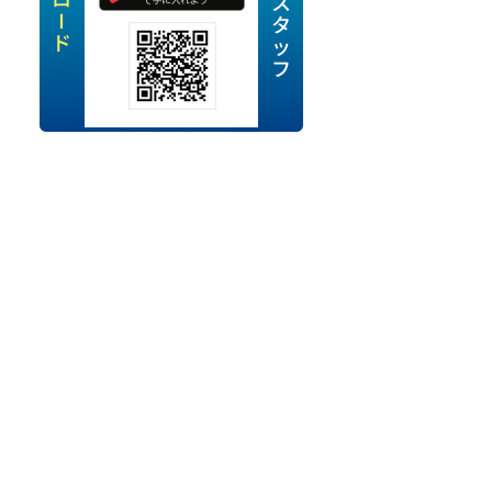
定派遣
OK
卒
ン・Uターン応援
経験を活かせる
ママ活躍中
・シニア活躍中
勤務可
時間以内
ク・副業
み