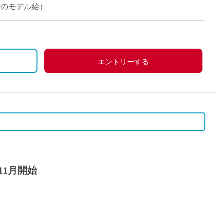
派遣
当時のモデル給）
紹介予
士
未経験
新卒
フ
第二新
エントリーする
Iター
社会人
子育て
ミドル
扶養内
残業少
1日4
11月開始
フ
週1日
週2日
Wワー
夕方の