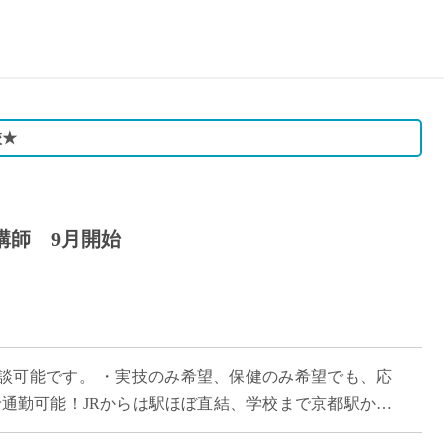
15時
土日祝
初めて
学生O
週6日
校★
週5日
週4日
週3日
講師 9月開始
3学期
1学期
新年度
2学期
即日★
談可能です。 ・実技のみ希望、保健のみ希望でも、応
学校名
で通勤可能！JRからは駅ほぼ直結、学校まで京都駅から
紹介
駅から50分で通勤可能！ ・大阪 […]