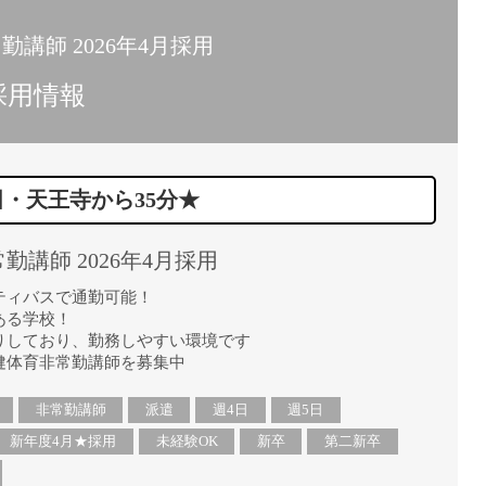
講師 2026年4月採用
採用情報
田・天王寺から35分★
講師 2026年4月採用
ティバスで通勤可能！
ある学校！
りしており、勤務しやすい環境です
健体育非常勤講師を募集中
非常勤講師
派遣
週4日
週5日
新年度4月★採用
未経験OK
新卒
第二新卒