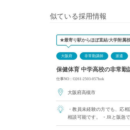
小学校教員
保健体育教員
似ている採用情報
音楽教員
美術教員
ICT支援員
★最寄り駅からほぼ直結/大学附属
実習助手
司書
大阪府
非常勤講師
派遣
カウンセラー
保健体育 中学高校の非常勤
部活動指導員
仕事NO：O261-2503-057hok
学童スタッフ
その他職種
大阪府高槻市
学習支援
チューター
・教員未経験の方でも、応相
個別指導
相談可能です。 ・JRと阪急
ALT/AET
15分、大阪駅から25分、三ノ宮