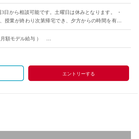
直雇用
週3日から相談可能です。土曜日は休みとなります。 ・
免許不
、授業が終わり次第帰宅でき、夕方からの時間を有効
制があるため、未経験の方でも久しぶりに […]
場合の月額モデル給与 ）
保険付与
エントリーする