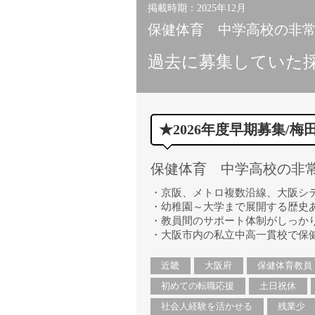
掲載時期：2025年12月
保健体育 中学高校の非常勤
過去に募集していた
★2026年度早期募集/梅
保健体育 中学高校の非常勤
・京阪、メトロ複数沿線、大阪シ
・幼稚園～大学まで展開する歴史
・教員間のサポート体制がしっか
・大阪市内の私立中高一貫校で保
近畿
大阪府
保健体育教員
初めての転職応援
土日祝休
社会人経験を活かせる
残業少