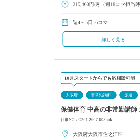
塾・予備校講師
215,460円/月（週18コマ担
オンライン講師
幼稚園教諭・保育
週4～5日16コマ
日本語教師
添削・校正スタッ
詳しく見る
学校支援員
広報・宣伝
一般事務
経理・会計事務
10月スタートからでも応相談可能
総務・人事事務
管理・運営
大阪府
非常勤講師
派遣
営業職
保健体育 中高の非常勤講師 
こども支援スタッ
仕事NO：O261-2607-008hok
大阪府大阪市住之江区