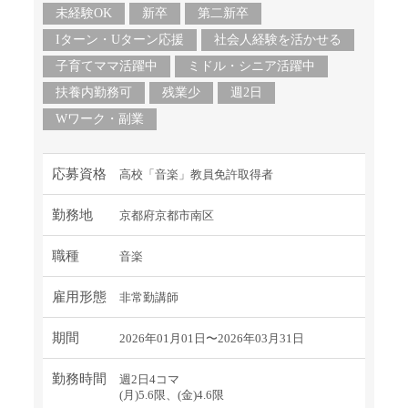
未経験OK
新卒
第二新卒
Iターン・Uターン応援
社会人経験を活かせる
子育てママ活躍中
ミドル・シニア活躍中
扶養内勤務可
残業少
週2日
Wワーク・副業
応募資格
高校「音楽」教員免許取得者
勤務地
京都府京都市南区
職種
音楽
雇用形態
非常勤講師
期間
2026年01月01日〜2026年03月31日
勤務時間
週2日4コマ
(月)5.6限、(金)4.6限