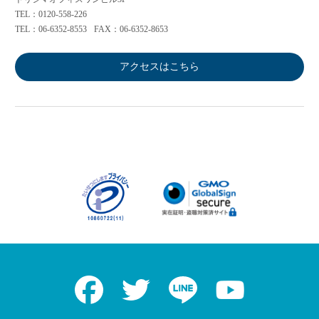
TEL：0120-558-226
TEL：06-6352-8553
FAX：06-6352-8653
アクセスはこちら
Facebook
Twitter
LINE
Youtube