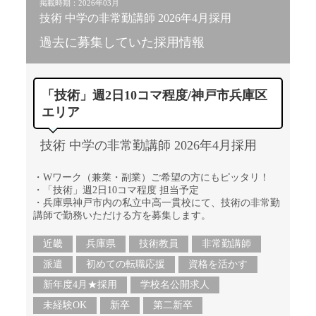
掲載時期：2026年03月
技術 中学の非常勤講師 2026年4月採用
過去に募集していた採用情報
「技術」週2日10コマ程度/神戸市兵庫区
エリア
技術 中学の非常勤講師 2026年4月採用
・Wワーク（兼業・副業）ご希望の方にもピッタリ！
・「技術」週2日10コマ程度 担当予定
・兵庫県神戸市内の私立中高一貫校にて、技術の非常勤
講師で勤務いただける方を募集します。
近畿
兵庫県
技術教員
非常勤講師
派遣
初めての転職応援
資格を活かす
新年度4月★採用
学校名公開求人
未経験OK
新卒
第二新卒