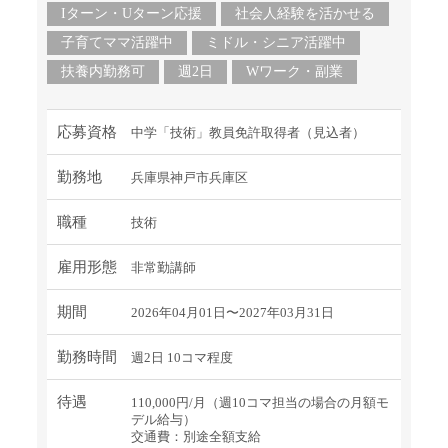
Iターン・Uターン応援
社会人経験を活かせる
子育てママ活躍中
ミドル・シニア活躍中
扶養内勤務可
週2日
Wワーク・副業
応募資格
中学「技術」教員免許取得者（見込者）
勤務地
兵庫県神戸市兵庫区
職種
技術
雇用形態
非常勤講師
期間
2026年04月01日〜2027年03月31日
勤務時間
週2日 10コマ程度
待遇
110,000円/月（週10コマ担当の場合の月額モ
デル給与）
交通費：別途全額支給