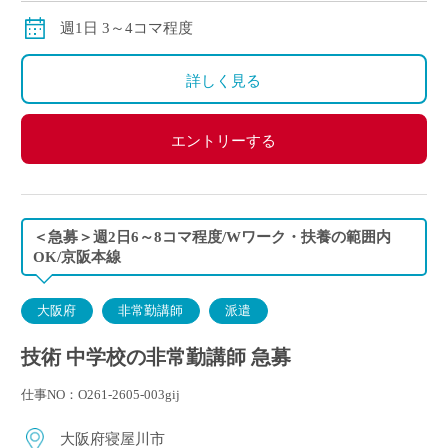
※ただし、月の途中からご勤務開始の場合は、日割計
週1日 3～4コマ程度
算になります
詳しく見る
エントリーする
＜急募＞週2日6～8コマ程度/Wワーク・扶養の範囲内
OK/京阪本線
大阪府
非常勤講師
派遣
技術 中学校の非常勤講師 急募
仕事NO：O261-2605-003gij
大阪府寝屋川市