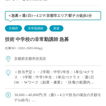
＜急募＞週1日3～4コマ/京都市エリア/駅チカ徒歩2分
京都府
非常勤講師
派遣
技術 中学校の非常勤講師 急募
仕事NO：O261-2605-004gij
京都府京都市伏見区
＜担当予定＞ ・2学期：中学2年生：1単位×4クラ
ス ・3学期：中学1年生：1単位×3クラス ・週1日
OK ・Wワーク（副業・兼業）・扶養の範囲内の
ご希望にもピッタリ！ ・教員デビュー（新卒・第
二新卒）・ブランクのある方 […]
30,600～40,800円/月（週3～4コマ担当の場合の月額モ
デル給与）
交通費：別途全額支給