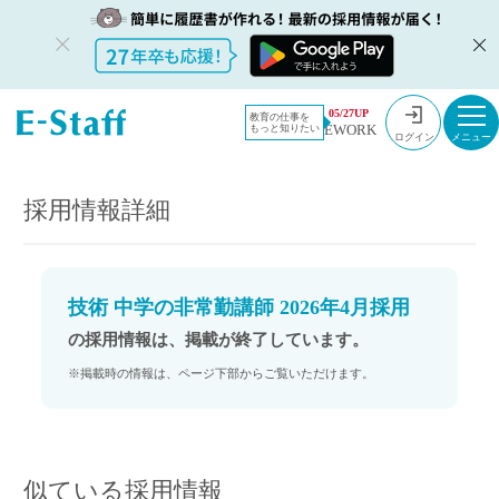
教員採用情
採用情報
05/27UP
教育の仕事を
EWORK
もっと知りたい
報のイー・
技術 中学の非常勤講師 2026年4月採用
ログイン
スタッフ
TOP
採用情報詳細
技術 中学の非常勤講師 2026年4月採用
の採用情報は、掲載が終了しています。
※掲載時の情報は、ページ下部からご覧いただけます。
似ている採用情報