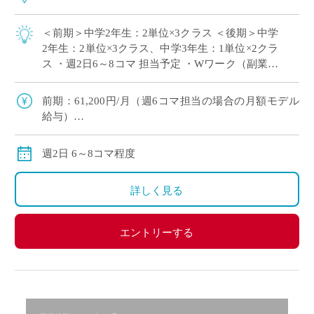
＜前期＞中学2年生：2単位×3クラス ＜後期＞中学
2年生：2単位×3クラス、中学3年生：1単位×2クラ
ス ・週2日6～8コマ 担当予定 ・Wワーク（副業・
兼業）・扶養の範囲内のご希望にもピッタリ！ ・
教員デビュー（新卒・ […]
前期：61,200円/月（週6コマ担当の場合の月額モデル
給与）
後期：81,600円/月（週8コマ担当の場合の月額モデル
給与）
週2日 6～8コマ程度
交通費：別途全額支給
※ただし、月の途中からご勤務開始の場合は、日割計
詳しく見る
算になります
エントリーする