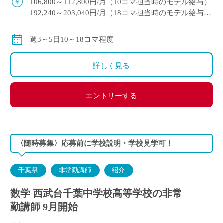
106,800～112,800円/月（10コマ担当時のモデル給与）
192,240～203,040円/月（18コマ担当時のモデル給与）
通勤手当：実費支給（上限：50,000円）
保険等：労災保険
週3～5日10～18コマ程度
詳しく見る
エントリーする
〈随時募集〉応募前に学校説明・学校見学可！
千葉県
非常勤講師
紹介
数学 西武台千葉中学校高等学校の非常
勤講師 9月開始