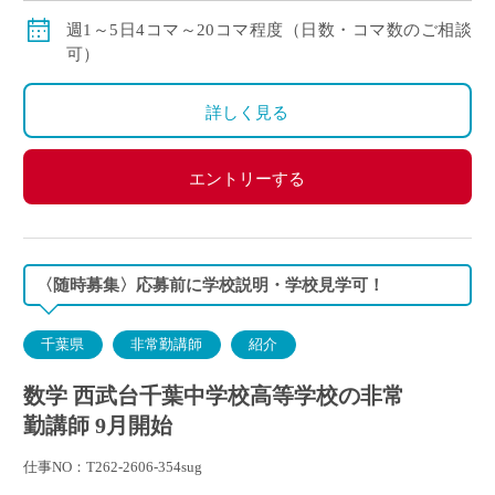
賞与：無し
週1～5日4コマ～20コマ程度（日数・コマ数のご相談
昇給：有り、年1回の査定による
可）
その他保険：労災保険
詳しく見る
エントリーする
〈随時募集〉応募前に学校説明・学校見学可！
千葉県
非常勤講師
紹介
数学 西武台千葉中学校高等学校の非常
勤講師 9月開始
仕事NO：T262-2606-354sug