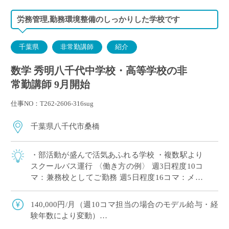
労務管理,勤務環境整備のしっかりした学校です
千葉県
非常勤講師
紹介
数学 秀明八千代中学校・高等学校の非
常勤講師 9月開始
仕事NO：T262-2606-316sug
千葉県八千代市桑橋
・部活動が盛んで活気あふれる学校 ・複数駅より
スクールバス運行 〈働き方の例〉 週3日程度10コ
マ：兼務校としてご勤務 週5日程度16コマ：メイ
ンとしてがっつりご勤務
140,000円/月（週10コマ担当の場合のモデル給与・経
験年数により変動）
交通費：有り