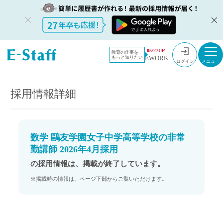
教員採用情
採用情報
05/27UP
教育の仕事を
EWORK
もっと知りたい
報のイー・
数学 鷗友学園女子中学高等学校の非常勤講師 2026年4月採用
ログイン
スタッフ
TOP
採用情報詳細
数学 鷗友学園女子中学高等学校の非常
勤講師 2026年4月採用
の採用情報は、掲載が終了しています。
※掲載時の情報は、ページ下部からご覧いただけます。