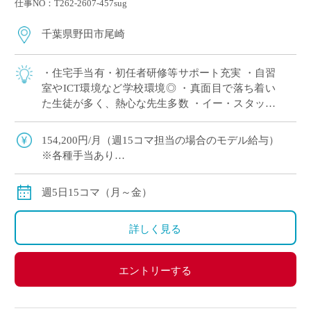
仕事NO：T262-2607-457sug
千葉県野田市尾崎
・住宅手当有・初任者研修等サポート充実 ・自習
室やICT環境など学校環境◎ ・真面目で落ち着い
た生徒が多く、熱心な先生多数 ・イー・スタッフ
からの採用実績も多数ある学校です。 ・学校見学
後に正式応募か否かを判断いただくこ […]
154,200円/月（週15コマ担当の場合のモデル給与）
※各種手当あり
※私学共済加入有
週5日15コマ（月～金）
詳しく見る
エントリーする