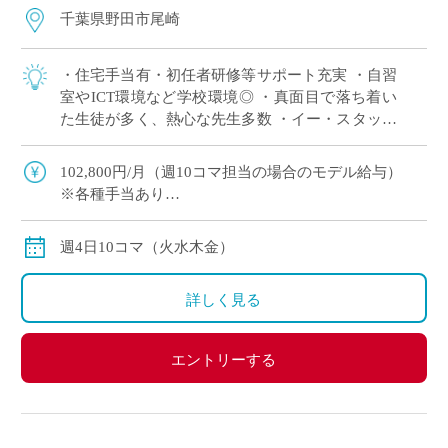
千葉県野田市尾崎
・住宅手当有・初任者研修等サポート充実 ・自習
室やICT環境など学校環境◎ ・真面目で落ち着い
た生徒が多く、熱心な先生多数 ・イー・スタッフ
からの採用実績も多数ある学校です。 ・学校見学
後に正式応募か否かを判断いただくこ […]
102,800円/月（週10コマ担当の場合のモデル給与）
※各種手当あり
※私学共済加入有
週4日10コマ（火水木金）
詳しく見る
エントリーする