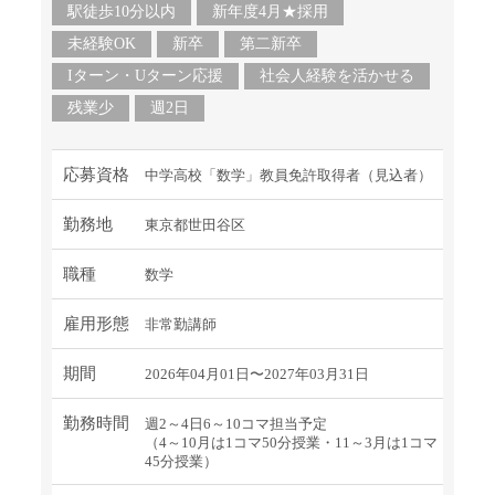
駅徒歩10分以内
新年度4月★採用
未経験OK
新卒
第二新卒
Iターン・Uターン応援
社会人経験を活かせる
残業少
週2日
応募資格
中学高校「数学」教員免許取得者（見込者）
勤務地
東京都世田谷区
職種
数学
雇用形態
非常勤講師
期間
2026年04月01日〜2027年03月31日
勤務時間
週2～4日6～10コマ担当予定
（4～10月は1コマ50分授業・11～3月は1コマ
45分授業）