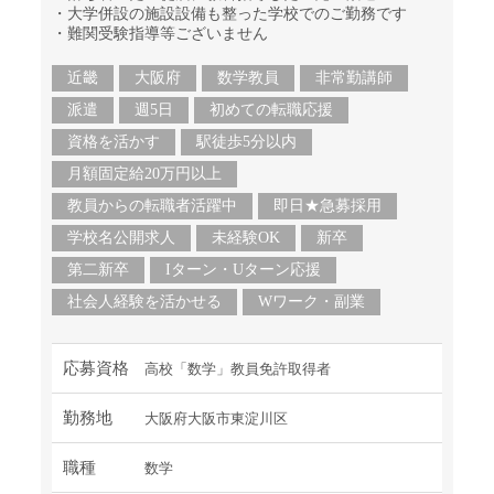
・大学併設の施設設備も整った学校でのご勤務です
・難関受験指導等ございません
近畿
大阪府
数学教員
非常勤講師
派遣
週5日
初めての転職応援
資格を活かす
駅徒歩5分以内
月額固定給20万円以上
教員からの転職者活躍中
即日★急募採用
学校名公開求人
未経験OK
新卒
第二新卒
Iターン・Uターン応援
社会人経験を活かせる
Wワーク・副業
応募資格
高校「数学」教員免許取得者
勤務地
大阪府大阪市東淀川区
職種
数学