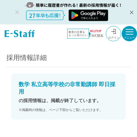
教員採用情
採用情報
05/27UP
教育の仕事を
EWORK
もっと知りたい
報のイー・
数学 私立高等学校の非常勤講師 即日採用
ログイン
スタッフ
TOP
採用情報詳細
数学 私立高等学校の非常勤講師 即日採
用
の採用情報は、掲載が終了しています。
※掲載時の情報は、ページ下部からご覧いただけます。