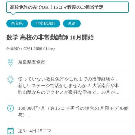
高校免許のみでOK！15コマ程度のご担当予定
奈良県
非常勤講師
派遣
数学 高校の非常勤講師 10月開始
仕事NO：O261-2606-014sug
奈良県五條市
使っていない教員免許やこれまでの指導経験を、
新しいステージで活かしませんか？ 大阪南部や和
歌山県からのアクセスが良好な学校で、10月から
勤務可能な先生を募集しています。 勤務は週15コ
マの担当で、月収約18万円。プライベ […]
180,000円/月（週15コマ担当の場合の月額モデル給
与）
交通費別途全額支給（車通勤の場合、社内規定に基づ
いてお支払い）
週3～4日 15コマ
15コマ以上のご担当の場合、社会保険（健康保険・厚