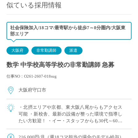
似ている採用情報
社会保険加入/18コマ/最寄駅から徒歩7～8分圏内/大阪東
部エリア
大阪府
非常勤講師
派遣
数学 中学校高等学校の非常勤講師 急募
仕事NO：O261-2607-018sug
大阪府守口市
・北摂エリアや京都、東大阪八尾からもアクセス
可能 ・新校舎、最新の設備が整った環境で指導し
たい方歓迎！ ・イー・スタッフからも30代～60代
と年齢も幅広く活躍中 ・高校免許のみで応募可能
・探求型学習やSDGsへの取り組 […]
216,000円/月（週18コマ担当の場合のモデル給与）