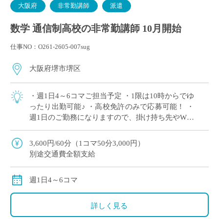
大阪府
非常勤講師
派遣
数学 通信制高校の非常勤講師 10月開始
仕事NO：O261-2605-007sug
大阪府堺市堺区
・週1日4～6コマご担当予定 ・1限は10時からでゆ
ったり出勤可能♪ ・高校免許のみで応募可能！ ・
週1日のご勤務になりますので、掛け持ち先やWワ
ークにぴったりな求人です ・駅から徒歩1分の学
校で、ピカピカな校舎で働きま […]
3,600円/60分（1コマ50分3,000円）
別途交通費全額支給
週1日4～6コマ
詳しく見る