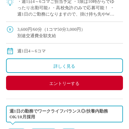
・週1日4～6コマご担当予定 ・1限は10時からでゆ
ったり出勤可能♪ ・高校免許のみで応募可能！ ・
週1日のご勤務になりますので、掛け持ち先やWワ
ークにぴったりな求人です ・駅から徒歩1分の学
校で、ピカピカな校舎で働きま […]
3,600円/60分（1コマ50分3,000円）
別途交通費全額支給
週1日4～6コマ
詳しく見る
エントリーする
週1日の勤務でワークライフバランス◎/扶養内勤務
OK/10月採用