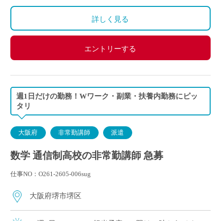
生年金・雇用保険）加入になります。
詳しく見る
エントリーする
週1日だけの勤務！Wワーク・副業・扶養内勤務にピッ
タリ
大阪府
非常勤講師
派遣
数学 通信制高校の非常勤講師 急募
仕事NO：O261-2605-006sug
大阪府堺市堺区