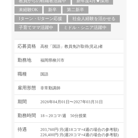
教員からの転職者活躍中
新年度4月★採用
未経験OK
新卒
第二新卒
Iターン・Uターン応援
社会人経験を活かせる
子育てママ活躍中
ミドル・シニア活躍中
応募資格
高校「国語」教員免許取得(見込)者
勤務地
福岡県柳川市
職種
国語
雇用形態
非常勤講師
期間
2026年04月01日〜2027年03月31日
勤務時間
18～20コマ/週 50分授業
待遇
203,760円/月(週18コマ×4週の場合の参考額)
226,400円/月(週20コマ×4週の場合の参考額)