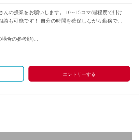
直雇用
んの授業をお願いします。 10～15コマ/週程度で掛け
免許不
の相談も可能です！ 自分の時間を確保しながら勤務でき
定の場合の参考額)
定の場合の参考額)
エントリーする