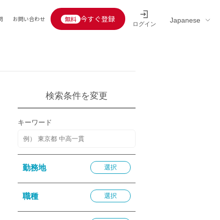
今すぐ登録
問
お問い合わせ
ログイン
Educators’ interview
採用情報一覧
区分
連企業
らの転職者活躍中
定給30万円以上
検索条件を変更
託
用情報
キーワード
定給25万円以上
定給20万円以上
10分以内
勤務地
選択
5分以内
を活かす
職種
選択
活かす
み