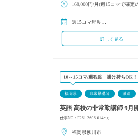
塾・予備校講師
168,000円/月(週15コマで確
オンライン講師
67,200円/月(週6コマで確定
幼稚園教諭・保育
交通費支給(上限45,000円)
週15コマ程度
日本語教師
1コマ50分授業
添削・校正スタッ
詳しく見る
学校支援員
広報・宣伝
一般事務
経理・会計事務
10～15コマ/週程度 掛け持ちOK
総務・人事事務
管理・運営
福岡県
非常勤講師
派遣
営業職
英語 高校の非常勤講師 9月
こども支援スタッ
仕事NO：F261-2606-014eig
福岡県柳川市