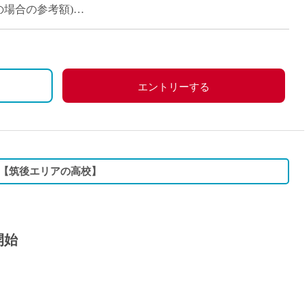
派遣
定の場合の参考額)
紹介予
の場合の参考額)
士
未経験
新卒
フ
第二新
エントリーする
Iター
社会人
子育て
ミドル
！【筑後エリアの高校】
扶養内
残業少
1日4
開始
フ
週1日
週2日
Wワー
夕方の