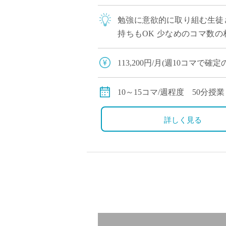
勉強に意欲的に取り組む生徒さ
持ちもOK 少なめのコマ数
ます。 自動車通勤可
113,200円/月(週10コマで確
169,800円/月(週15コマで確
交通費全額支給
10～15コマ/週程度 50分授業
詳しく見る