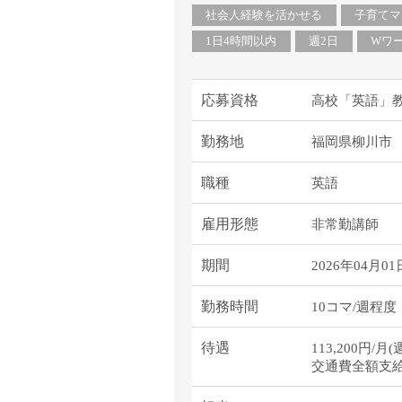
社会人経験を活かせる
子育てマ
1日4時間以内
週2日
Wワ
応募資格
高校「英語」教
勤務地
福岡県柳川市
職種
英語
雇用形態
非常勤講師
期間
2026年04月01
勤務時間
10コマ/週程度
待遇
113,200円
交通費全額支