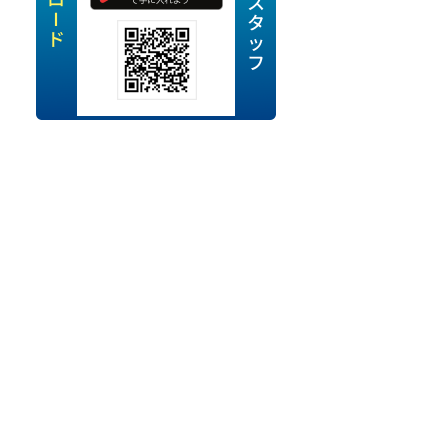
定派遣
OK
卒
ン・Uターン応援
経験を活かせる
ママ活躍中
・シニア活躍中
勤務可
時間以内
ク・副業
み