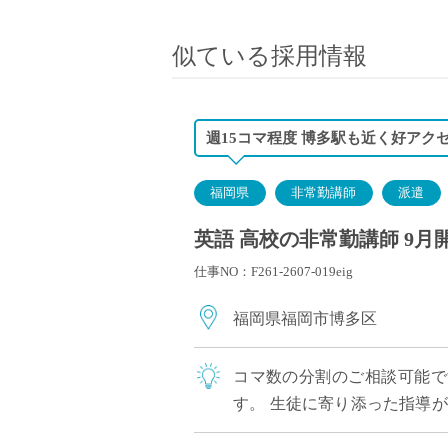
小学校教員
保健体育教員
似ている採用情報
音楽教員
美術教員
ICT支援員
週15コマ程度 博多駅も近く好アク
実習助手
司書
福岡県
非常勤講師
派遣
カウンセラー
英語 高校の非常勤講師 9月
部活動指導員
仕事NO：F261-2607-019eig
学童スタッフ
その他職種
福岡県福岡市博多区
学習支援
チューター
コマ数の分割のご相談可能です
個別指導
す。 生徒に寄り添った指導
ALT/AET
しっかりサポート！ 今年度の