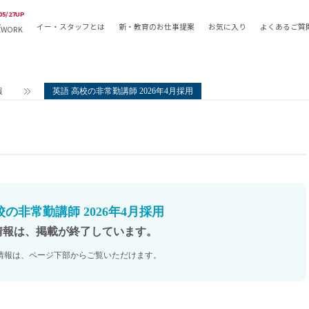
05/27UP
イー・スタッフとは
新・教育のお仕事提案
お気に入り
よくあるご質
EWORK
教員の採用
採用形態
採用
専任教諭
教育関
報
英語 高校の非常勤講師 2026年4月採用
常勤講師
教員か
非常勤講師
月額固
常勤職員
業務委
非常勤職員
自社採
アルバイト・パート
月額固
その他
月額固
校の非常勤講師 2026年4月採用
正社員
駅徒歩
情報は、掲載が終了しています。
契約社員
駅徒歩
情報は、ページ下部からご覧いただけます。
英語力
資格を
AMの