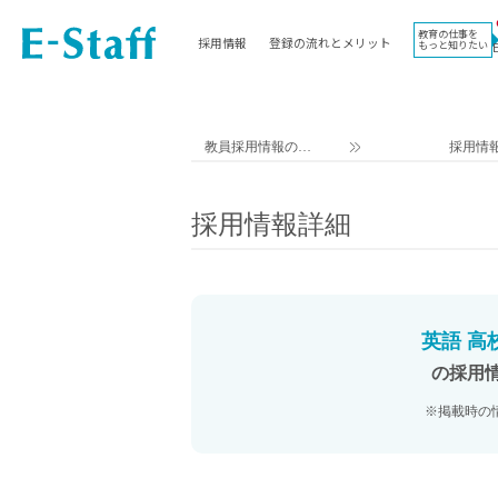
教育の仕事を
採用情報
登録の流れとメリット
もっと知りたい
EWORK TOP
コラム
地域
教科
関東
英語教員
教員採用情報のイ
採用情
東海
社会教員
ー・スタッフ TOP
近畿
理科教員
採用情報詳細
九州
数学教員
北海道
国語教員
沖縄県
その他教科教員
東北
学校事務
英語 高
信越
情報教員
の採用
中国
家庭科教員
※掲載時の
四国
技術教員
北陸
養護教諭
講師（免許不問）