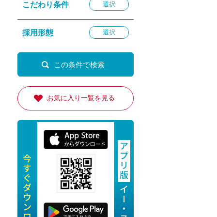
こだわり条件
選択
退勤
休
採用形態
選択
の転職応援
K
お気に入り一覧を見る
★採用
★採用
4月★採用
★採用
急募採用
公開求人