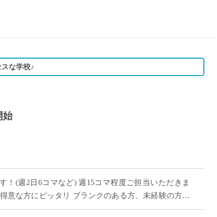
15時
土日祝
初めて
学生O
週6日
セスな学校♪
週5日
週4日
週3日
開始
3学期
1学期
新年度
2学期
即日★
！(週2日6コマなど) 週15コマ程度ご担当いただきま
学校名
が得意な方にピッタリ ブランクのある方、未経験の方も
紹介
スキマ時間でご勤務してみませんか […]