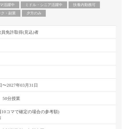
マ活躍中
ミドル・シニア活躍中
扶養内勤務可
ーク・副業
夕方のみ
員免許取得(見込)者
日〜2027年03月31日
 50分授業
/月(週10コマで確定の場合の参考額)
給