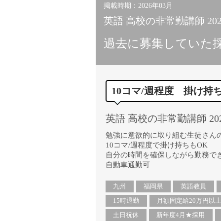
掲載時期：2026年03月
英語 高校の非常勤講師 20
過去に募集していた
10コマ/週程度 掛け持
英語 高校の非常勤講師 20
勉強に意欲的に取り組む生徒さん
10コマ/週程度で掛け持ちもOK
自分の時間を確保しながら勤務で
自動車通勤可
九州
福岡県
英語教員
15時退勤
月額固定給20万円以
土日祝休
新年度4月★採用