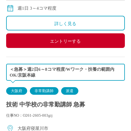
※ただし、月の途中からご勤務開始の場合は、日割計
週1日 3～4コマ程度
算になります
詳しく見る
エントリーする
＜急募＞週2日6～8コマ程度/Wワーク・扶養の範囲内
OK/京阪本線
大阪府
非常勤講師
派遣
技術 中学校の非常勤講師 急募
仕事NO：O261-2605-003gij
大阪府寝屋川市