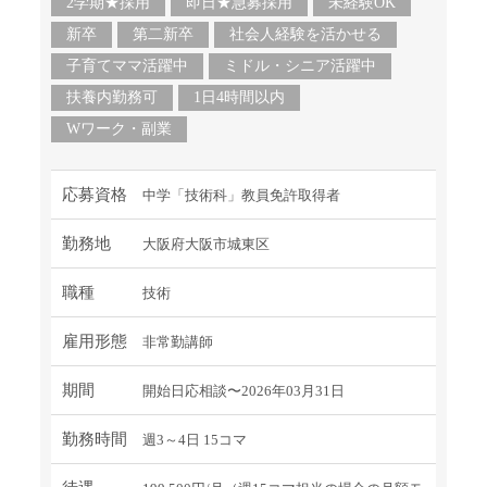
2学期★採用
即日★急募採用
未経験OK
新卒
第二新卒
社会人経験を活かせる
子育てママ活躍中
ミドル・シニア活躍中
扶養内勤務可
1日4時間以内
Wワーク・副業
応募資格
中学「技術科」教員免許取得者
勤務地
大阪府大阪市城東区
職種
技術
雇用形態
非常勤講師
期間
開始日応相談〜2026年03月31日
勤務時間
週3～4日 15コマ