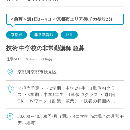
＜急募＞週1日3～4コマ/京都市エリア/駅チカ徒歩2分
京都府
非常勤講師
派遣
技術 中学校の非常勤講師 急募
仕事NO：O261-2605-004gij
京都府京都市伏見区
＜担当予定＞ ・2学期：中学2年生：1単位×4クラ
ス ・3学期：中学1年生：1単位×3クラス ・週1日
OK ・Wワーク（副業・兼業）・扶養の範囲内の
ご希望にもピッタリ！ ・教員デビュー（新卒・第
二新卒）・ブランクのある方 […]
30,600～40,800円/月（週3～4コマ担当の場合の月額モ
デル給与）
交通費：別途全額支給