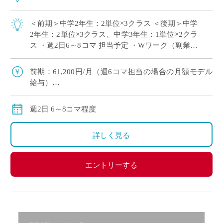
＜前期＞中学2年生：2単位×3クラス ＜後期＞中学
2年生：2単位×3クラス、中学3年生：1単位×2クラ
ス ・週2日6～8コマ 担当予定 ・Wワーク（副業・
兼業）・扶養の範囲内のご希望にもピッタリ！ ・
教員デビュー（新卒・ […]
前期：61,200円/月（週6コマ担当の場合の月額モデル
給与）
後期：81,600円/月（週8コマ担当の場合の月額モデル
給与）
週2日 6～8コマ程度
交通費：別途全額支給
※ただし、月の途中からご勤務開始の場合は、日割計
詳しく見る
算になります
エントリーする