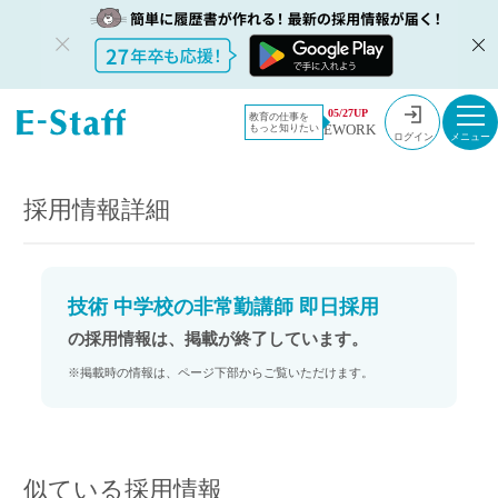
教員採用情
採用情報
05/27UP
教育の仕事を
EWORK
もっと知りたい
報のイー・
技術 中学校の非常勤講師 即日採用
ログイン
スタッフ
TOP
採用情報詳細
技術 中学校の非常勤講師 即日採用
の採用情報は、掲載が終了しています。
※掲載時の情報は、ページ下部からご覧いただけます。
似ている採用情報