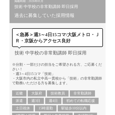
掲載時期：2026年01月
技術 中学校の非常勤講師 即日採用
過去に募集していた採用情報
＜急募＞週3～4日15コマ/大阪メトロ・Ｊ
Ｒ・京阪からアクセス良好
技術 中学校の非常勤講師 即日採用
※分割・一部だけの担当をご希望される方、ご応募くだ
さい！
・週3～4日15コマ「技術」
・大阪市内の私立中高一貫校から「技術」の非常勤講師
で勤務いただける方を募集します。
近畿
大阪府
技術教員
非常勤講師
派遣
週3日
週4日
初めての転職応援
土日祝休
15時退勤
駅徒歩10分以内