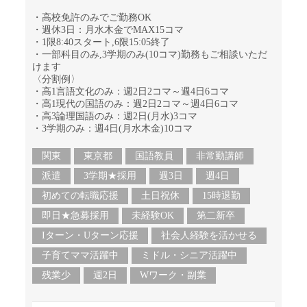
・高校免許のみでご勤務OK
・週休3日：月水木金でMAX15コマ
・1限8:40スタート,6限15:05終了
・一部科目のみ,3学期のみ(10コマ)勤務もご相談いただ
けます
〈分割例〉
・高1言語文化のみ：週2日2コマ～週4日6コマ
・高1現代の国語のみ：週2日2コマ～週4日6コマ
・高3論理国語のみ：週2日(月水)3コマ
・3学期のみ：週4日(月水木金)10コマ
関東
東京都
国語教員
非常勤講師
派遣
3学期★採用
週3日
週4日
初めての転職応援
土日祝休
15時退勤
即日★急募採用
未経験OK
第二新卒
Iターン・Uターン応援
社会人経験を活かせる
子育てママ活躍中
ミドル・シニア活躍中
残業少
週2日
Wワーク・副業