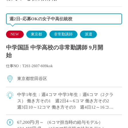
週2日~応募OKの女子中高伝統校
NEW
東京都
非常勤講師
派遣
中学国語 中学高校の非常勤講師 9月開
始
仕事NO：T261-2607-609kok
東京都世田谷区
中学1年生：週4コマ 中学3年生：週6コマ（2クラ
ス） 働き方その1 週2日4～6コマ 働き方その2
週3日10～12コマ 働き方その3 週4日12～16コマ
時間割は組直しを前提としておりますので、働き
方のご希望をお伝 […]
67,200円/月～ （6コマ担当時の給与モデル）