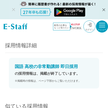
教員採用情
採用情報
05/27UP
教育の仕事を
EWORK
もっと知りたい
報のイー・
国語 高校の非常勤講師 即日採用
ログイン
スタッフ
TOP
採用情報詳細
国語 高校の非常勤講師 即日採用
の採用情報は、掲載が終了しています。
※掲載時の情報は、ページ下部からご覧いただけます。
似ている採用情報