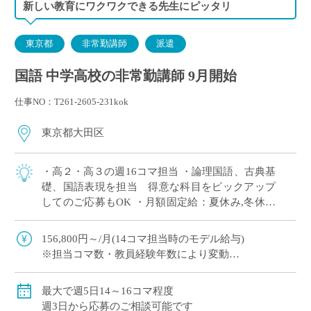
新しい教育にワクワクできる先生にピッタリ
東京都
非常勤講師
派遣
国語 中学高校の非常勤講師 9月開始
仕事NO：T261-2605-231kok
東京都大田区
・高２・高３の週16コマ担当 ・論理国語、古典基
礎、国語表現を担当 得意な科目をピックアップ
してのご応募もOK ・月額固定給：夏休み,冬休み
期間も同額の給与で安心◎ ・1コマ45分授業,週3
日は7限授業あり(15:55終 […]
156,800円～/月(14コマ担当時のモデル給与)
※担当コマ数・教員経験年数により変動
交通費別途全額支給
最大で週5日14～16コマ程度
週3日から応募のご相談可能です