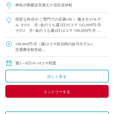
神奈川県横浜市保土ケ谷区岩井町
得意な科目やご専門での応募OK！ 働き方のモデ
ル その1 月~金のうち週3日10コマ 142,000円/月
その2 月~金のうち週4日14コマ 198,800円/月 共
学高校単独校、女子バレーボール部や野球部・陸
上部など […]
198,800円/月（週14コマ担当時の給与モデル）
交通費全額支給
労災保険加入
週3～4日10~14コマ程度
詳しく見る
エントリーする