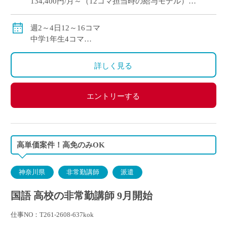
134,400円/月～（12コマ担当時の給与モデル）
交通費別途支給
週2～4日12～16コマ
中学1年生4コマ
中学3年生6コマ（2クラス）
詳しく見る
エントリーする
高単価案件！高免のみOK
神奈川県
非常勤講師
派遣
国語 高校の非常勤講師 9月開始
仕事NO：T261-2608-637kok