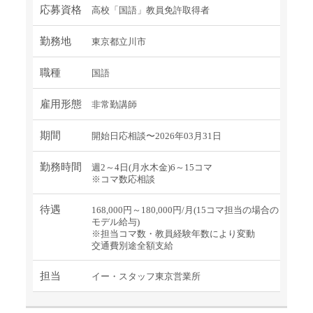
応募資格
高校「国語」教員免許取得者
勤務地
東京都立川市
職種
国語
雇用形態
非常勤講師
期間
開始日応相談〜2026年03月31日
勤務時間
週2～4日(月水木金)6～15コマ
※コマ数応相談
待遇
168,000円～180,000円/月(15コマ担当の場合の
モデル給与)
※担当コマ数・教員経験年数により変動
交通費別途全額支給
担当
イー・スタッフ東京営業所