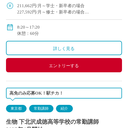
211,662円/月～学士・新卒者の場合
227,592円/月～修士・新卒者の場合
●通勤手当：実費支給（上限：50,000円）
8:20～17:20
●その他手当：扶養手当・職務手当・役職手当
休憩：60分
●賞与：学院規定による
●昇給：学院規定による
詳しく見る
●保険等：私学共済、労災保険、雇用保険
エントリーする
高免のみ応募OK！駅チカ！
東京都
常勤講師
紹介
生物 下北沢成徳高等学校の常勤講師