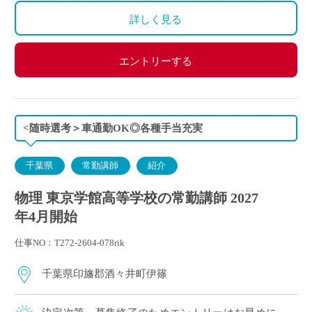
420万円（新卒・学部卒）、428万円（新卒・院卒）
詳しく見る
450万円（30歳・学部卒）、630万円（40歳・学部卒）
エントリーする
<随時選考＞車通勤OK◎各種手当充実
千葉県
常勤講師
紹介
物理 東京学館高等学校の常勤講師 2027
年4月開始
仕事NO：T272-2604-078rik
千葉県印旛郡酒々井町伊篠