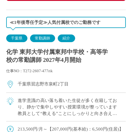
≪1年後専任予定≫人気付属校でのご勤務です
千葉県
常勤講師
紹介
化学 東邦大学付属東邦中学校・高等学
校の常勤講師 2027年4月開始
仕事NO：T272-2607-477rik
千葉県習志野市泉町2丁目
進学意識の高い落ち着いた生徒が多く在籍してお
り、静かで集中しやすい授業環境が整っています
教員として“教える”ことにしっかりと向き合える
職場です こんな方が勤務しています ・出産後、
育児をしながら教壇復帰された先生 ・副 […]
213,500円/月～【207,000円(基本給)：6,500円(住居)】