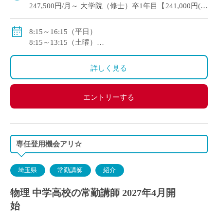
247,500円/月～ 大学院（修士）卒1年目【241,000円(基
本),6,500 円(住居)】
賞与：あり（年2回・年間計5.78ヶ月分）
8:15～16:15（平日）
8:15～13:15（土曜）
<モデル月収>
※1年変形労働時間制を採用
246,100円/月～：大学卒2年目
詳しく見る
267,800円/月～：大学院（修士）卒2年目
エントリーする
専任登用機会アリ☆
埼玉県
常勤講師
紹介
物理 中学高校の常勤講師 2027年4月開
始