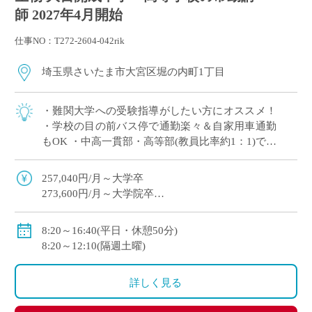
師 2027年4月開始
仕事NO：T272-2604-042rik
埼玉県さいたま市大宮区堀の内町1丁目
・難関大学への受験指導がしたい方にオススメ！
・学校の目の前バス停で通勤楽々＆自家用車通勤
もOK ・中高一貫部・高等部(教員比率約1：1)でス
キルに合った教育が可能 ・生徒一人ひとりを大切
にした指導を展開
257,040円/月～大学卒
273,600円/月～大学院卒
※教員経験年数等により変動
・各種手当：住宅・講習・入試手当等
8:20～16:40(平日・休憩50分)
・賞与
8:20～12:10(隔週土曜)
初年度：3.69カ月(6月：0.69カ月、12月：3カ月)
2年目以降：5.3カ月(6月：2.3カ月、12月：3.0カ月 )※
詳しく見る
昨年度実績
・昇給あり