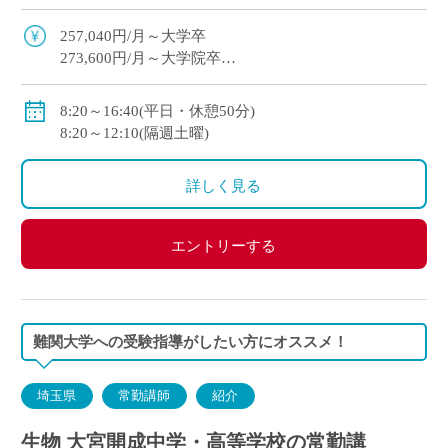
キルに合った教育が可能 ・生徒一人ひとりを大切
にした指導を展開
257,040円/月～大学卒
273,600円/月～大学院卒
※教員経験年数等により変動
・各種手当：住宅・講習・入試手当等
8:20～16:40(平日・休憩50分)
・賞与
8:20～12:10(隔週土曜)
初年度：3.69カ月(6月：0.69カ月、12月：3カ月)
2年目以降：5.3カ月(6月：2.3カ月、12月：3.0カ月 )※
詳しく見る
昨年度実績
・昇給あり
・私学共済加入
エントリーする
・交通費別途支給
難関大学への受験指導がしたい方にオススメ！
埼玉県
常勤講師
紹介
生物 大宮開成中学・高等学校の常勤講