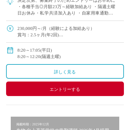
決定次第、募集終了のためエントリーはお早めに
・各種手当◎月額23万～経験加給あり ・隔週土曜
日お休み・私学共済加入あり ・自家用車通勤OK
落ち着いた学習環境の中で、生徒一人ひとりの理
解を丁寧に支える常勤講師を募集 I […]
230,000円～/月（経験による加給あり）
賞与：2.5ヶ月(年2回)
副担任手当：2,000円
部活手当：2,000円～16,000円
8:20～17:05(平日)
住宅手当：（賃貸契約の場合）上限26,000円
8:20～12:20(隔週土曜)
昇給：年1回5,000円
詳しく見る
エントリーする
掲載時期：2025年12月