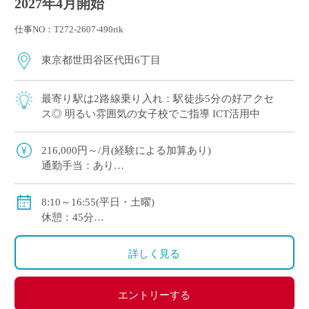
2027年4月開始
仕事NO：T272-2607-490rik
東京都世田谷区代田6丁目
最寄り駅は2路線乗り入れ：駅徒歩5分の好アクセ
ス◎ 明るい雰囲気の女子校でご指導 ICT活用中
216,000円～/月(経験による加算あり)
通勤手当：あり
賞与：年2回(年間計3ヶ月分)
私学共済加入
8:10～16:55(平日・土曜)
休憩：45分
休日：月～土より研究日1日、日曜日、祝祭日
詳しく見る
エントリーする