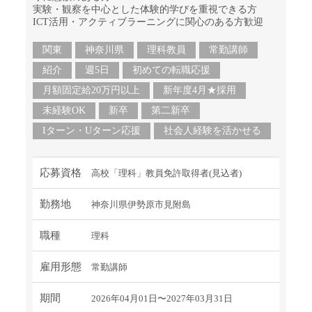
実験・観察を中心とした体験的学びを重視できる方
ICT活用・アクティブラーニングに関心のある方歓迎
関東
神奈川県
理科教員
常勤講師
紹介
週5日
初めての転職応援
月額固定給20万円以上
新年度4月★採用
未経験OK
新卒
第二新卒
Iターン・Uターン応援
社会人経験を活かせる
応募資格
高校「理科」教員免許取得者(見込者)
勤務地
神奈川県伊勢原市見附島
職種
理科
雇用形態
常勤講師
期間
2026年04月01日〜2027年03月31日