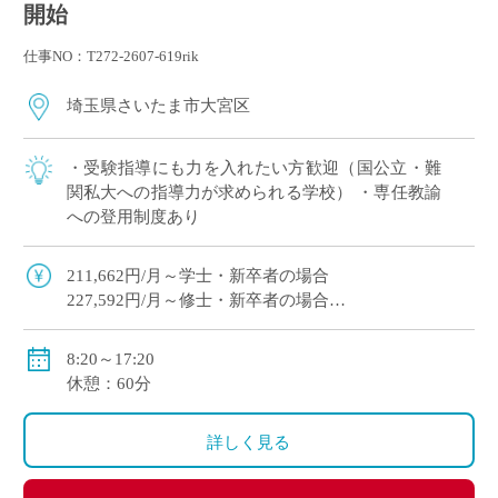
開始
仕事NO：T272-2607-619rik
埼玉県さいたま市大宮区
・受験指導にも力を入れたい方歓迎（国公立・難
関私大への指導力が求められる学校） ・専任教諭
への登用制度あり
211,662円/月～学士・新卒者の場合
227,592円/月～修士・新卒者の場合
●通勤手当：実費支給（上限：50,000円）
8:20～17:20
●その他手当：扶養手当・職務手当・役職手当
休憩：60分
●賞与：学院規定による
●昇給：学院規定による
詳しく見る
●保険等：私学共済、労災保険、雇用保険