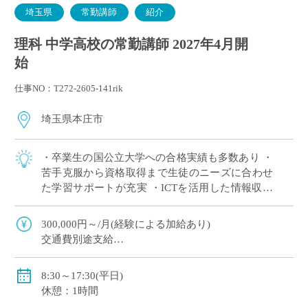
埼玉県
常勤講師
紹介
理科 中学高校の常勤講師 2027年4月開
始
仕事NO：T272-2605-141rik
埼玉県本庄市
・卒業生の国公立大学への合格実績も多数あり ・
苦手克服から資格取得まで生徒のニーズに合わせ
た学習サポートが充実 ・ICTを活用した情報収集
や分析、発表などを積極的に導入
300,000円～/月(経験による加給あり)
交通費別途支給
賞与年間2回
社会保険、労働保険、雇用保険
8:30～17:30(平日)
休憩：1時間
〈モデル年収〉