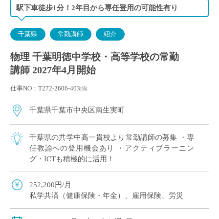
駅下車徒歩1分！2年目から専任登用の可能性有り
千葉県
常勤講師
紹介
物理 千葉明徳中学校・高等学校の常勤
講師 2027年4月開始
仕事NO：T272-2606-403rik
千葉県千葉市中央区南生実町
千葉県の共学中高一貫校より常勤講師の募集 ・専
任教諭への登用機会あり ・アクティブラーニン
グ・ICTも積極的に活用！
252,200円/月
私学共済（健康保険・年金）、雇用保険、労災