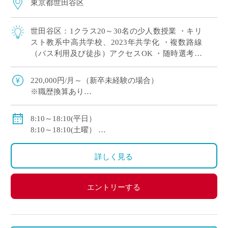
東京都世田谷区
世田谷区：1クラス20～30名の少人数授業 ・キリ
スト教系中高共学校、2023年共学化 ・複数路線
（バス利用及び徒歩）アクセスOK ・随時選考で
自分のスケジュールに合わせて選考
220,000円/月～（新卒未経験の場合）
※職歴換算あり
※各種手当あり
私学共済加入
8:10～18:10(平日）
8:10～18:10(土曜）
休日:日曜・祝祭日・月曜から土曜の内1日
詳しく見る
エントリーする