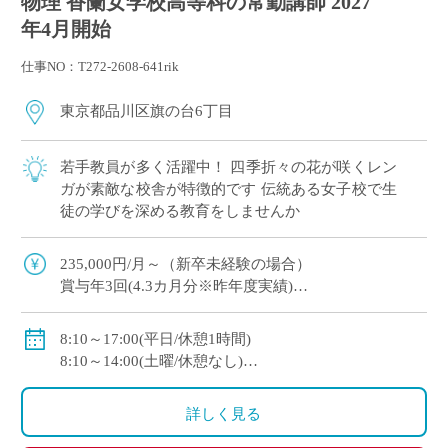
物理 香蘭女学校高等科の常勤講師 2027
年4月開始
仕事NO：T272-2608-641rik
東京都品川区旗の台6丁目
若手教員が多く活躍中！ 四季折々の花が咲くレン
ガが素敵な校舎が特徴的です 伝統ある女子校で生
徒の学びを深める教育をしませんか
235,000円/月～（新卒未経験の場合）
賞与年3回(4.3カ月分※昨年度実績)
社会保険完備（私学共済加入）
8:10～17:00(平日/休憩1時間)
大学新卒者の場合 年収4,600,000円程度
8:10～14:00(土曜/休憩なし)
大学院卒者の場合 年収5,000,000円程度
休日：火・木・金曜日から１日のフリーデイ、日曜
日、祝祭日、および学校の定める休日
詳しく見る