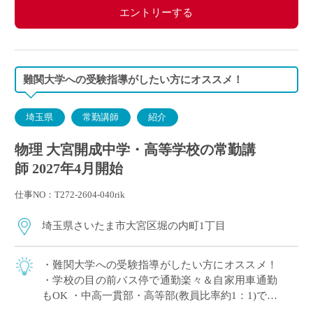
・私学共済加入
エントリーする
・交通費別途支給
難関大学への受験指導がしたい方にオススメ！
埼玉県
常勤講師
紹介
物理 大宮開成中学・高等学校の常勤講
師 2027年4月開始
仕事NO：T272-2604-040rik
埼玉県さいたま市大宮区堀の内町1丁目
・難関大学への受験指導がしたい方にオススメ！
・学校の目の前バス停で通勤楽々＆自家用車通勤
もOK ・中高一貫部・高等部(教員比率約1：1)でス
キルに合った教育が可能 ・生徒一人ひとりを大切