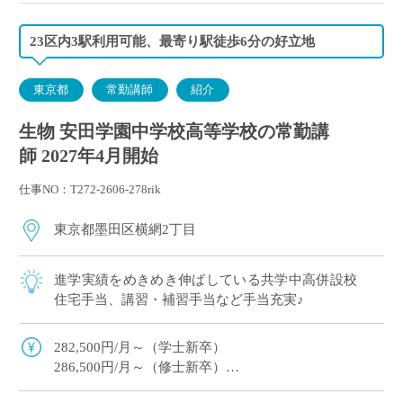
23区内3駅利用可能、最寄り駅徒歩6分の好立地
東京都
常勤講師
紹介
生物 安田学園中学校高等学校の常勤講
師 2027年4月開始
仕事NO：T272-2606-278rik
東京都墨田区横網2丁目
進学実績をめきめき伸ばしている共学中高併設校
住宅手当、講習・補習手当など手当充実♪
282,500円/月～（学士新卒）
286,500円/月～（修士新卒）
住宅手当・超過手当・講習補習手当有