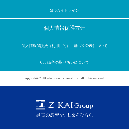
SNSガイドライン
個人情報保護方針
個人情報保護法（利用目的）に基づく公表について
Cookie等の取り扱いについて
アプリに切り替えてみませんか
copyright©2018 educational network inc. all rights reserved.
会員登録なしですぐ使える！
アプリ限定のコラムを配信中！
Web版で続行
アプリに切り替え