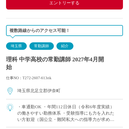
エントリーする
複数路線からのアクセス可能！
埼玉県
常勤講師
紹介
理科 中学高校の常勤講師 2027年4月開
始
仕事NO：T272-2607-613rik
埼玉県北足立郡伊奈町
・車通勤OK ・年間112日休⽇（令和6年度実績）
の働きやすい勤務体系 ・受験指導にも力を入れた
い方歓迎（国公立・難関私大への指導力が求めら
れる学校） ・専任教諭への登用制度あり