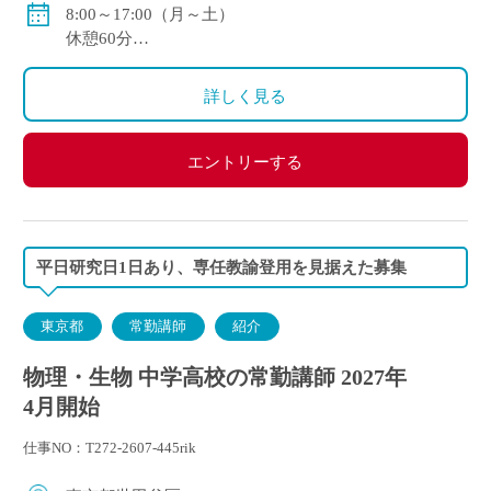
賞与年2回（実績/年間5.2ヶ月+100,000円※新規採用者/
8:00～17:00（月～土）
年間3.53ヶ月）
休憩60分
週休2日
変形労働時間制
詳しく見る
エントリーする
平日研究日1日あり、専任教諭登用を見据えた募集
東京都
常勤講師
紹介
物理・生物 中学高校の常勤講師 2027年
4月開始
仕事NO：T272-2607-445rik