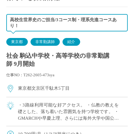
高校生世界史のご担当/3コース制・理系先進コースあ
り！
東京都
非常勤講師
紹介
社会 駒込中学校・高等学校の非常勤講
師 9月開始
仕事NO：T262-2605-473sya
東京都文京区千駄木5丁目
・3路線利用可能な好アクセス。 ・仏教の教えを
礎とした、落ち着いた雰囲気を持つ学校です。 ・
GMARCHや早慶上理、さらには海外大学や国公立
大学への進学実績も向上しています。 ・ICTを積
極的に使用している学校です。 ・ […]