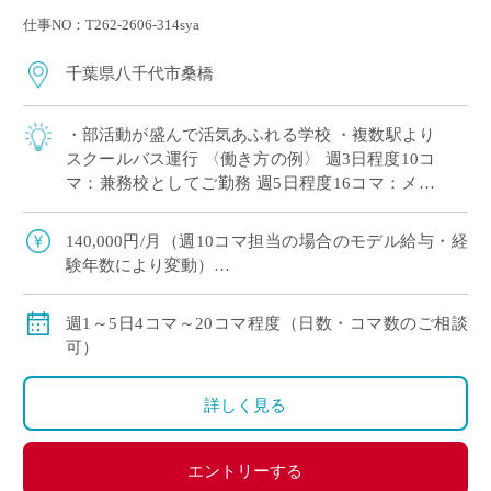
仕事NO：T262-2606-314sya
千葉県八千代市桑橋
・部活動が盛んで活気あふれる学校 ・複数駅より
スクールバス運行 〈働き方の例〉 週3日程度10コ
マ：兼務校としてご勤務 週5日程度16コマ：メイ
ンとしてがっつりご勤務
140,000円/月（週10コマ担当の場合のモデル給与・経
験年数により変動）
交通費：有り
賞与：無し
週1～5日4コマ～20コマ程度（日数・コマ数のご相談
昇給：有り、年1回の査定による
可）
その他保険：労災保険
詳しく見る
エントリーする