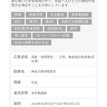
落ち着いた学習環境の中で、生徒一人ひとりの感性や表
現力を伸ばすことを大切にしています。
関東
神奈川県
社会教員
非常勤講師
紹介
週3日
週4日
初めての転職応援
新年度4月★採用
未経験OK
新卒
第二新卒
Iターン・Uターン応援
社会人経験を活かせる
応募資格
高校「地理歴史」「公民」教員免許取得者(見
込者)
勤務地
神奈川県伊勢原市
職種
社会
雇用形態
非常勤講師
期間
2026年04月01日〜2027年03月31日