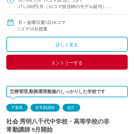
10,700円/月（1コマ担当につき）
171,200円/月（16コマ担当時のモデル給与）
交通費別途全額支給
月～金曜日週5日16コマ
賞与：12月に1.8ヶ月分を支給（9月勤務開始に基づく
1コマ50分授業
規定減額後）
詳しく見る
エントリーする
労務管理,勤務環境整備のしっかりした学校です
千葉県
非常勤講師
紹介
社会 秀明八千代中学校・高等学校の非
常勤講師 9月開始