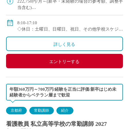
222,750円/月～(新卒・未経験の場合の参考額、調整手
当含む)
※モデル給：教員経験5年の場合274,780円/月、10年の
場合337,700円/月
8:10-17:10
◇賞与：有(約3.5ヶ月分 ※初年度のみ1.5ヶ月分)
◇休日：土曜日、日曜日、祝日、その他学校スケジュ
◇手当：家族手当、担任手当、部活手当など
ールによる
◇保険：私学共済、雇用保険、労災保険
※昨年度実績：年間休日120日
詳しく見る
エントリーする
年額360万円～700万円/経験を正当に評価/新卒はじめ未
経験者からベテラン層まで歓迎
京都府
常勤講師
紹介
看護教員 私立高等学校の常勤講師 2027