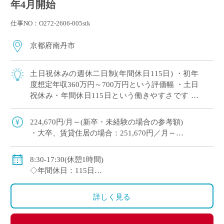
年4月開始
仕事NO：O272-2606-005stk
京都府南丹市
土日祝休みの週休二日制(年間休日115日) ・初年
度想定年収360万円～700万円という評価幅 ・土日
祝休み・年間休日115日という働きやすさです ・
契約更新時に専任登用の可能性有 これまでの指導
経験を正当に評価し、安定 […]
224,670円/月～(新卒・未経験の場合の参考額)
・大卒、賃貸住居の場合：251,670円／月～
◇初年度想定年収：3,600,000円～7,000,000円
◇手当：各種手当有
8:30-17:30(休憩1時間)
◇賞与：有(年4.1月分)
◇年間休日：115日
◇保険：私学共済、雇用保険、労災保険
・土日祝休みの週休二日制
・その他、学校スケジュールによる
詳しく見る