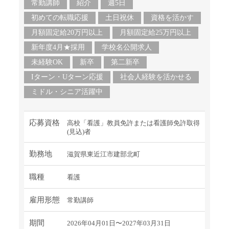
常勤講師
紹介
週5日
初めての転職応援
土日祝休
資格を活かす
月額固定給20万円以上
月額固定給25万円以上
新年度4月★採用
学校名公開求人
未経験OK
新卒
第二新卒
Iターン・Uターン応援
社会人経験を活かせる
ミドル・シニア活躍中
応募資格
高校「看護」教員免許または看護師免許取得
(見込)者
勤務地
滋賀県東近江市建部北町
職種
看護
雇用形態
常勤講師
期間
2026年04月01日〜2027年03月31日