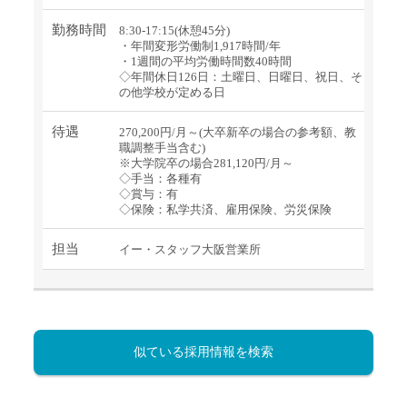
勤務時間
8:30-17:15(休憩45分)
・年間変形労働制1,917時間/年
・1週間の平均労働時間数40時間
◇年間休日126日：土曜日、日曜日、祝日、そ
の他学校が定める日
待遇
270,200円/月～(大卒新卒の場合の参考額、教
職調整手当含む)
※大学院卒の場合281,120円/月～
◇手当：各種有
◇賞与：有
◇保険：私学共済、雇用保険、労災保険
担当
イー・スタッフ大阪営業所
似ている採用情報を検索