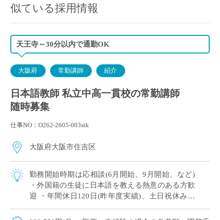
似ている採用情報
天王寺～30分以内で通勤OK
大阪府
常勤講師
紹介
日本語教師 私立中高一貫校の常勤講師
随時募集
仕事NO：O262-2605-003stk
大阪府大阪市住吉区
勤務開始時期は応相談(6月開始、9月開始、など)
・外国籍の生徒に日本語を教える熱意のある方歓
迎 ・年間休日120日(昨年度実績)、土日祝休みの
週休二日制 ・インターナショナルスクール ・国
際教育、グローバル教育に注力し […]