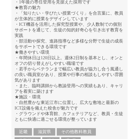
・1年後の専任登用を見据えた採用です
★教育の魅力
・「知りたい・学びたい授業づくり」を合言葉に、教員
が主体的に授業をデザインしています
・ICT機器を活用した探究型授業や、少人数制での個別
サポートを通じて、生徒の知的好奇心を引き出す教育を
実践
・部活動や探究、進路指導など多様な分野で生徒の成長
をサポートできる環境です
★働きやすい環境
・年間休日は120日以上。週休2日制を基本とし、オンと
オフの切り替えがしやすい職場です
・若手からベテランまで幅広い教員が協力し合う風通し
の良い職員室があり、授業や行事の相談もしやすい雰囲
気があります
・また、臨時講師から教諭登用への実績もあり、キャリ
アを着実に築けます
★施設・環境
・自然豊かな東近江市に位置し、広大な敷地と最新の
ICT設備を備えた校舎が魅力です
・グラウンドや体育館、カフェテリアなど、教員・生徒
ともに快適に過ごせる環境が整っています
近畿
滋賀県
その他教科教員