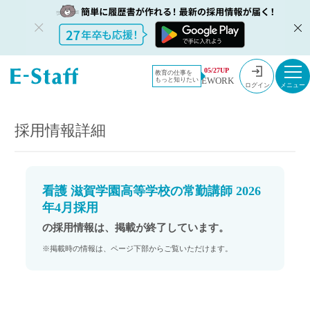
教員採用情
採用情報
05/27UP
教育の仕事を
EWORK
もっと知りたい
報のイー・
看護 滋賀学園高等学校の常勤講師 2026年4月採用
ログイン
スタッフ
TOP
採用情報詳細
看護 滋賀学園高等学校の常勤講師 2026
年4月採用
の採用情報は、掲載が終了しています。
※掲載時の情報は、ページ下部からご覧いただけます。