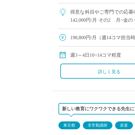
得意な科目やご専門での応募O
142,000円/月 その2 月~金
レーボール部や野球部・陸上部な
198,800円/月（週14コマ担
交通費全額支給
労災保険加入
週3～4日10~14コマ程度
詳しく見る
新しい教育にワクワクできる先生に
東京都
非常勤講師
派遣