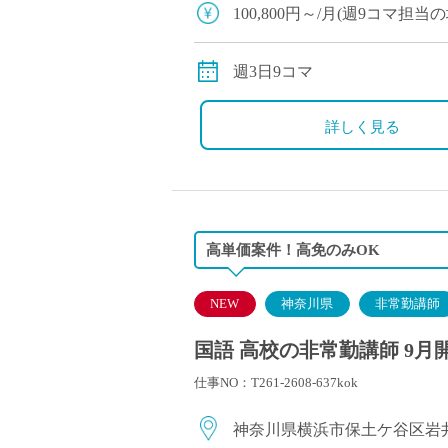
塾・予備校講師
100,800円～/月(週9コマ担
オンライン講師
・交通費全額支給
幼稚園教諭・保育
・12月、3月も、年度末まで
週3日9コマ
日本語教師
添削・校正スタッ
詳しく見る
学校支援員
広報・宣伝
一般事務
経理・会計事務
高単価案件！高免のみOK
総務・人事事務
管理・運営
NEW
神奈川県
非常勤講師
営業職
国語 高校の非常勤講師 9月
こども支援スタッ
仕事NO：T261-2608-637kok
神奈川県横浜市保土ケ谷区岩