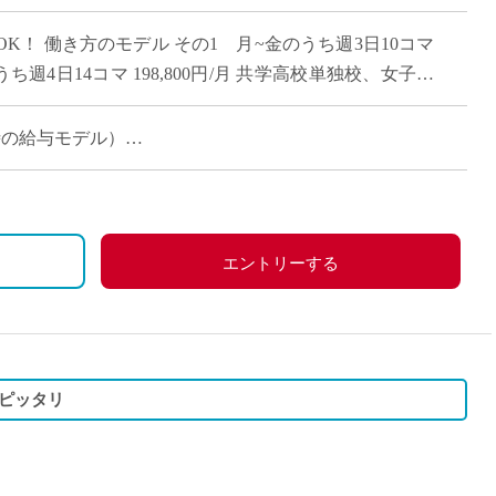
直雇用
K！ 働き方のモデル その1 月~金のうち週3日10コマ
免許不
のうち週4日14コマ 198,800円/月 共学高校単独校、女子バ
ど […]
当時の給与モデル）
エントリーする
ピッタリ