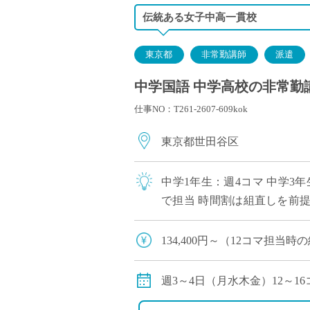
伝統ある女子中高一貫校
東京都
非常勤講師
派遣
中学国語 中学高校の非常勤講
仕事NO：T261-2607-609kok
東京都世田谷区
中学1年生：週4コマ 中学3年
で担当 時間割は組直しを前
い。
134,400円～（12コマ担当
179,200円～（16コマ担当
交通費別途支給
週3～4日（月水木金）12～1
中学1年生4コマ