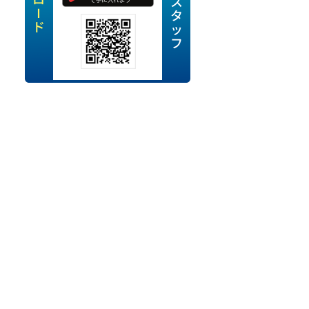
定派遣
OK
卒
ン・Uターン応援
経験を活かせる
ママ活躍中
・シニア活躍中
勤務可
時間以内
ク・副業
み