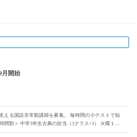
15時
土日祝
初めて
学生O
週6日
週5日
週4日
週3日
9月開始
3学期
1学期
新年度
2学期
即日★
支える国語非常勤講師を募集。 毎時間の小テストで知
学校名
時間割＞ 中学3年生古典の担当（3クラス×3） 火曜１，
紹介
，２，３ ＜一日のスケジュール […]