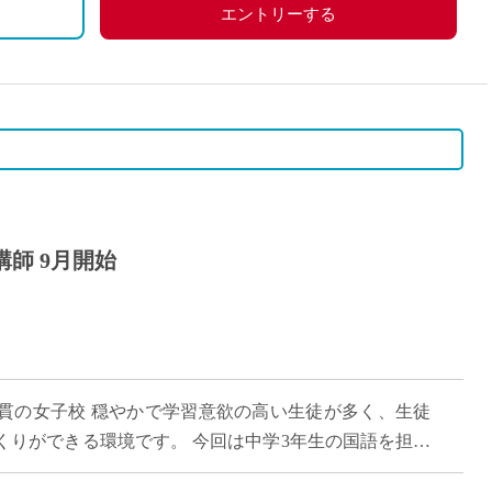
エントリーする
師 9月開始
貫の女子校 穏やかで学習意欲の高い生徒が多く、生徒
くりができる環境です。 今回は中学3年生の国語を担当
て、生徒の「読む・考える・伝える力」を […]