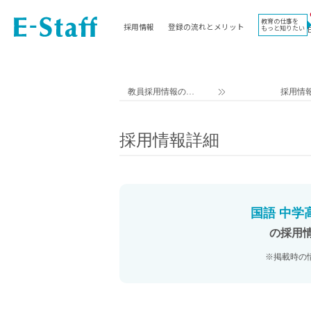
教育の仕事を
採用情報
登録の流れとメリット
もっと知りたい
EWORK TOP
コラム
地域
教科
関東
英語教員
教員採用情報のイ
採用情
東海
社会教員
ー・スタッフ TOP
近畿
理科教員
採用情報詳細
九州
数学教員
北海道
国語教員
沖縄県
その他教科教員
東北
学校事務
国語 中学
信越
情報教員
の採用
中国
家庭科教員
※掲載時の
四国
技術教員
北陸
養護教諭
講師（免許不問）