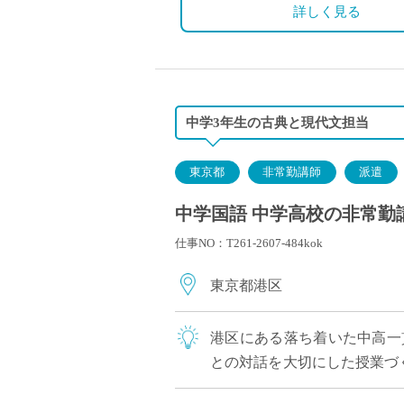
中学3年生6コマ（2クラス）
詳しく見る
中学3年生の古典と現代文担当
東京都
非常勤講師
派遣
中学国語 中学高校の非常勤講
仕事NO：T261-2607-484kok
東京都港区
港区にある落ち着いた中高一
との対話を大切にした授業づ
いただきます。 国語をを通し