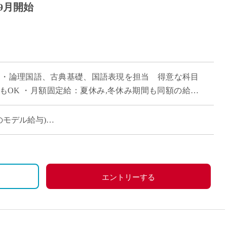
9月開始
当 ・論理国語、古典基礎、国語表現を担当 得意な科目
もOK ・月額固定給：夏休み,冬休み期間も同額の給与
は7限授業あり(15:55終 […]
時のモデル給与)
により変動
です
エントリーする