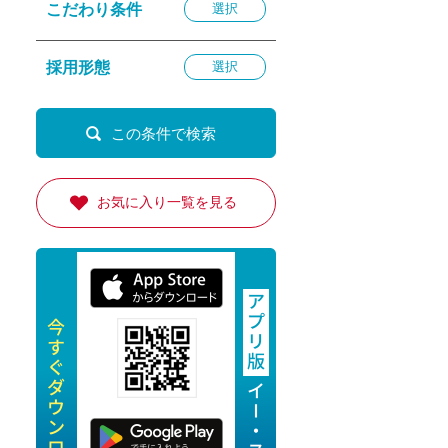
こだわり条件
選択
退勤
休
採用形態
選択
の転職応援
K
お気に入り一覧を見る
★採用
★採用
4月★採用
★採用
急募採用
公開求人