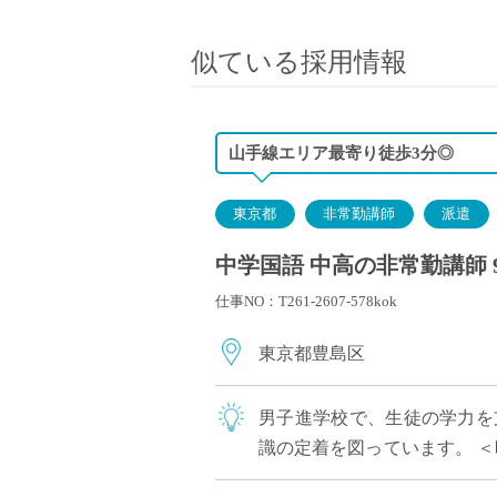
小学校教員
保健体育教員
似ている採用情報
音楽教員
美術教員
ICT支援員
山手線エリア最寄り徒歩3分◎
実習助手
司書
東京都
非常勤講師
派遣
カウンセラー
中学国語 中高の非常勤講師 
部活動指導員
仕事NO：T261-2607-578kok
学童スタッフ
その他職種
東京都豊島区
学習支援
チューター
男子進学校で、生徒の学力を
個別指導
識の定着を図っています。 ＜
ALT/AET
３，４ 木曜３，４，６ 土曜１