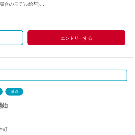
派遣
当の場合のモデル給与)
紹介予
士
未経験
月額固定給与でのお支払いです
新卒
フ
第二新
エントリーする
Iター
社会人
子育て
ミドル
扶養内
残業少
派遣
1日4
開始
フ
週1日
週2日
Wワー
井町
夕方の