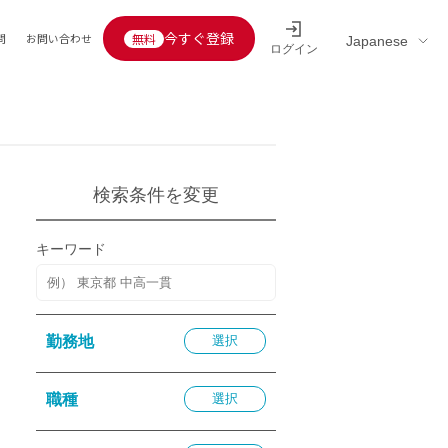
今すぐ登録
問
お問い合わせ
ログイン
Educators’ interview
採用情報一覧
区分
連企業
らの転職者活躍中
定給30万円以上
検索条件を変更
託
用情報
キーワード
定給25万円以上
定給20万円以上
10分以内
勤務地
選択
5分以内
を活かす
職種
選択
活かす
み