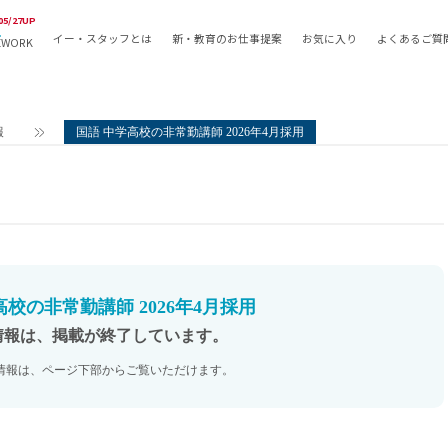
05/27UP
イー・スタッフとは
新・教育のお仕事提案
お気に入り
よくあるご質
EWORK
教員の採用
採用形態
採用
専任教諭
教育関
報
国語 中学高校の非常勤講師 2026年4月採用
常勤講師
教員か
非常勤講師
月額固
常勤職員
業務委
非常勤職員
自社採
アルバイト・パート
月額固
その他
月額固
高校の非常勤講師 2026年4月採用
正社員
駅徒歩
情報は、掲載が終了しています。
契約社員
駅徒歩
情報は、ページ下部からご覧いただけます。
英語力
資格を
AMの