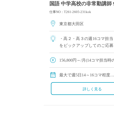
国語 中学高校の非常勤講師 
仕事NO：T261-2605-231kok
東京都大田区
・高２・高３の週16コマ担
をピックアップしてのご応募
で安心◎ ・1コマ45分授業,週3日
156,800円～/月(14コマ担当
※担当コマ数・教員経験年数
交通費別途全額支給
最大で週5日14～16コマ程度
週3日から応募のご相談可能
詳しく見る