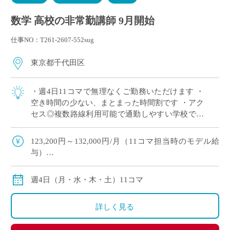
数学 高校の非常勤講師 9月開始
仕事NO：T261-2607-552sug
東京都千代田区
・週4日11コマで無理なくご勤務いただけます ・
空き時間の少ない、まとまった時間割です ・アク
セス◎複数路線利用可能で通勤しやすい学校です
・高校のみのご担当で、中学校の授業はありませ
ん ・高校数学幅広く担当でき、これま […]
123,200円～132,000円/月（11コマ担当時のモデル給
与）
※経験により変動
※交通費別途
週4日（月・水・木・土）11コマ
詳しく見る