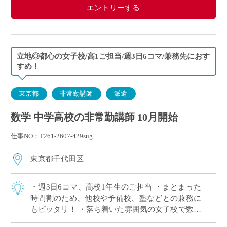
エントリーする
立地◎都心の女子校/高1ご担当/週3日6コマ/兼務先におす
すめ！
東京都
非常勤講師
派遣
数学 中学高校の非常勤講師 10月開始
仕事NO：T261-2607-429sug
東京都千代田区
・週3日6コマ、高校1年生のご担当 ・まとまった
時間割のため、他校や予備校、塾などとの兼務に
もピッタリ！ ・落ち着いた雰囲気の女子校で数学
の授業に専念いただけます ・複数路線利用可能、