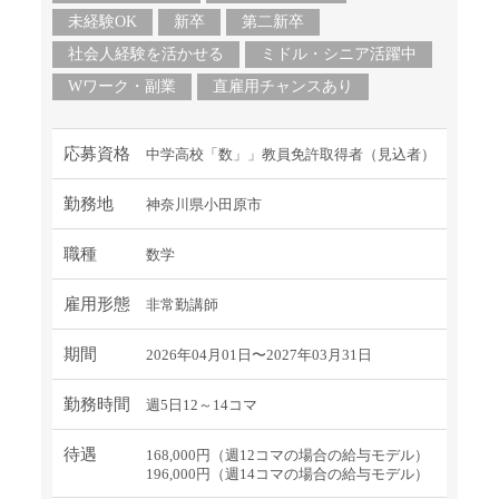
未経験OK
新卒
第二新卒
社会人経験を活かせる
ミドル・シニア活躍中
Wワーク・副業
直雇用チャンスあり
応募資格
中学高校「数」」教員免許取得者（見込者）
勤務地
神奈川県小田原市
職種
数学
雇用形態
非常勤講師
期間
2026年04月01日〜2027年03月31日
勤務時間
週5日12～14コマ
待遇
168,000円（週12コマの場合の給与モデル）
196,000円（週14コマの場合の給与モデル）