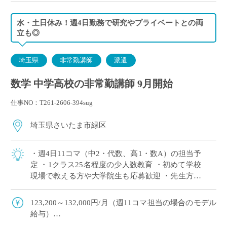
水・土日休み！週4日勤務で研究やプライベートとの両
立も◎
埼玉県
非常勤講師
派遣
数学 中学高校の非常勤講師 9月開始
仕事NO：T261-2606-394sug
埼玉県さいたま市緑区
・週4日11コマ（中2・代数、高1・数A）の担当予
定 ・1クラス25名程度の少人数教育 ・初めて学校
現場で教える方や大学院生も応募歓迎 ・先生方へ
の配慮が行き届いており、安心して勤務を始めら
れる学校です ・兼務も〇研究や […]
123,200～132,000円/月（週11コマ担当の場合のモデル
給与）
◇ご指導経験により決定