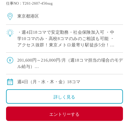
仕事NO：T261-2607-456sug
東京都港区
・週4日18コマで安定勤務・社会保険加入可 ・中
学10コマのみ・高校8コマのみのご相談も可能 ・
アクセス抜群！東京メトロ最寄り駅徒歩5分！そ
の他5路線が徒歩圏内 ・港区の歴史ある女子校で
落ち着いた教育環境 ・9月スタート […]
201,600円～216,000円/月（週18コマ担当の場合のモデ
ル給与）
※交通費別途支給
※12月や年明けも月額固定で安定収入
週4日（月・水・木・金）18コマ
詳しく見る
エントリーする