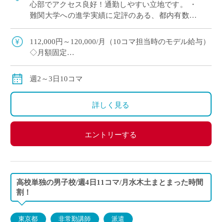
心部でアクセス良好！通勤しやすい立地です。 ・
難関大学への進学実績に定評のある、都内有数の
男子進学校 ・学習意欲の高い生徒が多く、落ち着
いた環境で授業に取り組めます
112,000円～120,000/月（10コマ担当時のモデル給与）
◇月額固定
◇交通費別途支給
週2～3日10コマ
詳しく見る
エントリーする
高校単独の男子校/週4日11コマ/月水木土まとまった時間
割！
東京都
非常勤講師
派遣