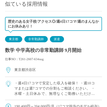
似ている採用情報
歴史のある女子校/アクセス◎/週4日17コマ/週のまんなか
にお休みあり！
東京都
非常勤講師
派遣
数学 中学高校の非常勤講師 9月開始
仕事NO：T261-2607-634sug
東京都渋谷区
・週4日17コマで安定した収入を確保！ ・週10コ
マまたは週7コマでの分割もご相談ください。 ・
水曜・土日休みで、無理なくご勤務いただけま
す。 ・授業がまとまった時間割で、効率よくご勤
務いただけます。 ・落ち着いた女子校 […]
190,400円～204,000円/月（17コマ担当のモデル給与）