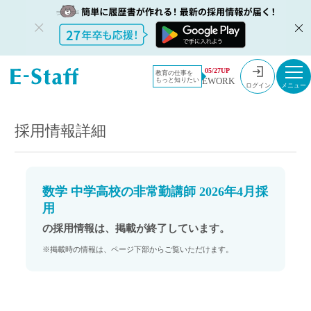
教員採用情
採用情報
05/27UP
教育の仕事を
EWORK
もっと知りたい
報のイー・
数学 中学高校の非常勤講師 2026年4月採用
ログイン
スタッフ
TOP
採用情報詳細
数学 中学高校の非常勤講師 2026年4月採
用
の採用情報は、掲載が終了しています。
※掲載時の情報は、ページ下部からご覧いただけます。