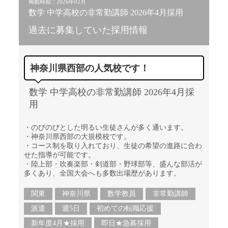
掲載時期：2026年02月
数学 中学高校の非常勤講師 2026年4月採用
過去に募集していた採用情報
神奈川県西部の人気校です！
数学 中学高校の非常勤講師 2026年4月採
用
・のびのびとした明るい生徒さんが多く通います。
・神奈川県西部の大規模校です。
・コース制を取り入れており、生徒の希望の進路に合わ
せた指導が可能です。
・陸上部・吹奏楽部・剣道部・野球部等、盛んな部活が
多くあり、全国大会へも多数出場歴があります。
関東
神奈川県
数学教員
非常勤講師
派遣
週5日
初めての転職応援
新年度4月★採用
即日★急募採用