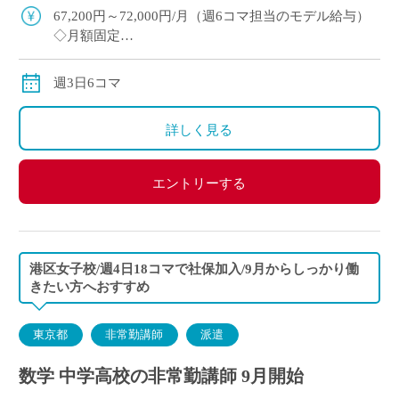
駅徒歩5分で通勤ラクラク ・E-St […]
67,200円～72,000円/月（週6コマ担当のモデル給与）
◇月額固定
◇交通費別途支給
週3日6コマ
詳しく見る
エントリーする
港区女子校/週4日18コマで社保加入/9月からしっかり働
きたい方へおすすめ
東京都
非常勤講師
派遣
数学 中学高校の非常勤講師 9月開始