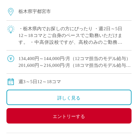
栃木県宇都宮市
・栃木県内でお探しの方にぴったり ・週2日～5日
12～18コマとご自身のペースでご勤務いただけま
す。 ・中高併設校ですが、高校のみのご勤務で
OK！ ・幅広い学科があり多くの生徒と関われる
のが魅力 ・月額固定給で夏休み,冬 […]
134,400円～144,000円/月（12コマ担当のモデル給与）
201,600円～216,000円/月（18コマ担当のモデル給与）
18コマご担当の場合は、社会保険加入可
※教員経験年数により変動
週3～5日12～18コマ
交通費別途全額支給
詳しく見る
エントリーする