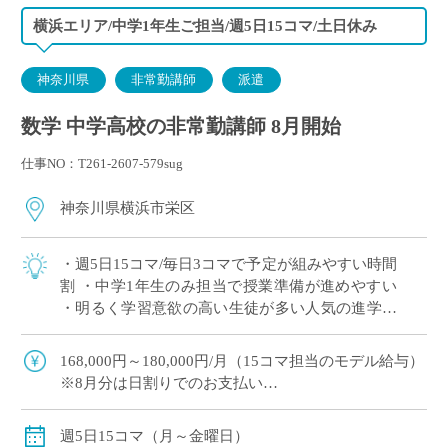
横浜エリア/中学1年生ご担当/週5日15コマ/土日休み
神奈川県
非常勤講師
派遣
数学 中学高校の非常勤講師 8月開始
仕事NO：T261-2607-579sug
神奈川県横浜市栄区
・週5日15コマ/毎日3コマで予定が組みやすい時間
割 ・中学1年生のみ担当で授業準備が進めやすい
・明るく学習意欲の高い生徒が多い人気の進学校
・1コマ45分授業で展開 ・神奈川エリアでご勤務
をご希望の方におすすめ
168,000円～180,000円/月（15コマ担当のモデル給与）
※8月分は日割りでのお支払い
◇月額固定
◇交通費別途支給
週5日15コマ（月～金曜日）