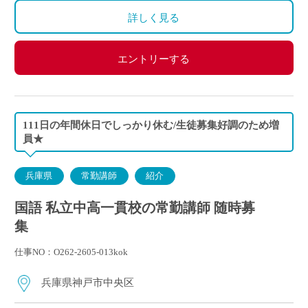
・イベント等で休日出勤した場合は振替休日あり
詳しく見る
エントリーする
111日の年間休日でしっかり休む/生徒募集好調のため増
員★
兵庫県
常勤講師
紹介
国語 私立中高一貫校の常勤講師 随時募
集
仕事NO：O262-2605-013kok
兵庫県神戸市中央区