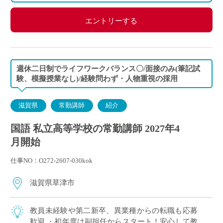
エントリーする
週休二日制でライフワークバランス〇/面接のみ(筆記試
験、模擬授業なし)/経験問わず・人物重視の採用
滋賀県
常勤講師
紹介
国語 私立高等学校の常勤講師 2027年4
月開始
仕事NO：O272-2607-030kok
滋賀県草津市
教員未経験や第二新卒、異業種からの転職も応募
歓迎 ・初年度は副担任からスタート！安心して教