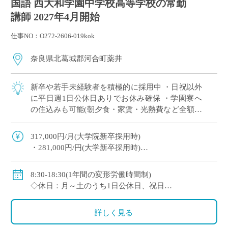
国語 西大和学園中学校高等学校の常勤
講師 2027年4月開始
仕事NO：O272-2606-019kok
奈良県北葛城郡河合町薬井
新卒や若手未経験者を積極的に採用中 ・日祝以外
に平日週1日公休日ありでお休み確保 ・学園寮へ
の住込みも可能(朝夕食・家賃・光熱費など全額学
園負担) ※単身者に限る。若手教員の経済的・生
活的な自立を全面的にバックアップ ・ […]
317,000円/月(大学院新卒採用時)
・281,000円/円(大学新卒採用時)
◇賞与：有(6ヶ月分※初年度は4ヶ月分)
◇手当：各種有
8:30-18:30(1年間の変形労働時間制)
・通勤手当：上限50,000円)
◇休日：月～土のうち1日公休日、祝日
・住居手当：賃貸の場合は上限27,000円)
・その他、夏季や年末年始、春季休暇、他学校スケ
・休日出勤：9,000円/日
ジュールによる
詳しく見る
・その他、扶養等の諸手当が条件に応じて支給あり
◇保険：私学共済、雇用保険など