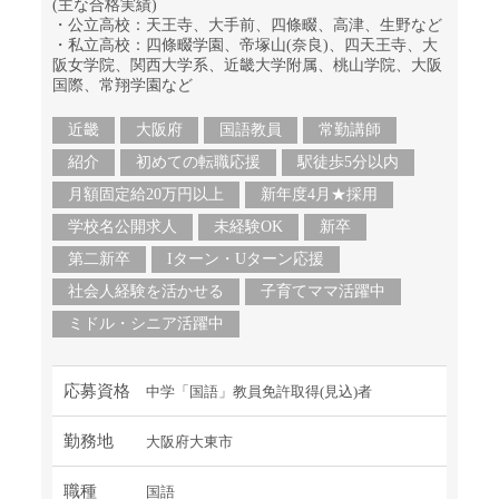
(主な合格実績)
・公立高校：天王寺、大手前、四條畷、高津、生野など
・私立高校：四條畷学園、帝塚山(奈良)、四天王寺、大
阪女学院、関西大学系、近畿大学附属、桃山学院、大阪
国際、常翔学園など
近畿
大阪府
国語教員
常勤講師
紹介
初めての転職応援
駅徒歩5分以内
月額固定給20万円以上
新年度4月★採用
学校名公開求人
未経験OK
新卒
第二新卒
Iターン・Uターン応援
社会人経験を活かせる
子育てママ活躍中
ミドル・シニア活躍中
応募資格
中学「国語」教員免許取得(見込)者
勤務地
大阪府大東市
職種
国語