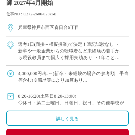
師 2027年4月開始
仕事NO：O272-2606-023kok
兵庫県神戸市西区春日台6丁目
選考1日(面接＋模擬授業)で決定！筆記試験なし ・
新卒や一般企業からの転職者など未経験の若手か
ら現役教員まで幅広く採用実績あり ・1年ごとに
契約更新、専任教諭への登用チャンスあり 全国大
会で活躍する運動部を多数擁しながら […]
4,000,000円/年～(新卒・未経験の場合の参考額、手当
等含む)※職歴等により加算あり
◇年収モデル(参考)
・30歳(教諭・配偶者あり)：約660万円
8:20-16:20(土曜日8:20-13:00)
・40歳(教諭・配偶者及び子２人)：約860万円
◇休日：第二土曜日、日曜日、祝日、その他学校が定
・50歳(教諭・配偶者及び子２人)：約940万円
める日
◇手当：各種手当有
詳しく見る
◇賞与：有(過去実績3.55ヶ月分＋30万円)
◇保険：私学共済、雇用保険、労災保険