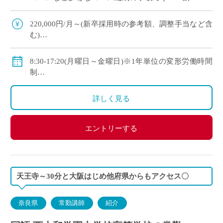
上の生徒が大学や短大、専門学校に進学していま
す ・新卒や社会人からのキャリアチェン […]
220,000円/月～(新卒採用時の参考額、調整手当など含
む)
◇手当：各種有
◇賞与：有
8:30-17:20(月曜日～金曜日)※1年単位の変形労働時間
◇保険：私学共済、雇用保険、労災保険
制
◇休日：年間120日程度
・土曜日、日曜日、祝日、その他学校スケジュールに
詳しく見る
よる
エントリーする
天王寺～30分と大阪はじめ他府県からもアクセス〇
奈良県
常勤講師
紹介