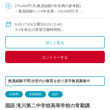
迎。教育への意欲を重視した採用です。 平日1
270,000円/月(教員経験5年未満の参考額)
[…]
・教員経験5～10年未満：310,000円/月
・教員経験10年以上：350,000円/月
◇手当：各種有
8:20-17:05(土曜日8:20-12:40)
◇賞与：有
※1年単位の変形労働時間制
◇保険：私学共済、雇用保険、労災保険
◇休日：週休二日制(平日1日＋日曜日・祝日)、その他
学校の定める休日
詳しく見る
エントリーする
教員経験不問/次世代の教育を担う若手教員募集中
兵庫県
常勤講師
紹介
国語 滝川第二中学校高等学校の常勤講