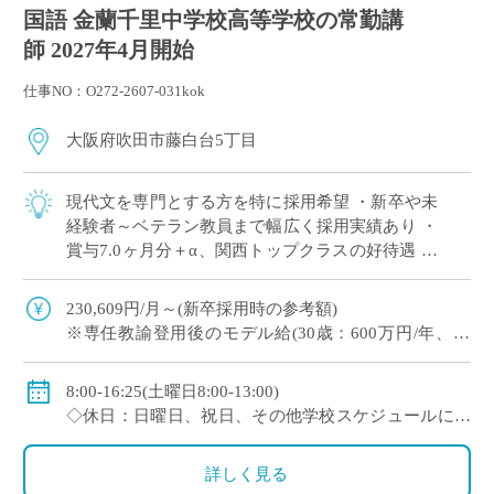
国語 金蘭千里中学校高等学校の常勤講
師 2027年4月開始
仕事NO：O272-2607-031kok
大阪府吹田市藤白台5丁目
現代文を専門とする方を特に採用希望 ・新卒や未
経験者～ベテラン教員まで幅広く採用実績あり ・
賞与7.0ヶ月分＋α、関西トップクラスの好待遇 ・
人物重視(面接と模擬授業で選考、筆記試験なし)
・1クラス30名の少人数授業、 […]
230,609円/月～(新卒採用時の参考額)
※専任教諭登用後のモデル給(30歳：600万円/年、35
歳：700万円/年)
◇賞与：有(7.0ヶ月分＋α ※過去実績)
8:00-16:25(土曜日8:00-13:00)
◇手当：各種有
◇休日：日曜日、祝日、その他学校スケジュールによ
◇保険：私学共済、雇用保険、労災保険
る
詳しく見る