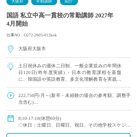
大阪府
常勤講師
紹介
国語 私立中高一貫校の常勤講師 2027年
4月開始
仕事NO：O272-2605-012kok
大阪府大阪市
土日祝休みの週休二日制、一般企業並みの年間休
日120日(昨年度実績) ・日本の教育課程を基盤
に、韓国語や英語教育、多文化理解教育を実践す
る韓国系国際教育校です ・日本国内にいながら、
多様な文化や言語、価値観に触れられる教 […]
222,750円/月～(新卒・未経験の場合の参考額、調整手
当含む)
※モデル給：教員経験5年の場合274,780円/月、10年の
場合337,700円/月
8:10-17:10(休憩60分)
◇賞与：有(約3.5ヶ月分 ※初年度のみ1.5ヶ月分)
◇休日：土曜日、日曜日、祝日、その他学校スケジュ
◇手当：家族手当、担任手当、部活手当など
ールによる
◇保険：私学共済、雇用保険、労災保険