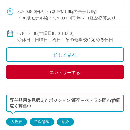
り ・e-learningなどICTの導入にも積極的、国際交
流にも注力 ※高校免許 […]
3,700,000円/年～(新卒採用時のモデル給)
・30歳モデル給：4,700,000円/年～（経歴換算あり）
・専任教諭のモデル給：24歳520万円/年、30歳630万
円/年程度
8:30-16:30(土曜日8:30-13:00)
※上記以外に補習手当、特殊業務手当、通勤手当、入
◇休日：日曜日、祝日、その他学校の定める休日
試手当、クラブ活動手当を支給
※勤続1年以上の場合は退職金あり
詳しく見る
◇保険：私学共済、雇用保険、労災保険
エントリーする
専任登用を見据えたポジション/新卒～ベテラン問わず幅
広く募集中
大阪府
常勤講師
紹介