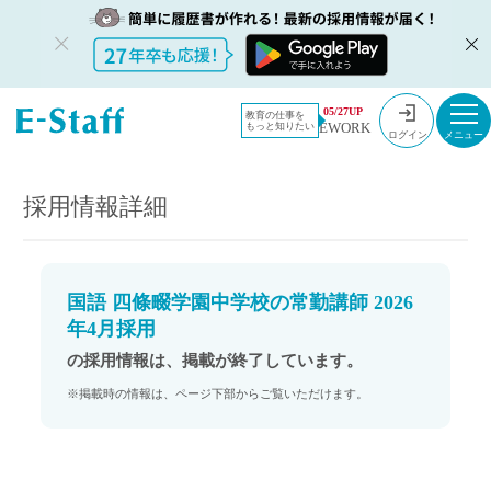
教員採用情
採用情報
05/27UP
教育の仕事を
EWORK
もっと知りたい
報のイー・
国語 四條畷学園中学校の常勤講師 2026年4月採用
ログイン
スタッフ
TOP
採用情報詳細
国語 四條畷学園中学校の常勤講師 2026
年4月採用
の採用情報は、掲載が終了しています。
※掲載時の情報は、ページ下部からご覧いただけます。