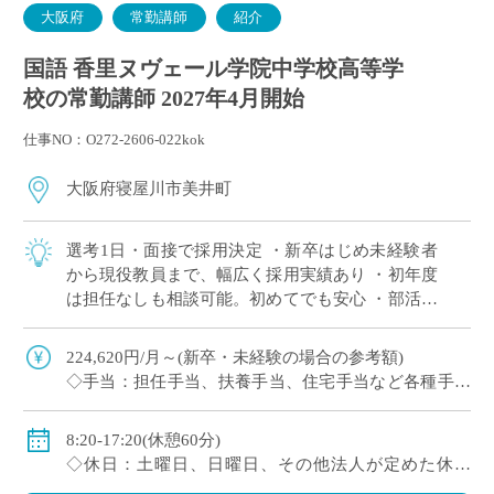
大阪府
常勤講師
紹介
国語 香里ヌヴェール学院中学校高等学
校の常勤講師 2027年4月開始
仕事NO：O272-2606-022kok
大阪府寝屋川市美井町
選考1日・面接で採用決定 ・新卒はじめ未経験者
から現役教員まで、幅広く採用実績あり ・初年度
は担任なしも相談可能。初めてでも安心 ・部活は
複数人で担当が原則。1人顧問はほぼない(特に運
動部系)など負担軽減 ・将来的に専任 […]
224,620円/月～(新卒・未経験の場合の参考額)
◇手当：担任手当、扶養手当、住宅手当など各種手当
あり
◇賞与：有
8:20-17:20(休憩60分)
◇保険：私学共済、雇用保険、労災保険
◇休日：土曜日、日曜日、その他法人が定めた休日
(8/9～18、12/29～1/4)