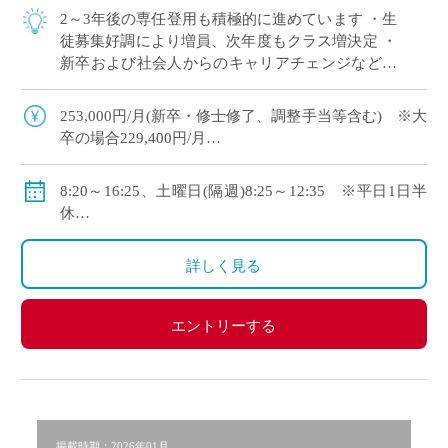
2～3年後の専任登用も積極的に進めています ・生
徒募集好調により増員、次年度もクラス増決定 ・
新卒および社会人からのキャリアチェンジなど未
経験者も積極的に採用中 ・モデル年収310万円～
550万円(ご経験等による) ・神 […]
253,000円/月(新卒・修士修了、調整手当等含む) ※大
卒の場合229,400円/月
・モデル年収310万円～550万円(経験等による)
◇手当：各種有
8:20～16:25、土曜日(隔週)8:25～12:35 ※平日1日半
◇賞与：有
休
◇保険：私学共済、雇用保険、労災保険
◇年間休日111日
・休日：平日1日半休、土曜日(隔週)、日・祝日、その
詳しく見る
他学校が定める日
・イベント等で休日出勤した場合は代休取得で対応
エントリーする
掲載時期：2026年01月