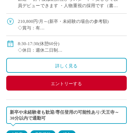
員デビューできます ・人物重視の採用です（書類
選考＋面接のみ） ・週休2日制（月曜日または土
曜日＋日曜、祝日休み） ・2～3年後を […]
210,800円/月～(新卒・未経験の場合の参考額)
◇賞与：有
◇手当：各種有
◇保険：私学共済、雇用保険、労災保険
8:30-17:30(休憩60分)
◇休日：週休二日制
・月曜日または土曜日のうち1日(担当コースによる)、
日曜日、祝日、その他学校スケジュールによる
詳しく見る
エントリーする
新卒や未経験者も歓迎/専任登用の可能性あり/天王寺～
30分以内で通勤可