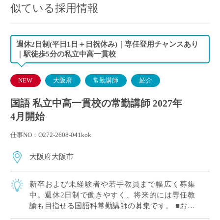
似ている採用情報
週休2日制(平日1日＋日祝休み)｜専任登用チャンスあり
｜駅徒歩5分の私立中高一貫校
NEW
大阪府
常勤講師
紹介
国語 私立中高一貫校の常勤講師 2027年
4月開始
仕事NO：O272-2608-041kok
大阪府大阪市
新卒および未経験者や若手教員まで幅広く募集
中。週休2日制で働きやすく、将来的には専任教
諭も目指せる国語科常勤講師の募集です。 ■おす
すめポイント 新卒および未経験者や若手教員歓