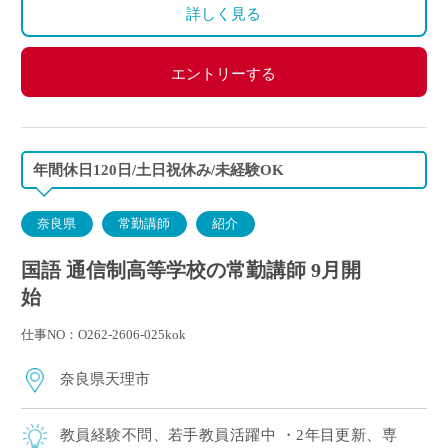
※昨年度実績：年間休日120日
詳しく見る
エントリーする
年間休日120日/土日祝休み/未経験OK
奈良県
常勤講師
紹介
国語 通信制高等学校の常勤講師 9月開
始
仕事NO：O262-2606-025kok
奈良県天理市
教員経験不問、若手教員活躍中 ・2年目更新、専