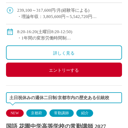
未経験から経験者まで幅広く歓迎 2～3年以内を目
安に専任教諭への登用チャンスあり 京 […]
239,100～317,600円/月(経験等による)
・理論年収：3,805,600円～5,542,720円
◇賞与：有(昨年度実績3.4か月分＋125,000円)
◇手当：各種有(例：担任手当30,800～34,200円/月)
8:20-16:20(土曜日8:20-12:50)
◇保険：私学共済、雇用保険、労災保険
・1年間の変形労働時間制
◇休日：第2土曜日、日曜日、祝日、その他学校スケ
ジュールによる
詳しく見る
エントリーする
土日祝休みの週休二日制/京都市内の歴史ある伝統校
NEW
京都府
常勤講師
紹介
国語 花園中学高等学校の常勤講師 2027