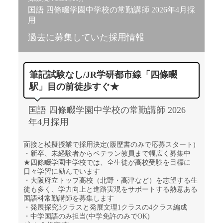
国語 四條畷学園中学校の常勤講師 2026年4月採
用
過去に募集していた採用情報
筆記試験なし/JR学研都市線「四條畷
駅」目の前徒歩すぐ★
国語 四條畷学園中学校の常勤講師 2026
年4月採用
面接と模擬授業で採用決定(履歴書のみで応募スタート)
・新卒、未経験者からベテラン教員まで幅広く募集中
★四條畷学園中学校では、全生徒が高校受験を目標に
日々学習に励んでいます
・大阪府立トップ高校（北野・高津など）を志望する生
徒も多く、学力向上と進路実現をサポートする熱意ある
国語科常勤講師を募集します
・発展探究3クラスと発展文理1クラスの4クラス編成
・中学国語のみ担当(中学免許のみでOK)