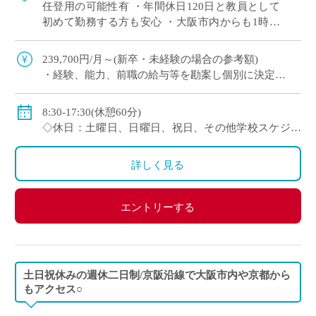
任登用の可能性有 ・年間休日120日と教員として
初めて勤務する方も安心 ・大阪市内からも1時間
程度で通勤可（最寄駅から徒歩すぐ） 通信制高校
では、一人ひとりの個性や目標に合わ […]
239,700円/月～(新卒・未経験の場合の参考額)
・経験、能⼒、前職の給与等を勘案し個別に決定
＜年収モデル例＞
・450万円／経験3年：30歳（⽉給24万1300円＋賞与＋
8:30-17:30(休憩60分)
他⼿当）
◇休日：土曜日、日曜日、祝日、その他学校スケジュ
・500万円／経験6年：33歳（⽉給24万7900円＋賞与＋
ールによる
他⼿当
・年間休日120日のシフト制
詳しく見る
◇賞与：有
◇手当：通勤手当、役職手当、住宅手当等
エントリーする
◇保険：私学共済、雇用保険、労災保険
土日祝休みの週休二日制/京阪沿線で大阪市内や京都から
もアクセス○