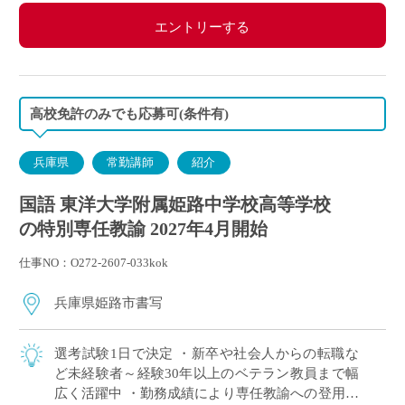
エントリーする
高校免許のみでも応募可(条件有)
兵庫県
常勤講師
紹介
国語 東洋大学附属姫路中学校高等学校
の特別専任教諭 2027年4月開始
仕事NO：O272-2607-033kok
兵庫県姫路市書写
選考試験1日で決定 ・新卒や社会人からの転職な
ど未経験者～経験30年以上のベテラン教員まで幅
広く活躍中 ・勤務成績により専任教諭への登用あ