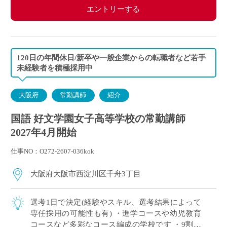
エントリーする
120日の年間休日/新卒や一般企業からの転職者など若手
未経験者を積極採用中
大阪府
常勤講師
紹介
国語 好文学園女子高等学校の常勤講師
2027年4月開始
仕事NO：O272-2607-036kok
大阪府大阪市西淀川区千舟3丁目
選考1日で決定(経験やスキル、選考結果によって
専任採用の可能性も有) ・進学コースや幼児教育
コースなど多彩なコース編成の学校です ・9割以