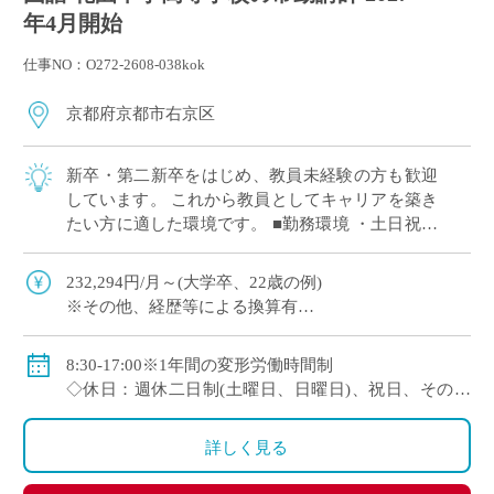
年4月開始
仕事NO：O272-2608-038kok
京都府京都市右京区
新卒・第二新卒をはじめ、教員未経験の方も歓迎
しています。 これから教員としてキャリアを築き
たい方に適した環境です。 ■勤務環境 ・土日祝休
みの週休二日制 ・授業準備や自己研鑽の時間を確
保しやすい勤務体制 ■教育の特徴 ・ […]
232,294円/月～(大学卒、22歳の例)
※その他、経歴等による換算有
◇手当：通勤手当、残業手当
◇賞与：有
8:30-17:00※1年間の変形労働時間制
◇保険：私学共済、雇用保険、労災保険
◇休日：週休二日制(土曜日、日曜日)、祝日、その他
学校の定める休日
詳しく見る