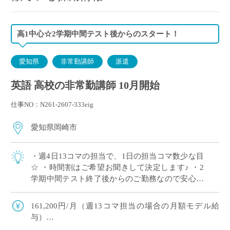
高1中心☆2学期中間テスト後からのスタート！
愛知県
非常勤講師
派遣
英語 高校の非常勤講師 10月開始
仕事NO：N261-2607-333eig
愛知県岡崎市
・週4日13コマの担当で、1日の担当コマ数少な目
☆ ・時間割はご希望お聞きして決定します♪ ・2
学期中間テスト終了後からのご勤務なので安心。
・高校1年生が中心のご担当です◎ ・自動車通勤
可能☆ ・愛知県内の私立高校で英 […]
161,200円/月（週13コマ担当の場合の月額モデル給
与）
※交通費は別途全額支給