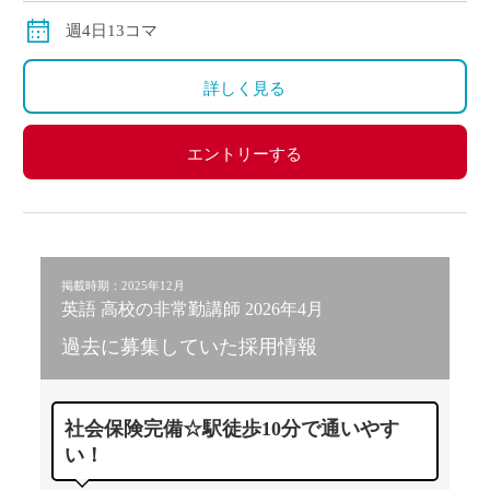
※教科会等に参加の場合：3,720円／時（50分換算：
週4日13コマ
3,100円）
※月の途中からの勤務スタートの場合の給与は、日割
詳しく見る
計算になります。
エントリーする
掲載時期：2025年12月
英語 高校の非常勤講師 2026年4月
過去に募集していた採用情報
社会保険完備☆駅徒歩10分で通いやす
い！