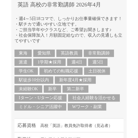
英語 高校の非常勤講師 2026年4月
・週4～5日18コマで、しっかりお仕事量確保できます！
・駅チカで通いやすい立地です。
・ご担当学年やクラスなど、ご希望お聞きします♪
・社会保障加入！月額固定給なので、収入の見通しも立
てやすいです
東海
愛知県
英語教員
非常勤講師
派遣
1学期★採用
週4日
週5日
学生OK
初めての転職応援
土日祝休
駅徒歩10分以内
新年度4月★採用
未経験OK
新卒
第二新卒
Iターン・Uターン応援
社会人経験を活かせる
ミドル・シニア活躍中
Wワーク・副業
応募資格
高校「英語」教員免許取得者（見込者）