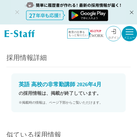
教員採用情
採用情報
05/27UP
教育の仕事を
EWORK
もっと知りたい
報のイー・
英語 高校の非常勤講師 2026年4月
ログイン
スタッフ
TOP
採用情報詳細
英語 高校の非常勤講師 2026年4月
の採用情報は、掲載が終了しています。
※掲載時の情報は、ページ下部からご覧いただけます。
似ている採用情報