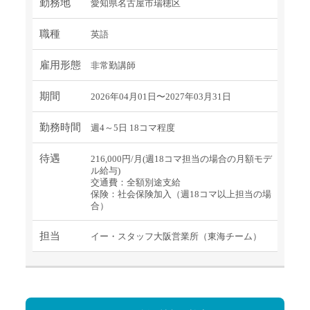
勤務地
愛知県名古屋市瑞穂区
職種
英語
雇用形態
非常勤講師
期間
2026年04月01日〜2027年03月31日
勤務時間
週4～5日 18コマ程度
待遇
216,000円/月(週18コマ担当の場合の月額モデ
ル給与)
交通費：全額別途支給
保険：社会保険加入（週18コマ以上担当の場
合）
担当
イー・スタッフ大阪営業所（東海チーム）