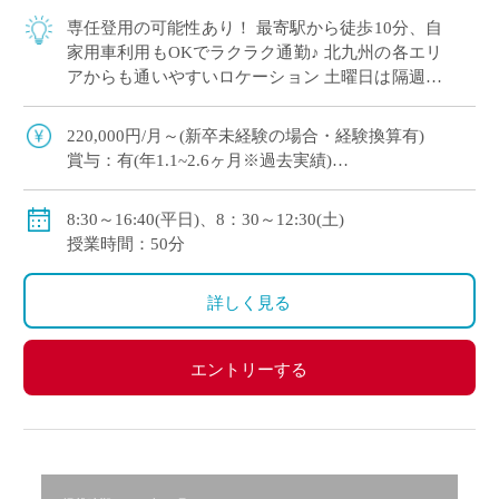
専任登用の可能性あり！ 最寄駅から徒歩10分、自
家用車利用もOKでラクラク通勤♪ 北九州の各エリ
アからも通いやすいロケーション 土曜日は隔週勤
務ですが授業無しのため自宅研修をされる先生も
多数！ 長期休暇もしっかりとれて自 […]
220,000円/月～(新卒未経験の場合・経験換算有)
賞与：有(年1.1~2.6ヶ月※過去実績)
手当：扶養・住居・通勤・部活・課外等
8:30～16:40(平日)、8：30～12:30(土)
授業時間：50分
◇モデル月給
30歳：288,700円/月
詳しく見る
40歳：396,600円/月
50歳：491,000円/月
エントリーする