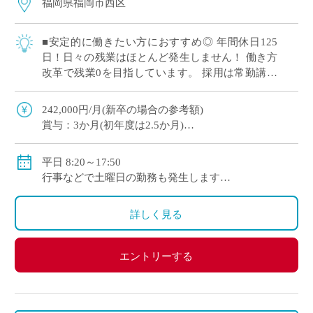
福岡県福岡市西区
■安定的に働きたい方におすすめ◎ 年間休日125
日！日々の残業はほとんど発生しません！ 働き方
改革で残業0を目指しています。 採用は常勤講師
(1年の有期契約)ですが、更新や専任登用の可能性
はあります！ 仕事もプライベート […]
242,000円/月(新卒の場合の参考額)
賞与：3か月(初年度は2.5か月)
交通費：30,000円/月(上限)
平日 8:20～17:50
行事などで土曜日の勤務も発生します
年間休日125日
※年間変形労働時間制
詳しく見る
エントリーする