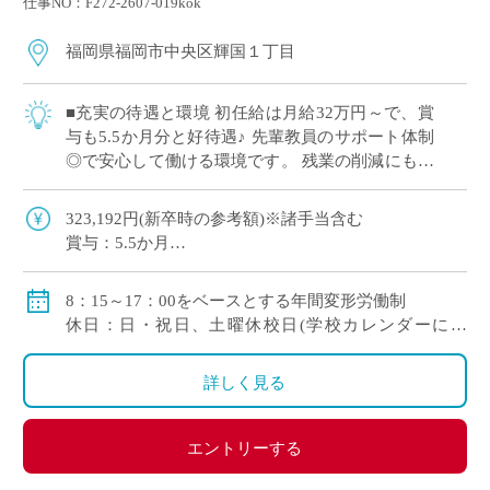
仕事NO：F272-2607-019kok
福岡県福岡市中央区輝国１丁目
■充実の待遇と環境 初任給は月給32万円～で、賞
与も5.5か月分と好待遇♪ 先輩教員のサポート体制
◎で安心して働ける環境です。 残業の削減にも取
り組まれており、仕事とプライベートの両立が可
能です！ ■専任登用の可能性もあ […]
323,192円(新卒時の参考額)※諸手当含む
賞与：5.5か月
手当：住宅、扶養、調整手当等
自動車通勤可
8：15～17：00をベースとする年間変形労働制
休日：日・祝日、土曜休校日(学校カレンダーによ
る)、夏期休暇、創立記念日、クリスマス、年末年始休
暇
詳しく見る
エントリーする