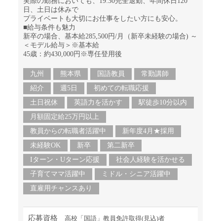
実際の勤務においても、19:30完全退勤、年間休日120
日、土日は休みで
プライベートも大切にお仕事をしたい方にも安心。
■給与条件も魅力
新卒の場合、基本給285,500円/月（新卒未経験の場合) ～
＜モデル給与＞※基本給
45歳：約430,000円※専任登用後
九州
熊本県
国語教員
常勤講師
紹介
週5日
初めての転職応援
土日祝休
英語力を活かす
駅徒歩10分以内
月額固定給25万円以上
教員からの転職者活躍中
新年度4月★採用
未経験OK
新卒
第二新卒
Iターン・Uターン応援
社会人経験を活かせる
子育てママ活躍中
ミドル・シニア活躍中
直雇用チャンスあり
応募資格
高校「国語」教員免許取得(見込)者