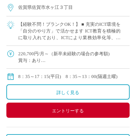
佐賀県佐賀市水ヶ江３丁目
【経験不問！ブランクOK！】 ■ 充実のICT環境を
「自分のやり方」で活かせます ICT教育を積極的
に取り入れており、ICTにより業務効率化等、先
生方の授業やテストの負担を減らす取り組みをし
ています。 「最新の設備を使い […]
220,700円/月～（新卒未経験の場合の参考額)
賞与：あり
手当：調整、通勤、住宅、扶養
保険：私学共済 社会保険、労災保険、雇用保険、退
8：35～17：15(平日) 8：35～13：00(隔週土曜)
職金制度あり
休暇：介護、看護、子育て等に関する休暇制度
詳しく見る
◇モデル年収
新卒入社の場合：約3,700,000円/年
エントリーする
30歳の場合：約4,700,000円/年
40歳の場合：約5,500,000円/年