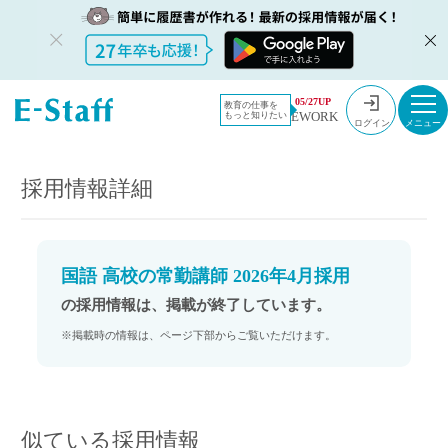
教員採用情
採用情報
05/27UP
教育の仕事を
EWORK
もっと知りたい
報のイー・
国語 高校の常勤講師 2026年4月採用
ログイン
スタッフ
TOP
採用情報詳細
国語 高校の常勤講師 2026年4月採用
の採用情報は、掲載が終了しています。
※掲載時の情報は、ページ下部からご覧いただけます。
似ている採用情報