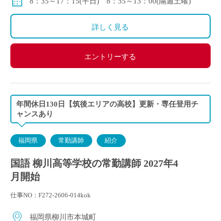
8：35～17：15(平日) 8：35～13：00(隔週土曜)
職金制度あり
休暇：介護、看護、子育て等に関する休暇制度
詳しく見る
◇モデル年収
新卒入社の場合：約3,700,000円/年
エントリーする
30歳の場合：約4,700,000円/年
40歳の場合：約5,500,000円/年
年間休日130日【筑後エリアの高校】更新・専任登用チ
ャンスあり
福岡県
常勤講師
紹介
国語 柳川高等学校の常勤講師 2027年4
月開始
仕事NO：F272-2606-014kok
福岡県柳川市本城町