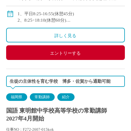
か月÷3
◇手当：通勤手当、住宅手当、扶養手当 、調整手当、
1、平日8:25-16:55(休憩45分)
担任手当、部活動手当
2、8:25ｰ18:10(休憩60分)
◇モデル年収
3、8:25ｰ14:55(休憩45分)
・1年目：約350万
1～3の交替勤務制
詳しく見る
・3年目：約440万
土曜日8:25-12:55(休憩なし)
・10年目：約520万
年間変形労働時間制
◇休日：第2・第4土曜日、日・祝日、その他学校スケ
エントリーする
ジュールによる
生徒の主体性を育む学校 博多・佐賀から通勤可能
福岡県
常勤講師
紹介
国語 東明館中学校高等学校の常勤講師
2027年4月開始
仕事NO：F272-2607-015kok