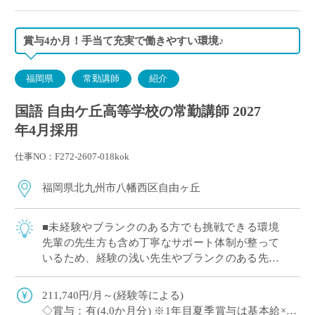
賞与4か月！手当て充実で働きやすい環境♪
福岡県
常勤講師
紹介
国語 自由ケ丘高等学校の常勤講師 2027
年4月採用
仕事NO：F272-2607-018kok
福岡県北九州市八幡西区自由ヶ丘
■未経験やブランクのある方でも挑戦できる環境
先輩の先生方も含め丁寧なサポート体制が整って
いるため、経験の浅い先生やブランクのある先生
でも安心してご勤務可能です！ ICT活用により業
務の効率化も目指しており、システムの使 […]
211,740円/月～(経験等による)
◇賞与：有(4.0か月分) ※1年目夏季賞与は基本給×2.0