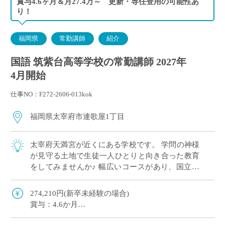
賞与4.6ヶ月＆月27.4万～ 更新・専任登用の可能性あ
り！
福岡県
常勤講師
紹介
国語 筑紫台高等学校の常勤講師 2027年
4月開始
仕事NO：F272-2606-013kok
福岡県太宰府市連歌屋1丁目
太宰府天満宮が近くにある学校です。 学問の神様
が見守る土地で生徒一人ひとりと向き合った教育
をしてみませんか♪ 幅広いコースがあり、国立大
学などを目指す生徒さんから勉強が苦手な生徒さ
んまで様々な生徒さんが在籍しています。 […]
274,210円(新卒未経験の場合)
賞与：4.6か月
手当：通勤手当、扶養手当、住居手当