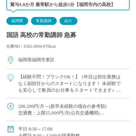
賞与4.8か月 最寄駅から徒歩5分【福岡市内の高校】
福岡県
常勤講師
紹介
国語 高校の常勤講師 急募
仕事NO：F262-2604-070kok
福岡県福岡市東区
【経験不問！ブランクOK！】 1年目は担任業務は
なく副担任からのスタートになります！ 未経験で
も安心して教員のお仕事をスタートできます♪ 専
任登用の可能性あり！ 天神・博多からも好アクセ
ス、最寄り駅から徒歩5分でラクラク […]
200,200円/月～(新卒未経験の場合の参考額)
交通費：上限55,000円/月(公共交通機関)
賞与：4.8か月(初年度は3.85か月)
手当：職務調整手当、住宅手当等
平日 8:30～17:00
自動車通勤可
土曜日 8:30～12:00※隔週勤務