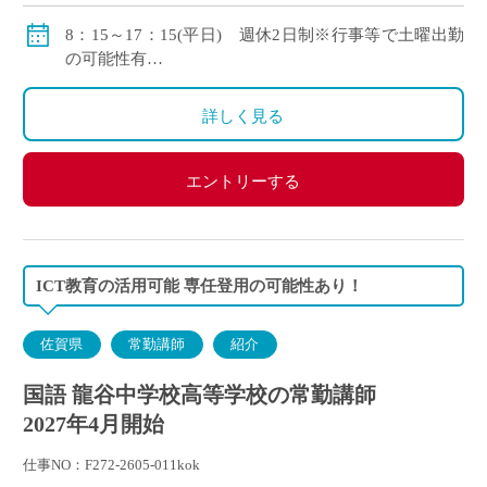
◇手当：交通費全額支給(自動車通勤の場合：最大
31,700円)
8：15～17：15(平日) 週休2日制※行事等で土曜出勤
時間外労働手当、調整手当、住宅手当、扶養手当、特
の可能性有
別扶養手当、主任手当、管理職手当
8：15～12：15(土曜日)
◇賞与：3.2か月
1コマ45分
詳しく見る
◇モデル月収
30歳の方：311,000円/月(諸手当含む)
エントリーする
40歳の方：381,000円/月(諸手当含む)
ICT教育の活用可能 専任登用の可能性あり！
佐賀県
常勤講師
紹介
国語 龍谷中学校高等学校の常勤講師
2027年4月開始
仕事NO：F272-2605-011kok