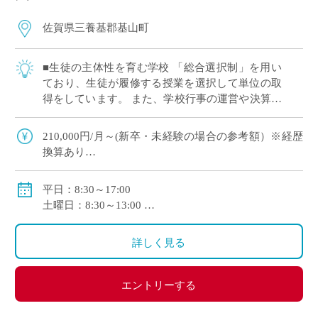
佐賀県三養基郡基山町
■生徒の主体性を育む学校 「総合選択制」を用い
ており、生徒が履修する授業を選択して単位の取
得をしています。 また、学校行事の運営や決算な
ども生徒が主体となり行います。 主体的な生徒の
サポートをしていただき、生徒一人ひとり […]
210,000円/月～(新卒・未経験の場合の参考額）※経歴
換算あり
賞与：年2回
手当：
平日：8:30～17:00
交通費全額支給
土曜日：8:30～13:00
※基本的に土曜日の授業はありません。
土曜日はイベント・課外授業を除き原則、出勤の必
詳しく見る
要はありません。
エントリーする