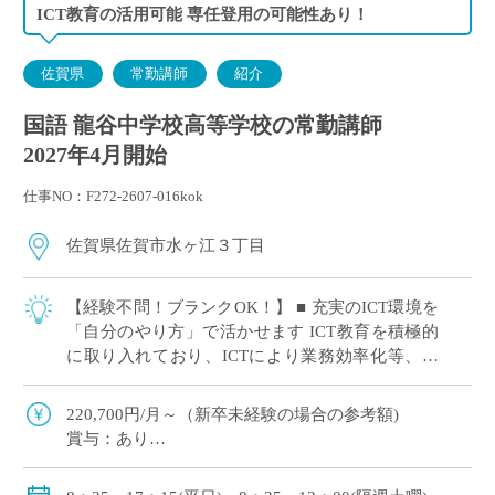
ICT教育の活用可能 専任登用の可能性あり！
佐賀県
常勤講師
紹介
国語 龍谷中学校高等学校の常勤講師
2027年4月開始
仕事NO：F272-2607-016kok
佐賀県佐賀市水ヶ江３丁目
【経験不問！ブランクOK！】 ■ 充実のICT環境を
「自分のやり方」で活かせます ICT教育を積極的
に取り入れており、ICTにより業務効率化等、先
生方の授業やテストの負担を減らす取り組みをし
ています。 「最新の設備を使い […]
220,700円/月～（新卒未経験の場合の参考額)
賞与：あり
手当：調整、通勤、住宅、扶養
保険：私学共済 社会保険、労災保険、雇用保険、退