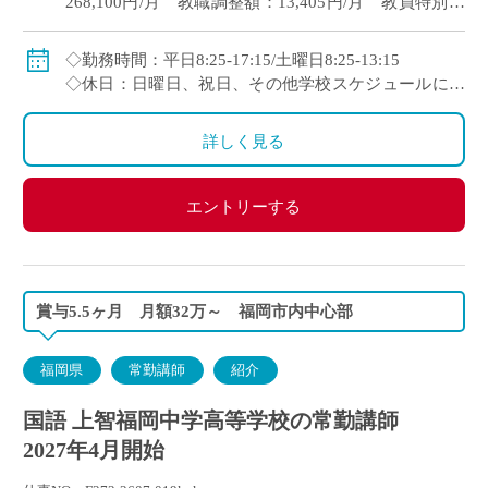
268,100円/月 教職調整額：13,405円/月 教員特別手
当：3,800円/月
・35歳時モデル給
◇勤務時間：平日8:25-17:15/土曜日8:25-13:15
349,200円/月 教職調整額：17,460円/月 教員特別手
◇休日：日曜日、祝日、その他学校スケジュールによ
当：6,500円/月
る
詳しく見る
◇賞与：4か月分(令和7年度実績)
◇手当：通勤、扶養、住居
エントリーする
定年：63歳(65歳まで再雇用あり)
賞与5.5ヶ月 月額32万～ 福岡市内中心部
福岡県
常勤講師
紹介
国語 上智福岡中学高等学校の常勤講師
2027年4月開始