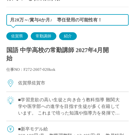
月28万～/賞与4か月♪ 専任登用の可能性有！
佐賀県
常勤講師
紹介
国語 中学高校の常勤講師 2027年4月開
始
仕事NO：F272-2607-020kok
佐賀県佐賀市
■学習意欲の高い生徒と向き合う教科指導 難関大
学や医学部への進学を目指す生徒が多く在籍して
います。 これまで培った知識や指導力を発揮でき
る環境です！ ■新卒：約280,000円/月、賞与4か月
と好待遇 新卒で約280,0 […]
■新卒モデル給