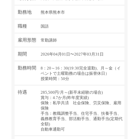
勤務地
熊本県熊本市
職種
国語
雇用形態
常勤講師
期間
2026年04月01日〜2027年03月31日
勤務時間
8：20～16：30(19:30完全退勤)、月～金（イ
ベントで土曜勤務の場合は振替休日）
授業時間：50分
待遇
285,500円/月～(新卒未経験の場合)
賞与：4.7か月(昨年度実績)
保険：私学共済 社会保険、労災保険、雇用
保険
手当：教職調整手当、住宅手当、扶養手当、
義務教育手当、部活動手当、通勤手当(定期代
全額)
自動車通勤可