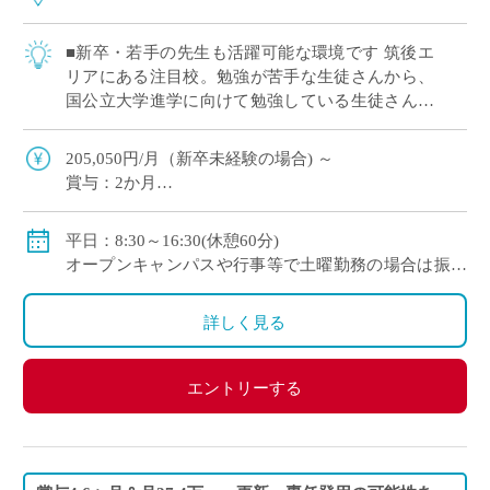
■新卒・若手の先生も活躍可能な環境です 筑後エ
リアにある注目校。勉強が苦手な生徒さんから、
国公立大学進学に向けて勉強している生徒さんま
で様々な生徒さんが勉強する学校です。コースク
ラスによって、幅広い指導力がもとめられ、教
205,050円/月（新卒未経験の場合) ～
[…]
賞与：2か月
保険：私学共済 社会保険、労災保険、雇用保険
手当：扶養手当
平日：8:30～16:30(休憩60分)
オープンキャンパスや行事等で土曜勤務の場合は振替
◇モデル月収(調整金含む）
休日
35歳：約330,000円
詳しく見る
45歳：約430,000円
55歳：約530,000円
エントリーする