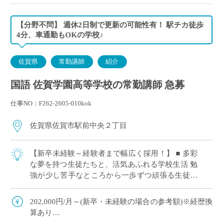
【分野不問】 週休2日制で更新の可能性有！ 駅チカ徒歩
4分、車通勤もOKの学校♪
佐賀県
常勤講師
紹介
国語 佐賀学園高等学校の常勤講師 急募
仕事NO：F262-2605-010kok
佐賀県佐賀市駅前中央２丁目
【新卒未経験～経験者まで幅広く採用！】 ■ 多彩
な夢を持つ生徒たちと、活気あふれる学校生活 勉
強が少し苦手なところから一歩ずつ頑張る生徒さ
んから、国公立大学への進学を目指して日々机に
向かう生徒さんまで、多様な生徒さんが通 […]
202,000円/月～(新卒・未経験の場合の参考額)※経歴換
算あり