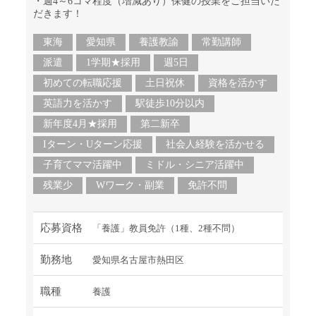
・週4～6コマ程度（増減あり）保健の授業をご担当いた
だきます！
東海
愛知県
養護教諭
常勤講師
派遣
1学期★採用
週5日
初めての転職応援
土日祝休
資格を活かす
英語力を活かす
駅徒歩10分以内
新年度4月★採用
第二新卒
Iターン・Uターン応援
社会人経験を活かせる
子育てママ活躍中
ミドル・シニア活躍中
残業少
Wワーク・副業
免許不問
応募資格
「養護」教員免許（1種、2種不問）
勤務地
愛知県名古屋市熱田区
職種
養護