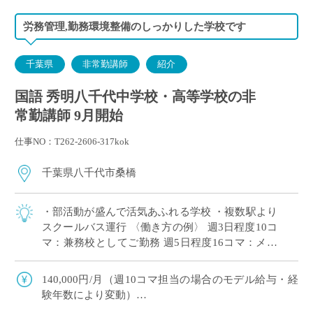
労務管理,勤務環境整備のしっかりした学校です
千葉県
非常勤講師
紹介
国語 秀明八千代中学校・高等学校の非
常勤講師 9月開始
仕事NO：T262-2606-317kok
千葉県八千代市桑橋
・部活動が盛んで活気あふれる学校 ・複数駅より
スクールバス運行 〈働き方の例〉 週3日程度10コ
マ：兼務校としてご勤務 週5日程度16コマ：メイ
ンとしてがっつりご勤務
140,000円/月（週10コマ担当の場合のモデル給与・経
験年数により変動）
交通費：有り