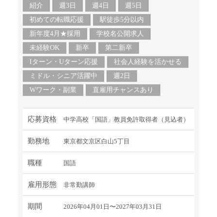
紹介
週3日
週4日
週5日
初めての転職応援
駅徒歩5分以内
新年度4月★採用
学校名公開求人
未経験OK
新卒
第二新卒
Iターン・Uターン応援
社会人経験を活かせる
ミドル・シニア活躍中
週2日
Wワーク・副業
直雇用チャンスあり
応募資格
中学高校「国語」教員免許取得者（見込者）
勤務地
東京都文京区白山5丁目
職種
国語
雇用形態
非常勤講師
期間
2026年04月01日〜2027年03月31日