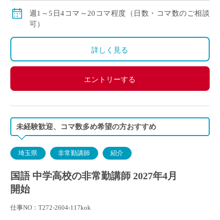
賞与：無し
週1～5日4コマ～20コマ程度（日数・コマ数のご相談
昇給：有り、年1回の査定による
可）
その他保険：労災保険
詳しく見る
エントリーする
未経験歓迎、コマ数多め希望の方おすすめ
埼玉県
非常勤講師
紹介
国語 中学高校の非常勤講師 2027年4月
開始
仕事NO：T272-2604-117kok