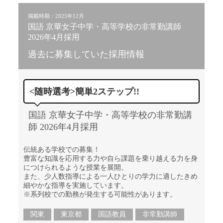
掲載時期：2025年12月
国語 京華女子中学・高等学校の非常勤講師
2026年4月採用
過去に募集していた採用情報
<随時選考>簡単2ステップ!!
国語 京華女子中学・高等学校の非常勤講
師 2026年4月採用
伝統ある学校での募集！
豊富な知識を応用する力や自ら課題を乗り越える力を身
につけられるような授業を展開。
また、少人数指導による一人ひとりの学力に適したきめ
細やかな指導を実施しています。
※系列校での勤務が発生する可能性があります。
関東
東京都
国語教員
非常勤講師