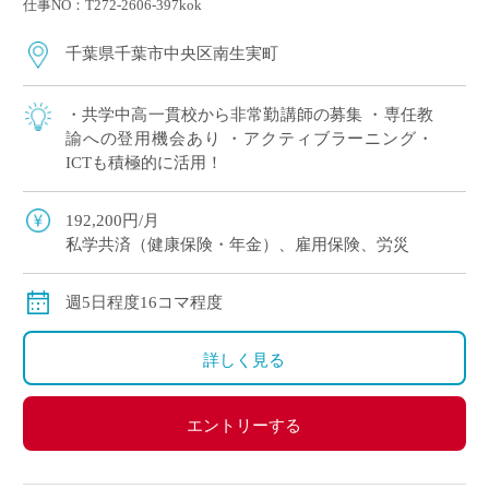
仕事NO：T272-2606-397kok
千葉県千葉市中央区南生実町
・共学中高一貫校から非常勤講師の募集 ・専任教
諭への登用機会あり ・アクティブラーニング・
ICTも積極的に活用！
192,200円/月
私学共済（健康保険・年金）、雇用保険、労災
週5日程度16コマ程度
詳しく見る
エントリーする