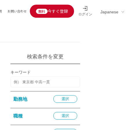
今すぐ登録
問
お問い合わせ
ログイン
Educators’ interview
採用情報一覧
区分
連企業
らの転職者活躍中
定給30万円以上
検索条件を変更
託
用情報
キーワード
定給25万円以上
定給20万円以上
10分以内
勤務地
選択
5分以内
を活かす
職種
選択
活かす
み