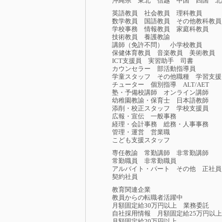
沖縄県
東北
信越
中国
四国
北
英語教員
社会教員
理科教員
数学教員
国語教員
その他教科教員
学校事務
情報教員
家庭科教員
技術教員
養護教諭
講師（免許不問）
小学校教員
保健体育教員
音楽教員
美術教員
ICT支援員
実習助手
司書
カウンセラー
部活動指導員
学童スタッフ
その他職種
学習支援
チューター
個別指導
ALT/AET
塾・予備校講師
オンライン講師
幼稚園教諭・保育士
日本語教師
添削・校正スタッフ
学校支援員
広報・宣伝
一般事務
経理・会計事務
総務・人事事務
管理・運営
営業職
こども支援スタッフ
専任教諭
常勤講師
非常勤講師
常勤職員
非常勤職員
アルバイト・パート
その他
正社員
契約社員
教育関連企業
教員からの転職者活躍中
月額固定給30万円以上
業務委託
自社採用情報
月額固定給25万円以上
月額固定給20万円以上