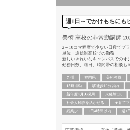
週1日～でかけもちにも
美術 高校の非常勤講師 20
2～10コマ程度で少ない日数でプ
単位・通信制高校での勤務
新しいきれいなキャンパスでのオ
勤務日数、曜日、時間帯の相談も可
九州
福岡県
美術教員
15時退勤
駅徒歩10分以内
新年度4月★採用
未経験OK
社会人経験を活かせる
子育てマ
残業少
1日4時間以内
週1