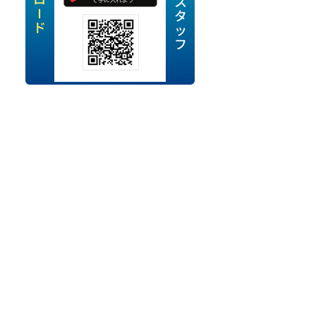
定派遣
OK
卒
ン・Uターン応援
経験を活かせる
ママ活躍中
・シニア活躍中
勤務可
時間以内
ク・副業
み