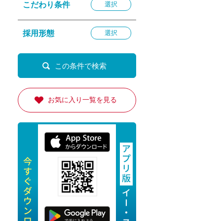
こだわり条件
選択
退勤
休
採用形態
選択
の転職応援
K
お気に入り一覧を見る
★採用
★採用
4月★採用
★採用
急募採用
公開求人