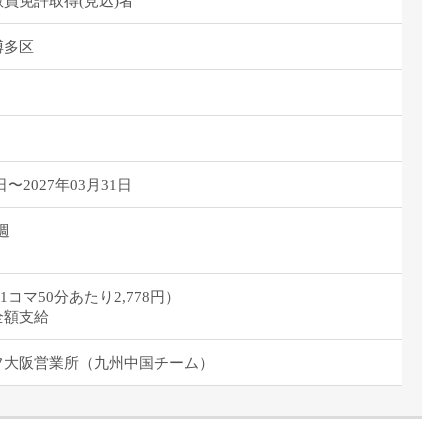
員免許取得(見込)者
博多区
日〜2027年03月31日
週
分（1コマ50分あたり2,778円）
全額支給
フ大阪営業所（九州中国チーム）