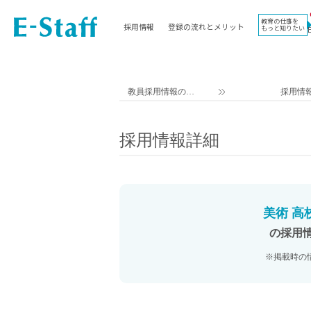
教育の仕事を
採用情報
登録の流れとメリット
もっと知りたい
EWORK TOP
コラム
地域
教科
関東
英語教員
教員採用情報のイ
採用情
東海
社会教員
ー・スタッフ TOP
近畿
理科教員
採用情報詳細
九州
数学教員
北海道
国語教員
沖縄県
その他教科教員
東北
学校事務
美術 高
信越
情報教員
の採用
中国
家庭科教員
※掲載時の
四国
技術教員
北陸
養護教諭
講師（免許不問）