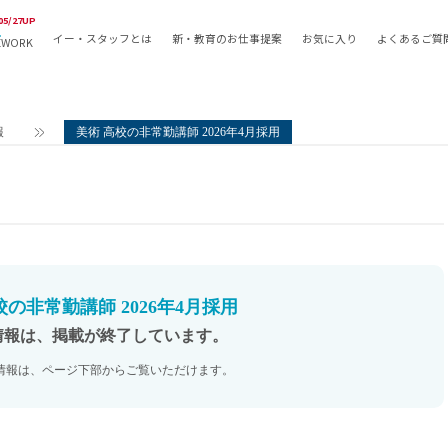
05/27UP
イー・スタッフとは
新・教育のお仕事提案
お気に入り
よくあるご質
EWORK
教員の採用
採用形態
採用
専任教諭
教育関
報
美術 高校の非常勤講師 2026年4月採用
常勤講師
教員か
非常勤講師
月額固
常勤職員
業務委
非常勤職員
自社採
アルバイト・パート
月額固
その他
月額固
校の非常勤講師 2026年4月採用
正社員
駅徒歩
情報は、掲載が終了しています。
契約社員
駅徒歩
情報は、ページ下部からご覧いただけます。
英語力
資格を
AMの