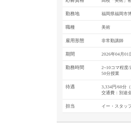
応募資格
高校「美術」教
勤務地
福岡県福岡市
職種
美術
雇用形態
非常勤講師
期間
2026年04月01
勤務時間
2~10コマ程度/
50分授業
待遇
3,334円/60
交通費：別途
担当
イー・スタッ