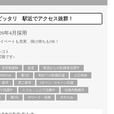
直雇用
免許不
ピッタリ 駅近でアクセス抜群！
26年4月採用
ライベートも充実、掛け持ちもOK！
シゴト
能です♪
非常勤講師
派遣
教員からの転職者活躍中
AMのみ
週3日
初めての転職応援
土日祝休
新卒
第二新卒
Iターン・Uターン応援
マ活躍中
ミドル・シニア活躍中
扶養内勤務可
日
週2日
Wワーク・副業
夕方のみ