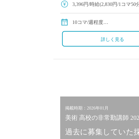
塾・予備校講師
3,396円/時給(2,830円/1コマ
オンライン講師
通勤手当あり
幼稚園教諭・保育
10コマ/週程度
日本語教師
1コマ50分授業
添削・校正スタッ
詳しく見る
学校支援員
広報・宣伝
一般事務
経理・会計事務
総務・人事事務
管理・運営
営業職
掲載時期：2026年01月
こども支援スタッ
美術 高校の非常勤講師 20
過去に募集していた