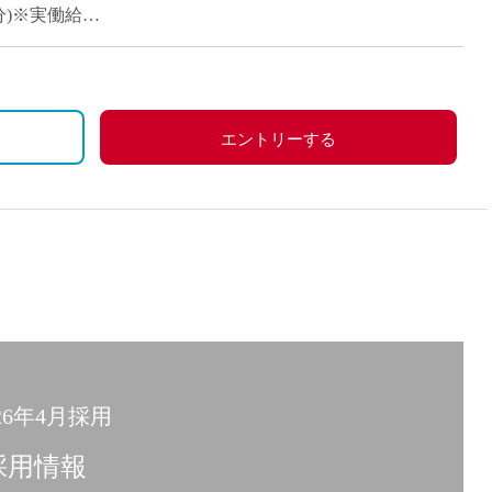
派遣
50分)※実働給
紹介予
士
未経験
新卒
フ
第二新
エントリーする
Iター
社会人
子育て
ミドル
扶養内
残業少
1日4
フ
週1日
26年4月採用
週2日
Wワー
採用情報
夕方の