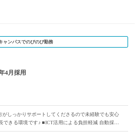
15時
土日祝
初めて
学生O
週6日
なキャンパスでのびのび勤務
週5日
週4日
週3日
7年4月採用
3学期
1学期
新年度
2学期
即日★
生方がしっかりサポートしてくださるので未経験でも安心
学校名
長できる環境です♪ ■ICT活用による負担軽減 自動採点
紹介
て、先生方の日々の作業の負担軽 […]