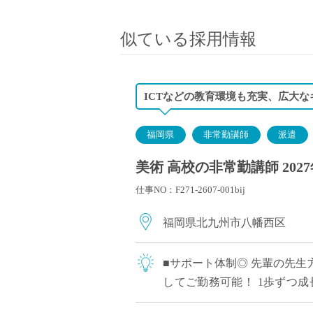
小学校教員
保健体育教員
似ている採用情報
音楽教員
美術教員
ICT支援員
ICTなどの教育環境も充実、広大
実習助手
司書
福岡県
非常勤講師
派遣
カウンセラー
美術 高校の非常勤講師 202
部活動指導員
仕事NO：F271-2607-001bij
学童スタッフ
その他職種
福岡県北九州市八幡西区
学習支援
チューター
■サポート体制◎ 先輩の先
個別指導
してご勤務可能！ 1歩ずつ成
ALT/AET
のシステムなどを導入されてい