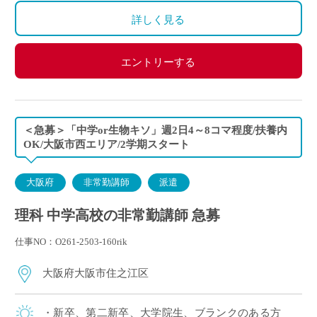
詳しく見る
エントリーする
＜急募＞「中学or生物キソ」週2日4～8コマ程度/扶養内
OK/大阪市西エリア/2学期スタート
大阪府
非常勤講師
派遣
理科 中学高校の非常勤講師 急募
仕事NO：O261-2503-160rik
大阪府大阪市住之江区
・新卒、第二新卒、大学院生、ブランクのある方