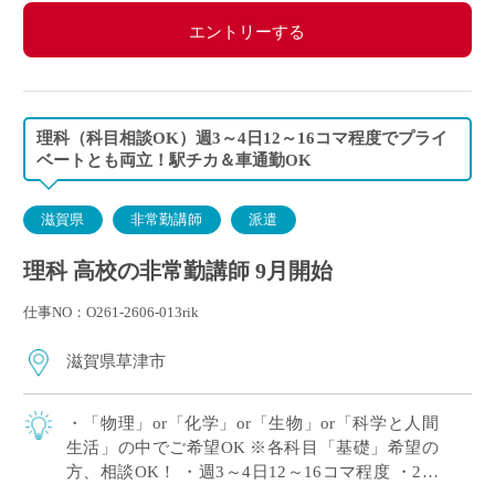
エントリーする
理科（科目相談OK）週3～4日12～16コマ程度でプライ
ベートとも両立！駅チカ＆車通勤OK
滋賀県
非常勤講師
派遣
理科 高校の非常勤講師 9月開始
仕事NO：O261-2606-013rik
滋賀県草津市
・「物理」or「化学」or「生物」or「科学と人間
生活」の中でご希望OK ※各科目「基礎」希望の
方、相談OK！ ・週3～4日12～16コマ程度 ・2学