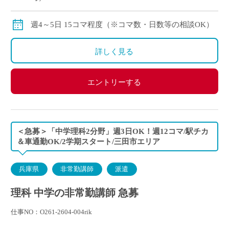
交通費：別途全額支給
※月の途中からご勤務開始の場合は、日割計算になり
週4～5日 15コマ程度（※コマ数・日数等の相談OK）
ます。
詳しく見る
エントリーする
＜急募＞「中学理科2分野」週3日OK！週12コマ/駅チカ
＆車通勤OK/2学期スタート/三田市エリア
兵庫県
非常勤講師
派遣
理科 中学の非常勤講師 急募
仕事NO：O261-2604-004rik