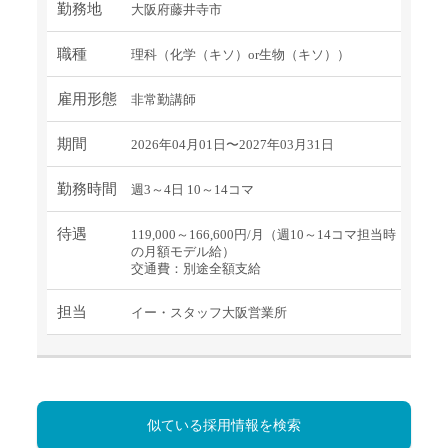
勤務地
大阪府藤井寺市
職種
理科（化学（キソ）or生物（キソ））
雇用形態
非常勤講師
期間
2026年04月01日〜2027年03月31日
勤務時間
週3～4日 10～14コマ
待遇
119,000～166,600円/月（週10～14コマ担当時
の月額モデル給）
交通費：別途全額支給
担当
イー・スタッフ大阪営業所
似ている採用情報を検索