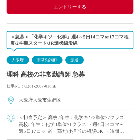
エントリーする
＜急募＞「化学キソ＋化学」週4～5日14コマor17コマ程
度/2学期スタート/JR環状線沿線
大阪府
非常勤講師
派遣
理科 高校の非常勤講師 急募
仕事NO：O261-2607-016rik
大阪府大阪市生野区
＜担当予定＞ 高校2年生：化学キソ2単位×7クラス
高校3年生：化学3単位×1クラス ・週4日14コマ～
週5日17コマ ※一部だけ担当の相談OK ・時間割
の相談OK ・大阪市内エリアの私立高校にて、理