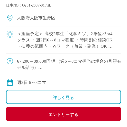
仕事NO：O261-2607-017rik
大阪府大阪市生野区
＜担当予定＞ 高校2年生「化学キソ」2単位×3or4
クラス ・週2日6～8コマ程度 ・時間割の相談OK
・扶養の範囲内・Wワーク（兼業・副業）OK ・
大阪市内エリアの私立高校にて、理科の非常勤講
師で勤務いただける方を募集 […]
67,200～89,600円/月（週6～8コマ担当の場合の月額モ
デル給与）
交通費:別途支給
※月の途中からご勤務開始の場合は、日割計算になり
週2日 6～8コマ
ます。
詳しく見る
エントリーする