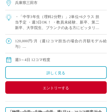
兵庫県三田市
・「中学3年生（理科2分野）」2単位×6クラス 担
当予定 ・週3日OK！ ・教員未経験、新卒、第二
新卒、大学院生、ブランクのある方にピッタリ！
・労務環境や生徒層において評判の良い学校です
※広大なキャンパスでしっかり授 […]
120,000円/月（週12コマ担当の場合の月額モデル給
与）
交通費：別途全額支給
※ご勤務スタート時期によって、初月の給与は日割計
週3～4日 12コマ程度
算になります。
詳しく見る
エントリーする
「物理or化学or生物or中学」週5日18～20コマ程度/社会