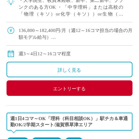
・大学院生、教員未経験、新卒、第二新卒、ブラ
ンクのある方OK ・「中学理科」または高校の
「物理（キソ）or化学（キソ））or生物（キ
ソ）」の中でご希望をおっしゃってください！ 、
週3～4日12～16コマ程度の中で相談OK […]
136,800～182,400円/月（週12～16コマ担当の場合の月
額モデル給与）
交通費：別途全額支給
※ご勤務スタート時期によって、初月の給与は日割計
週3～4日12～16コマ程度
算になります。
詳しく見る
エントリーする
週1日4コマ～OK「理科（科目相談OK）」駅チカ＆車通
勤OK/2学期スタート/滋賀県草津エリア