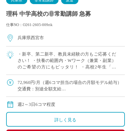
兵庫県
非常勤講師
派遣
理科 中学高校の非常勤講師 急募
仕事NO：O261-2605-009rik
兵庫県西宮市
・新卒、第二新卒、教員未経験の方もご応募くだ
さい！ ・扶養の範囲内・Wワーク（兼業・副業）
のご希望の方にもピッタリ！ ・高校2年生「物
理」3単位×2クラス 担当予定！ ※週2日相談可 ・2
学期スタート ・兵庫県西宮市エリ […]
72,960円/月（週6コマ担当の場合の月額モデル給与）
交通費：別途全額支給
※ただし、月の途中からご勤務開始の場合は、日割計
算になります
週2～3日6コマ程度
詳しく見る