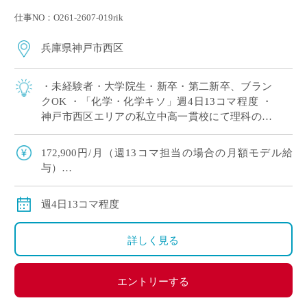
仕事NO：O261-2607-019rik
兵庫県神戸市西区
・未経験者・大学院生・新卒・第二新卒、ブラン
クOK ・「化学・化学キソ」週4日13コマ程度 ・
神戸市西区エリアの私立中高一貫校にて理科の非
常勤講師で勤務いただける方を募集します。 ※高
校免許のみOK
172,900円/月（週13コマ担当の場合の月額モデル給
与）
交通費：別途全額支給
週4日13コマ程度
詳しく見る
エントリーする