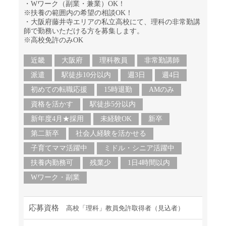
・Wワーク（副業・兼業）OK！
※扶養の範囲内の希望の相談OK！
・大阪府藤井寺エリアの私立高校にて、理科の非常勤講
師で勤務いただける方を募集します。
※高校免許のみOK
近畿
大阪府
理科教員
非常勤講師
派遣
駅徒歩10分以内
週3日
週4日
初めての転職応援
15時退勤
AMのみ
資格を活かす
駅徒歩5分以内
新年度4月★採用
未経験OK
新卒
第二新卒
社会人経験を活かせる
子育てママ活躍中
ミドル・シニア活躍中
扶養内勤務可
残業少
1日4時間以内
Wワーク・副業
応募資格
高校「理科」教員免許取得者（見込者）