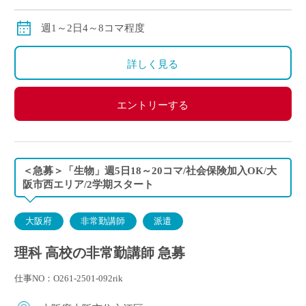
交通費：別途全額支給
※ご勤務スタート時期によって、初月の給与は日割計
週1～2日4～8コマ程度
算になります。
詳しく見る
エントリーする
＜急募＞「生物」週5日18～20コマ/社会保険加入OK/大
阪市西エリア/2学期スタート
大阪府
非常勤講師
派遣
理科 高校の非常勤講師 急募
仕事NO：O261-2501-092rik