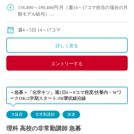
科の非常勤講師で勤務 […]
156,800～190,400円/月（週14～17コマ担当の場合の月
額モデル給与）
交通費:別途支給
※月の途中からご勤務開始の場合は、日割計算になり
週4～5日 14～17コマ
ます。
詳しく見る
エントリーする
＜急募＞「化学キソ」週2日6～8コマ程度/扶養内・Wワ
ークOK/2学期スタート/JR環状線沿線
大阪府
非常勤講師
派遣
理科 高校の非常勤講師 急募