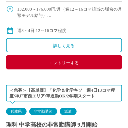
期スタート予定 ・滋賀県草津市エリアの私立高等
学校にて、理科の非常勤講 […]
132,000～176,000円/月（週12～16コマ担当の場合の月
額モデル給与）
※ご勤務スタート時期によって、初月の給与は日割計
算になります。
週3～4日 12～16コマ程度
交通費：別途全額支給
※車通勤の場合、弊社規定による支給になります。
詳しく見る
エントリーする
＜急募＞【高単価】「化学＆化学キソ」週4日13コマ程
度/神戸市西エリア/車通勤OK/2学期スタート
兵庫県
非常勤講師
派遣
理科 中学高校の非常勤講師 9月開始