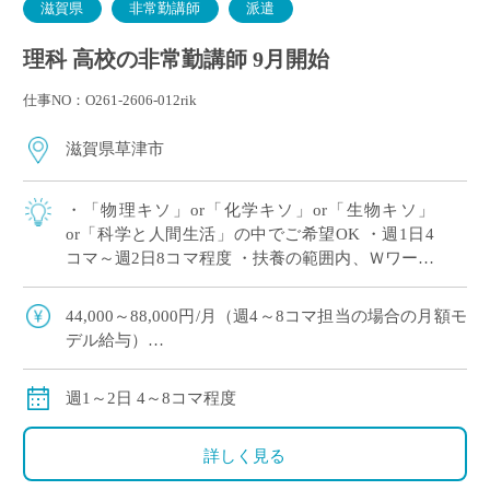
滋賀県
非常勤講師
派遣
理科 高校の非常勤講師 9月開始
仕事NO：O261-2606-012rik
滋賀県草津市
・「物理キソ」or「化学キソ」or「生物キソ」
or「科学と人間生活」の中でご希望OK ・週1日4
コマ～週2日8コマ程度 ・扶養の範囲内、Ｗワーク
（副業・兼業）OK ・滋賀県草津市エリアの私立
高等学校にて、理科の非常勤講師 […]
44,000～88,000円/月（週4～8コマ担当の場合の月額モ
デル給与）
※ご勤務スタート時期によって、初月の給与は日割計
算になります。
週1～2日 4～8コマ程度
交通費：別途全額支給
※車通勤の場合、弊社規定による支給になります。
詳しく見る