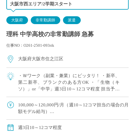
大阪市西エリア/2学期スタート
大阪府
非常勤講師
派遣
理科 中学高校の非常勤講師 急募
仕事NO：O261-2501-093rik
大阪府大阪市住之江区
・Ｗワーク（副業・兼業）にピッタリ！ ・新卒、
第二新卒、ブランクのある方OK ・「生物（キ
ソ）」or「中学」週3日10～12コマ程度 担当予定
※ご希望のコマ数・日数・曜日等ございました
ら、調整OK！ ※扶養内希望の相談 […]
100,000～120,000円/月（週10～12コマ担当の場合の月
額モデル給与）
交通費：別途全額支給
※ご勤務スタート時期によって、初月の給与は日割計
週3日10～12コマ程度
算になります。