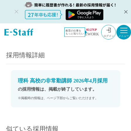
教員採用情
採用情報
05/27UP
教育の仕事を
EWORK
もっと知りたい
報のイー・
理科 高校の非常勤講師 2026年4月採用
ログイン
スタッフ
TOP
採用情報詳細
理科 高校の非常勤講師 2026年4月採用
の採用情報は、掲載が終了しています。
※掲載時の情報は、ページ下部からご覧いただけます。
似ている採用情報