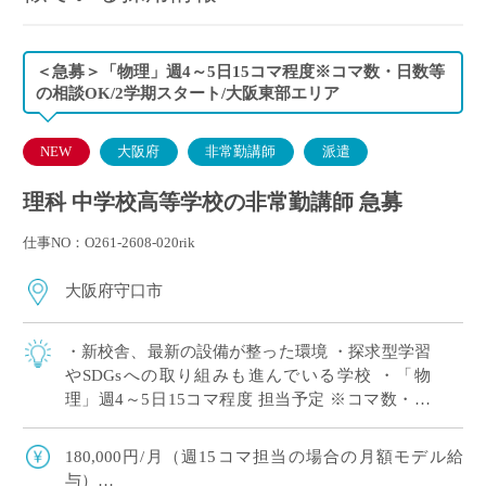
＜急募＞「物理」週4～5日15コマ程度※コマ数・日数等
の相談OK/2学期スタート/大阪東部エリア
NEW
大阪府
非常勤講師
派遣
理科 中学校高等学校の非常勤講師 急募
仕事NO：O261-2608-020rik
大阪府守口市
・新校舎、最新の設備が整った環境 ・探求型学習
やSDGsへの取り組みも進んでいる学校 ・「物
理」週4～5日15コマ程度 担当予定 ※コマ数・日
数等の相談OK ・大阪府東エリアの私立中高一貫
校にて、理科の非常勤講師で勤務い […]
180,000円/月（週15コマ担当の場合の月額モデル給
与）