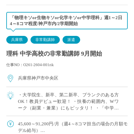
「物理キソor生物キソor化学キソor中学理科」週1～2日
4～8コマ程度/神戸市内/2学期開始
兵庫県
非常勤講師
派遣
理科 中学高校の非常勤講師 9月開始
仕事NO：O261-2604-001rik
兵庫県神戸市中央区
・大学院生、新卒、第二新卒、ブランクのある方
OK！教員デビュー歓迎！ ・扶養の範囲内、Wワ
ーク（副業・兼業）にもピッタリ！ ・「中学理
科」または高校の「物理キソor化学キソor生物キ
ソ」のいずれか1科目が担当できればOK […]
45,600～91,200円/月（週4～8コマ担当の場合の月額モ
デル給与）