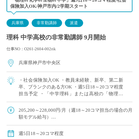
保険加入OK/神戸市内/2学期スタート
兵庫県
非常勤講師
派遣
理科 中学高校の非常勤講師 9月開始
仕事NO：O261-2604-002rik
兵庫県神戸市中央区
・社会保険加入OK ・教員未経験、新卒、第二新
卒、ブランクのある方OK ・週5日18～20コマ程度
担当予定 ・「中学理科」または高校の「物理」
or「化学」or「生物」の中で、ご希望科目の相談
OK ・2学期スタートですが […]
205,200～228,000円/月（週18～20コマ担当の場合の月
額モデル給与）
交通費：別途全額支給
週18コマ以上担当で、社会保険加入
週5日18～20コマ程度
※ご勤務スタート時期によって、初月の給与は日割計