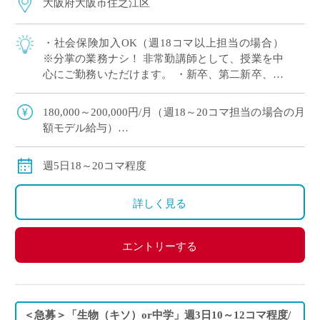
大阪府大阪市住之江区
・社会保険加入OK（週18コマ以上担当の場合）
※分掌の業務ナシ！ 非常勤講師として、授業を中
心にご勤務いただけます。 ・新卒、第二新卒、ブ
ランクのある方OK ・「生物」週5日18～20コマ程
度 担当予定 ・2学期スター […]
180,000～200,000円/月（週18～20コマ担当の場合の月
額モデル給与）
交通費：別途全額支給
※週18コマ以上担当の場合、社会保険加入
週5日18～20コマ程度
※ご勤務スタート時期によって、初月の給与は日割計
算になります。
詳しく見る
エントリーする
＜急募＞「生物（キソ）or中学」週3日10～12コマ程度/