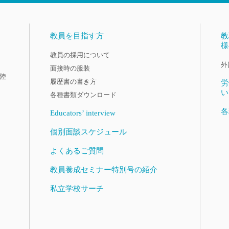
教員を目指す方
教
様
教員の採用について
外
面接時の服装
陸
履歴書の書き方
労
い
各種書類ダウンロード
各
Educators’ interview
個別面談スケジュール
よくあるご質問
教員養成セミナー特別号の紹介
私立学校サーチ