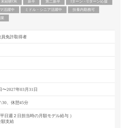
派遣
未経験OK
新卒
第二新卒
Iターン・Uターン応援
紹介予
マ活躍中
ミドル・シニア活躍中
扶養内勤務可
士
未経験
副業
新卒
フ
第二新
教員免許取得者
Iター
社会人
子育て
ミドル
扶養内
残業少
日〜2027年03月31日
1日4
フ
週1日
7:30、休憩45分
週2日
/月（平日週２日担当時の月額モデル給与 ）
Wワー
全額支給
夕方の