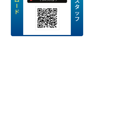
定派遣
OK
卒
ン・Uターン応援
経験を活かせる
ママ活躍中
・シニア活躍中
勤務可
時間以内
ク・副業
み