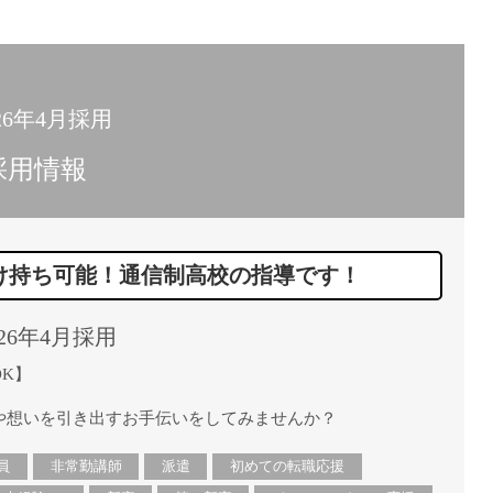
15時
土日祝
初めて
学生O
26年4月採用
週6日
採用情報
週5日
週4日
週3日
け持ち可能！通信制高校の指導です！
3学期
1学期
26年4月採用
新年度
2学期
K】
即日★
や想いを引き出すお手伝いをしてみませんか？
学校名
紹介
員
非常勤講師
派遣
初めての転職応援