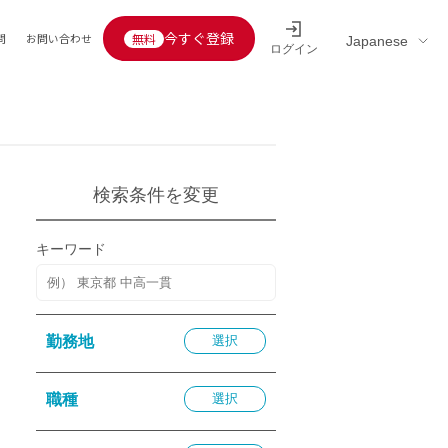
今すぐ登録
問
お問い合わせ
ログイン
Educators’ interview
採用情報一覧
区分
連企業
らの転職者活躍中
定給30万円以上
検索条件を変更
託
用情報
キーワード
定給25万円以上
定給20万円以上
10分以内
勤務地
選択
5分以内
を活かす
職種
選択
活かす
み