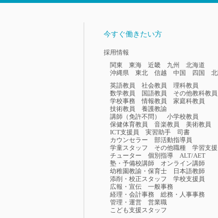
今すぐ働きたい方
採用情報
関東
東海
近畿
九州
北海道
沖縄県
東北
信越
中国
四国
北
英語教員
社会教員
理科教員
数学教員
国語教員
その他教科教員
学校事務
情報教員
家庭科教員
技術教員
養護教諭
講師（免許不問）
小学校教員
保健体育教員
音楽教員
美術教員
ICT支援員
実習助手
司書
カウンセラー
部活動指導員
学童スタッフ
その他職種
学習支援
チューター
個別指導
ALT/AET
塾・予備校講師
オンライン講師
幼稚園教諭・保育士
日本語教師
添削・校正スタッフ
学校支援員
広報・宣伝
一般事務
経理・会計事務
総務・人事事務
管理・運営
営業職
こども支援スタッフ