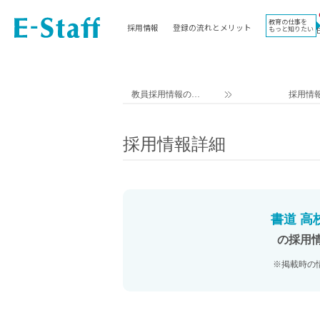
教育の仕事を
採用情報
登録の流れとメリット
もっと知りたい
EWORK TOP
コラム
地域
教科
関東
英語教員
教員採用情報のイ
採用情
東海
社会教員
ー・スタッフ TOP
近畿
理科教員
採用情報詳細
九州
数学教員
北海道
国語教員
沖縄県
その他教科教員
東北
学校事務
書道 高
信越
情報教員
の採用
中国
家庭科教員
※掲載時の
四国
技術教員
北陸
養護教諭
講師（免許不問）