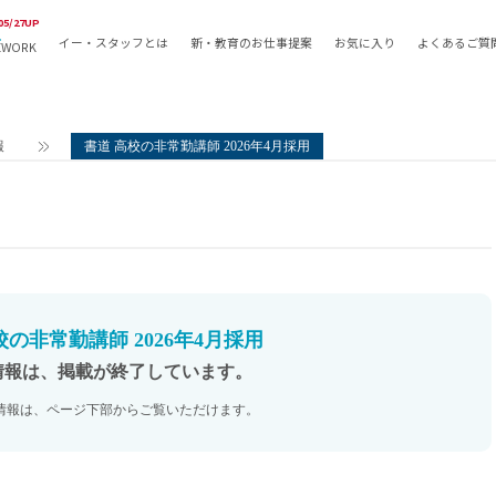
05/27UP
イー・スタッフとは
新・教育のお仕事提案
お気に入り
よくあるご質
EWORK
教員の採用
採用形態
採用
専任教諭
教育関
報
書道 高校の非常勤講師 2026年4月採用
常勤講師
教員か
非常勤講師
月額固
常勤職員
業務委
非常勤職員
自社採
アルバイト・パート
月額固
その他
月額固
校の非常勤講師 2026年4月採用
正社員
駅徒歩
情報は、掲載が終了しています。
契約社員
駅徒歩
情報は、ページ下部からご覧いただけます。
英語力
資格を
AMの