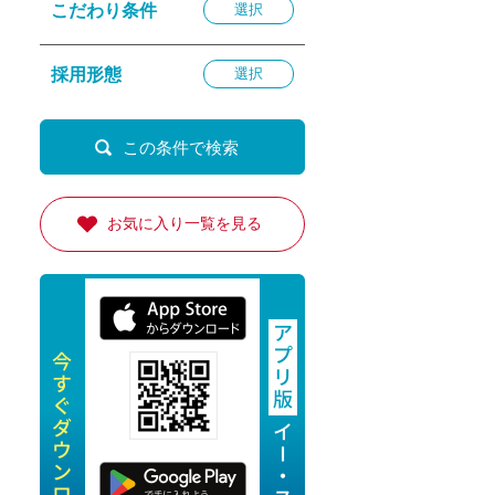
こだわり条件
選択
退勤
休
採用形態
選択
の転職応援
K
お気に入り一覧を見る
★採用
★採用
4月★採用
★採用
急募採用
公開求人