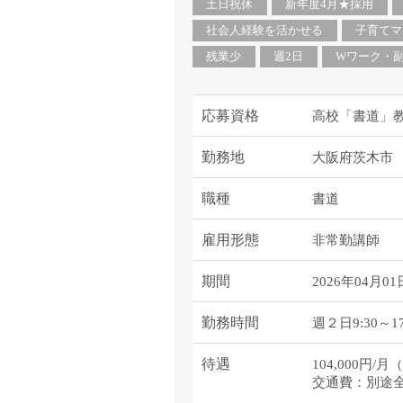
塾・予備校講師
土日祝休
新年度4月★採用
オンライン講師
社会人経験を活かせる
子育てマ
幼稚園教諭・保育
残業少
週2日
Wワーク・
日本語教師
添削・校正スタッ
応募資格
高校「書道」
学校支援員
勤務地
大阪府茨木市
広報・宣伝
一般事務
職種
書道
経理・会計事務
総務・人事事務
雇用形態
非常勤講師
管理・運営
期間
2026年04月01
営業職
こども支援スタッ
勤務時間
週２日9:30～1
待遇
104,000円
交通費：別途