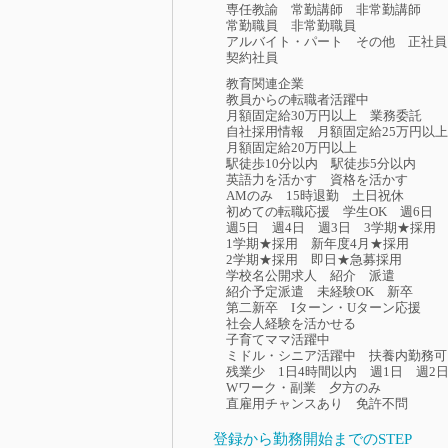
専任教諭
常勤講師
非常勤講師
常勤職員
非常勤職員
アルバイト・パート
その他
正社員
契約社員
教育関連企業
教員からの転職者活躍中
月額固定給30万円以上
業務委託
自社採用情報
月額固定給25万円以上
月額固定給20万円以上
駅徒歩10分以内
駅徒歩5分以内
英語力を活かす
資格を活かす
AMのみ
15時退勤
土日祝休
初めての転職応援
学生OK
週6日
週5日
週4日
週3日
3学期★採用
1学期★採用
新年度4月★採用
2学期★採用
即日★急募採用
学校名公開求人
紹介
派遣
紹介予定派遣
未経験OK
新卒
第二新卒
Iターン・Uターン応援
社会人経験を活かせる
子育てママ活躍中
ミドル・シニア活躍中
扶養内勤務可
残業少
1日4時間以内
週1日
週2
Wワーク・副業
夕方のみ
直雇用チャンスあり
免許不問
登録から勤務開始までのSTEP