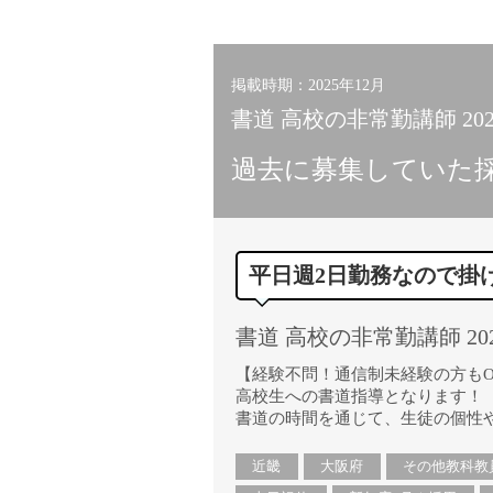
小学校教員
保健体育教員
音楽教員
掲載時期：2025年12月
美術教員
書道 高校の非常勤講師 20
ICT支援員
過去に募集していた
実習助手
司書
カウンセラー
平日週2日勤務なので掛
部活動指導員
学童スタッフ
書道 高校の非常勤講師 20
その他職種
学習支援
【経験不問！通信制未経験の方もO
高校生への書道指導となります！
チューター
書道の時間を通じて、生徒の個性
個別指導
ALT/AET
近畿
大阪府
その他教科教