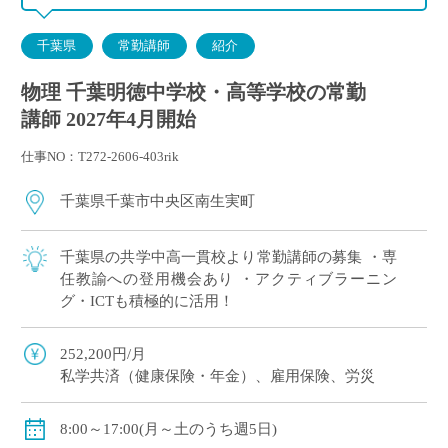
千葉県
常勤講師
紹介
物理 千葉明徳中学校・高等学校の常勤
講師 2027年4月開始
仕事NO：T272-2606-403rik
千葉県千葉市中央区南生実町
千葉県の共学中高一貫校より常勤講師の募集 ・専
任教諭への登用機会あり ・アクティブラーニン
グ・ICTも積極的に活用！
252,200円/月
私学共済（健康保険・年金）、雇用保険、労災
8:00～17:00(月～土のうち週5日)