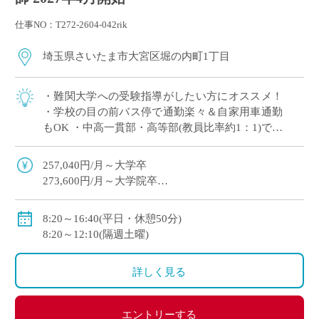
仕事NO：T272-2604-042rik
埼玉県さいたま市大宮区堀の内町1丁目
・難関大学への受験指導がしたい方にオススメ！
・学校の目の前バス停で通勤楽々＆自家用車通勤
もOK ・中高一貫部・高等部(教員比率約1：1)でス
キルに合った教育が可能 ・生徒一人ひとりを大切
にした指導を展開
257,040円/月～大学卒
273,600円/月～大学院卒
※教員経験年数等により変動
・各種手当：住宅・講習・入試手当等
8:20～16:40(平日・休憩50分)
・賞与
8:20～12:10(隔週土曜)
初年度：3.69カ月(6月：0.69カ月、12月：3カ月)
2年目以降：5.3カ月(6月：2.3カ月、12月：3.0カ月 )※
詳しく見る
昨年度実績
・昇給あり
・私学共済加入
エントリーする