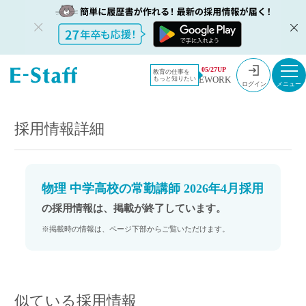
教員採用情
採用情報
05/27UP
教育の仕事を
EWORK
もっと知りたい
報のイー・
物理 中学高校の常勤講師 2026年4月採用
ログイン
スタッフ
TOP
採用情報詳細
物理 中学高校の常勤講師 2026年4月採用
の採用情報は、掲載が終了しています。
※掲載時の情報は、ページ下部からご覧いただけます。
似ている採用情報