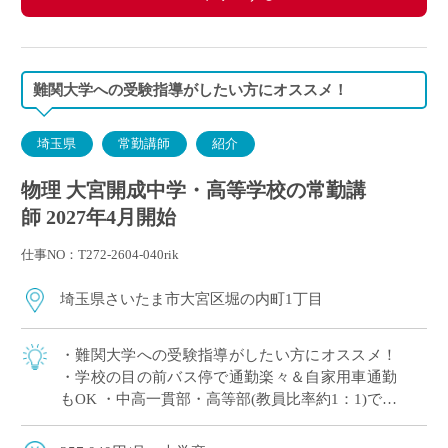
・交通費別途支給
難関大学への受験指導がしたい方にオススメ！
埼玉県
常勤講師
紹介
物理 大宮開成中学・高等学校の常勤講
師 2027年4月開始
仕事NO：T272-2604-040rik
埼玉県さいたま市大宮区堀の内町1丁目
・難関大学への受験指導がしたい方にオススメ！
・学校の目の前バス停で通勤楽々＆自家用車通勤
もOK ・中高一貫部・高等部(教員比率約1：1)でス
キルに合った教育が可能 ・生徒一人ひとりを大切
にした指導を展開