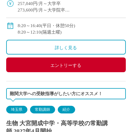
にした指導を展開
257,040円/月～大学卒
273,600円/月～大学院卒
※教員経験年数等により変動
・各種手当：住宅・講習・入試手当等
8:20～16:40(平日・休憩50分)
・賞与
8:20～12:10(隔週土曜)
初年度：3.69カ月(6月：0.69カ月、12月：3カ月)
2年目以降：5.3カ月(6月：2.3カ月、12月：3.0カ月 )※
詳しく見る
昨年度実績
・昇給あり
・私学共済加入
エントリーする
・交通費別途支給
難関大学への受験指導がしたい方にオススメ！
埼玉県
常勤講師
紹介
生物 大宮開成中学・高等学校の常勤講
師 2027年4月開始