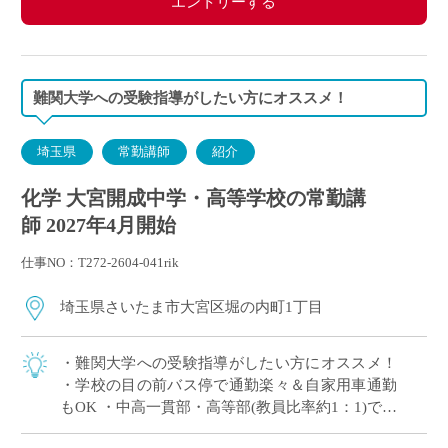
エントリーする
難関大学への受験指導がしたい方にオススメ！
埼玉県
常勤講師
紹介
化学 大宮開成中学・高等学校の常勤講
師 2027年4月開始
仕事NO：T272-2604-041rik
埼玉県さいたま市大宮区堀の内町1丁目
・難関大学への受験指導がしたい方にオススメ！
・学校の目の前バス停で通勤楽々＆自家用車通勤
もOK ・中高一貫部・高等部(教員比率約1：1)でス
キルに合った教育が可能 ・生徒一人ひとりを大切