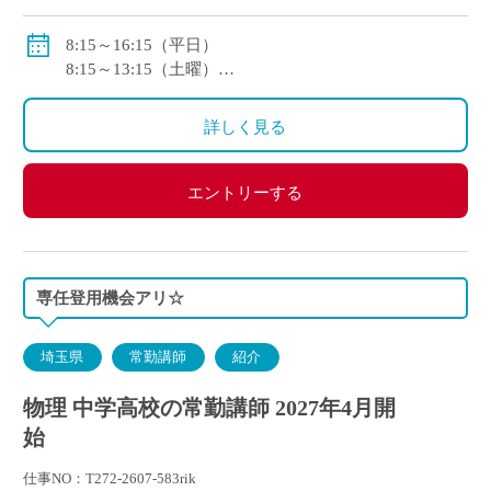
本),6,500 円(住居)】
賞与：あり（年2回・年間計5.78ヶ月分）
8:15～16:15（平日）
8:15～13:15（土曜）
<モデル月収>
※1年変形労働時間制を採用
246,100円/月～：大学卒2年目
詳しく見る
267,800円/月～：大学院（修士）卒2年目
エントリーする
専任登用機会アリ☆
埼玉県
常勤講師
紹介
物理 中学高校の常勤講師 2027年4月開
始
仕事NO：T272-2607-583rik