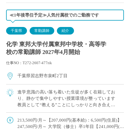
≪1年後専任予定≫人気付属校でのご勤務です
千葉県
常勤講師
紹介
化学 東邦大学付属東邦中学校・高等学
校の常勤講師 2027年4月開始
仕事NO：T272-2607-477rik
千葉県習志野市泉町2丁目
進学意識の高い落ち着いた生徒が多く在籍してお
り、静かで集中しやすい授業環境が整っています
教員として“教える”ことにしっかりと向き合える
職場です こんな方が勤務しています ・出産後、
育児をしながら教壇復帰された先生 ・副 […]
213,500円/月～【207,000円(基本給)：6,500円(住居)】
247,500円/月～ 大学院（修士）卒1年目【241,000円(基