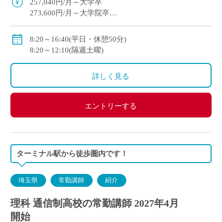
257,040円/月～大学卒
273,600円/月～大学院卒
※教員経験年数等により変動
・各種手当：住宅・講習・入試手当等
8:20～16:40(平日・休憩50分)
・賞与
8:20～12:10(隔週土曜)
初年度：3.69カ月(6月：0.69カ月、12月：3カ月)
2年目以降：5.3カ月(6月：2.3カ月、12月：3.0カ月 )※
詳しく見る
昨年度実績
・昇給あり
・私学共済加入
エントリーする
・交通費別途支給
ターミナル駅から徒歩圏内です！
埼玉県
常勤講師
紹介
理科 通信制高校の常勤講師 2027年4月
開始