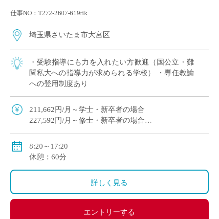
仕事NO：T272-2607-619rik
埼玉県さいたま市大宮区
・受験指導にも力を入れたい方歓迎（国公立・難
関私大への指導力が求められる学校） ・専任教諭
への登用制度あり
211,662円/月～学士・新卒者の場合
227,592円/月～修士・新卒者の場合
●通勤手当：実費支給（上限：50,000円）
8:20～17:20
●その他手当：扶養手当・職務手当・役職手当
休憩：60分
●賞与：学院規定による
●昇給：学院規定による
詳しく見る
●保険等：私学共済、労災保険、雇用保険
エントリーする