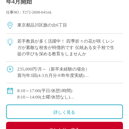
年4月開始
仕事NO：T272-2608-641rik
東京都品川区旗の台6丁目
若手教員が多く活躍中！ 四季折々の花が咲くレン
ガが素敵な校舎が特徴的です 伝統ある女子校で生
徒の学びを深める教育をしませんか
235,000円/月～（新卒未経験の場合）
賞与年3回(4.3カ月分※昨年度実績)
社会保険完備（私学共済加入）
8:10～17:00(平日/休憩1時間)
大学新卒者の場合 年収4,600,000円程度
8:10～14:00(土曜/休憩なし)
大学院卒者の場合 年収5,000,000円程度
休日：火・木・金曜日から１日のフリーデイ、日曜
日、祝祭日、および学校の定める休日
詳しく見る