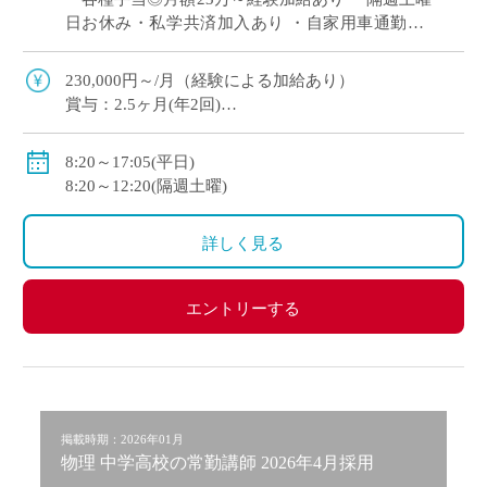
日お休み・私学共済加入あり ・自家用車通勤OK
落ち着いた学習環境の中で、生徒一人ひとりの理
解を丁寧に支える常勤講師を募集 I […]
230,000円～/月（経験による加給あり）
賞与：2.5ヶ月(年2回)
副担任手当：2,000円
部活手当：2,000円～16,000円
8:20～17:05(平日)
住宅手当：（賃貸契約の場合）上限26,000円
8:20～12:20(隔週土曜)
昇給：年1回5,000円
詳しく見る
エントリーする
掲載時期：2026年01月
物理 中学高校の常勤講師 2026年4月採用