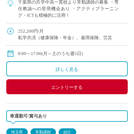
千葉県の共学中高一貫校より常勤講師の募集 ・専
任教諭への登用機会あり ・アクティブラーニン
グ・ICTも積極的に活用！
252,200円/月
私学共済（健康保険・年金）、雇用保険、労災
8:00～17:00(月～土のうち週5日)
詳しく見る
エントリーする
車通勤可/賞与あり
埼玉県
常勤講師
紹介