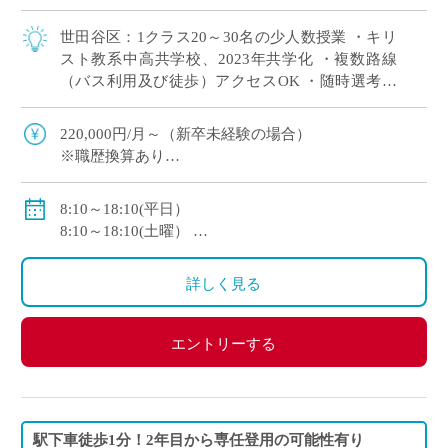
世田谷区：1クラス20～30名の少人数授業 ・キリ
スト教系中高共学校、2023年共学化 ・複数路線
（バス利用及び徒歩）アクセスOK ・随時選考で
自分のスケジュールに合わせて選考
220,000円/月～（新卒未経験の場合）
※職歴換算あり
※各種手当あり
私学共済加入
8:10～18:10(平日）
8:10～18:10(土曜）
休日:日曜・祝祭日・月曜から土曜の内1日
詳しく見る
エントリーする
駅下車徒歩1分！2年目から専任登用の可能性有り