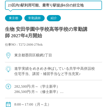
23区内3駅利用可能、最寄り駅徒歩6分の好立地
東京都
常勤講師
紹介
生物 安田学園中学校高等学校の常勤講
師 2027年4月開始
仕事NO：T272-2606-278rik
東京都墨田区横網2丁目
進学実績をめきめき伸ばしている共学中高併設校
住宅手当、講習・補習手当など手当充実♪
282,500円/月～（学士新卒）
286,500円/月～（修士新卒）
住宅手当・超過手当・講習補習手当有
賞与年2回（実績/年間5.2ヶ月+100,000円※新規採用者/
8:00～17:00（月～土）