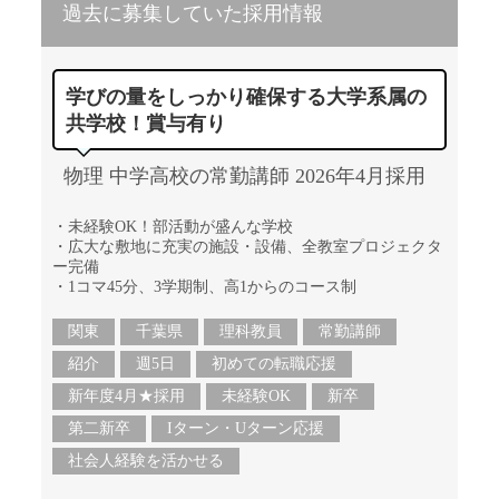
過去に募集していた採用情報
学びの量をしっかり確保する大学系属の
共学校！賞与有り
物理 中学高校の常勤講師 2026年4月採用
・未経験OK！部活動が盛んな学校
・広大な敷地に充実の施設・設備、全教室プロジェクタ
ー完備
・1コマ45分、3学期制、高1からのコース制
関東
千葉県
理科教員
常勤講師
紹介
週5日
初めての転職応援
新年度4月★採用
未経験OK
新卒
第二新卒
Iターン・Uターン応援
社会人経験を活かせる