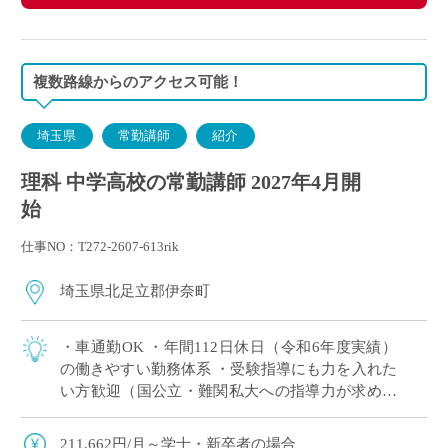
複数路線からのアクセス可能！
埼玉県
常勤講師
紹介
理科 中学高校の常勤講師 2027年4月開
始
仕事NO：T272-2607-613rik
埼玉県北足立郡伊奈町
・車通勤OK ・年間112日休⽇（令和6年度実績）
の働きやすい勤務体系 ・受験指導にも力を入れた
い方歓迎（国公立・難関私大への指導力が求めら
れる学校） ・専任教諭への登用制度あり
211,662円/月～学士・新卒者の場合