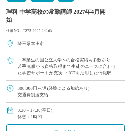
理科 中学高校の常勤講師 2027年4月開
始
仕事NO：T272-2605-141rik
埼玉県本庄市
・卒業生の国公立大学への合格実績も多数あり ・
苦手克服から資格取得まで生徒のニーズに合わせ
た学習サポートが充実 ・ICTを活用した情報収集
や分析、発表などを積極的に導入
300,000円～/月(経験による加給あり)
交通費別途支給
賞与年間2回
社会保険、労働保険、雇用保険
8:30～17:30(平日)
休憩：1時間
〈モデル年収〉
420万円（新卒・学部卒）、428万円（新卒・院卒）