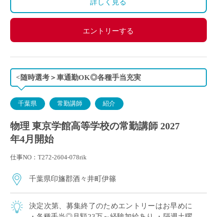
詳しく見る
450万円（30歳・学部卒）、630万円（40歳・学部卒）
エントリーする
<随時選考＞車通勤OK◎各種手当充実
千葉県
常勤講師
紹介
物理 東京学館高等学校の常勤講師 2027
年4月開始
仕事NO：T272-2604-078rik
千葉県印旛郡酒々井町伊篠
決定次第、募集終了のためエントリーはお早めに
・各種手当◎月額23万～経験加給あり ・隔週土曜