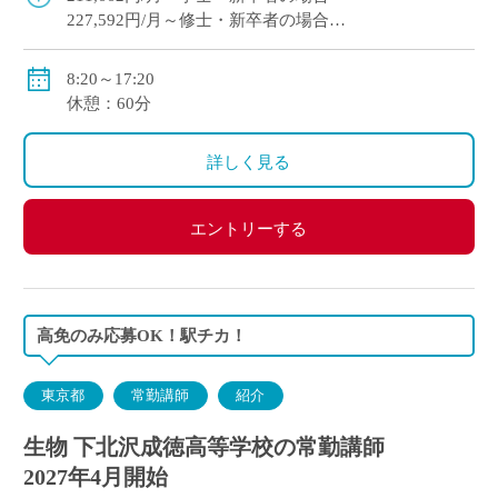
227,592円/月～修士・新卒者の場合
●通勤手当：実費支給（上限：50,000円）
8:20～17:20
●その他手当：扶養手当・職務手当・役職手当
休憩：60分
●賞与：学院規定による
●昇給：学院規定による
詳しく見る
●保険等：私学共済、労災保険、雇用保険
エントリーする
高免のみ応募OK！駅チカ！
東京都
常勤講師
紹介
生物 下北沢成徳高等学校の常勤講師
2027年4月開始