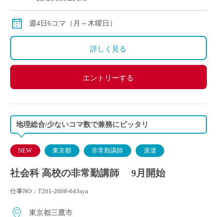
週4日6コマ（月～木曜日）
詳しく見る
エントリーする
地理総合/少ないコマ数で兼務にピッタリ
NEW
東京都
非常勤講師
派遣
社会科 高校の非常勤講師 9月開始
仕事NO：T261-2608-643sya
東京都三鷹市