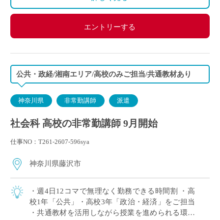
エントリーする
公共・政経/湘南エリア/高校のみご担当/共通教材あり
神奈川県
非常勤講師
派遣
社会科 高校の非常勤講師 9月開始
仕事NO：T261-2607-596sya
神奈川県藤沢市
・週4日12コマで無理なく勤務できる時間割 ・高
校1年「公共」・高校3年「政治・経済」をご担当
・共通教材を活用しながら授業を進められる環境