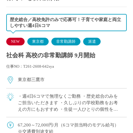
歴史総合／高校免許のみで応募可！子育てや家庭と両立
しやすい週4日6コマ
NEW
東京都
非常勤講師
派遣
社会科 高校の非常勤講師 9月開始
仕事NO：T261-2608-642sya
東京都三鷹市
・週4日6コマで無理なくご勤務 ・歴史総合のみを
ご担当いただきます ・久しぶりの学校勤務をお考
えの方にもおすすめ ・生徒一人ひとりの個性を大
切にする自由な校風 ・生徒との対話を大切にした
授業をしたい方におすすめ
67,200～72,000円/月（6コマ担当時のモデル給与）
※交通費別途支給