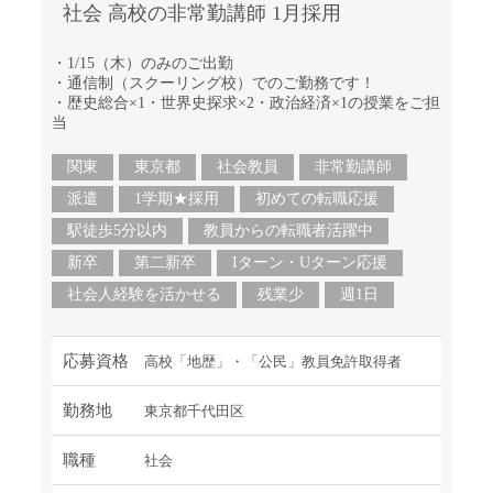
社会 高校の非常勤講師 1月採用
・1/15（木）のみのご出勤
・通信制（スクーリング校）でのご勤務です！
・歴史総合×1・世界史探求×2・政治経済×1の授業をご担
当
関東
東京都
社会教員
非常勤講師
派遣
1学期★採用
初めての転職応援
駅徒歩5分以内
教員からの転職者活躍中
新卒
第二新卒
Iターン・Uターン応援
社会人経験を活かせる
残業少
週1日
応募資格
高校「地歴」・「公民」教員免許取得者
勤務地
東京都千代田区
職種
社会