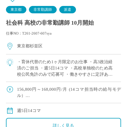
東京都
非常勤講師
派遣
社会科 高校の非常勤講師 10月開始
仕事NO：T261-2607-607sya
東京都杉並区
・育休代替のため1ヶ月限定のお仕事 ・高3政治経
済のご担当 ・週5日14コマ ・高校単独校のため高
校公民免許のみで応募可 ・働きやすさに定評あり
◎大学附属校の落ち着いた職場環境です
156,800円～168,000円/月 (14コマ担当時の給与モデ
ル）
交通費別途支給
週5日14コマ
詳しく見る