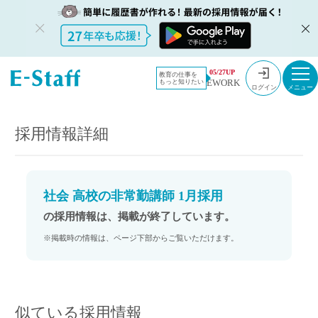
教員採用情
採用情報
05/27UP
教育の仕事を
EWORK
もっと知りたい
報のイー・
社会 高校の非常勤講師 1月採用
ログイン
スタッフ
TOP
採用情報詳細
社会 高校の非常勤講師 1月採用
の採用情報は、掲載が終了しています。
※掲載時の情報は、ページ下部からご覧いただけます。
似ている採用情報