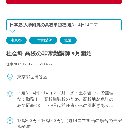
日本史/大学附属の高校単独校/週3～4日14コマ
東京都
非常勤講師
派遣
社会科 高校の非常勤講師 9月開始
仕事NO：T261-2607-483sya
東京都世田谷区
・週3～4日・14コマ（月・水・土を含む）で無理
なく勤務！ ・高校単独校のため、高校地歴免許の
みで応募OK！ ・9月は前任者からの引継ぎあり！
産休代替でも安心してスタート◎ ・大学附属校な
らではの落ち着いた教育環境でご勤 […]
156,800円～168,000円/月(週14コマ担当の場合のモデ
ル給与)