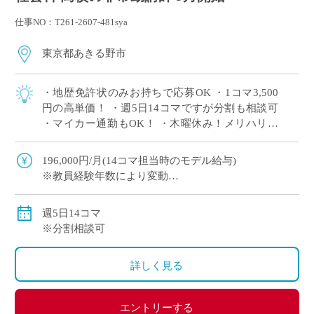
仕事NO：T261-2607-481sya
東京都あきる野市
・地歴免許状のみお持ちで応募OK ・1コマ3,500
円の高単価！ ・週5日14コマですが分割も相談可
・マイカー通勤もOK！ ・木曜休み！メリハリを
つけてご勤務いただけます ・10月末までの勤務で
すが、状況により更新の可 […]
196,000円/月(14コマ担当時のモデル給与)
※教員経験年数により変動
交通費別途全額支給
週5日14コマ
※分割相談可
詳しく見る
エントリーする