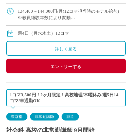
・駅から平坦な道で通勤しやすく、車通勤も可能
・大学附属校ならではの落ち着いた […]
134,400～144,000円/月(12コマ担当時のモデル給与)
※教員経験年数により変動
交通費別途全額支給
週4日（月水木土）12コマ
詳しく見る
エントリーする
1コマ3,500円！2ヶ月限定！高校地理/木曜休み/週5日14
コマ/車通勤OK
東京都
非常勤講師
派遣
社会科 高校の非常勤講師 9月開始