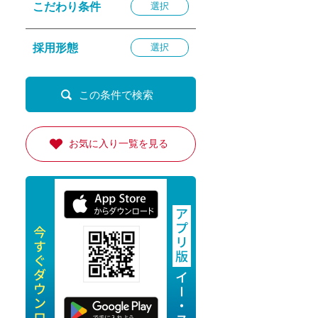
こだわり条件
選択
退勤
休
採用形態
選択
の転職応援
K
お気に入り一覧を見る
★採用
★採用
4月★採用
★採用
急募採用
公開求人