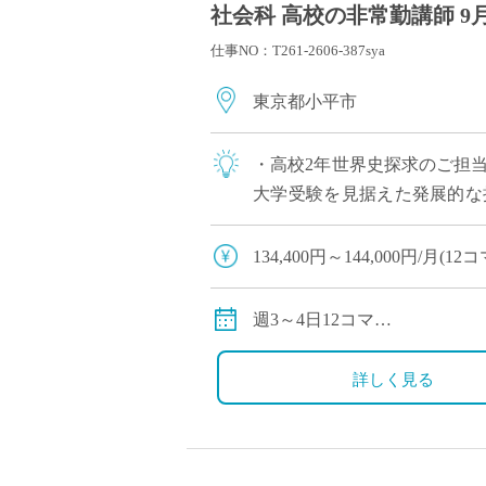
社会科 高校の非常勤講師 9
仕事NO：T261-2606-387sya
東京都小平市
・高校2年世界史探求のご担当
大学受験を見据えた発展的な
にもおすすめ
134,400円～144,000円/月
※教員経験年数により変動
交通費別途全額支給
週3～4日12コマ
※時間割相談可能
詳しく見る