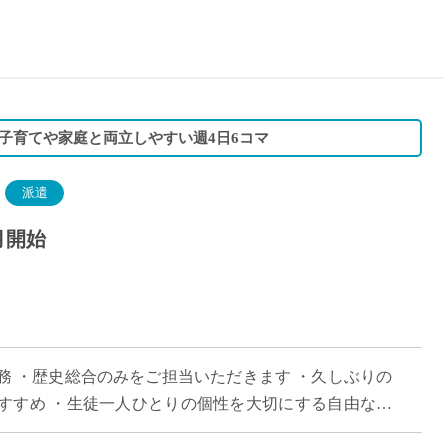
15時
土日祝
初めて
学生O
週6日
子育てや家庭と両立しやすい週4日6コマ
週5日
週4日
派遣
週3日
月開始
3学期
1学期
新年度
2学期
即日★
務 ・歴史総合のみをご担当いただきます ・久しぶりの
学校名
すすめ ・生徒一人ひとりの個性を大切にする自由な校
紹介
した授業をしたい方におすすめ