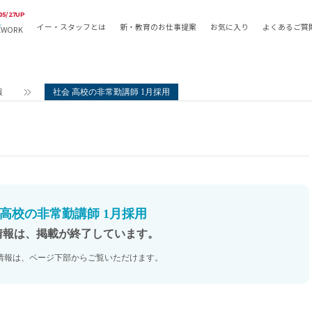
05/27UP
イー・スタッフとは
新・教育のお仕事提案
お気に入り
よくあるご質
EWORK
教員の採用
採用形態
採用
専任教諭
教育関
報
社会 高校の非常勤講師 1月採用
常勤講師
教員か
非常勤講師
月額固
常勤職員
業務委
非常勤職員
自社採
アルバイト・パート
月額固
その他
月額固
 高校の非常勤講師 1月採用
正社員
駅徒歩
情報は、掲載が終了しています。
契約社員
駅徒歩
情報は、ページ下部からご覧いただけます。
英語力
資格を
AMの