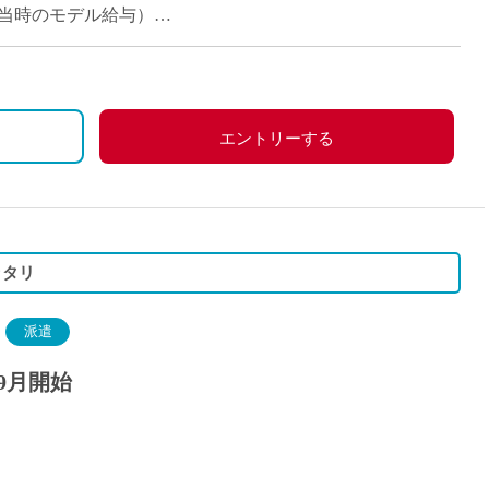
派遣
コマ担当時のモデル給与）
紹介予
士
未経験
新卒
フ
第二新
エントリーする
Iター
社会人
子育て
ミドル
ッタリ
扶養内
残業少
派遣
1日4
9月開始
フ
週1日
週2日
Wワー
夕方の