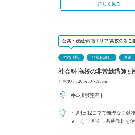
詳しく見る
公共・政経/湘南エリア/高校のみご
神奈川県
非常勤講師
派遣
社会科 高校の非常勤講師 9
仕事NO：T261-2607-596sya
神奈川県藤沢市
・週4日12コマで無理なく勤
済」をご担当 ・共通教材を
通勤しやすく、車通勤も可能 