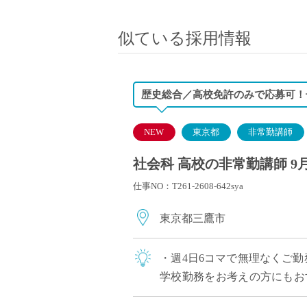
小学校教員
保健体育教員
似ている採用情報
音楽教員
美術教員
ICT支援員
歴史総合／高校免許のみで応募可！
実習助手
司書
NEW
東京都
非常勤講師
カウンセラー
社会科 高校の非常勤講師 9
部活動指導員
仕事NO：T261-2608-642sya
学童スタッフ
その他職種
東京都三鷹市
学習支援
チューター
・週4日6コマで無理なくご勤
個別指導
学校勤務をお考えの方にもお
ALT/AET
風 ・生徒との対話を大切に