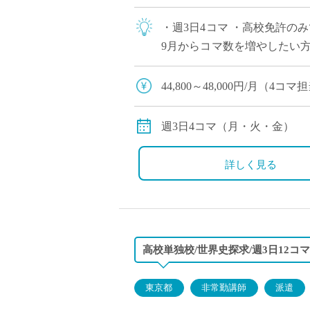
・週3日4コマ ・高校免許の
9月からコマ数を増やしたい
校
44,800～48,000円/月（4
※交通費別途支給
週3日4コマ（月・火・金）
詳しく見る
高校単独校/世界史探求/週3日12コマ
東京都
非常勤講師
派遣