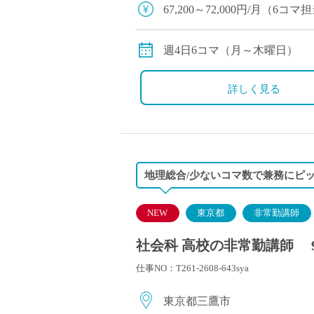
塾・予備校講師
67,200～72,000円/月（6
オンライン講師
※交通費別途支給
幼稚園教諭・保育
週4日6コマ（月～木曜日）
日本語教師
添削・校正スタッ
詳しく見る
学校支援員
広報・宣伝
一般事務
経理・会計事務
地理総合/少ないコマ数で兼務にピ
総務・人事事務
管理・運営
NEW
東京都
非常勤講師
営業職
社会科 高校の非常勤講師 
こども支援スタッ
仕事NO：T261-2608-643sya
東京都三鷹市