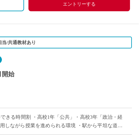
エントリーする
担当/共通教材あり
月開始
務できる時間割 ・高校1年「公共」・高校3年「政治・経
活用しながら授業を進められる環境 ・駅から平坦な道で
・大学附属校ならではの落ち着いた […]