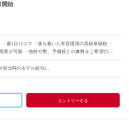
月開始
 ・週3日12コマ ・落ち着いた学習環境の高校単独校 ・
授業が可能 ・他校や塾、予備校との兼務をご希望の方
(12コマ担当時のモデル給与)
エントリーする