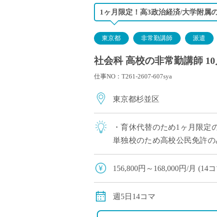
1ヶ月限定！高3政治経済/大学附属
東京都
非常勤講師
派遣
社会科 高校の非常勤講師 1
仕事NO：T261-2607-607sya
東京都杉並区
・育休代替のため1ヶ月限定の
単独校のため高校公民免許の
ち着いた職場環境です
156,800円～168,000円/月
交通費別途支給
週5日14コマ