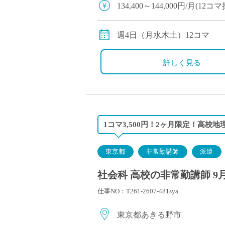
134,400～144,000円/月(
※教員経験年数により変動
交通費別途全額支給
週4日（月水木土）12コマ
詳しく見る
1コマ3,500円！2ヶ月限定！高校地理
東京都
非常勤講師
派遣
社会科 高校の非常勤講師 9
仕事NO：T261-2607-481sya
東京都あきる野市