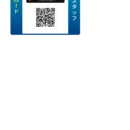
定派遣
OK
卒
ン・Uターン応援
経験を活かせる
ママ活躍中
・シニア活躍中
勤務可
時間以内
ク・副業
み