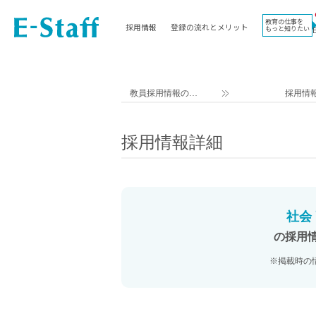
教育の仕事を
採用情報
登録の流れとメリット
もっと知りたい
EWORK TOP
コラム
地域
教科
関東
英語教員
教員採用情報のイ
採用情
東海
社会教員
ー・スタッフ TOP
近畿
理科教員
採用情報詳細
九州
数学教員
北海道
国語教員
沖縄県
その他教科教員
東北
学校事務
社会
信越
情報教員
の採用
中国
家庭科教員
※掲載時の
四国
技術教員
北陸
養護教諭
講師（免許不問）