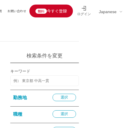
今すぐ登録
問
お問い合わせ
ログイン
Educators’ interview
採用情報一覧
区分
連企業
らの転職者活躍中
定給30万円以上
検索条件を変更
託
用情報
キーワード
定給25万円以上
定給20万円以上
10分以内
勤務地
選択
5分以内
を活かす
職種
選択
活かす
み