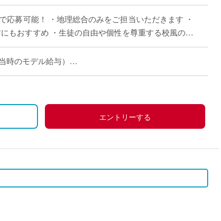
直雇用
みで応募可能！ ・地理総合のみをご担当いただきます ・
免許不
方にもおすすめ ・生徒の自由や個性を尊重する校風の学
コマ担当時のモデル給与）
エントリーする