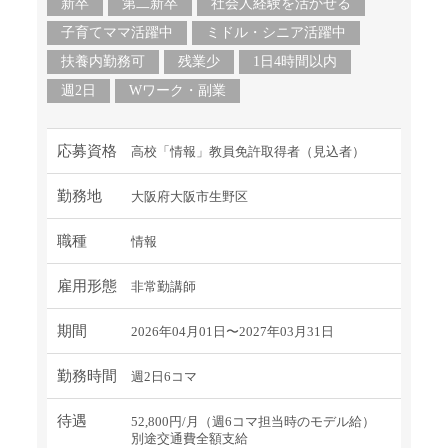
新卒
第二新卒
社会人経験を活かせる
子育てママ活躍中
ミドル・シニア活躍中
扶養内勤務可
残業少
1日4時間以内
週2日
Wワーク・副業
応募資格
高校「情報」教員免許取得者（見込者）
勤務地
大阪府大阪市生野区
職種
情報
雇用形態
非常勤講師
期間
2026年04月01日〜2027年03月31日
勤務時間
週2日6コマ
待遇
52,800円/月（週6コマ担当時のモデル給）
別途交通費全額支給