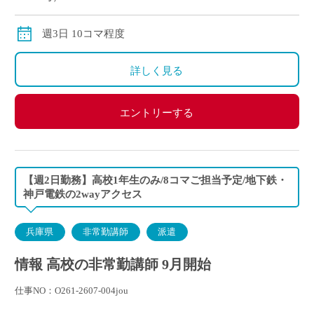
別途交通費全額支給
月途中から勤務を開始した場合は、その月の給与は日
週3日 10コマ程度
割り計算してお支払いいたします。
詳しく見る
エントリーする
【週2日勤務】高校1年生のみ/8コマご担当予定/地下鉄・
神戸電鉄の2wayアクセス
兵庫県
非常勤講師
派遣
情報 高校の非常勤講師 9月開始
仕事NO：O261-2607-004jou