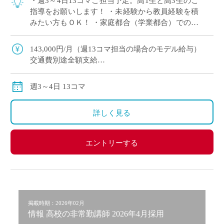
・週3～4日13コマご担当予定。高1生と高3生のご
指導をお願いします！ ・未経験から教員経験を積
みたい方もＯＫ！ ・家庭都合（学業都合）での時
間割調整いたします ・若手～ベテラン教員まで幅
広く活躍中の学校！ ・１クラス3 […]
143,000円/月（週13コマ担当の場合のモデル給与）
交通費別途全額支給
月途中からご勤務開始した場合は、その月の給与は日
割り計算してお支払いいたします。
週3～4日 13コマ
詳しく見る
エントリーする
掲載時期：2026年02月
情報 高校の非常勤講師 2026年4月採用