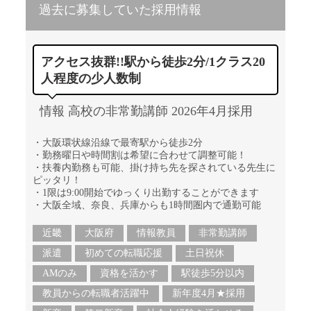
過去に募集していた採用情報
アクセス抜群!!駅から徒歩2分/1クラス20
人程度の少人数制
情報 高校の非常勤講師 2026年4月採用
・大阪環状線沿線で最寄駅から徒歩2分
・勤務曜日や時間割は希望に合わせて調整可能！
・扶養内勤務も可能、掛け持ち先を探されている先生に
ピッタリ！
・1限は9:00開始でゆっくり出勤することができます
・大阪全域、奈良、兵庫からも1時間圏内で通勤可能
近畿
大阪府
情報教員
非常勤講師
派遣
初めての転職応援
土日祝休
AMのみ
資格を活かす
駅徒歩5分以内
教員からの転職者活躍中
新年度4月★採用