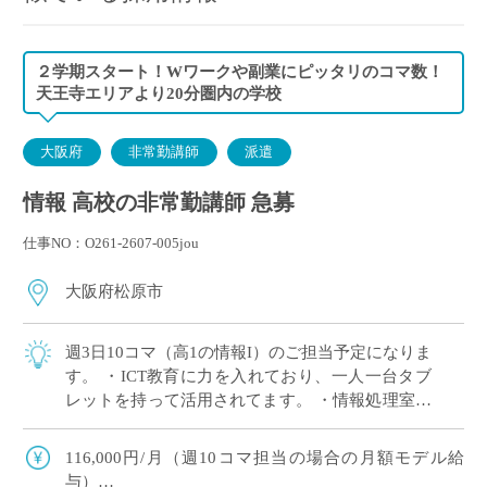
２学期スタート！Wワークや副業にピッタリのコマ数！
天王寺エリアより20分圏内の学校
大阪府
非常勤講師
派遣
情報 高校の非常勤講師 急募
仕事NO：O261-2607-005jou
大阪府松原市
週3日10コマ（高1の情報I）のご担当予定になりま
す。 ・ICT教育に力を入れており、一人一台タブ
レットを持って活用されてます。 ・情報処理室も
ございます ・スポーツ（サッカーや野球など）も
盛んな学校でのご勤務です
116,000円/月（週10コマ担当の場合の月額モデル給
与）