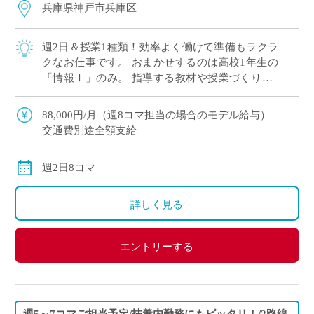
兵庫県神戸市兵庫区
週2日＆授業1種類！効率よく働けて準備もラクラ
クなお仕事です。 おまかせするのは高校1年生の
「情報Ⅰ」のみ。 指導する教材や授業づくりが1
種類だけなので、毎回の授業準備をかかえこむ心
配がありません。 勤務は週2日で集中的 […]
88,000円/月（週8コマ担当の場合のモデル給与）
交通費別途全額支給
週2日8コマ
詳しく見る
エントリーする
週5～7コマご担当予定/扶養内勤務にもピッタリ！/2路線