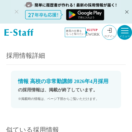
教員採用情
採用情報
05/27UP
教育の仕事を
EWORK
もっと知りたい
報のイー・
情報 高校の非常勤講師 2026年4月採用
ログイン
スタッフ
TOP
採用情報詳細
情報 高校の非常勤講師 2026年4月採用
の採用情報は、掲載が終了しています。
※掲載時の情報は、ページ下部からご覧いただけます。
似ている採用情報