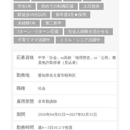
学生OK
初めての転職応援
土日祝休
駅徒歩10分以内
新年度4月★採用
未経験OK
第二新卒
Iターン・Uターン応援
社会人経験を活かせる
子育てママ活躍中
ミドル・シニア活躍中
応募資格
中学「社会」or高校「地理歴史」or「公民」教
員免許取得者（見込者）
勤務地
愛知県名古屋市昭和区
職種
社会
雇用形態
非常勤講師
期間
2026年04月01日〜2027年03月31日
勤務時間
週4～5日16コマ程度