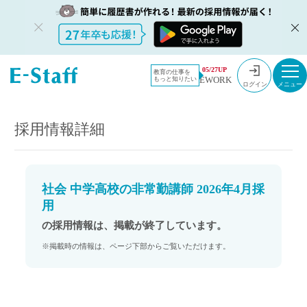
教員採用情
採用情報
05/27UP
教育の仕事を
EWORK
もっと知りたい
報のイー・
社会 中学高校の非常勤講師 2026年4月採用
ログイン
スタッフ
TOP
採用情報詳細
社会 中学高校の非常勤講師 2026年4月採
用
の採用情報は、掲載が終了しています。
※掲載時の情報は、ページ下部からご覧いただけます。