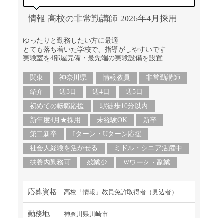
情報 高校の非常勤講師 2026年4月採用
ゆったりと勤務したい方に最適
とても落ち着いた学校で、指導がしやすいです
実験室を4部屋完備・最先端の実験設備を設置
関東
神奈川県
情報教員
非常勤講師
紹介
週3日
週4日
週5日
初めての転職応援
駅徒歩10分以内
新年度4月★採用
未経験OK
新卒
第二新卒
Iターン・Uターン応援
社会人経験を活かせる
ミドル・シニア活躍中
扶養内勤務可
残業少
Wワーク・副業
応募資格
高校「情報」教員免許取得者（見込者）
勤務地
神奈川県川崎市