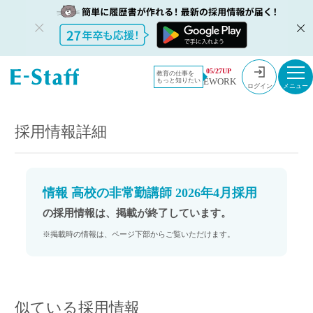
教員採用情
採用情報
05/27UP
教育の仕事を
EWORK
もっと知りたい
報のイー・
情報 高校の非常勤講師 2026年4月採用
ログイン
スタッフ
TOP
採用情報詳細
情報 高校の非常勤講師 2026年4月採用
の採用情報は、掲載が終了しています。
※掲載時の情報は、ページ下部からご覧いただけます。
似ている採用情報