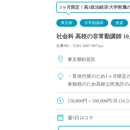
1ヶ月限定！高3政治経済/大学附属
東京都
非常勤講師
派遣
社会科 高校の非常勤講師 1
仕事NO：T261-2607-607sya
東京都杉並区
・育休代替のため1ヶ月限定の
単独校のため高校公民免許の
ち着いた職場環境です
156,800円～168,000円/月
交通費別途支給
週5日14コマ