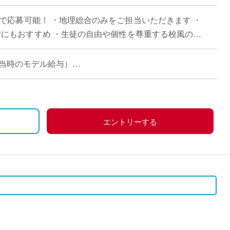
直雇用
みで応募可能！ ・地理総合のみをご担当いただきます ・
免許不
方にもおすすめ ・生徒の自由や個性を尊重する校風の学
コマ担当時のモデル給与）
エントリーする