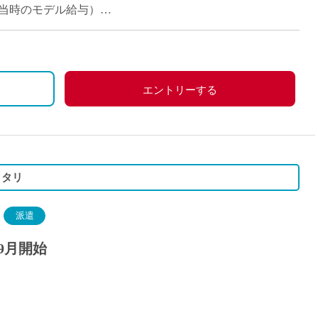
派遣
コマ担当時のモデル給与）
紹介予
士
未経験
新卒
フ
第二新
エントリーする
Iター
社会人
子育て
ミドル
ッタリ
扶養内
残業少
派遣
1日4
9月開始
フ
週1日
週2日
Wワー
夕方の