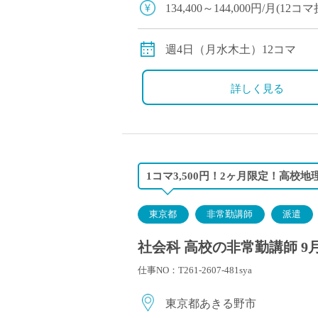
134,400～144,000円/月(
※教員経験年数により変動
交通費別途全額支給
週4日（月水木土）12コマ
詳しく見る
1コマ3,500円！2ヶ月限定！高校地理
東京都
非常勤講師
派遣
社会科 高校の非常勤講師 9
仕事NO：T261-2607-481sya
東京都あきる野市