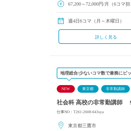
塾・予備校講師
67,200～72,000円/月（6
オンライン講師
※交通費別途支給
幼稚園教諭・保育
週4日6コマ（月～木曜日）
日本語教師
添削・校正スタッ
詳しく見る
学校支援員
広報・宣伝
一般事務
経理・会計事務
地理総合/少ないコマ数で兼務にピ
総務・人事事務
管理・運営
NEW
東京都
非常勤講師
営業職
社会科 高校の非常勤講師 
こども支援スタッ
仕事NO：T261-2608-643sya
東京都三鷹市