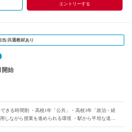
エントリーする
担当/共通教材あり
月開始
務できる時間割 ・高校1年「公共」・高校3年「政治・経
活用しながら授業を進められる環境 ・駅から平坦な道で
・大学附属校ならではの落ち着いた […]