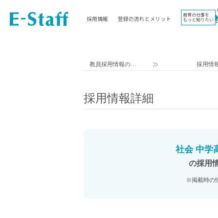
教育の仕事を
採用情報
登録の流れとメリット
もっと知りたい
EWORK TOP
コラム
地域
教科
関東
英語教員
教員採用情報のイ
採用情
東海
社会教員
ー・スタッフ TOP
近畿
理科教員
採用情報詳細
九州
数学教員
北海道
国語教員
沖縄県
その他教科教員
東北
学校事務
社会 中学
信越
情報教員
の採用
中国
家庭科教員
※掲載時の
四国
技術教員
北陸
養護教諭
講師（免許不問）