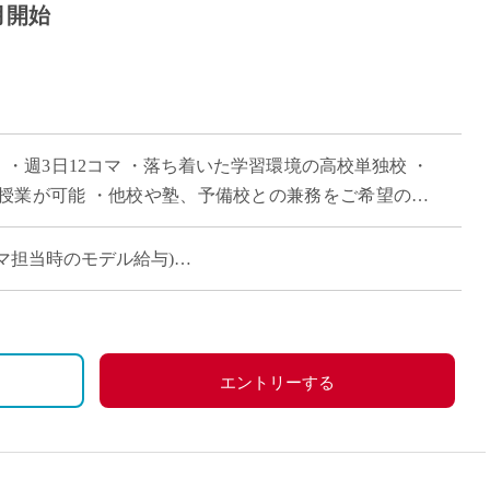
月開始
 ・週3日12コマ ・落ち着いた学習環境の高校単独校 ・
授業が可能 ・他校や塾、予備校との兼務をご希望の方
(12コマ担当時のモデル給与)
エントリーする