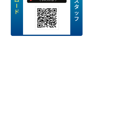
定派遣
OK
卒
ン・Uターン応援
経験を活かせる
ママ活躍中
・シニア活躍中
勤務可
時間以内
ク・副業
み