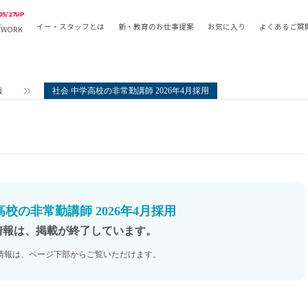
05/27UP
イー・スタッフとは
新・教育のお仕事提案
お気に入り
よくあるご質
EWORK
教員の採用
採用形態
採用
専任教諭
教育関
報
社会 中学高校の非常勤講師 2026年4月採用
常勤講師
教員か
非常勤講師
月額固
常勤職員
業務委
非常勤職員
自社採
アルバイト・パート
月額固
その他
月額固
高校の非常勤講師 2026年4月採用
正社員
駅徒歩
情報は、掲載が終了しています。
契約社員
駅徒歩
情報は、ページ下部からご覧いただけます。
英語力
資格を
AMの