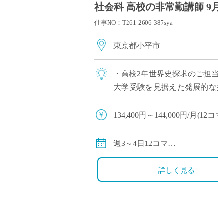
社会科 高校の非常勤講師 9
仕事NO：T261-2606-387sya
東京都小平市
・高校2年世界史探求のご担当
大学受験を見据えた発展的な
にもおすすめ
134,400円～144,000円/月
※教員経験年数により変動
交通費別途全額支給
週3～4日12コマ
※時間割相談可能
詳しく見る