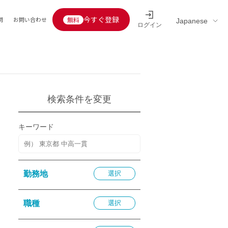
今すぐ登録
問
お問い合わせ
ログイン
Educators’ interview
採用情報一覧
区分
連企業
らの転職者活躍中
定給30万円以上
検索条件を変更
託
用情報
キーワード
定給25万円以上
定給20万円以上
10分以内
勤務地
選択
5分以内
を活かす
職種
選択
活かす
み