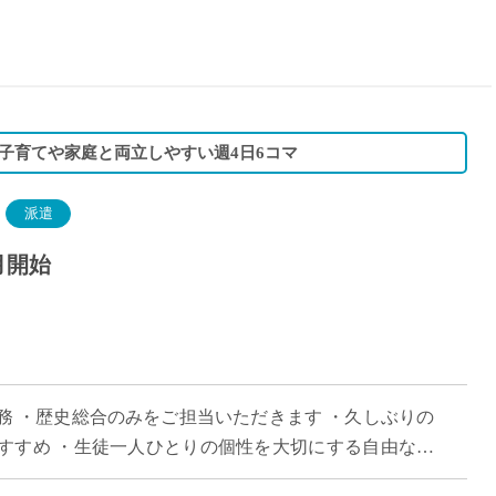
15時
土日祝
初めて
学生O
週6日
子育てや家庭と両立しやすい週4日6コマ
週5日
週4日
派遣
週3日
月開始
3学期
1学期
新年度
2学期
即日★
務 ・歴史総合のみをご担当いただきます ・久しぶりの
学校名
すすめ ・生徒一人ひとりの個性を大切にする自由な校
紹介
した授業をしたい方におすすめ