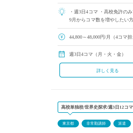
・週3日4コマ ・高校免許の
9月からコマ数を増やしたい
校
44,800～48,000円/月（4
※交通費別途支給
週3日4コマ（月・火・金）
詳しく見る
高校単独校/世界史探求/週3日12コマ
東京都
非常勤講師
派遣