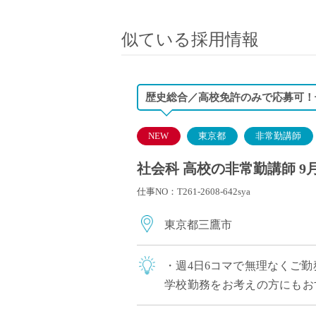
小学校教員
保健体育教員
似ている採用情報
音楽教員
美術教員
ICT支援員
歴史総合／高校免許のみで応募可！
実習助手
司書
NEW
東京都
非常勤講師
カウンセラー
社会科 高校の非常勤講師 9
部活動指導員
仕事NO：T261-2608-642sya
学童スタッフ
その他職種
東京都三鷹市
学習支援
チューター
・週4日6コマで無理なくご勤
個別指導
学校勤務をお考えの方にもお
ALT/AET
風 ・生徒との対話を大切に