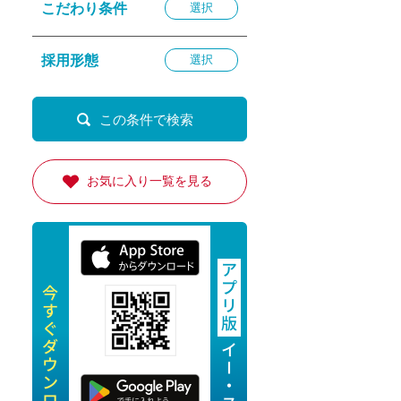
こだわり条件
選択
退勤
休
採用形態
選択
の転職応援
K
お気に入り一覧を見る
★採用
★採用
4月★採用
★採用
急募採用
公開求人