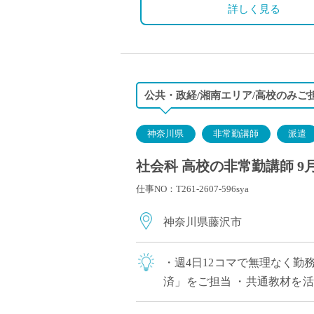
詳しく見る
公共・政経/湘南エリア/高校のみご
神奈川県
非常勤講師
派遣
社会科 高校の非常勤講師 9
仕事NO：T261-2607-596sya
神奈川県藤沢市
・週4日12コマで無理なく勤
済」をご担当 ・共通教材を
通勤しやすく、車通勤も可能 