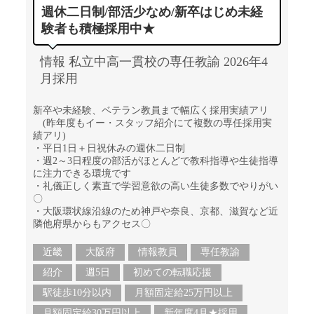
週休二日制/部活少なめ/新卒はじめ未経
験者も積極採用中★
情報 私立中高一貫校の専任教諭 2026年4
月採用
新卒や未経験、ベテラン教員まで幅広く採用実績アリ
(昨年度もイー・スタッフ紹介にて複数の専任採用実
績アリ)
・平日1日＋日祝休みの週休二日制
・週2～3日程度の部活がほとんどで教科指導や生徒指導
に注力できる環境です
・礼儀正しく素直で学習意欲の高い生徒多数でやりがい
〇
・大阪環状線沿線のため神戸や奈良、京都、滋賀など近
隣他府県からもアクセス〇
近畿
大阪府
情報教員
専任教諭
紹介
週5日
初めての転職応援
駅徒歩10分以内
月額固定給25万円以上
月額固定給30万円以上
新年度4月★採用