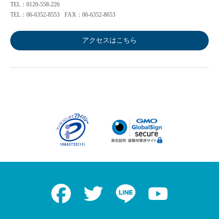
TEL：0120-558-226
TEL：06-6352-8553
FAX：06-6352-8653
アクセスはこちら
Facebook
Twitter
LINE
Youtube