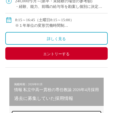
240,000円/月～(新卒・未経験の場合の参考額)
・経験、能⼒、前職の給与等を勘案し個別に決定
◇賞与：有
◇手当：各種有
8:15～16:45（土曜日8:15～15:00）
◇保険：私学共済、雇用保険、労災保険
※１年単位の変形労働時間制
◇休日：土曜日(月2回)、日曜日、祝日、その他学校ス
ケジュールによる
詳しく見る
エントリーする
掲載時期：2026年01月
情報 私立中高一貫校の専任教諭 2026年4月採用
過去に募集していた採用情報