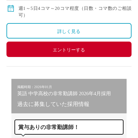
賞与：無し
週1～5日4コマ～20コマ程度（日数・コマ数のご相談
昇給：有り、年1回の査定による
可）
その他保険：労災保険
詳しく見る
エントリーする
掲載時期：2026年01月
英語 中学高校の非常勤講師 2026年4月採用
過去に募集していた採用情報
賞与ありの非常勤講師！