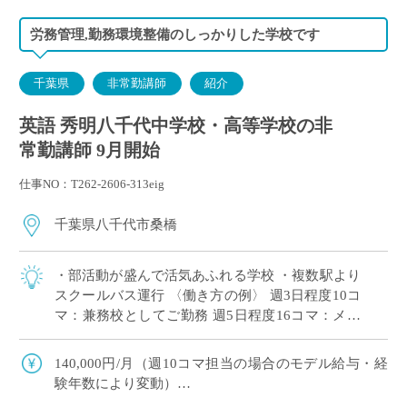
労務管理,勤務環境整備のしっかりした学校です
千葉県
非常勤講師
紹介
英語 秀明八千代中学校・高等学校の非
常勤講師 9月開始
仕事NO：T262-2606-313eig
千葉県八千代市桑橋
・部活動が盛んで活気あふれる学校 ・複数駅より
スクールバス運行 〈働き方の例〉 週3日程度10コ
マ：兼務校としてご勤務 週5日程度16コマ：メイ
ンとしてがっつりご勤務
140,000円/月（週10コマ担当の場合のモデル給与・経
験年数により変動）
交通費：有り