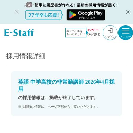
教員採用情
採用情報
05/27UP
教育の仕事を
EWORK
もっと知りたい
報のイー・
英語 中学高校の非常勤講師 2026年4月採用
ログイン
スタッフ
TOP
採用情報詳細
英語 中学高校の非常勤講師 2026年4月採
用
の採用情報は、掲載が終了しています。
※掲載時の情報は、ページ下部からご覧いただけます。