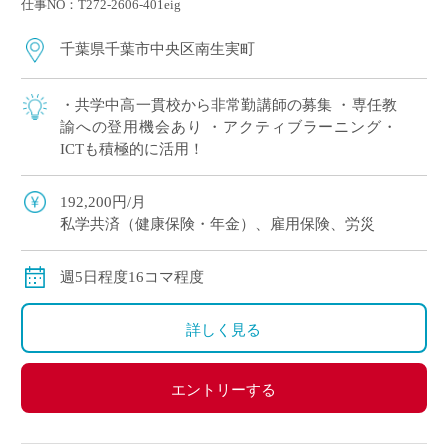
仕事NO：T272-2606-401eig
千葉県千葉市中央区南生実町
・共学中高一貫校から非常勤講師の募集 ・専任教
諭への登用機会あり ・アクティブラーニング・
ICTも積極的に活用！
192,200円/月
私学共済（健康保険・年金）、雇用保険、労災
週5日程度16コマ程度
詳しく見る
エントリーする