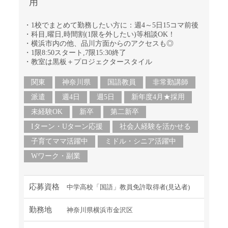
用
・1校でまとめて勤務したい方に：週4～5日15コマ前後
・科目,曜日,時間割(1限を外したい)等相談OK！
・横浜市内の他、品川方面からのアクセスも◎
・1限8:50スタート,7限15:30終了
・教室は黒板＋プロジェクタースタイル
関東
神奈川県
国語教員
非常勤講師
派遣
週4日
週5日
新年度4月★採用
未経験OK
新卒
第二新卒
Iターン・Uターン応援
社会人経験を活かせる
子育てママ活躍中
ミドル・シニア活躍中
Wワーク・副業
応募資格
中学高校「国語」教員免許取得者(見込者)
勤務地
神奈川県横浜市金沢区