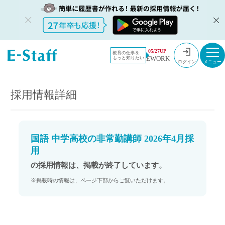
教員採用情
採用情報
05/27UP
教育の仕事を
EWORK
もっと知りたい
報のイー・
国語 中学高校の非常勤講師 2026年4月採用
ログイン
スタッフ
TOP
採用情報詳細
国語 中学高校の非常勤講師 2026年4月採
用
の採用情報は、掲載が終了しています。
※掲載時の情報は、ページ下部からご覧いただけます。