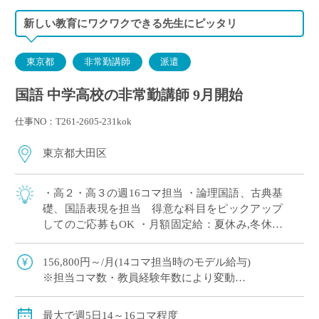
新しい教育にワクワクできる先生にピッタリ
東京都
非常勤講師
派遣
国語 中学高校の非常勤講師 9月開始
仕事NO：T261-2605-231kok
東京都大田区
・高２・高３の週16コマ担当 ・論理国語、古典基
礎、国語表現を担当 得意な科目をピックアップ
してのご応募もOK ・月額固定給：夏休み,冬休み
期間も同額の給与で安心◎ ・1コマ45分授業,週3
日は7限授業あり(15:55終 […]
156,800円～/月(14コマ担当時のモデル給与)
※担当コマ数・教員経験年数により変動
交通費別途全額支給
最大で週5日14～16コマ程度