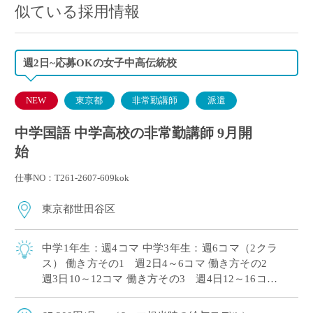
似ている採用情報
週2日~応募OKの女子中高伝統校
NEW
東京都
非常勤講師
派遣
中学国語 中学高校の非常勤講師 9月開
始
仕事NO：T261-2607-609kok
東京都世田谷区
中学1年生：週4コマ 中学3年生：週6コマ（2クラ
ス） 働き方その1 週2日4～6コマ 働き方その2
週3日10～12コマ 働き方その3 週4日12～16コマ
時間割は組直しを前提としておりますので、働き
方のご希望をお伝 […]