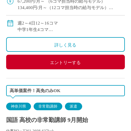
67,200円/月～ （6コマ担当時の給与モデル）
134,400円/月～（12コマ担当時の給与モデル）
交通費別途支給
週2～4日12～16コマ
中学1年生4コマ
中学3年生6コマ（2クラス）
詳しく見る
エントリーする
高単価案件！高免のみOK
神奈川県
非常勤講師
派遣
国語 高校の非常勤講師 9月開始
仕事NO：T261-2608-637kok