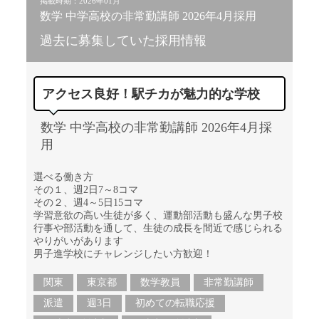
掲載時期：2026年01月
数学 中学高校の非常勤講師 2026年4月採用
過去に募集していた採用情報
アクセス良好！駅チカが魅力的な学校
数学 中学高校の非常勤講師 2026年4月採
用
選べる働き方
その１、週2日7～8コマ
その２、週4～5日15コマ
学習意欲の高い生徒が多く、運動部活動も盛んな男子校
行事や部活動を通して、生徒の成長を間近で感じられる
やりがいがあります
男子進学校にチャレンジしたい方歓迎！
関東
東京都
数学教員
非常勤講師
派遣
週3日
初めての転職応援