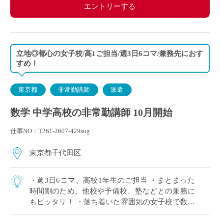
エントリーする
立地◎都心の女子校/高1ご担当/週3日6コマ/兼務先におす
すめ！
東京都
非常勤講師
派遣
数学 中学高校の非常勤講師 10月開始
仕事NO：T261-2607-429sug
東京都千代田区
・週3日6コマ、高校1年生のご担当 ・まとまった
時間割のため、他校や予備校、塾などとの兼務に
もピッタリ！ ・落ち着いた雰囲気の女子校で数学
の授業に専念いただけます ・複数路線利用可能、