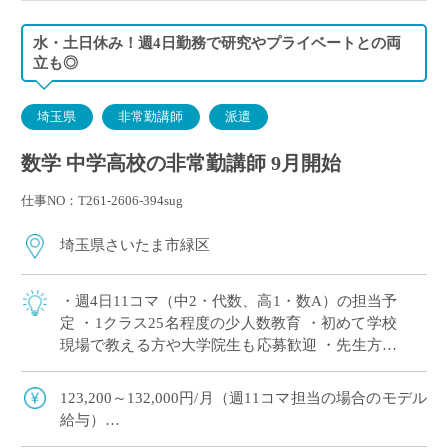
水・土日休み！週4日勤務で研究やプライベートとの両
立も◎
埼玉県
非常勤講師
派遣
数学 中学高校の非常勤講師 9月開始
仕事NO：T261-2606-394sug
埼玉県さいたま市緑区
・週4日11コマ（中2・代数、高1・数A）の担当予
定 ・1クラス25名程度の少人数教育 ・初めて学校
現場で教える方や大学院生も応募歓迎 ・先生方へ
の配慮が行き届いており、安心して勤務を始めら
れる学校です ・兼務も〇研究や […]
123,200～132,000円/月（週11コマ担当の場合のモデル
給与）
◇ご指導経験により決定