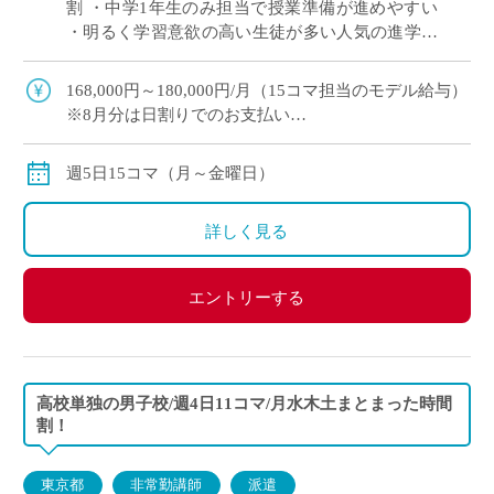
割 ・中学1年生のみ担当で授業準備が進めやすい
・明るく学習意欲の高い生徒が多い人気の進学校
・1コマ45分授業で展開 ・神奈川エリアでご勤務
をご希望の方におすすめ
168,000円～180,000円/月（15コマ担当のモデル給与）
※8月分は日割りでのお支払い
◇月額固定
◇交通費別途支給
週5日15コマ（月～金曜日）
詳しく見る
エントリーする
高校単独の男子校/週4日11コマ/月水木土まとまった時間
割！
東京都
非常勤講師
派遣