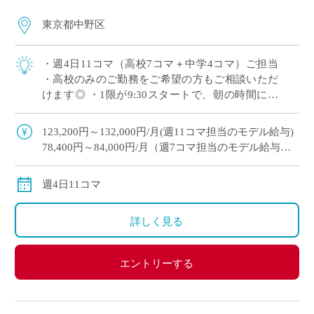
東京都中野区
・週4日11コマ（高校7コマ＋中学4コマ）ご担当
・高校のみのご勤務をご希望の方もご相談いただ
けます◎ ・1限が9:30スタートで、朝の時間にゆ
とりを持ってご勤務いただけます ・木曜日の2,3
限以外は時間割のご相談が可能 […]
123,200円～132,000円/月(週11コマ担当のモデル給与)
78,400円～84,000円/月（週7コマ担当のモデル給与）
※教員経験年数により変動
交通費別途全額支給
週4日11コマ
詳しく見る
エントリーする