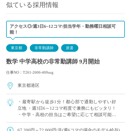
似ている採用情報
アクセス◎/週3日6~12コマ/担当学年・勤務曜日相談可
能！
東京都
非常勤講師
派遣
数学 中学高校の非常勤講師 9月開始
仕事NO：T261-2606-409sug
東京都港区
・最寄駅から徒歩1分！都心部で通勤しやすい好
立地 ・週3日6～12コマ程度で兼務にもピッタリ！
・中学・高校の担当はご希望に応じて相談可能！
・国際教育や先進的な教育活動に力を入れている
学校 ・難関大学進学を目指す生徒へ […]
67,200円～72,000円/月(週6コマの場合のモデル給与)