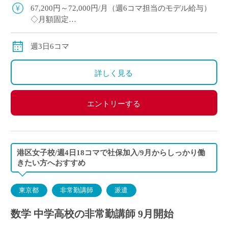
駅徒歩5分で通勤ラクラク ・E-St […]
67,200円～72,000円/月（週6コマ担当のモデル給与）
◇月額固定
◇交通費別途支給
週3日6コマ
詳しく見る
エントリーする
港区女子校/週4日18コマで社保加入/9月からしっかり働
きたい方へおすすめ
東京都
非常勤講師
派遣
数学 中学高校の非常勤講師 9月開始