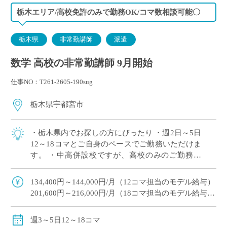
栃木エリア/高校免許のみで勤務OK/コマ数相談可能〇
栃木県
非常勤講師
派遣
数学 高校の非常勤講師 9月開始
仕事NO：T261-2605-190sug
栃木県宇都宮市
・栃木県内でお探しの方にぴったり ・週2日～5日
12～18コマとご自身のペースでご勤務いただけま
す。 ・中高併設校ですが、高校のみのご勤務で
OK！ ・幅広い学科があり多くの生徒と関われる
のが魅力 ・月額固定給で夏休み,冬 […]
134,400円～144,000円/月（12コマ担当のモデル給与）
201,600円～216,000円/月（18コマ担当のモデル給与）
18コマご担当の場合は、社会保険加入可
※教員経験年数により変動
週3～5日12～18コマ
交通費別途全額支給