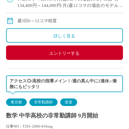
134,400円～144,000円/月(週12コマの場合のモデル給
与)
※経験により変動
週3日6～12コマ程度
※交通費別途支給
詳しく見る
エントリーする
アクセス◎/高校の指導メイン！/週の真ん中に2連休♪/兼
務にもピッタリ
東京都
非常勤講師
派遣
数学 中学高校の非常勤講師 9月開始
仕事NO：T261-2606-416sug