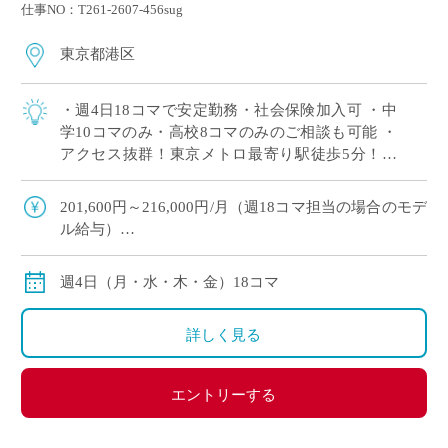
仕事NO：T261-2607-456sug
東京都港区
・週4日18コマで安定勤務・社会保険加入可 ・中
学10コマのみ・高校8コマのみのご相談も可能 ・
アクセス抜群！東京メトロ最寄り駅徒歩5分！そ
の他5路線が徒歩圏内 ・港区の歴史ある女子校で
落ち着いた教育環境 ・9月スタート […]
201,600円～216,000円/月（週18コマ担当の場合のモデ
ル給与）
※交通費別途支給
※12月や年明けも月額固定で安定収入
週4日（月・水・木・金）18コマ
詳しく見る
エントリーする