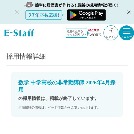
教員採用情
採用情報
05/27UP
教育の仕事を
EWORK
もっと知りたい
報のイー・
数学 中学高校の非常勤講師 2026年4月採用
ログイン
スタッフ
TOP
採用情報詳細
数学 中学高校の非常勤講師 2026年4月採
用
の採用情報は、掲載が終了しています。
※掲載時の情報は、ページ下部からご覧いただけます。