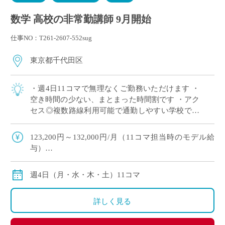
数学 高校の非常勤講師 9月開始
仕事NO：T261-2607-552sug
東京都千代田区
・週4日11コマで無理なくご勤務いただけます ・
空き時間の少ない、まとまった時間割です ・アク
セス◎複数路線利用可能で通勤しやすい学校です
・高校のみのご担当で、中学校の授業はありませ
ん ・高校数学幅広く担当でき、これま […]
123,200円～132,000円/月（11コマ担当時のモデル給
与）
※経験により変動
※交通費別途
週4日（月・水・木・土）11コマ
詳しく見る