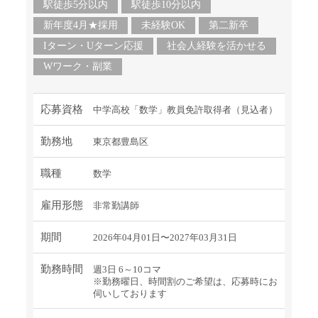
駅徒歩5分以内
駅徒歩10分以内
新年度4月★採用
未経験OK
第二新卒
Iターン・Uターン応援
社会人経験を活かせる
Wワーク・副業
応募資格
中学高校「数学」教員免許取得者（見込者）
勤務地
東京都豊島区
職種
数学
雇用形態
非常勤講師
期間
2026年04月01日〜2027年03月31日
勤務時間
週3日 6～10コマ
※勤務曜日、時間割のご希望は、応募時にお
伺いしております