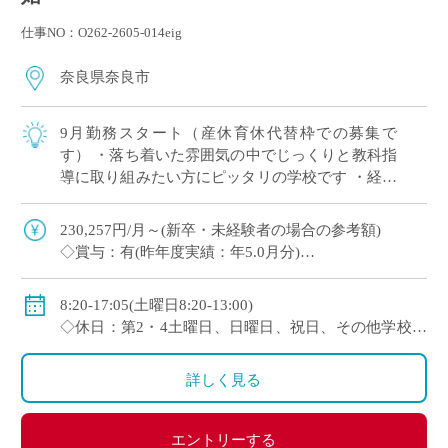
仕事NO：O262-2605-014eig
奈良県奈良市
9月勤務スタート（産休育休代替枠での募集で
す） ・落ち着いた雰囲気の中でじっくりと教科指
導に取り組みたい方にピッタリの学校です ・経験
問わず（未経験者～ベテラン教員まで幅広く募集
中です）
230,257円/月～(新卒・未経験者の場合の参考額)
◇賞与：有(昨年度実績：年5.0月分)
◇手当：各種有 ◇保険：私学共済、雇用保険、労災
保険
8:20-17:05(土曜日8:20-13:00)
◇支援：産休・育休制度、育児・介護に関する特別休
◇休日：第2・4土曜日、日曜日、祝日、その他学校ス
暇制度あり
ケジュールによる
詳しく見る
エントリーする