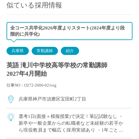
似ている採用情報
全コース共学化2026年度よりスタート(2024年度より段
階的に共学化)
兵庫県
常勤講師
紹介
英語 滝川中学校高等学校の常勤講師
2027年4月開始
仕事NO：O272-2606-021eig
兵庫県神戸市須磨区宝田町2丁目
選考1日(面接＋模擬授業)で決定！筆記試験なし ・
新卒や一般企業からの転職者など未経験の若手か
ら現役教員まで幅広く採用実績あり ・1年ごとに
契約更新、専任教諭への登用チャンスあり ・創立