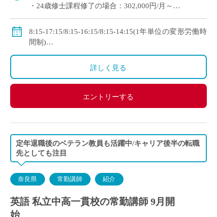
・24歳修士課程修了の場合：302,000円/月～
・理論年収：4,802,400円～
◇手当：各種有
8:15-17:15/8:15-16:15/8:15-14:15(1年単位の変形労働時
◇賞与：有(過去実績：年間4.7ヶ月＋260,000円)
間制)
◇保険：私学共済、雇用保険、労災保険
※週1日の自宅研修日あり
◇休日：日曜日、祝日、その他学校スケジュールによ
詳しく見る
る
エントリーする
定年退職後のベテラン教員も活躍中/キャリア後半の転職
先としても注目
奈良県
常勤講師
紹介
英語 私立中高一貫校の常勤講師 9月開
始