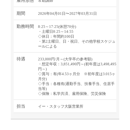
雇用形態
常勤講師
期間
2026年04月01日〜2027年03月31日
勤務時間
8:25～17:25(休憩70分)
・土曜日8:25～14:55
◇休日：年間約100日
・第2土曜日、日・祝日、その他学校スケジュ
ールによる
待遇
233,000円/月～(大学卒の参考額)
・想定年収：3,851,490円～(初年度は3,498,495
円～)
◇賞与：有(年4.53ヶ月分 ※初年度は3.015ヶ
月分)
◇手当：各種有(通勤手当、扶養手当、住居手
当等)
◇保険：私学共済、雇用保険、労災保険
担当
イー・スタッフ大阪営業所