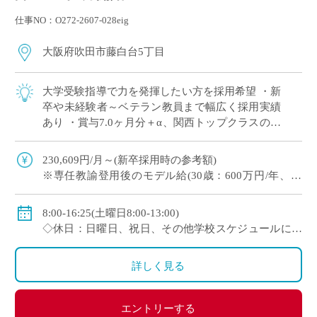
仕事NO：O272-2607-028eig
大阪府吹田市藤白台5丁目
大学受験指導で力を発揮したい方を採用希望 ・新
卒や未経験者～ベテラン教員まで幅広く採用実績
あり ・賞与7.0ヶ月分＋α、関西トップクラスの好
待遇 ・人物重視(面接と模擬授業で選考、筆記試
験なし) ・1クラス30名の少人数 […]
230,609円/月～(新卒採用時の参考額)
※専任教諭登用後のモデル給(30歳：600万円/年、35
歳：700万円/年)
◇賞与：有(7.0ヶ月分＋α ※過去実績)
8:00-16:25(土曜日8:00-13:00)
◇手当：各種有
◇休日：日曜日、祝日、その他学校スケジュールによ
◇保険：私学共済、雇用保険、労災保険
る
詳しく見る
エントリーする