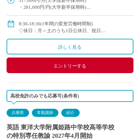
317,000円/月(大学院新卒採用時)
・281,000円/円(大学新卒採用時)
◇賞与：有(6ヶ月分※初年度は4ヶ月分)
◇手当：各種有
8:30-18:30(1年間の変形労働時間制)
・通勤手当：上限50,000円)
◇休日：月～土のうち1日公休日、祝日
・住居手当：賃貸の場合は上限27,000円)
・その他、夏季や年末年始、春季休暇、他学校スケ
・休日出勤：9,000円/日
ジュールによる
詳しく見る
・その他、扶養等の諸手当が条件に応じて支給あり
◇保険：私学共済、雇用保険など
エントリーする
高校免許のみでも応募可(条件有)
兵庫県
常勤講師
紹介
英語 東洋大学附属姫路中学校高等学校
の特別専任教諭 2027年4月開始