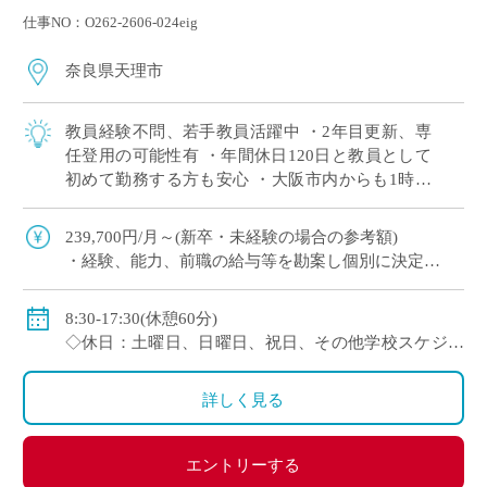
仕事NO：O262-2606-024eig
奈良県天理市
教員経験不問、若手教員活躍中 ・2年目更新、専
任登用の可能性有 ・年間休日120日と教員として
初めて勤務する方も安心 ・大阪市内からも1時間
程度で通勤可（最寄駅から徒歩すぐ） 通信制高校
では、一人ひとりの個性や目標に合わ […]
239,700円/月～(新卒・未経験の場合の参考額)
・経験、能⼒、前職の給与等を勘案し個別に決定
＜年収モデル例＞
・450万円／経験3年：30歳（⽉給24万1300円＋賞与＋
8:30-17:30(休憩60分)
他⼿当）
◇休日：土曜日、日曜日、祝日、その他学校スケジュ
・500万円／経験6年：33歳（⽉給24万7900円＋賞与＋
ールによる
他⼿当
・年間休日120日のシフト制
詳しく見る
◇賞与：有
◇手当：通勤手当、役職手当、住宅手当等
エントリーする
◇保険：私学共済、雇用保険、労災保険