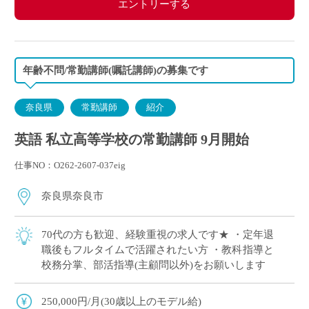
エントリーする
年齢不問/常勤講師(嘱託講師)の募集です
奈良県
常勤講師
紹介
英語 私立高等学校の常勤講師 9月開始
仕事NO：O262-2607-037eig
奈良県奈良市
70代の方も歓迎、経験重視の求人です★ ・定年退
職後もフルタイムで活躍されたい方 ・教科指導と
校務分掌、部活指導(主顧問以外)をお願いします
250,000円/月(30歳以上のモデル給)