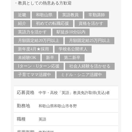
・教員としての熱意ある方歓迎
近畿
和歌山県
英語教員
常勤講師
紹介
初めての転職応援
資格を活かす
英語力を活かす
駅徒歩10分以内
月額固定給20万円以上
月額固定給25万円以上
新年度4月★採用
学校名公開求人
未経験OK
新卒
第二新卒
Iターン・Uターン応援
社会人経験を活かせる
子育てママ活躍中
ミドル・シニア活躍中
応募資格
中学・高校「英語」教員免許取得(見込)者
勤務地
和歌山県和歌山市冬野
職種
英語