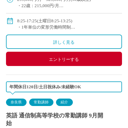
・22歳：215,000円/月
◇手当：各種有
(手当例)
8:25-17:25(土曜日8:25-13:25)
・住宅手当：世帯主18,000円/月、非世帯主9,000円/
・1年単位の変形労働時間制
月
◇休日：日曜日、祝日、その他学校スケジュールによ
・扶養手当：配偶者20,000円/月、その他14,500円/月
る
詳しく見る
◇賞与：有(5.9ヶ月分)
◇保険：私学共済、雇用保険、労災保険
エントリーする
年間休日120日/土日祝休み/未経験OK
奈良県
常勤講師
紹介
英語 通信制高等学校の常勤講師 9月開
始