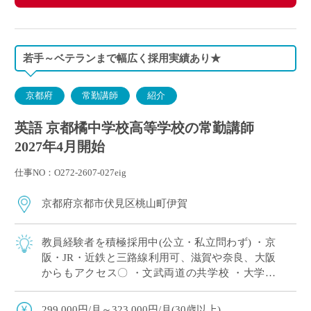
若手～ベテランまで幅広く採用実績あり★
京都府
常勤講師
紹介
英語 京都橘中学校高等学校の常勤講師
2027年4月開始
仕事NO：O272-2607-027eig
京都府京都市伏見区桃山町伊賀
教員経験者を積極採用中(公立・私立問わず) ・京
阪・JR・近鉄と三路線利用可、滋賀や奈良、大阪
からもアクセス〇 ・文武両道の共学校 ・大学や
こども園も設置する学校法人運営の私立中高一貫
校です
299,000円/月～323,000円/月(30歳以上)