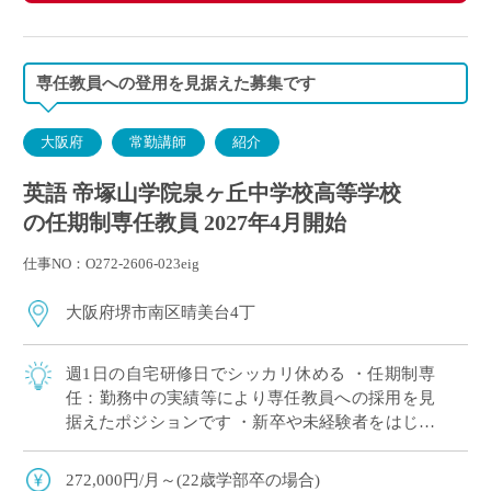
専任教員への登用を見据えた募集です
大阪府
常勤講師
紹介
英語 帝塚山学院泉ヶ丘中学校高等学校
の任期制専任教員 2027年4月開始
仕事NO：O272-2606-023eig
大阪府堺市南区晴美台4丁
週1日の自宅研修日でシッカリ休める ・任期制専
任：勤務中の実績等により専任教員への採用を見
据えたポジションです ・新卒や未経験者をはじめ
他校からの転職希望者まで幅広く採用実績あり ・
教科指導に注力できる共学の進学校です
272,000円/月～(22歳学部卒の場合)