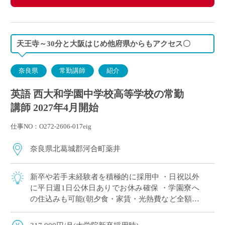
天王寺～30分と大阪はじめ他府県からもアクセス〇
奈良県
常勤講師
紹介
英語 西大和学園中学校高等学校の常勤
講師 2027年4月開始
仕事NO：O272-2606-017eig
奈良県北葛城郡河合町薬井
新卒や若手未経験者を積極的に採用中 ・日祝以外
に平日週1日公休日ありでお休み確保 ・学園寮へ
の住込みも可能(朝夕食・家賃・光熱費など全額学
園負担) ※単身者に限る。若手教員の経済的・生
活的な自立を全面的にバックアップ ・ […]