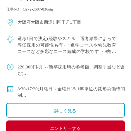
仕事NO：O272-2607-036eig
大阪府大阪市西淀川区千舟3丁目
選考1日で決定(経験やスキル、選考結果によって
専任採用の可能性も有) ・進学コースや幼児教育
コースなど多彩なコース編成の学校です ・9割以
上の生徒が大学や短大、専門学校に進学していま
す ・新卒や社会人からのキャリアチェン […]
220,000円/月～(新卒採用時の参考額、調整手当など含
む)
◇手当：各種有
◇賞与：有
8:30-17:20(月曜日～金曜日)※1年単位の変形労働時間
◇保険：私学共済、雇用保険、労災保険
制
◇休日：年間120日程度
・土曜日、日曜日、祝日、その他学校スケジュールに
詳しく見る
よる
エントリーする