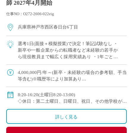
師 2027年4月開始
仕事NO：O272-2606-022eig
兵庫県神戸市西区春日台6丁目
選考1日(面接＋模擬授業)で決定！筆記試験なし ・
新卒や一般企業からの転職者など未経験の若手か
ら現役教員まで幅広く採用実績あり ・1年ごとに
契約更新、専任教諭への登用チャンスあり 全国大
会で活躍する運動部を多数擁しながら […]
4,000,000円/年～(新卒・未経験の場合の参考額、手当
等含む)※職歴等により加算あり
◇年収モデル(参考)
・30歳(教諭・配偶者あり)：約660万円
8:20-16:20(土曜日8:20-13:00)
・40歳(教諭・配偶者及び子２人)：約860万円
◇休日：第二土曜日、日曜日、祝日、その他学校が定
・50歳(教諭・配偶者及び子２人)：約940万円
める日
◇手当：各種手当有
詳しく見る
◇賞与：有(過去実績3.55ヶ月分＋30万円)
◇保険：私学共済、雇用保険、労災保険