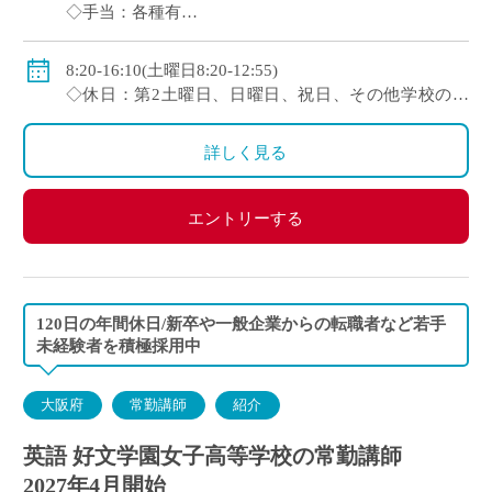
◇手当：各種有
◇賞与：有(初年度1.0ヶ月分→2年目以降2.0ヶ月分)
◇保険：私学共済、雇用保険、労災保険
8:20-16:10(土曜日8:20-12:55)
◇休日：第2土曜日、日曜日、祝日、その他学校の定
める休日
詳しく見る
エントリーする
120日の年間休日/新卒や一般企業からの転職者など若手
未経験者を積極採用中
大阪府
常勤講師
紹介
英語 好文学園女子高等学校の常勤講師
2027年4月開始