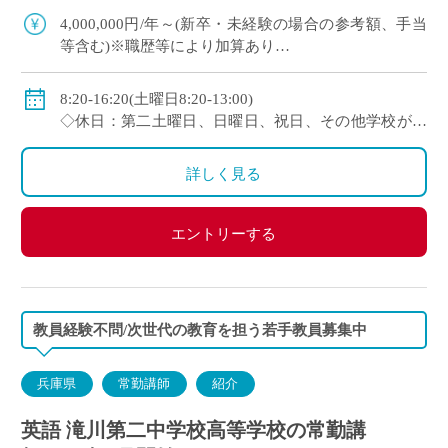
100年を超える神戸市内の伝統校
4,000,000円/年～(新卒・未経験の場合の参考額、手当
等含む)※職歴等により加算あり
◇年収モデル(参考)
・30歳(教諭・配偶者あり)：約660万円
8:20-16:20(土曜日8:20-13:00)
・40歳(教諭・配偶者及び子２人)：約860万円
◇休日：第二土曜日、日曜日、祝日、その他学校が定
・50歳(教諭・配偶者及び子２人)：約940万円
める日
◇手当：各種手当有
詳しく見る
◇賞与：有(過去実績3.55ヶ月分＋30万円)
◇保険：私学共済、雇用保険、労災保険
エントリーする
教員経験不問/次世代の教育を担う若手教員募集中
兵庫県
常勤講師
紹介
英語 滝川第二中学校高等学校の常勤講