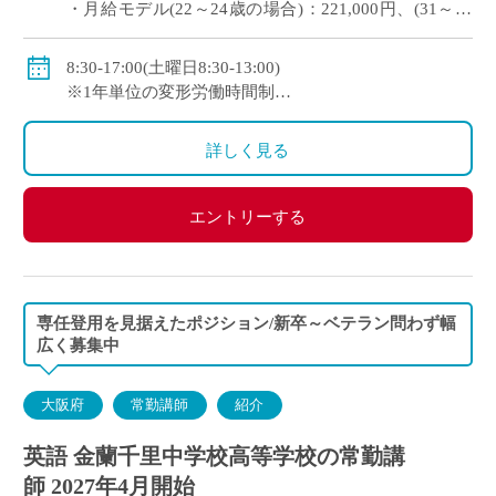
・月給モデル(22～24歳の場合)：221,000円、(31～33
歳の場合)281,160円/月、など
◇交通費：別途支給
8:30-17:00(土曜日8:30-13:00)
◇賞与：有
※1年単位の変形労働時間制
◇手当：担任手当、講習・補欠手当など各種有
◇休日：土曜日(月2回)、日・祝日、その他学校の定め
◇保険：私学共済、雇用保険、労災保険
る休日
詳しく見る
※土曜日の授業なし
エントリーする
専任登用を見据えたポジション/新卒～ベテラン問わず幅
広く募集中
大阪府
常勤講師
紹介
英語 金蘭千里中学校高等学校の常勤講
師 2027年4月開始