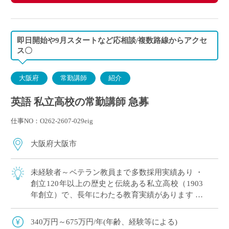
即日開始や9月スタートなど応相談/複数路線からアクセ
ス〇
大阪府
常勤講師
紹介
英語 私立高校の常勤講師 急募
仕事NO：O262-2607-029eig
大阪府大阪市
未経験者～ベテラン教員まで多数採用実績あり ・
創立120年以上の歴史と伝統ある私立高校（1903
年創立）で、長年にわたる教育実績があります ・
男女共学の全日制高校
340万円～675万円/年(年齢、経験等による)